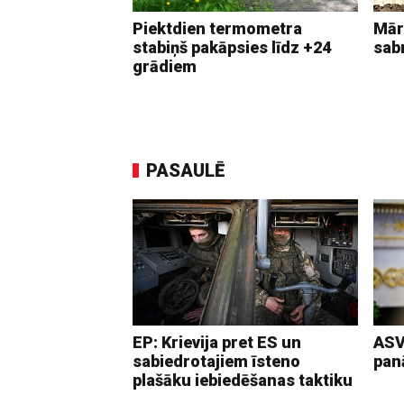
Piektdien termometra
Mār
stabiņš pakāpsies līdz +24
sab
grādiem
PASAULĒ
EP: Krievija pret ES un
ASV
sabiedrotajiem īsteno
pan
plašāku iebiedēšanas taktiku