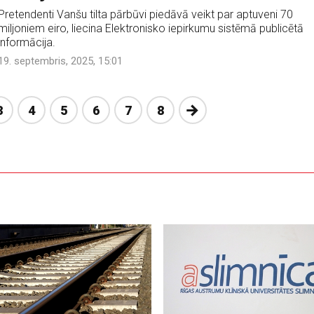
Pretendenti Vanšu tilta pārbūvi piedāvā veikt par aptuveni 70
miljoniem eiro, liecina Elektronisko iepirkumu sistēmā publicētā
informācija.
19. septembris, 2025, 15:01
Nākošā
3
4
5
6
7
8