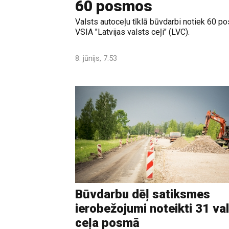
60 posmos
Valsts autoceļu tīklā būvdarbi notiek 60 p
VSIA "Latvijas valsts ceļi" (LVC).
8. jūnijs, 7:53
Būvdarbu dēļ satiksmes
ierobežojumi noteikti 31 va
ceļa posmā