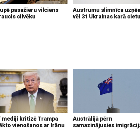
upē pasažieru vilciens
Austrumu slimnīca uzņē
raucis cilvēku
vēl 31 Ukrainas karā ciet
 mediji kritizē Trampa
Austrālijā pērn
ākto vienošanos ar Irānu
samazinājusies imigrācij