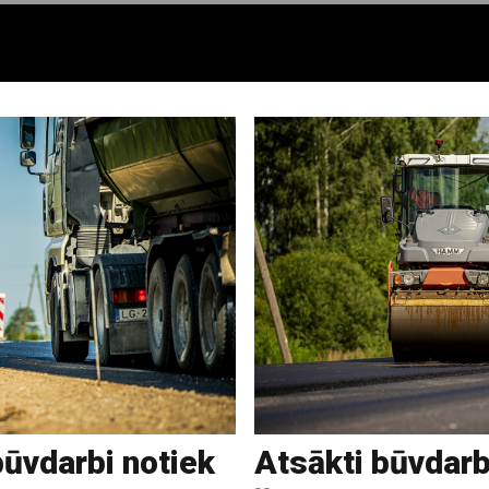
būvdarbi notiek
Atsākti būvdar