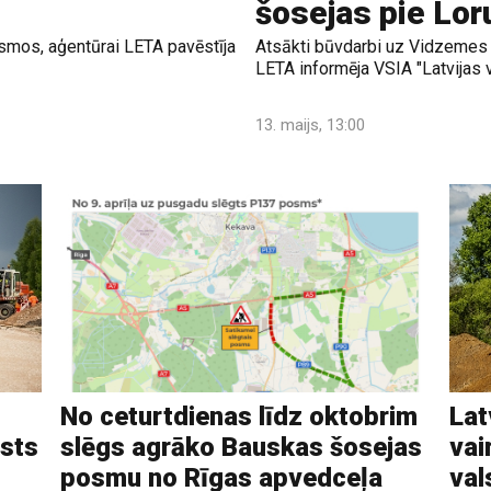
šosejas pie Lor
osmos, aģentūrai LETA pavēstīja
Atsākti būvdarbi uz Vidzemes 
LETA informēja VSIA "Latvijas v
13. maijs, 13:00
No ceturtdienas līdz oktobrim
Lat
lsts
slēgs agrāko Bauskas šosejas
vai
posmu no Rīgas apvedceļa
val