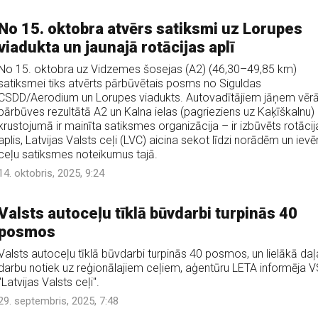
No 15. oktobra atvērs satiksmi uz Lorupes
viadukta un jaunajā rotācijas aplī
No 15. oktobra uz Vidzemes šosejas (A2) (46,30–49,85 km)
satiksmei tiks atvērts pārbūvētais posms no Siguldas
CSDD/Aerodium un Lorupes viadukts. Autovadītājiem jāņem vērā
pārbūves rezultātā A2 un Kalna ielas (pagrieziens uz Kaķīškalnu)
krustojumā ir mainīta satiksmes organizācija – ir izbūvēts rotācij
aplis, Latvijas Valsts ceļi (LVC) aicina sekot līdzi norādēm un ievē
ceļu satiksmes noteikumus tajā.
14. oktobris, 2025, 9:24
Valsts autoceļu tīklā būvdarbi turpinās 40
posmos
Valsts autoceļu tīklā būvdarbi turpinās 40 posmos, un lielākā daļ
darbu notiek uz reģionālajiem ceļiem, aģentūru LETA informēja 
"Latvijas Valsts ceļi".
29. septembris, 2025, 7:48