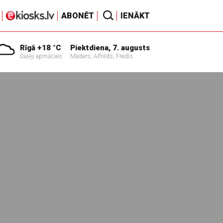
ABONĒT
IENĀKT
Rīgā +18 °C
Piektdiena, 7. augusts
Daļēji apmācies
Madars, Alfrēds, Fredis