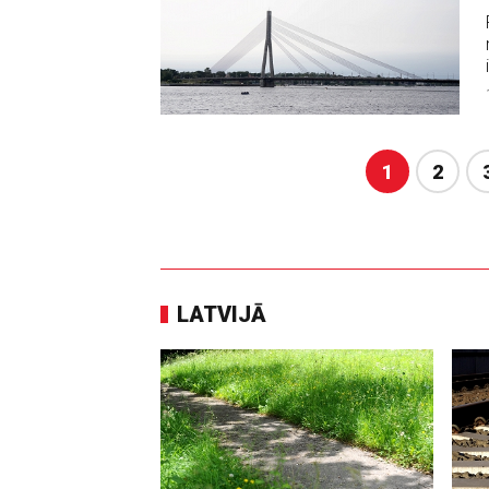
1
2
LATVIJĀ