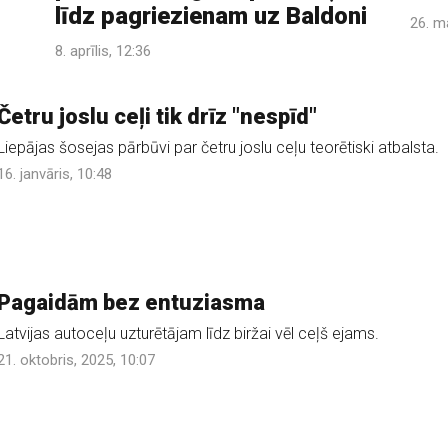
līdz pagriezienam uz Baldoni
26. m
8. aprīlis, 12:36
Četru joslu ceļi tik drīz "nespīd"
Liepājas šosejas pārbūvi par četru joslu ceļu teorētiski atbalsta.
16. janvāris, 10:48
Pagaidām bez entuziasma
Latvijas autoceļu uzturētājam līdz biržai vēl ceļš ejams.
21. oktobris, 2025, 10:07