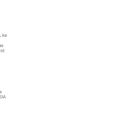
, ka
as
rot
a
VSIA