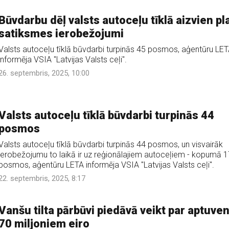
Būvdarbu dēļ valsts autoceļu tīklā aizvien pl
satiksmes ierobežojumi
Valsts autoceļu tīklā būvdarbi turpinās 45 posmos, aģentūru LE
informēja VSIA "Latvijas Valsts ceļi".
26. septembris, 2025, 10:00
Valsts autoceļu tīklā būvdarbi turpinās 44
posmos
Valsts autoceļu tīklā būvdarbi turpinās 44 posmos, un visvairāk
ierobežojumu to laikā ir uz reģionālajiem autoceļiem - kopumā 1
posmos, aģentūru LETA informēja VSIA "Latvijas Valsts ceļi".
22. septembris, 2025, 8:17
Vanšu tilta pārbūvi piedāvā veikt par aptuven
70 miljoniem eiro