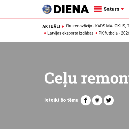
Saturs
Ēku renovācija - KĀDS MĀJOKLIS
AKTUĀLI
Latvijas eksporta izcilības
PK futbolā - 202
Ceļu remon
Ieteikt šo tēmu