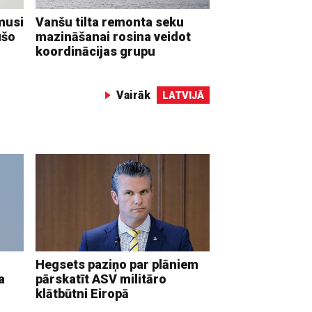
musi
Vanšu tilta remonta seku
ušo
mazināšanai rosina veidot
koordinācijas grupu
Vairāk
LATVIJĀ
Hegsets paziņo par plāniem
a
pārskatīt ASV militāro
klātbūtni Eiropā