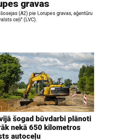
upes gravas
šosejas (A2) pie Lorupes gravas, aģentūru
alsts ceļi" (LVC).
vijā šogad būvdarbi plānoti
rāk nekā 650 kilometros
sts autoceļu