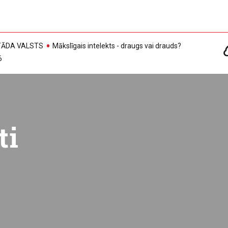
, TĀDA VALSTS
Mākslīgais intelekts - draugs vai drauds?
6
ti