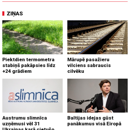
ZIŅAS
Piektdien termometra
Mārupē pasažieru
stabiņš pakāpsies līdz
vilciens sabraucis
+24 grādiem
cilvēku
Austrumu slimnīca
Baltijas idejas gūst
uzņēmusi vēl 31
panākumus visā Eiropā
Ukrainas karā cietušo