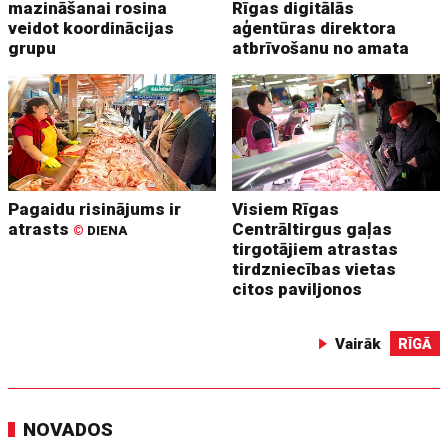
mazināšanai rosina
Rīgas digitālās
veidot koordinācijas
aģentūras direktora
grupu
atbrīvošanu no amata
Pagaidu risinājums ir
Visiem Rīgas
atrasts
Centrāltirgus gaļas
©
DIENA
tirgotājiem atrastas
tirdzniecības vietas
citos paviljonos
Vairāk
RĪGĀ
NOVADOS