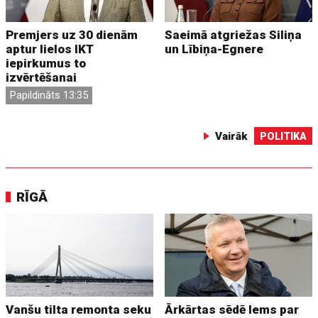
Premjers uz 30 dienām
Saeimā atgriežas Siliņa
aptur lielos IKT
un Lībiņa-Egnere
iepirkumus to
izvērtēšanai
Papildināts 13:35
Vairāk
POLITIKA
RĪGĀ
Vanšu tilta remonta seku
Ārkārtas sēdē lems par