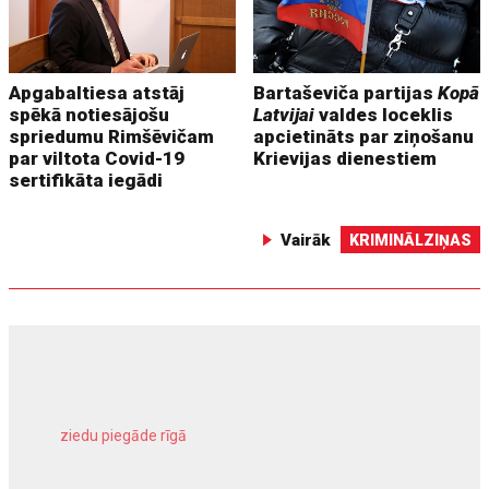
Apgabaltiesa atstāj
Bartaševiča partijas
Kopā
spēkā notiesājošu
Latvijai
valdes loceklis
spriedumu Rimšēvičam
apcietināts par ziņošanu
par viltota Covid-19
Krievijas dienestiem
sertifikāta iegādi
Vairāk
KRIMINĀLZIŅAS
ziedu piegāde rīgā
meliorācijas darbi