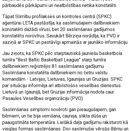
pārbaudēs pārkāpumi un neatbilstības netika konstatēti.
Tāpat Slimību profilakses un kontroles centrā (SPKC)
aģentūrai LETA pastāstīja, ka saslimušajiem dalībniekiem
konstatēti dažādi vīrusi, bet 20 saslimšanas gadījumos
konstatēts norovīrus. Savukārt Bērziņa norādīja, ka PVD ir
saziņā ar SPKC un pastāvīgi apmainās ar jaunāko informāciju.
Jau ziņots, ka SPKC pēc starptautiskā jauniešu basketbola
turnīra "Best Baltic Basketball League" starp turnīra
dalībniekiem reģistrējis 81 saslimšanas gadījumu.
Saslimšana konstatēta dalībniekiem no četru valstu
komandām - Latvijas, Lietuvas, Igaunijas un Gruzijas. SPKC
par situāciju informēja arī atbilstošos veselības dienestus
Lietuvā un Igaunijā, bet Gruzijai informācija nodota caur
Pasaules Veselības organizāciju (PVO).
Saslimšanas simptomi novēroti gan pieaugušajiem, gan
bērniem, un tie bija vemšana, caureja, slikta dūša un
paaugstināta temperatūra. Lielākā daļa gadījumu raksturoti kā
vieglas formas saslimšanas. Divi saslimušie vērsās Bērnu un