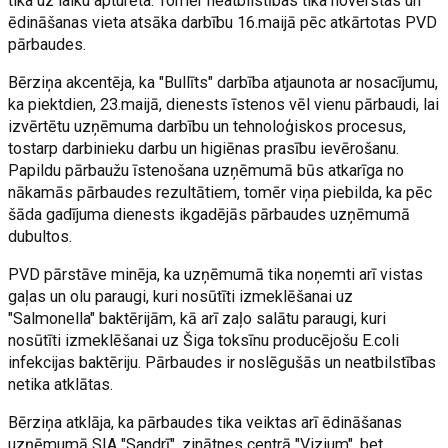
tika uz laiku apturēta. Tomēr neatbilstības tika novērstas un
ēdināšanas vieta atsāka darbību 16.maijā pēc atkārtotas PVD
pārbaudes.
Bērziņa akcentēja, ka "Bullīts" darbība atjaunota ar nosacījumu,
ka piektdien, 23.maijā, dienests īstenos vēl vienu pārbaudi, lai
izvērtētu uzņēmuma darbību un tehnoloģiskos procesus,
tostarp darbinieku darbu un higiēnas prasību ievērošanu.
Papildu pārbaužu īstenošana uzņēmumā būs atkarīga no
nākamās pārbaudes rezultātiem, tomēr viņa piebilda, ka pēc
šāda gadījuma dienests ikgadējās pārbaudes uzņēmumā
dubultos.
PVD pārstāve minēja, ka uzņēmumā tika noņemti arī vistas
gaļas un olu paraugi, kuri nosūtīti izmeklēšanai uz
"Salmonella" baktērijām, kā arī zaļo salātu paraugi, kuri
nosūtīti izmeklēšanai uz Šiga toksīnu producējošu E.coli
infekcijas baktēriju. Pārbaudes ir noslēgušās un neatbilstības
netika atklātas.
Bērziņa atklāja, ka pārbaudes tika veiktas arī ēdināšanas
uzņēmumā SIA "Sandrī", zinātnes centrā "Vizium", bet