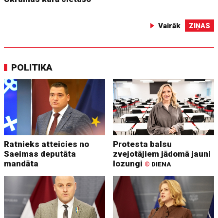
Vairāk
ZIŅAS
POLITIKA
Ratnieks atteicies no
Protesta balsu
Saeimas deputāta
zvejotājiem jādomā jauni
mandāta
lozungi
©
DIENA