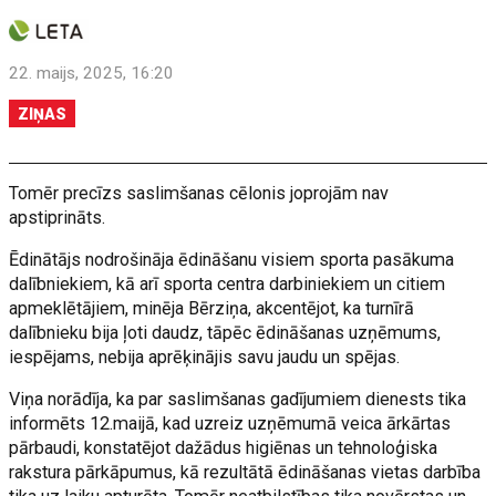
22. maijs, 2025, 16:20
ZIŅAS
Tomēr precīzs saslimšanas cēlonis joprojām nav
apstiprināts.
Ēdinātājs nodrošināja ēdināšanu visiem sporta pasākuma
dalībniekiem, kā arī sporta centra darbiniekiem un citiem
apmeklētājiem, minēja Bērziņa, akcentējot, ka turnīrā
dalībnieku bija ļoti daudz, tāpēc ēdināšanas uzņēmums,
iespējams, nebija aprēķinājis savu jaudu un spējas.
Viņa norādīja, ka par saslimšanas gadījumiem dienests tika
informēts 12.maijā, kad uzreiz uzņēmumā veica ārkārtas
pārbaudi, konstatējot dažādus higiēnas un tehnoloģiska
rakstura pārkāpumus, kā rezultātā ēdināšanas vietas darbība