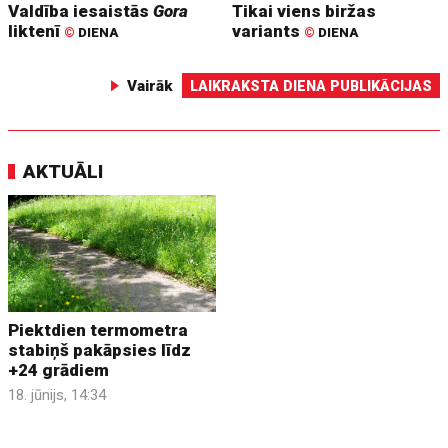
Valdība iesaistās
Gora
Tikai viens biržas
liktenī
variants
©
DIENA
©
DIENA
Vairāk
LAIKRAKSTA DIENA PUBLIKĀCIJAS
AKTUĀLI
Piektdien termometra
stabiņš pakāpsies līdz
+24 grādiem
18. jūnijs, 14:34