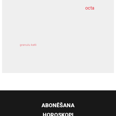
octa
dziļurbums
kravu apdrošināšana
granulu katli
siltumsūknis
ABONĒŠANA
HOROSKOPI