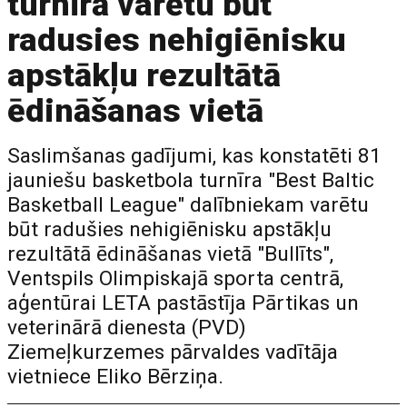
turnīrā varētu būt
radusies nehigiēnisku
apstākļu rezultātā
ēdināšanas vietā
Saslimšanas gadījumi, kas konstatēti 81
jauniešu basketbola turnīra "Best Baltic
Basketball League" dalībniekam varētu
būt radušies nehigiēnisku apstākļu
rezultātā ēdināšanas vietā "Bullīts",
Ventspils Olimpiskajā sporta centrā,
aģentūrai LETA pastāstīja Pārtikas un
veterinārā dienesta (PVD)
Ziemeļkurzemes pārvaldes vadītāja
vietniece Eliko Bērziņa.