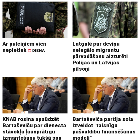
Ar pulciņiem vien
Latgalē par deviņu
nepietiek
nelegālo migrantu
©
DIENA
pārvadāšanu aizturēti
Polijas un Latvijas
pilsoņi
KNAB rosina apsūdzēt
Bartaševiča partija sola
Bartaševiču par dienesta
izveidot "taisnīgu
stāvokļa ļaunprātīgu
pašvaldību finansēšanas
izmantošanu tukšā spa
modeli"