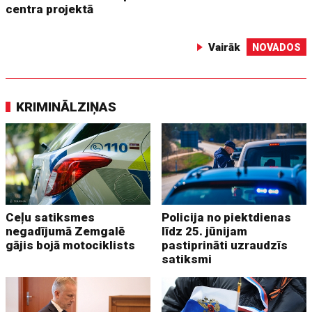
centra projektā
Vairāk
NOVADOS
KRIMINĀLZIŅAS
Ceļu satiksmes
Policija no piektdienas
negadījumā Zemgalē
līdz 25. jūnijam
gājis bojā motociklists
pastiprināti uzraudzīs
satiksmi