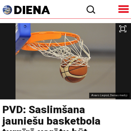
Aivars Liepiņš, Dienas mediji
PVD: Saslimšana
jauniešu basketbola