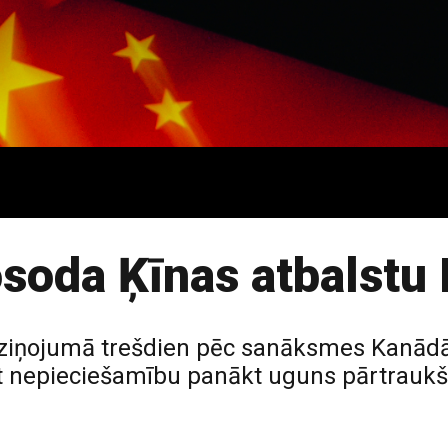
soda Ķīnas atbalstu K
paziņojumā trešdien pēc sanāksmes Kanādā
rot nepieciešamību panākt uguns pārtrauk