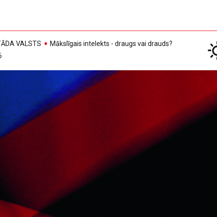
, TĀDA VALSTS
Mākslīgais intelekts - draugs vai drauds?
6