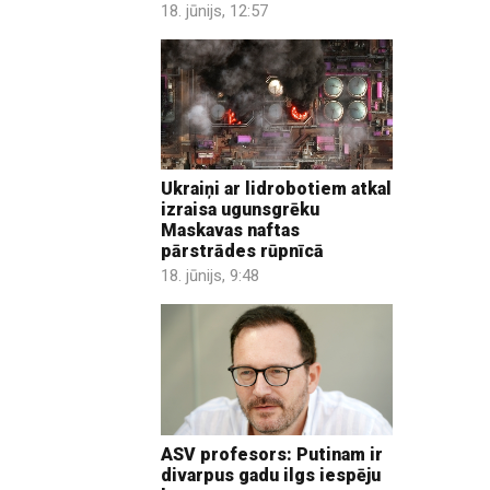
18. jūnijs, 12:57
Ukraiņi ar lidrobotiem atkal
izraisa ugunsgrēku
Maskavas naftas
pārstrādes rūpnīcā
18. jūnijs, 9:48
ASV profesors: Putinam ir
divarpus gadu ilgs iespēju