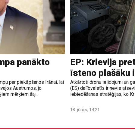
ampa panākto
EP: Krievija pre
īsteno plašāku 
pu par piekāpšanos Irānai, lai
Atkārtoti dronu ielidojumi un 
uvajos Austrumos, jo
(ES) dalībvalstīs ir nevis atsev
jiem mērķiem šaj...
iebiedēšanas stratēģijas, ko Krie
18. jūnijs, 14:21