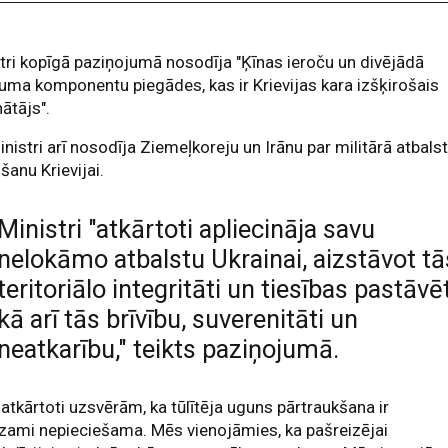
tri kopīgā paziņojumā nosodīja "Ķīnas ieroču un divējādā
juma komponentu piegādes, kas ir Krievijas kara izšķirošais
nātājs".
nistri arī nosodīja Ziemeļkoreju un Irānu par militārā atbals
šanu Krievijai.
Ministri "atkārtoti apliecināja savu
nelokāmo atbalstu Ukrainai, aizstāvot tā
teritoriālo integritāti un tiesības pastāvēt
kā arī tās brīvību, suverenitāti un
neatkarību," teikts paziņojumā.
atkārtoti uzsvērām, ka tūlītēja uguns pārtraukšana ir
zami nepieciešama. Mēs vienojāmies, ka pašreizējai