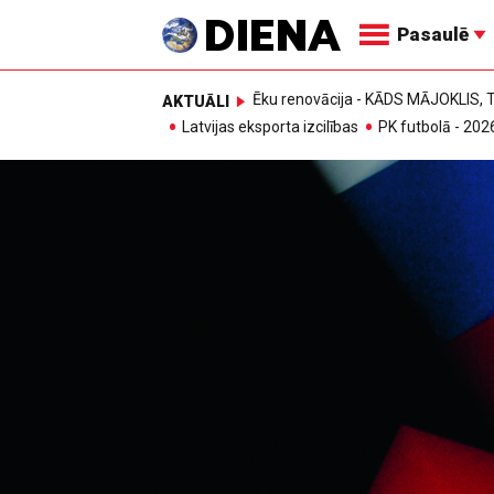
Pasaulē
Ēku renovācija - KĀDS MĀJOKLIS
AKTUĀLI
Latvijas eksporta izcilības
PK futbolā - 202