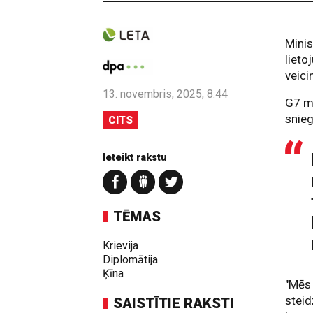
Minis
lieto
veici
13. novembris, 2025, 8:44
G7 mi
snieg
CITS
Ieteikt rakstu
TĒMAS
Krievija
Diplomātija
Ķīna
"Mēs 
steid
SAISTĪTIE RAKSTI