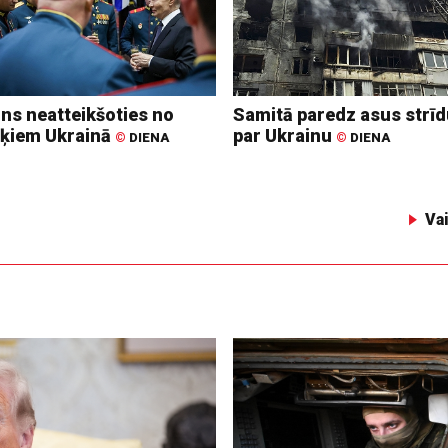
ins neatteikšoties no
Samitā paredz asus strī
ķiem Ukrainā
par Ukrainu
©
DIENA
©
DIENA
Va