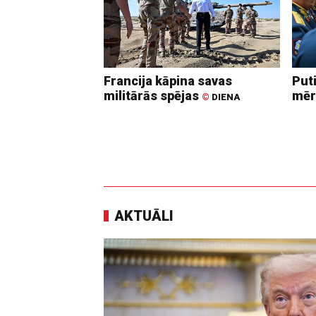
Francija kāpina savas
Put
militārās spējas
mēr
©
DIENA
AKTUĀLI