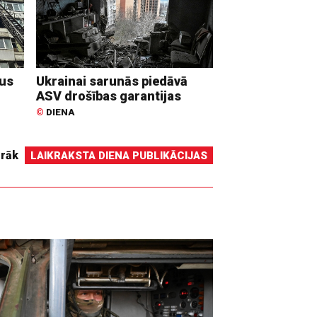
dus
Ukrainai sarunās piedāvā
ASV drošības garantijas
©
DIENA
irāk
LAIKRAKSTA DIENA PUBLIKĀCIJAS