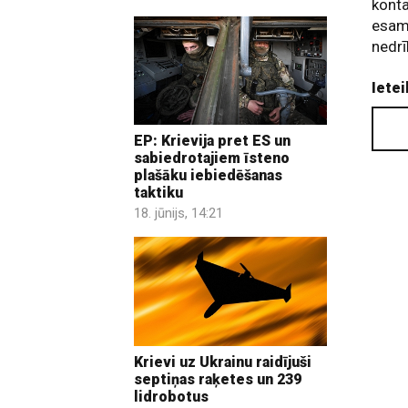
konta
esam 
nedrī
Ietei
EP: Krievija pret ES un
sabiedrotajiem īsteno
plašāku iebiedēšanas
taktiku
18. jūnijs, 14:21
Krievi uz Ukrainu raidījuši
septiņas raķetes un 239
lidrobotus