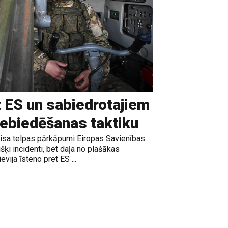
t ES un sabiedrotajiem
iebiedēšanas taktiku
gaisa telpas pārkāpumi Eiropas Savienības
išķi incidenti, bet daļa no plašākas
vija īsteno pret ES ...