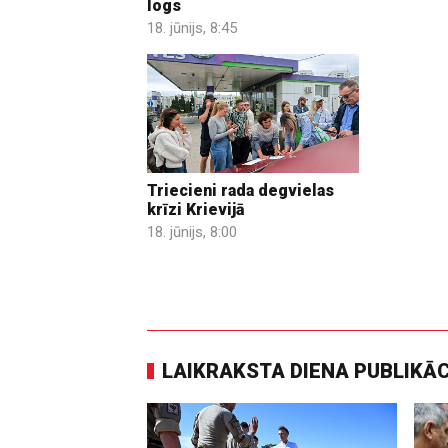
logs
18. jūnijs, 8:45
Triecieni rada degvielas
krīzi Krievijā
18. jūnijs, 8:00
LAIKRAKSTA DIENA PUBLIKĀ