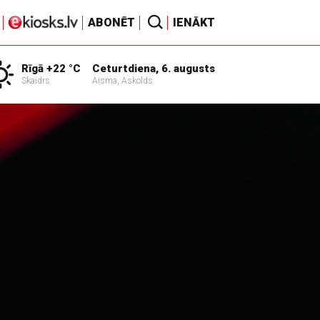
ABONĒT
IENĀKT
Rīgā +22 °C
Ceturtdiena, 6. augusts
Skaidrs
Aisma, Askolds