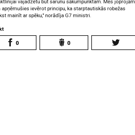
ktlīnijai vajadzētu būt sarunu sākumpunktam. Mēs joprojā
apņēmušies ievērot principu, ka starptautiskās robežas
kst mainīt ar spēku," norādīja G7 ministri.
kt
0
0