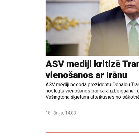
ASV mediji kritizē Tr
vienošanos ar Irānu
ASV mediji nosoda prezidentu Donaldu Tram
noslēgtu vienošanos par kara izbeigšanu T
Vašingtona šķietami atteikusies no sākotnē
18. jūnijs, 14:03