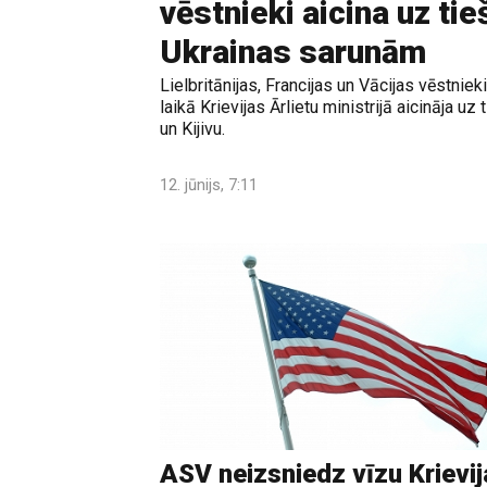
vēstnieki aicina uz ti
Ukrainas sarunām
Lielbritānijas, Francijas un Vācijas vēstniek
laikā Krievijas Ārlietu ministrijā aicināja
un Kijivu.
12. jūnijs, 7:11
ASV neizsniedz vīzu Krievij