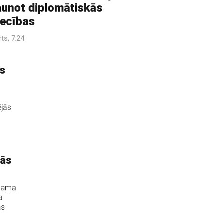
aunot diplomātiskās
iecības
rts, 7:24
as
ējās
kās
lhama
a
ās