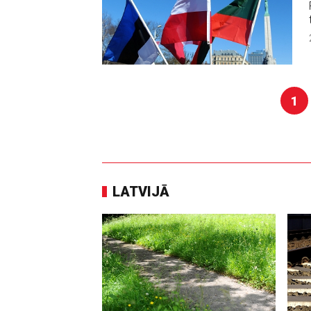
1
LATVIJĀ