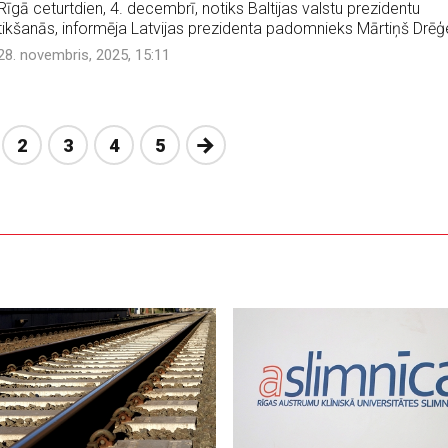
Rīgā ceturtdien, 4. decembrī, notiks Baltijas valstu prezidentu
tikšanās, informēja Latvijas prezidenta padomnieks Mārtiņš Drēģe
28. novembris, 2025, 15:11
Nākošā
2
3
4
5