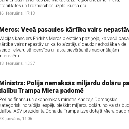
stabilitātes un tirdzniecības uzplaukuma ēru.
16. februāris, 17:13
Mercs: Vecā pasaules kārtība vairs nepastā
Vācijas kanclers Frīdrihs Mercs piektdien paziņoja, ka vecā pasa
kārtība vairs nepastāv un ka to aizstājusi daudz nedrošāka vide,
veido lielvaru sāncensība un atkalpievēršanās nacionālajām
interesēm.
13. februāris, 15:37
Ministrs: Polija nemaksās miljardu dolāru pa
dalību Trampa Miera padomē
Polijas finanšu un ekonomikas ministrs Andžejs Domaņskis
kategoriski noraidījis iespēju piešķirt miljardu dolāru no valsts bu
dalībai ASV prezidenta Donalda Trampa izveidotajā Miera pado
23. janvāris, 11:06