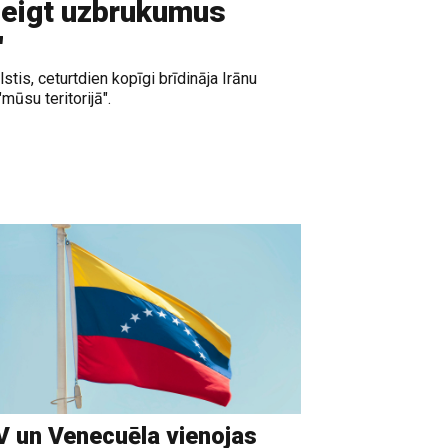
zbeigt uzbrukumus
"
alstis, ceturtdien kopīgi brīdināja Irānu
ūsu teritorijā".
 un Venecuēla vienojas