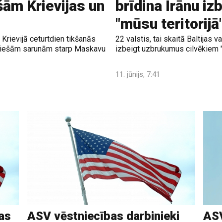
ešām Krievijas un
brīdina Irānu i
"mūsu teritorijā
i Krievijā ceturtdien tikšanās
22 valstis, tai skaitā Baltijas v
 uz tiešām sarunām starp Maskavu
izbeigt uzbrukumus cilvēkiem "m
11. jūnijs, 7:41
as
ASV vēstniecības darbinieki
ASV