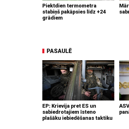
Piektdien termometra
Mār
stabiņš pakāpsies līdz +24
sab
grādiem
PASAULĒ
EP: Krievija pret ES un
ASV
sabiedrotajiem īsteno
pan
plašāku iebiedēšanas taktiku