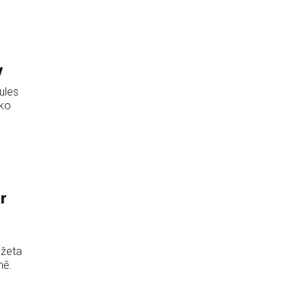
v
ules
 ko
r
džeta
mē.