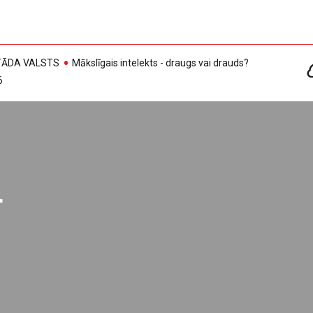
, TĀDA VALSTS
Mākslīgais intelekts - draugs vai drauds?
6
a