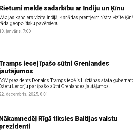
Rietumi meklē sadarbību ar Indiju un Ķīnu
Vācijas kanclera vizīte Indijā, Kanādas premjerministra vizīte Ķīn
rāda ģeopolitisku pavērsienu.
13. janvāris, 7:00
Tramps ieceļ īpašo sūtni Grenlandes
jautājumos
ASV prezidents Donalds Tramps iecēlis Luiziānas štata gubernat
Džefu Lendriju par īpašo sūtni Grenlandes jautājumos.
22. decembris, 2025, 8:01
Nākamnedēļ Rīgā tiksies Baltijas valstu
prezidenti