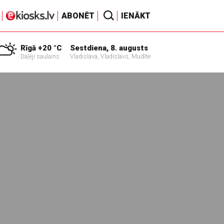
ABONĒT
IENĀKT
Rīgā +20 °C
Sestdiena, 8. augusts
Daļēji saulains
Vladislava, Vladislavs, Mudīte