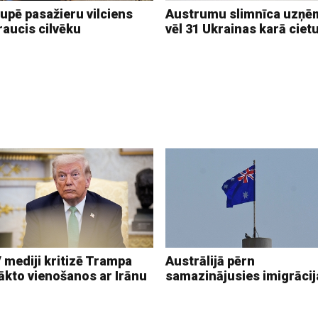
upē pasažieru vilciens
Austrumu slimnīca uzņē
raucis cilvēku
vēl 31 Ukrainas karā ciet
 mediji kritizē Trampa
Austrālijā pērn
ākto vienošanos ar Irānu
samazinājusies imigrācij