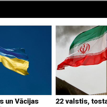
as un Vācijas
22 valstis, tosta