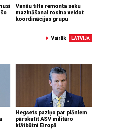
musi
Vanšu tilta remonta seku
ušo
mazināšanai rosina veidot
koordinācijas grupu
Vairāk
LATVIJĀ
Hegsets paziņo par plāniem
a
pārskatīt ASV militāro
klātbūtni Eiropā