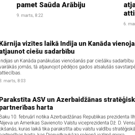
pamet Saūda Arābiju
atj
att
9. marts, 8:22
6. ma
Kārnija vizītes laikā Indija un Kanāda vienoj
atjaunot ciešu sadarbību
Indijas un Kanāda panākušas vienošanās par ciešāku sadarbību
vairākās jomās, tā atjaunojot pēdējos gados atsalušās savstarp
attiecības.
3. marts, 8:03
Parakstīta ASV un Azerbaidžānas stratēģis
partnerības harta
Baku 10. februārī notika Azerbaidžānas Republikas prezidenta I
Alijeva un Amerikas Savienoto Valstu viceprezidenta Dž. D. Vens
tikšanās, kuras laikā tika parakstīta abu valstu valdību stratēģisk
partnerības harta, kas Dienvidkaukāza reģionā iezīmē miera,