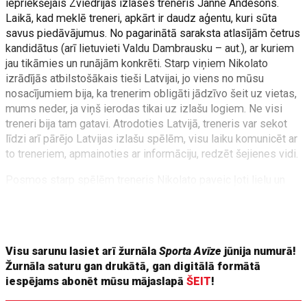
iepriekšējais Zviedrijas izlases treneris Janne Andešons.
Laikā, kad meklē treneri, apkārt ir daudz aģentu, kuri sūta
savus piedāvājumus. No pagarinātā saraksta atlasījām četrus
kandidātus (arī lietuvieti Valdu Dambrausku – aut.), ar kuriem
jau tikāmies un runājām konkrēti. Starp viņiem Nikolato
izrādījās atbilstošākais tieši Latvijai, jo viens no mūsu
nosacījumiem bija, ka trenerim obligāti jādzīvo šeit uz vietas,
mums neder, ja viņš ierodas tikai uz izlašu logiem. Ne visi
treneri bija tam gatavi. Atrodoties Latvijā, treneris var sekot
līdzi arī pārējo Latvijas izlašu spēlēm, visu laiku komunicēt ar
to treneriem, apmainoties ar informāciju, redzēt šejienes vidi.
Posmos starp spēlēm treneris Nikolato paveic ļoti lielu un
svarīgu darbu. Viņš tiekas ar klubu treneriem, sporta
direktoriem, runā par mūsu filozofiju, spēles stilu, skaidro to
pārējiem klubiem, akadēmijām.
Visu sarunu lasiet arī žurnāla
Sporta Avīze
jūnija numurā!
Žurnāla saturu gan drukātā, gan digitālā formātā
iespējams abonēt mūsu mājaslapā
ŠEIT
!