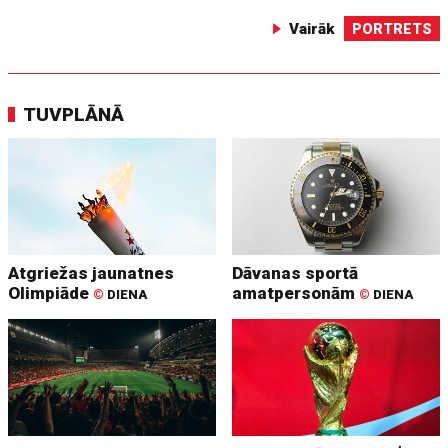
Vairāk
PORTRETS
TUVPLĀNĀ
Atgriežas jaunatnes
Dāvanas sportā
Olimpiāde
amatpersonām
©
DIENA
©
DIENA