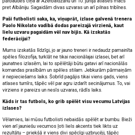
pārbaudes cīņa ar Azerbaidžānu un 10. jūnijā atlases mačs
pret Albāniju. Sagaidām divas uzvaras un arī pilnas tribīnes.
Paši futbolisti saka, ka, viņuprāt, izlase galvenā trenera
Paolo Nikolato vadībā dodas pareizajā virzienā, kaut
lielu uzvaru pagaidām vēl nav bijis. Kā izskatās
federācijai?
Mums izskatās līdzīgi, jo ar jauno treneri ir nedaudz pamainīta
spēles filozofija, turklāt ne tikai nacionālajai izlasei, bet arī
jaunatnes izlasēm, lai to spēlētāji būtu gatavi arī nacionālās
komandas prasībām un spēles stilam. Jebkurām pārmaiņām
ir nepieciešams laiks. Šobrīd pagājis tikai viens gads, viens
atlases turnīrs, tāpēc vēl par agru izdarīt secinājumus. To, vai
virziens ir pareizs un nesīs uzvaras, rādīs laiks.
Kāds ir tas futbols, ko grib spēlēt visu vecumu Latvijas
izlases?
Vēlamies, lai mūsu futbolisti nebaidās spēlēt ar bumbu. Bieži
vien arī jauniešu vecumos ļoti liels akcents tiek likts uz
rezultātu – priekšā ir viens divi spēcīgi uzbrucēji, tāpēc