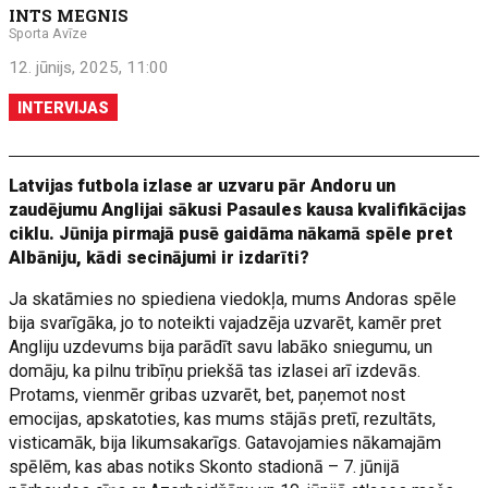
INTS MEGNIS
Sporta Avīze
12. jūnijs, 2025, 11:00
INTERVIJAS
Latvijas futbola izlase ar uzvaru pār Andoru un
zaudējumu Anglijai sākusi Pasaules kausa kvalifikācijas
ciklu. Jūnija pirmajā pusē gaidāma nākamā spēle pret
Albāniju, kādi secinājumi ir izdarīti?
Ja skatāmies no spiediena viedokļa, mums Andoras spēle
bija svarīgāka, jo to noteikti vajadzēja uzvarēt, kamēr pret
Angliju uzdevums bija parādīt savu labāko sniegumu, un
domāju, ka pilnu tribīņu priekšā tas izlasei arī izdevās.
Protams, vienmēr gribas uzvarēt, bet, paņemot nost
emocijas, apskatoties, kas mums stājās pretī, rezultāts,
visticamāk, bija likumsakarīgs. Gatavojamies nākamajām
spēlēm, kas abas notiks Skonto stadionā – 7. jūnijā