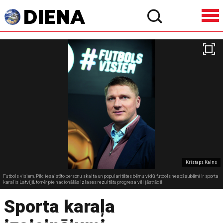
Kristaps Kalns
Futbols visiem. Pēc iesaistīto personu skaita un popularitātes bērnu vidū, futbols neapšaubāmi ir sporta
karalis Latvijā, tomēr pie nacionālās izlases rezultātu progresa vēl jāstrādā
Sporta karaļa