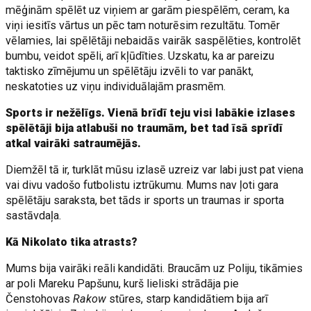
mēģinām spēlēt uz viņiem ar garām piespēlēm, ceram, ka
viņi iesitīs vārtus un pēc tam noturēsim rezultātu. Tomēr
vēlamies, lai spēlētāji nebaidās vairāk saspēlēties, kontrolēt
bumbu, veidot spēli, arī kļūdīties. Uzskatu, ka ar pareizu
taktisko zīmējumu un spēlētāju izvēli to var panākt,
neskatoties uz viņu individuālajām prasmēm.
Sports ir nežēlīgs. Vienā brīdī teju visi labākie izlases
spēlētāji bija atlabuši no traumām, bet tad īsā sprīdī
atkal vairāki satraumējās.
Diemžēl tā ir, turklāt mūsu izlasē uzreiz var labi just pat viena
vai divu vadošo futbolistu iztrūkumu. Mums nav ļoti gara
spēlētāju saraksta, bet tāds ir sports un traumas ir sporta
sastāvdaļa.
Kā Nikolato tika atrasts?
Mums bija vairāki reāli kandidāti. Braucām uz Poliju, tikāmies
ar poli Mareku Papšunu, kurš lieliski strādāja pie
Čenstohovas
Rakow
stūres, starp kandidātiem bija arī