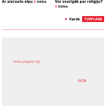
Ar aizrautu elpu
Vai svarīgāk par reliģiju?
©
DIENA
©
DIENA
Vairāk
TUVPLĀNĀ
ziedu piegāde rīgā
meliorācijas darbi
octa
dziļurbums
kravu apdrošināšana