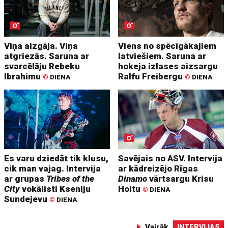
Viņa aizgāja. Viņa
Viens no spēcīgākajiem
atgriezās. Saruna ar
latviešiem. Saruna ar
svarcēlāju Rebeku
hokeja izlases aizsargu
Ibrahimu
Ralfu Freibergu
©
DIENA
©
DIENA
Es varu dziedāt tik klusu,
Savējais no ASV. Intervija
cik man vajag. Intervija
ar kādreizējo Rīgas
ar grupas
Tribes of the
Dinamo
vārtsargu Krisu
City
vokālisti Kseniju
Holtu
©
DIENA
Sundejevu
©
DIENA
Vairāk
INTERVIJAS