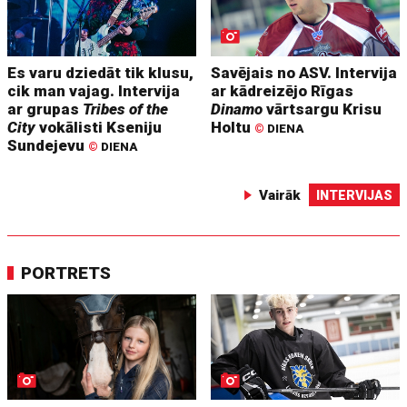
Es varu dziedāt tik klusu,
Savējais no ASV. Intervija
cik man vajag. Intervija
ar kādreizējo Rīgas
ar grupas
Tribes of the
Dinamo
vārtsargu Krisu
City
vokālisti Kseniju
Holtu
©
DIENA
Sundejevu
©
DIENA
Vairāk
INTERVIJAS
PORTRETS