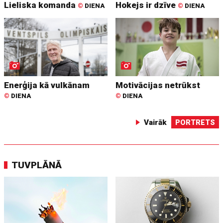
Lieliska komanda
Hokejs ir dzīve
©
DIENA
©
DIENA
Enerģija kā vulkānam
Motivācijas netrūkst
©
DIENA
©
DIENA
Vairāk
PORTRETS
TUVPLĀNĀ