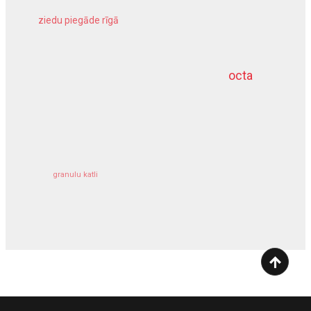
ziedu piegāde rīgā
meliorācijas darbi
octa
dziļurbums
kravu apdrošināšana
granulu katli
siltumsūknis