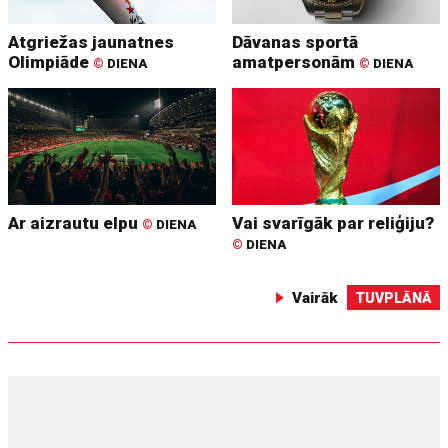
Atgriežas jaunatnes
Dāvanas sportā
Olimpiāde
amatpersonām
©
DIENA
©
DIENA
Ar aizrautu elpu
Vai svarīgāk par reliģiju?
©
DIENA
©
DIENA
Vairāk
TUVPLĀNĀ