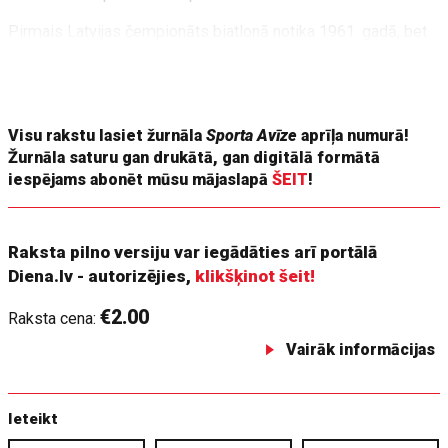
Pirmais Latvijas čempionāts biatlonā notika 1961. gadā, bet
tās desmitgades izskaņā PSRS izlasē strauji ienāca spēcīgu
Latvijas sportistu paaudze. Uz piedalīšanos 1970. gada
pasaules junioru čempionātā
Visu rakstu lasiet žurnāla
Sporta Avīze
aprīļa numurā!
Žurnāla saturu gan drukātā, gan digitālā formātā
iespējams abonēt mūsu mājaslapā
ŠEIT
!
Raksta pilno versiju var iegādāties arī portālā
Diena.lv - autorizējies,
klikšķinot šeit!
€2.00
Raksta cena:
Vairāk informācijas
Ieteikt