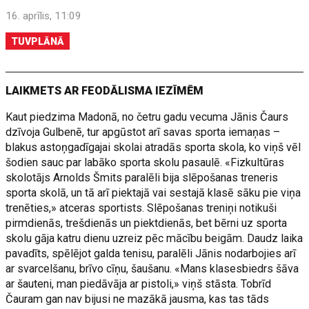
16. aprīlis, 11:09
TUVPLĀNĀ
LAIKMETS AR FEODĀLISMA IEZĪMĒM
Kaut piedzima Madonā, no četru gadu vecuma Jānis Čaurs
dzīvoja Gulbenē, tur apgūstot arī savas sporta iemaņas –
blakus astoņgadīgajai skolai atradās sporta skola, ko viņš vēl
šodien sauc par labāko sporta skolu pasaulē. «Fizkultūras
skolotājs Arnolds Šmits paralēli bija slēpošanas treneris
sporta skolā, un tā arī piektajā vai sestajā klasē sāku pie viņa
trenēties,» atceras sportists. Slēpošanas treniņi notikuši
pirmdienās, trešdienās un piektdienās, bet bērni uz sporta
skolu gāja katru dienu uzreiz pēc mācību beigām. Daudz laika
pavadīts, spēlējot galda tenisu, paralēli Jānis nodarbojies arī
ar svarcelšanu, brīvo cīņu, šaušanu. «Mans klasesbiedrs šāva
ar šauteni, man piedāvāja ar pistoli,» viņš stāsta. Tobrīd
Čauram gan nav bijusi ne mazākā jausma, kas tas tāds