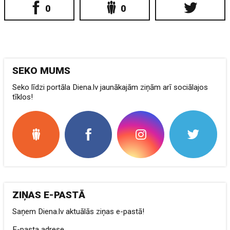
0
0
SEKO MUMS
Seko līdzi portāla Diena.lv jaunākajām ziņām arī sociālajos
tīklos!
ZIŅAS E-PASTĀ
Saņem Diena.lv aktuālās ziņas e-pastā!
E-pasta adrese