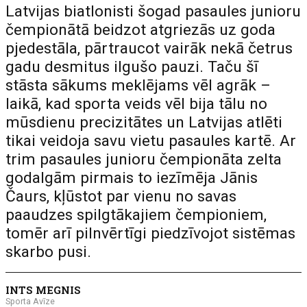
Latvijas biatlonisti šogad pasaules junioru
čempionātā beidzot atgriezās uz goda
pjedestāla, pārtraucot vairāk nekā četrus
gadu desmitus ilgušo pauzi. Taču šī
stāsta sākums meklējams vēl agrāk –
laikā, kad sporta veids vēl bija tālu no
mūsdienu precizitātes un Latvijas atlēti
tikai veidoja savu vietu pasaules kartē. Ar
trim pasaules junioru čempionāta zelta
godalgām pirmais to iezīmēja Jānis
Čaurs, kļūstot par vienu no savas
paaudzes spilgtākajiem čempioniem,
tomēr arī pilnvērtīgi piedzīvojot sistēmas
skarbo pusi.
INTS MEGNIS
Sporta Avīze