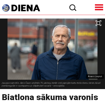
Aivars Liepiņš
Jau pavisam drīz Jānis Čaurs atzīmēs 75. jubileju, tomēr viņš joprojām katru trešo dienu skrien, kā arī
ziemā regulāri ir sastopams uz slēpēm, bet vasarā – velosipēda
Biatlona sākuma varonis