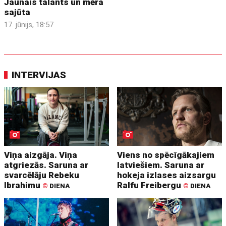
Jaunais talants un mēra
sajūta
17. jūnijs, 18:57
INTERVIJAS
Viņa aizgāja. Viņa
Viens no spēcīgākajiem
atgriezās. Saruna ar
latviešiem. Saruna ar
svarcēlāju Rebeku
hokeja izlases aizsargu
Ibrahimu
Ralfu Freibergu
©
DIENA
©
DIENA