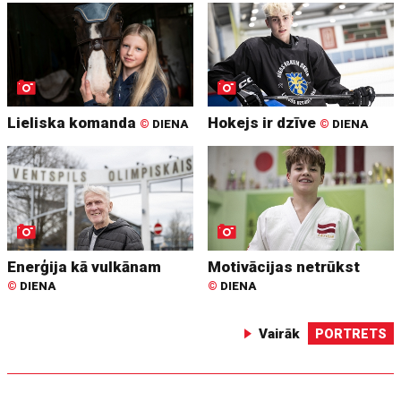
Lieliska komanda
Hokejs ir dzīve
©
DIENA
©
DIENA
Enerģija kā vulkānam
Motivācijas netrūkst
©
DIENA
©
DIENA
Vairāk
PORTRETS