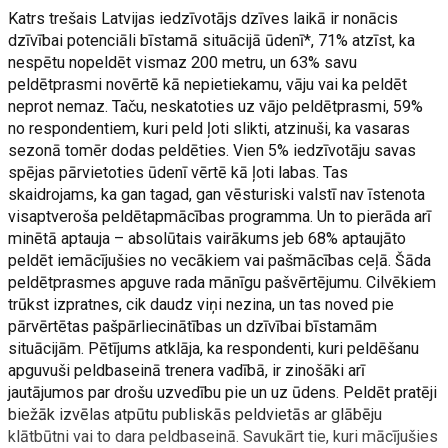
Katrs trešais Latvijas iedzīvotājs dzīves laikā ir nonācis
dzīvībai potenciāli bīstamā situācijā ūdenī*, 71% atzīst, ka
nespētu nopeldēt vismaz 200 metru, un 63% savu
peldētprasmi novērtē kā nepietiekamu, vāju vai ka peldēt
neprot nemaz. Taču, neskatoties uz vājo peldētprasmi, 59%
no respondentiem, kuri peld ļoti slikti, atzinuši, ka vasaras
sezonā tomēr dodas peldēties. Vien 5% iedzīvotāju savas
spējas pārvietoties ūdenī vērtē kā ļoti labas. Tas
skaidrojams, ka gan tagad, gan vēsturiski valstī nav īstenota
visaptveroša peldētapmācības programma. Un to pierāda arī
minētā aptauja – absolūtais vairākums jeb 68% aptaujāto
peldēt iemācījušies no vecākiem vai pašmācības ceļā. Šāda
peldētprasmes apguve rada mānīgu pašvērtējumu. Cilvēkiem
trūkst izpratnes, cik daudz viņi nezina, un tas noved pie
pārvērtētas pašpārliecinātības un dzīvībai bīstamām
situācijām. Pētījums atklāja, ka respondenti, kuri peldēšanu
apguvuši peldbaseinā trenera vadībā, ir zinošāki arī
jautājumos par drošu uzvedību pie un uz ūdens. Peldēt pratēji
biežāk izvēlas atpūtu publiskās peldvietās ar glābēju
klātbūtni vai to dara peldbaseinā. Savukārt tie, kuri mācījušies