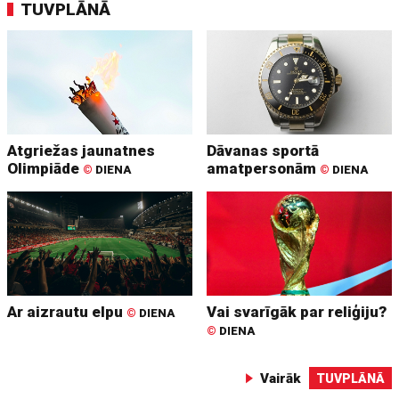
TUVPLĀNĀ
Atgriežas jaunatnes
Dāvanas sportā
Olimpiāde
amatpersonām
©
DIENA
©
DIENA
Ar aizrautu elpu
Vai svarīgāk par reliģiju?
©
DIENA
©
DIENA
Vairāk
TUVPLĀNĀ