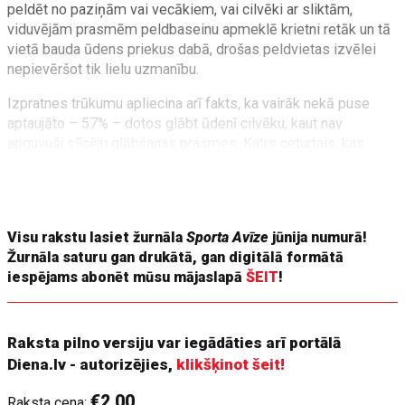
peldēt no paziņām vai vecākiem, vai cilvēki ar sliktām,
viduvējām prasmēm peldbaseinu apmeklē krietni retāk un tā
vietā bauda ūdens priekus dabā, drošas peldvietas izvēlei
nepievēršot tik lielu uzmanību.
Izpratnes trūkumu apliecina arī fakts, ka vairāk nekā puse
aptaujāto – 57% – dotos glābt ūdenī cilvēku, kaut nav
apguvuši slīcēju glābšanas prasmes. Katrs ceturtais, kas
savu peldētprasmi vērtē kā sliktu, mestos ūdenī. Un tas ir
iemesls, kāpēc nereti viena noslīkušā vietā ir divi – gan
slīcējs, gan glābējs.
Visu rakstu lasiet žurnāla
Sporta Avīze
jūnija numurā!
Žurnāla saturu gan drukātā, gan digitālā formātā
iespējams abonēt mūsu mājaslapā
ŠEIT
!
Raksta pilno versiju var iegādāties arī portālā
Diena.lv - autorizējies,
klikšķinot šeit!
€2.00
Raksta cena: