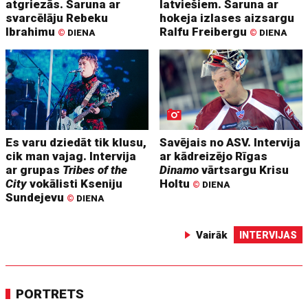
atgriezās. Saruna ar
latviešiem. Saruna ar
svarcēlāju Rebeku
hokeja izlases aizsargu
Ibrahimu
Ralfu Freibergu
©
DIENA
©
DIENA
Es varu dziedāt tik klusu,
Savējais no ASV. Intervija
cik man vajag. Intervija
ar kādreizējo Rīgas
ar grupas
Tribes of the
Dinamo
vārtsargu Krisu
City
vokālisti Kseniju
Holtu
©
DIENA
Sundejevu
©
DIENA
Vairāk
INTERVIJAS
PORTRETS