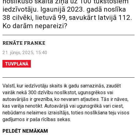
noslīkušo skaita ziņā uz 100 tūkstošiem
iedzīvotāju. Igaunijā 2023. gadā noslīka
38 cilvēki, lietuvā 99, savukārt latvijā 112.
Ko darām nepareizi?
RENĀTE FRANKE
21. jūnijs, 2025, 15:40
TUVPLĀNĀ
Valstī, kur iedzīvotāju skaits ik gadu samazinās, zaudēt
vairāk nekā 300 dzīvību noslīkstot, ugunsgrēkos vai
autoavārijās ir greznība, ko nevaram atļauties. Tās ir nāves,
kas varēja nenotikt. Autoavārijā vai ugunsgrēkā vari ciest,
nebūdams nelaimes izraisītājs, toties noslīkšana teju visos
gadījumos ir paša rīcības sekas.
PELDĒT NEMĀKAM