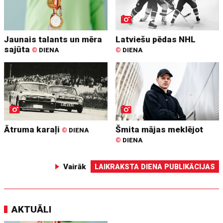
Jaunais talants un mēra
Latviešu pēdas NHL
sajūta
©
DIENA
©
DIENA
Ātruma karaļi
Šmita mājas meklējot
©
DIENA
©
DIENA
Vairāk
LAIKRAKSTA DIENA PUBLIKĀCIJAS
AKTUĀLI