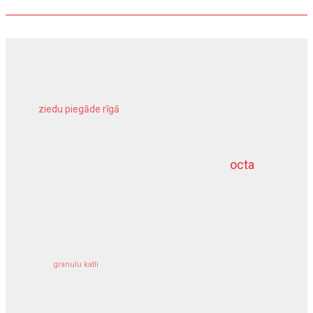
ziedu piegāde rīgā
meliorācijas darbi
octa
dziļurbums
kravu apdrošināšana
granulu katli
siltumsūknis