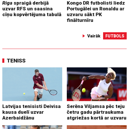
Riga
spraigā derbijā
Kongo DR futbolisti liedz
uzvar RFS un saasina
Portugālei un Ronaldu ar
cīņu kopvērtējuma tabulā
uzvaru sākt PK
finālturnīru
Vairāk
FUTBOLS
TENISS
Latvijas tenisisti Deivisa
Serēna Viljamsa pēc teju
kausa duelī uzvar
četru gadu pārtraukuma
Azerbaidžānu
atgriežas kortā ar uzvaru