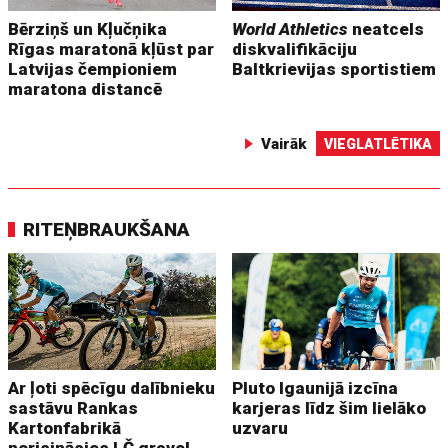
Bērziņš un Kļučņika
World Athletics
neatcels
Rīgas maratonā kļūst par
diskvalifikāciju
Latvijas čempioniem
Baltkrievijas sportistiem
maratona distancē
Vairāk
VIEGLATLĒTIKA
RITEŅBRAUKŠANA
Ar ļoti spēcīgu dalībnieku
Pluto Igaunijā izcīna
sastāvu Rankas
karjeras līdz šim lielāko
Kartonfabrikā
uzvaru