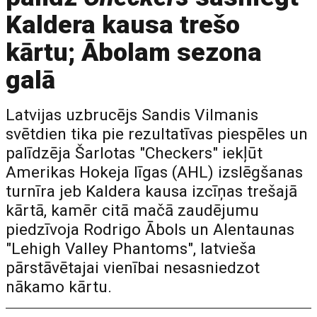
Kaldera kausa trešo
kārtu; Ābolam sezona
galā
Latvijas uzbrucējs Sandis Vilmanis
svētdien tika pie rezultatīvas piespēles un
palīdzēja Šarlotas "Checkers" iekļūt
Amerikas Hokeja līgas (AHL) izslēgšanas
turnīra jeb Kaldera kausa izcīņas trešajā
kārtā, kamēr citā mačā zaudējumu
piedzīvoja Rodrigo Ābols un Alentaunas
"Lehigh Valley Phantoms", latvieša
pārstāvētajai vienībai nesasniedzot
nākamo kārtu.