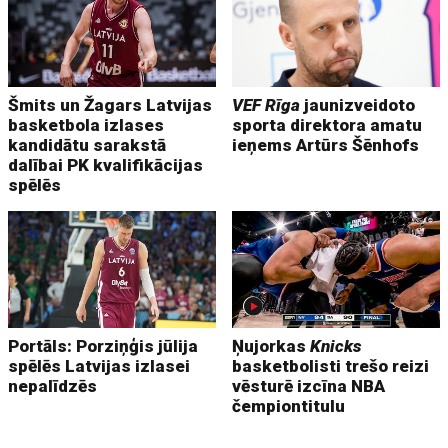
Šmits un Žagars Latvijas
VEF Rīga
jaunizveidoto
basketbola izlases
sporta direktora amatu
kandidātu sarakstā
ieņems Artūrs Šēnhofs
dalībai PK kvalifikācijas
spēlēs
Portāls: Porziņģis jūlija
Ņujorkas
Knicks
spēlēs Latvijas izlasei
basketbolisti trešo reizi
nepalīdzēs
vēsturē izcīna NBA
čempiontitulu