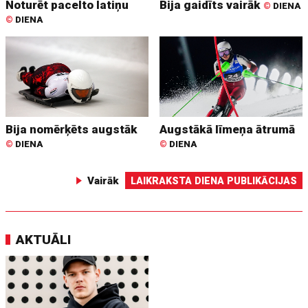
Noturēt pacelto latiņu
Bija gaidīts vairāk
©
DIENA
©
DIENA
Bija nomērķēts augstāk
Augstākā līmeņa ātrumā
©
DIENA
©
DIENA
Vairāk
LAIKRAKSTA DIENA PUBLIKĀCIJAS
AKTUĀLI