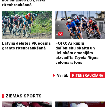
norisināsies LČ gravel
riteņbraukšanā
Latvijā debitēs PK posms
FOTO: Ar kuplu
grants riteņbraukšanā
dalībnieku skaitu un
lieliskām emocijām
aizvadīts
Toyota
Rīgas
velomaratons
Vairāk
RITEŅBRAUKŠANA
ZIEMAS SPORTS