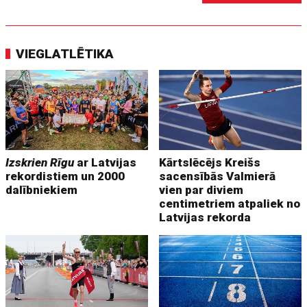
VIEGLATLĒTIKA
Izskrien Rīgu
ar Latvijas
Kārtslēcējs Kreišs
rekordistiem un 2000
sacensībās Valmierā
dalībniekiem
vien par diviem
centimetriem atpaliek no
Latvijas rekorda