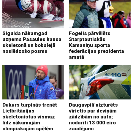
Sigulda nākamgad
Fogelis pārvēlēts
uzņems Pasaules kausa
Starptautiskās
skeletonā un bobslejā
Kamaniņu sporta
noslēdzošo posmu
federācijas prezidenta
amatā
Dukurs turpinās trenēt
Daugavpilī aizturēts
Lielbritānijas
vīrietis par deviņām
skeletonistus vismaz
zādzībām no auto;
līdz nākamajām
nodarīti 13 000 eiro
olimpiskajām spēlēm
zaudējumi