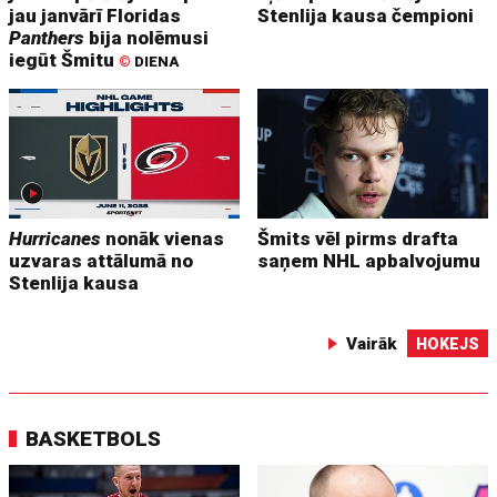
jau janvārī Floridas
Stenlija kausa čempioni
Panthers
bija nolēmusi
iegūt Šmitu
©
DIENA
Hurricanes
nonāk vienas
Šmits vēl pirms drafta
uzvaras attālumā no
saņem NHL apbalvojumu
Stenlija kausa
Vairāk
HOKEJS
BASKETBOLS