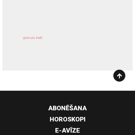
kravu apdrošināšana
granulu katli
siltumsūknis
ABONĒŠANA
HOROSKOPI
E-AVĪZE