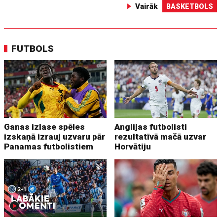
Vairāk
BASKETBOLS
FUTBOLS
Ganas izlase spēles
Anglijas futbolisti
izskaņā izrauj uzvaru pār
rezultatīvā mačā uzvar
Panamas futbolistiem
Horvātiju