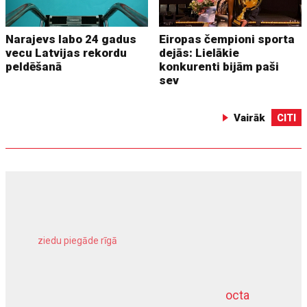
Narajevs labo 24 gadus
Eiropas čempioni sporta
vecu Latvijas rekordu
dejās: Lielākie
peldēšanā
konkurenti bijām paši
sev
Vairāk
CITI
ziedu piegāde rīgā
meliorācijas darbi
octa
dziļurbums