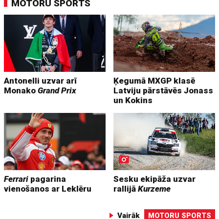
MOTORU SPORTS
Antonelli uzvar arī
Ķegumā MXGP klasē
Monako
Grand Prix
Latviju pārstāvēs Jonass
un Kokins
Ferrari
pagarina
Sesku ekipāža uzvar
vienošanos ar Leklēru
rallijā
Kurzeme
Vairāk
MOTORU SPORTS