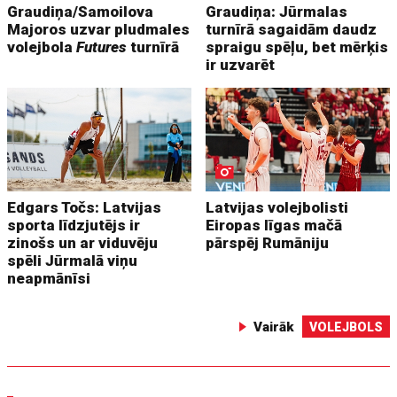
Graudiņa/Samoilova
Graudiņa: Jūrmalas
Majoros uzvar pludmales
turnīrā sagaidām daudz
volejbola
Futures
turnīrā
spraigu spēļu, bet mērķis
ir uzvarēt
Edgars Točs: Latvijas
Latvijas volejbolisti
sporta līdzjutējs ir
Eiropas līgas mačā
zinošs un ar viduvēju
pārspēj Rumāniju
spēli Jūrmalā viņu
neapmānīsi
Vairāk
VOLEJBOLS