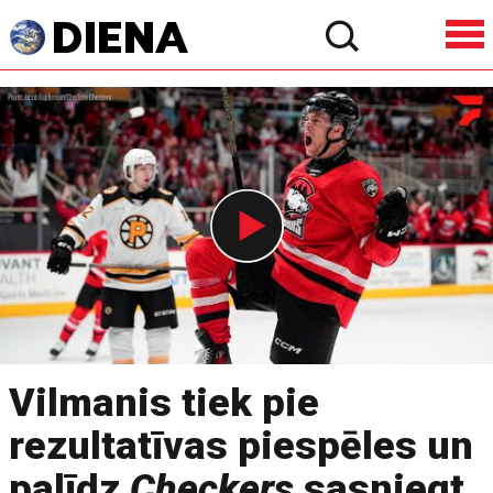
Vilmanis tiek pie
rezultatīvas piespēles un
palīdz
Checkers
sasniegt