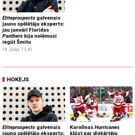
Eliteprospects
galvenais
jauno spēlētāju eksperts:
jau janvārī Floridas
Panthers
bija nolēmusi
iegūt Šmitu
18. jūnijs, 13:40
HOKEJS
Eliteprospects
galvenais
Karolīnas
Hurricanes
jauno spēlētāju eksperts:
kļūst par divkārtēju