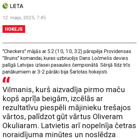
12. maijs, 2025, 7:45
HOKEJS
"Checkers" mājās ar 5:2 (1:0, 1:0, 3:2) pārspēja Providensas
"Bruins" komandai, kuras uzbrucējs Dans Ločmelis devies
palīgā Latvijas izlasei pasaules čempionātā. Sērijā līdz trīs
panākumiem ar 3-2 pārāki bija Šarlotas hokejisti.
Vilmanis, kurš aizvadīja pirmo maču
kopš aprīļa beigām, izcēlās ar
rezultatīvu piespēli mājinieku trešajos
vārtos, palīdzot gūt vārtus Oliveram
Okuliaram. Latvietis arī nopelnīja četras
noraidījuma minūtes un noslēdza