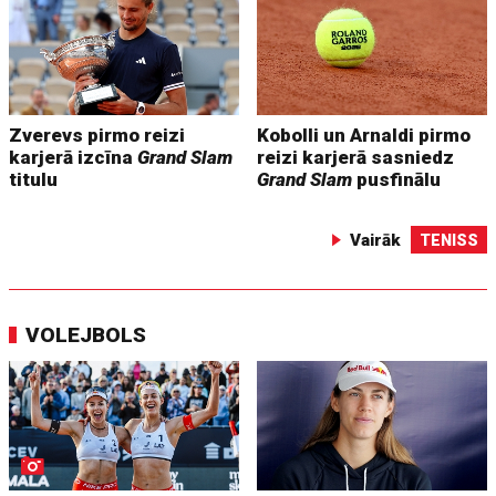
Zverevs pirmo reizi
Kobolli un Arnaldi pirmo
karjerā izcīna
Grand Slam
reizi karjerā sasniedz
titulu
Grand Slam
pusfinālu
Vairāk
TENISS
VOLEJBOLS