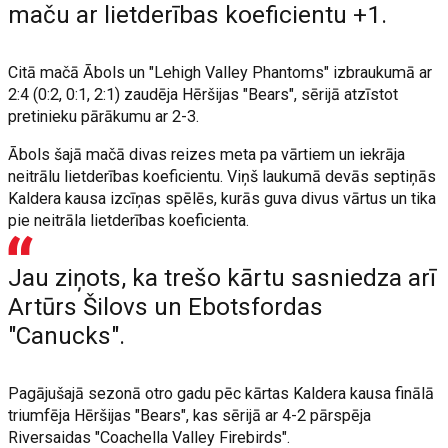
maču ar lietderības koeficientu +1.
Citā mačā Ābols un "Lehigh Valley Phantoms" izbraukumā ar
2:4 (0:2, 0:1, 2:1) zaudēja Hēršijas "Bears", sērijā atzīstot
pretinieku pārākumu ar 2-3.
Ābols šajā mačā divas reizes meta pa vārtiem un iekrāja
neitrālu lietderības koeficientu. Viņš laukumā devās septiņās
Kaldera kausa izcīņas spēlēs, kurās guva divus vārtus un tika
pie neitrāla lietderības koeficienta.
Jau ziņots, ka trešo kārtu sasniedza arī
Artūrs Šilovs un Ebotsfordas
"Canucks".
Pagājušajā sezonā otro gadu pēc kārtas Kaldera kausa finālā
triumfēja Hēršijas "Bears", kas sērijā ar 4-2 pārspēja
Riversaidas "Coachella Valley Firebirds".