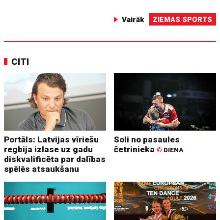
Vairāk
ZIEMAS SPORTS
CITI
Portāls: Latvijas vīriešu
Soli no pasaules
regbija izlase uz gadu
četrinieka
©
DIENA
diskvalificēta par dalības
spēlēs atsaukšanu