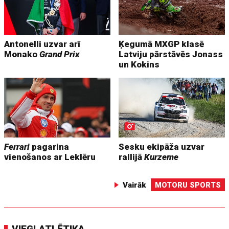
Antonelli uzvar arī
Ķegumā MXGP klasē
Monako
Grand Prix
Latviju pārstāvēs Jonass
un Kokins
Ferrari
pagarina
Sesku ekipāža uzvar
vienošanos ar Leklēru
rallijā
Kurzeme
Vairāk
MOTORU SPORTS
VIEGLATLĒTIKA