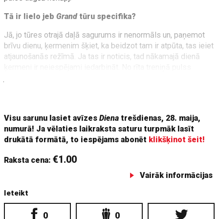
Tā ir lielo jeb
Grand
tūru specifika?
Jā, jo tūres otrajā daļā sagurums ir nenormāls un, paņemot
brīvu dienu, ķermenim šķiet, ka beidzot tam ir atpūta, tas ieiet
atjaunošanās režīmā. Ja tas ir noticis, tad nākamajā dienā
ķermeni ir neiespējami iedarbināt. No rīta treniņā pulss
jāuzceļ līdz 160, un tad atkal var mierīgi braukt tālāk. Pārējā
dienā var vairāk pagulēt, paēst pusdienas, vēl pagulēt, tad
masāžas, un tad jau vakariņas ir klāt. Brīvdiena paskrējusi.
Visu sarunu lasiet avīzes
Diena
trešdienas, 28. maija,
numurā! Ja vēlaties laikraksta saturu turpmāk lasīt
drukātā formātā, to iespējams abonēt
klikšķinot šeit!
€1.00
Raksta cena:
Vairāk informācijas
Ieteikt
0
0