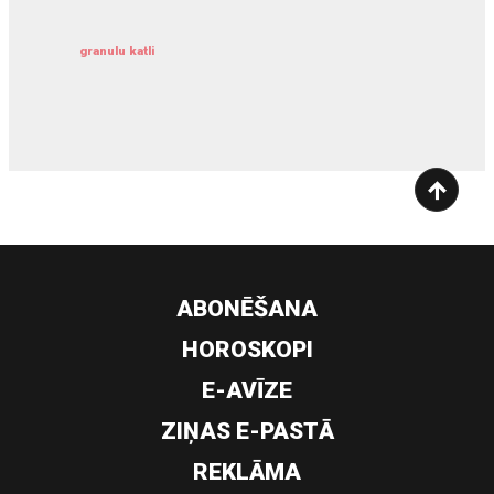
granulu katli
siltumsūknis
ABONĒŠANA
HOROSKOPI
E-AVĪZE
ZIŅAS E-PASTĀ
REKLĀMA