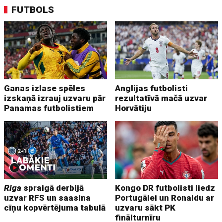
FUTBOLS
Ganas izlase spēles
Anglijas futbolisti
izskaņā izrauj uzvaru pār
rezultatīvā mačā uzvar
Panamas futbolistiem
Horvātiju
Riga
spraigā derbijā
Kongo DR futbolisti liedz
uzvar RFS un saasina
Portugālei un Ronaldu ar
cīņu kopvērtējuma tabulā
uzvaru sākt PK
finālturnīru