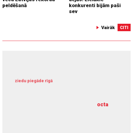
peldēšanā
konkurenti bijām paši
sev
Vairāk
CITI
ziedu piegāde rīgā
meliorācijas darbi
octa
dziļurbums
kravu apdrošināšana