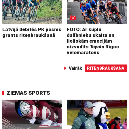
Latvijā debitēs PK posms
FOTO: Ar kuplu
grants riteņbraukšanā
dalībnieku skaitu un
lieliskām emocijām
aizvadīts
Toyota
Rīgas
velomaratons
Vairāk
RITEŅBRAUKŠANA
ZIEMAS SPORTS