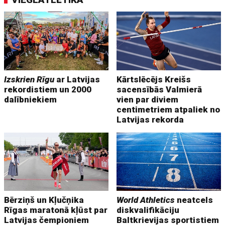
Izskrien Rīgu
ar Latvijas
Kārtslēcējs Kreišs
rekordistiem un 2000
sacensībās Valmierā
dalībniekiem
vien par diviem
centimetriem atpaliek no
Latvijas rekorda
Bērziņš un Kļučņika
World Athletics
neatcels
Rīgas maratonā kļūst par
diskvalifikāciju
Latvijas čempioniem
Baltkrievijas sportistiem