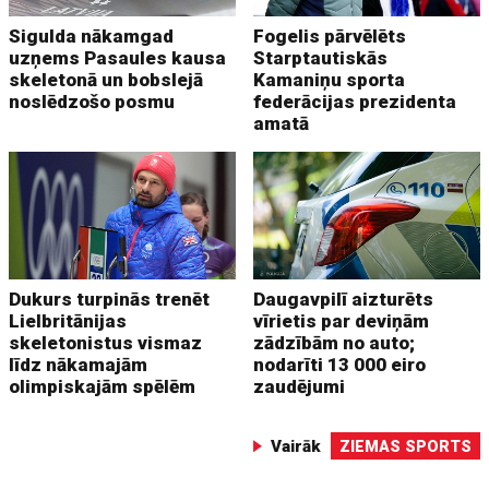
Sigulda nākamgad
Fogelis pārvēlēts
uzņems Pasaules kausa
Starptautiskās
skeletonā un bobslejā
Kamaniņu sporta
noslēdzošo posmu
federācijas prezidenta
amatā
Dukurs turpinās trenēt
Daugavpilī aizturēts
Lielbritānijas
vīrietis par deviņām
skeletonistus vismaz
zādzībām no auto;
līdz nākamajām
nodarīti 13 000 eiro
olimpiskajām spēlēm
zaudējumi
Vairāk
ZIEMAS SPORTS