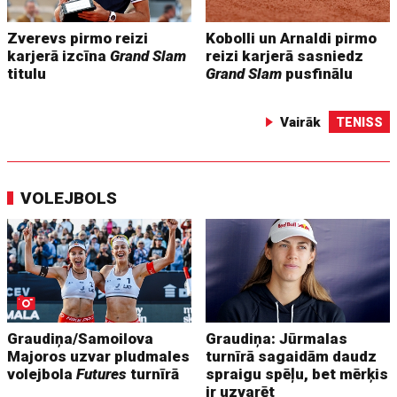
Zverevs pirmo reizi
Kobolli un Arnaldi pirmo
karjerā izcīna
Grand Slam
reizi karjerā sasniedz
titulu
Grand Slam
pusfinālu
Vairāk
TENISS
VOLEJBOLS
Graudiņa/Samoilova
Graudiņa: Jūrmalas
Majoros uzvar pludmales
turnīrā sagaidām daudz
volejbola
Futures
turnīrā
spraigu spēļu, bet mērķis
ir uzvarēt