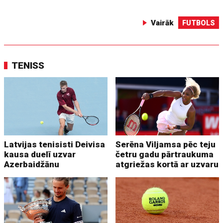
Vairāk
FUTBOLS
TENISS
Latvijas tenisisti Deivisa
Serēna Viljamsa pēc teju
kausa duelī uzvar
četru gadu pārtraukuma
Azerbaidžānu
atgriežas kortā ar uzvaru