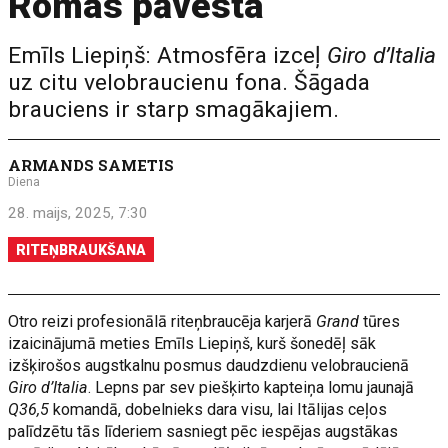
Romas pāvesta
Emīls Liepiņš: Atmosfēra izceļ
Giro d’Italia
uz citu velobraucienu fona. Šāgada
brauciens ir starp smagākajiem.
ARMANDS SAMETIS
Diena
28. maijs, 2025, 7:30
RITEŅBRAUKŠANA
Otro reizi profesionālā riteņbraucēja karjerā
Grand
tūres
izaicinājumā meties Emīls Liepiņš, kurš šonedēļ sāk
izšķirošos augstkalnu posmus daudzdienu velobraucienā
Giro d’Italia
. Lepns par sev piešķirto kapteiņa lomu jaunajā
Q36,5
komandā, dobelnieks dara visu, lai Itālijas ceļos
palīdzētu tās līderiem sasniegt pēc iespējas augstākas