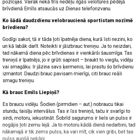
pozīcijas. Vairāk nekā trīs nedēļu ilgās velotūres pēdējā
brīvdienā Emīls atsaucās uz
Dienas
telefonzvanu.
Ko šādā daudzdienu velobraucienā sportistam nozīmē
brīvdiena?
Godīgi sakot, tā ir tāda ļoti īpatnēja diena, kurā īsti nezini, ko
un kā labāk darīt. Noteikti ir jāizbrauc treniņu. Ja to neizdari,
tad nākamā diena pēc brīvdienas ir vienkārši šausmīga. Tas
treniņš ir īpatnējs, jo ir grūti saprast – braukt to vieglu, vidēju
vai smagāku. Ir jāzina savs ķermenis, lai prastu šo brīvdienu
izmantot. Daudzi brauc pavisam mierīgi, citi brauc reāli
smagu treniņu.
Kā brauc Emīls Liepiņš?
Es braucu vidēju. Šodien (pirmdien – aut.) nobraucu tikai
stundu, taisīju intervālus. Tas ir īss treniņš, taču ir svarīgi to
sirdi, motoru, iekustināt. Šobrīd sagurums ir liels un pulss ir
nogājis ļoti zemu lejā. Ja to motoru kādā dienā nedarbini, tad
nākamajā ir tik zems pulss, ka vari mīt, cik vien gribi, bet tas
pulss augšā nekāpj.