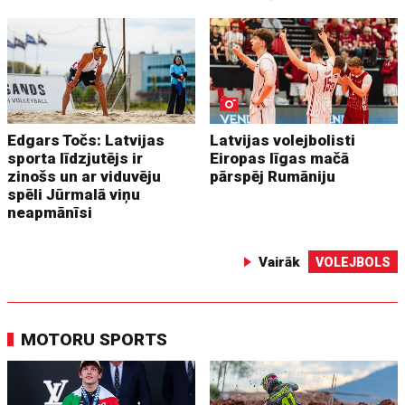
Edgars Točs: Latvijas
Latvijas volejbolisti
sporta līdzjutējs ir
Eiropas līgas mačā
zinošs un ar viduvēju
pārspēj Rumāniju
spēli Jūrmalā viņu
neapmānīsi
Vairāk
VOLEJBOLS
MOTORU SPORTS