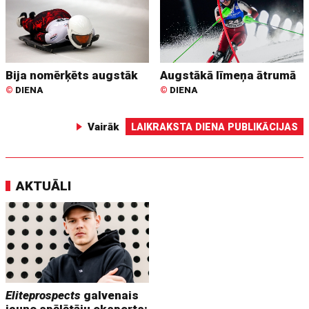
Bija nomērķēts augstāk
Augstākā līmeņa ātrumā
©
DIENA
©
DIENA
Vairāk
LAIKRAKSTA DIENA PUBLIKĀCIJAS
AKTUĀLI
Eliteprospects
galvenais
jauno spēlētāju eksperts: