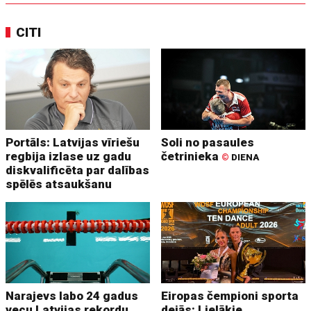
CITI
Portāls: Latvijas vīriešu
Soli no pasaules
regbija izlase uz gadu
četrinieka
©
DIENA
diskvalificēta par dalības
spēlēs atsaukšanu
Narajevs labo 24 gadus
Eiropas čempioni sporta
vecu Latvijas rekordu
dejās: Lielākie