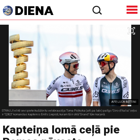
AFP, LUCA BETTINI
STRAUJI elitē sevi pieteikušā britu velobraucēja Toma Pidkoka (att. pa labi) palīgs "Giro d’Italia" ceļos
ir "Q36,5" komandas kapteinis Emīls Liepiņš, kuram tā ir otrā "Grand" tūre karjerā.
Kapteiņa lomā ceļā pie