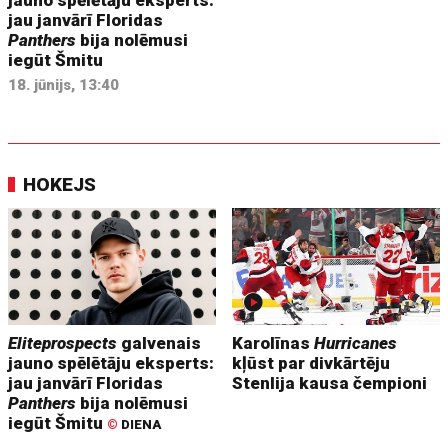
jau janvārī Floridas
Panthers
bija nolēmusi
iegūt Šmitu
18. jūnijs, 13:40
HOKEJS
Eliteprospects
galvenais
Karolīnas
Hurricanes
jauno spēlētāju eksperts:
kļūst par divkārtēju
jau janvārī Floridas
Stenlija kausa čempioni
Panthers
bija nolēmusi
iegūt Šmitu
©
DIENA