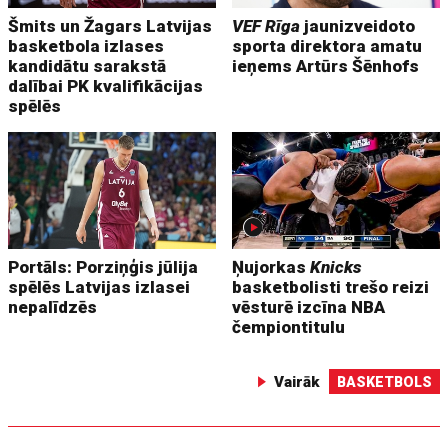
Šmits un Žagars Latvijas
VEF Rīga
jaunizveidoto
basketbola izlases
sporta direktora amatu
kandidātu sarakstā
ieņems Artūrs Šēnhofs
dalībai PK kvalifikācijas
spēlēs
Portāls: Porziņģis jūlija
Ņujorkas
Knicks
spēlēs Latvijas izlasei
basketbolisti trešo reizi
nepalīdzēs
vēsturē izcīna NBA
čempiontitulu
Vairāk
BASKETBOLS