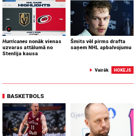
Hurricanes
nonāk vienas
Šmits vēl pirms drafta
uzvaras attālumā no
saņem NHL apbalvojumu
Stenlija kausa
Vairāk
HOKEJS
BASKETBOLS