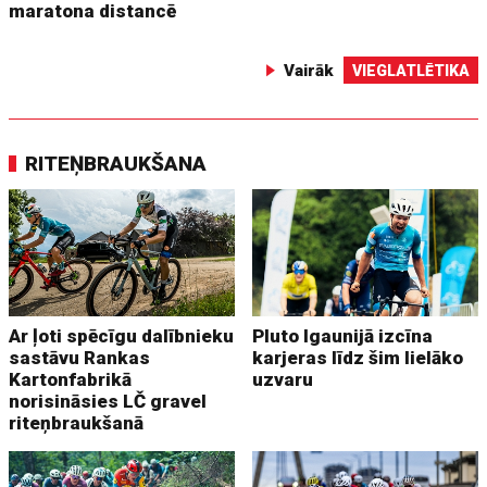
maratona distancē
Vairāk
VIEGLATLĒTIKA
RITEŅBRAUKŠANA
Ar ļoti spēcīgu dalībnieku
Pluto Igaunijā izcīna
sastāvu Rankas
karjeras līdz šim lielāko
Kartonfabrikā
uzvaru
norisināsies LČ gravel
riteņbraukšanā