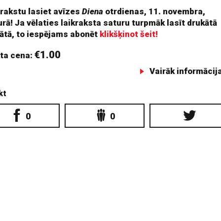
 rakstu lasiet avīzes
Diena
otrdienas, 11. novembra,
rā! Ja vēlaties laikraksta saturu turpmāk lasīt drukātā
ātā, to iespējams abonēt
klikšķinot šeit!
€1.00
ta cena:
Vairāk informācij
kt
0
0