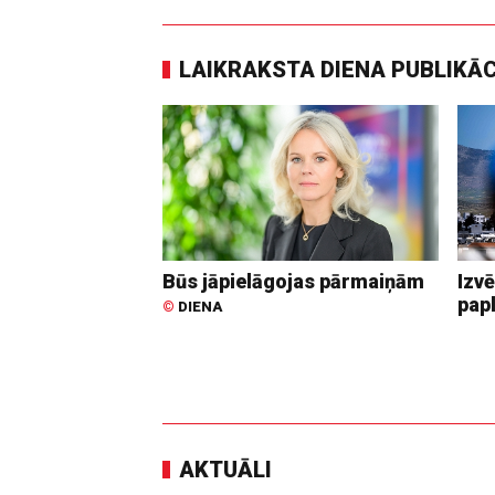
LAIKRAKSTA DIENA PUBLIKĀ
Būs jāpielāgojas pārmaiņām
Izvē
pap
©
DIENA
AKTUĀLI