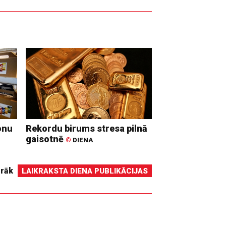
onu
Rekordu birums stresa pilnā
gaisotnē
©
DIENA
irāk
LAIKRAKSTA DIENA PUBLIKĀCIJAS