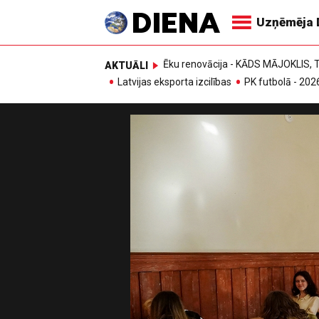
Uzņēmēja 
Ēku renovācija - KĀDS MĀJOKLIS
AKTUĀLI
Latvijas eksporta izcilības
PK futbolā - 202