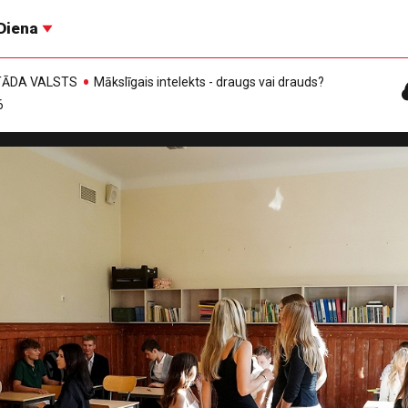
Diena
, TĀDA VALSTS
Mākslīgais intelekts - draugs vai drauds?
6