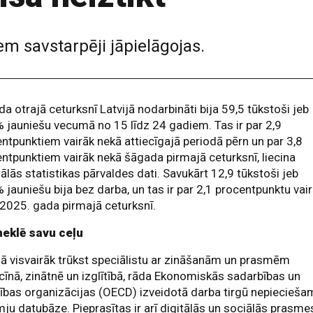
m savstarpēji jāpielāgojas.
a otrajā ceturksnī Latvijā nodarbināti bija 59,5 tūkstoši jeb
 jauniešu vecumā no 15 līdz 24 gadiem. Tas ir par 2,9
ntpunktiem vairāk nekā attiecīgajā periodā pērn un par 3,8
ntpunktiem vairāk nekā šāgada pirmajā ceturksnī, liecina
ālās statistikas pārvaldes dati. Savukārt 12,9 tūkstoši jeb
 jauniešu bija bez darba, un tas ir par 2,1 procentpunktu vai
2025. gada pirmajā ceturksnī.
meklē savu ceļu
jā visvairāk trūkst speciālistu ar zināšanām un prasmēm
īnā, zinātnē un izglītībā, rāda Ekonomiskās sadarbības un
tības organizācijas (OECD) izveidotā darba tirgū nepiecieš
ju datubāze. Pieprasītas ir arī digitālās un sociālās prasme