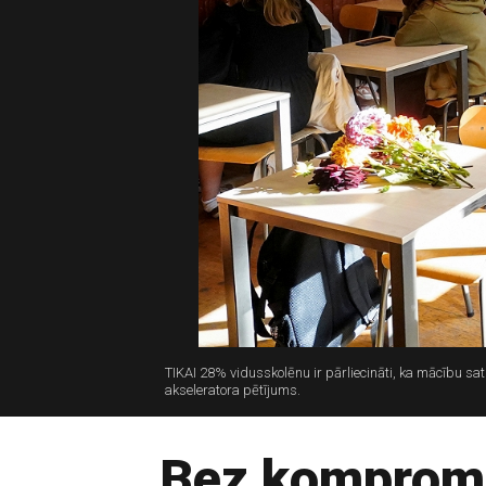
TIKAI 28% vidusskolēnu ir pārliecināti, ka mācību sa
akseleratora pētījums.
Bez kompromi