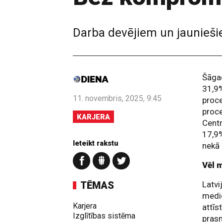
Darba devējiem un jauniešie
Šāgad
31,9%
11. novembris, 2025, 9:45
proce
proce
KARJERA
Centr
17,9%
Ieteikt rakstu
nekā 
Vēl 
TĒMAS
Latvi
medic
Karjera
attīs
Izglītības sistēma
prasm