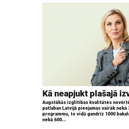
Kā neapjukt plašajā iz
Augstākās izglītības kvalitātes novērtē
patlaban Latvijā pieejamas vairāk nekā
programmu, to vidū gandrīz 1000 bakal
nekā 600...