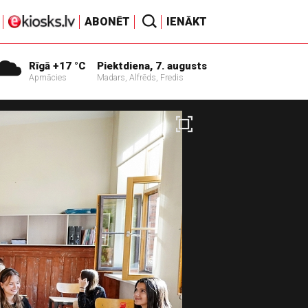
ABONĒT
IENĀKT
Rīgā +17 °C
Piektdiena, 7. augusts
Apmācies
Madars, Alfrēds, Fredis