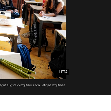
LETA
gūt augstāko izglītību, rāda Latvijas Izglītības