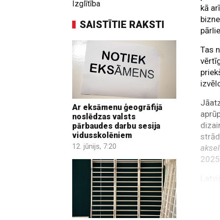
Izglītība
kā ar
bizne
SAISTĪTIE RAKSTI
pārli
Tas n
vērtī
priek
izvēl
Jāatz
Ar eksāmenu ģeogrāfijā
aprūp
noslēdzas valsts
dizai
pārbaudes darbu sesija
vidusskolēniem
strād
12. jūnijs, 7:20
akse
2025.
Latvi
priek
sapra
novēr