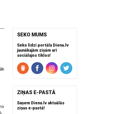
SEKO MUMS
Seko līdzi portāla Diena.lv
jaunākajām ziņām arī
sociālajos tīklos!
rāk
ZIŅAS E-PASTĀ
Saņem Diena.lv aktuālās
amo
ziņas e-pastā!
s,