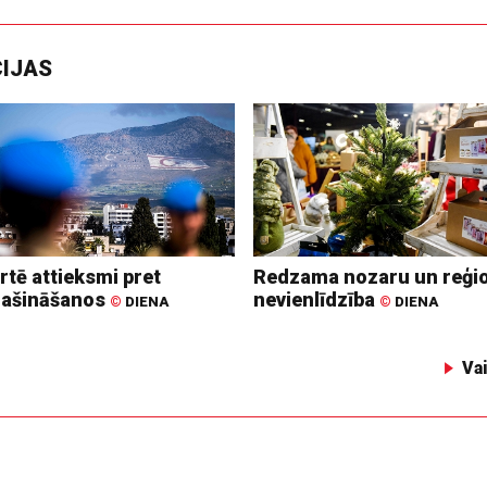
CIJAS
rtē attieksmi pret
Redzama nozaru un reģi
lašināšanos
nevienlīdzība
©
DIENA
©
DIENA
Va