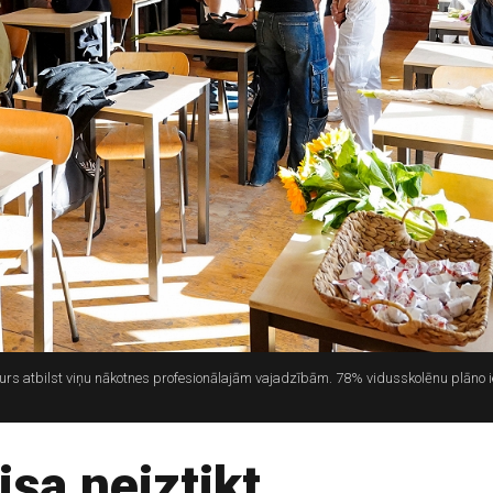
turs atbilst viņu nākotnes profesionālajām vajadzībām. 78% vidusskolēnu plāno ie
sa neiztikt