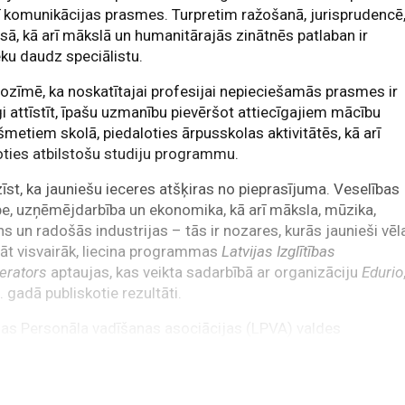
ī komunikācijas prasmes. Turpretim ražošanā, jurisprudencē
sā, kā arī mākslā un humanitārajās zinātnēs patlaban ir
eku daudz speciālistu.
ozīmē, ka noskatītajai profesijai nepieciešamās prasmes ir
gi attīstīt, īpašu uzmanību pievēršot attiecīgajiem mācību
šmetiem skolā, piedaloties ārpusskolas aktivitātēs, kā arī
oties atbilstošu studiju programmu.
īst, ka jauniešu ieceres atšķiras no pieprasījuma. Veselības
e, uzņēmējdarbība un ekonomika, kā arī māksla, mūzika,
ns un radošās industrijas – tās ir nozares, kurās jaunieši vēl
āt visvairāk, liecina programmas
Latvijas Izglītības
lerators
aptaujas, kas veikta sadarbībā ar organizāciju
Edurio
 gadā publiskotie rezultāti.
jas Personāla vadīšanas asociācijas (LPVA) valdes
šsēdētāja Eva Selga uzsver, ka, uzsākot darba gaitas, svarīgi 
st – studiju laiks ir beidzies un sākas pieaugušo dzīve. Viņa
ojusi, ka jaunieši nereti pret pāreju uz