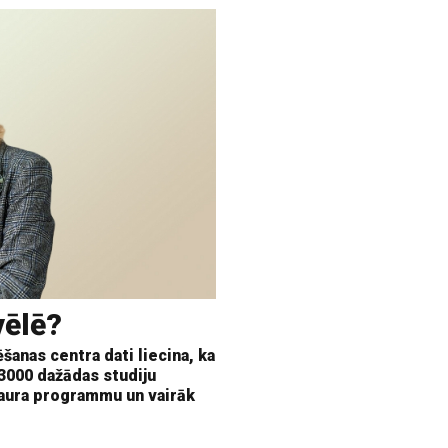
vēlē?
šanas centra dati liecina, ka
 3000 dažādas studiju
aura programmu un vairāk