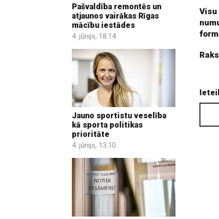
Pašvaldība remontēs un
Visu
atjaunos vairākas Rīgas
numu
mācību iestādes
form
4. jūnijs, 18:14
Raks
Ietei
Jauno sportistu veselība
kā sporta politikas
prioritāte
4. jūnijs, 13:10