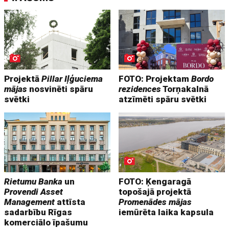
Projektā
Pillar Iļģuciema
FOTO: Projektam
Bordo
mājas
nosvinēti spāru
rezidences
Torņakalnā
svētki
atzīmēti spāru svētki
Rietumu Banka
un
FOTO: Ķengaragā
Provendi Asset
topošajā projektā
Management
attīsta
Promenādes mājas
sadarbību Rīgas
iemūrēta laika kapsula
komerciālo īpašumu