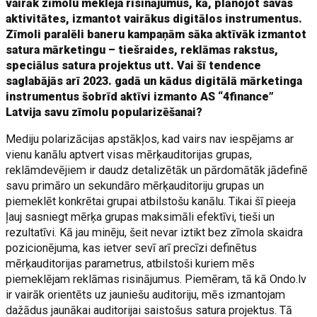
vairāk zīmolu meklēja risinājumus, kā, plānojot savas
aktivitātes, izmantot vairākus digitālos instrumentus.
Zīmoli paralēli baneru kampaņām sāka aktīvāk izmantot
satura mārketingu – tiešraides, reklāmas rakstus,
speciālus satura projektus utt. Vai šī tendence
saglabājās arī 2023. gadā un kādus digitālā mārketinga
instrumentus šobrīd aktīvi izmanto AS “4finance”
Latvija savu zīmolu popularizēšanai?
Mediju polarizācijas apstākļos, kad vairs nav iespējams ar
vienu kanālu aptvert visas mērķauditorijas grupas,
reklāmdevējiem ir daudz detalizētāk un pārdomātāk jādefinē
savu primāro un sekundāro mērķauditoriju grupas un
piemeklēt konkrētai grupai atbilstošu kanālu. Tikai šī pieeja
ļauj sasniegt mērķa grupas maksimāli efektīvi, tieši un
rezultatīvi. Kā jau minēju, šeit nevar iztikt bez zīmola skaidra
pozicionējuma, kas ietver sevī arī precīzi definētus
mērķauditorijas parametrus, atbilstoši kuriem mēs
piemeklējam reklāmas risinājumus. Piemēram, tā kā Ondo.lv
ir vairāk orientēts uz jauniešu auditoriju, mēs izmantojam
dažādus jaunākai auditorijai saistošus satura projektus. Tā