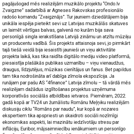
pagājušogad mēs realizējām muzikālo projektu “Ondo.lv
Zvaigzne” sadarbībā ar Agneses Rakovskas profesionālo
radošo komandu “Zvaigznājs”. Tur jauniem dziedātājiem bija
unikāla iespēja pieteikt sevi uz Latvijas muzikālās skatuves
un laimēt vērtīgas balvas, galvenā no kurām bija sava
personīgā singla ierakstīšana Latvijā zināmu un atzītu mūziķu
un producentu vadībā. Šis projekts attaisnoja sevi, jo pirmkārt
tajā tiešā veidā bija iesaistīti jaunieši un viņu aktivitāte
projekta laikā, kas tika raidīta digitālo mediju video platformā,
piesaistīja plašākās publikas uzmanību – viņu vienaudžus,
draugus, līdzjutējus, mūzikas cienītājus un fanus. Bet papildus
tam tika nodrošināta arī dabīga zīmola ekspozīcija. Ja
runājam par pašu AS “4finance” Latvija zīmolu – tā vārdā mēs
realizējam dažādus izglītošanas projektus uzņēmuma
korporatīvās sociālās atbildības ietvaros. Piemēram, 2022.
gadā kopā ar TV24 un žurnālistu Romānu Meļņiku realizējām
diskusiju ciklu “Romāns par naudu”, kur kopā ar nozares
ekspertiem tika apspriesti un skaidroti sociāli nozīmīgi
ekonomikas aspekti, lai mazinātu iedzīvotāju stresu par
inflāciju, Euribor, mājsaimniecību ienākumiem un personīgo