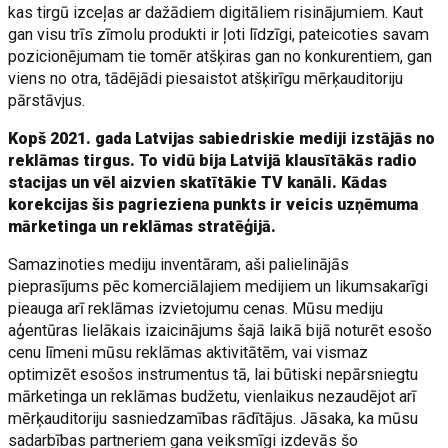
kas tirgū izceļas ar dažādiem digitāliem risinājumiem. Kaut
gan visu trīs zīmolu produkti ir ļoti līdzīgi, pateicoties savam
pozicionējumam tie tomēr atšķiras gan no konkurentiem, gan
viens no otra, tādējādi piesaistot atšķirīgu mērķauditoriju
pārstāvjus.
Kopš 2021. gada Latvijas sabiedriskie mediji izstājās no
reklāmas tirgus. To vidū bija Latvijā klausītākās radio
stacijas un vēl aizvien skatītākie TV kanāli. Kādas
korekcijas šis pagrieziena punkts ir veicis uzņēmuma
mārketinga un reklāmas stratēģijā.
Samazinoties mediju inventāram, aši palielinājās
pieprasījums pēc komerciālajiem medijiem un likumsakarīgi
pieauga arī reklāmas izvietojumu cenas. Mūsu mediju
aģentūras lielākais izaicinājums šajā laikā bijā noturēt esošo
cenu līmeni mūsu reklāmas aktivitātēm, vai vismaz
optimizēt esošos instrumentus tā, lai būtiski nepārsniegtu
mārketinga un reklāmas budžetu, vienlaikus nezaudējot arī
mērķauditoriju sasniedzamības rādītājus. Jāsaka, ka mūsu
sadarbības partneriem gana veiksmīgi izdevās šo