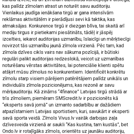
kas palīdz zīmolam atrast un noturēt savu auditoriju.
Vienlaikus jaudīga ienākšana tirgū ar gana intensīvām
reklāmas aktivitātēm ir pierādījusi sevi kā taktika, kas
atmaksājas. Konkurence tirgū ir diezgan blīva, tai skaitā arī
mediju tirgus ir pietiekami piesātināts, tādēļ ir jāspēj
izcelties, iekarot auditorijas uzmanību, īslaicīgi un mērķtiecīgi
novirzot tās uzmanību jaunā zīmola virzienā. Pēc tam, kad
zīmola dzīves cikls vairs nav sākuma pozīcijā, ir būtiski
regulāri palikt auditorijas redzeslokā, veicot uz uzmanības
noturēšanu vērstas aktivitātes, lai potenciālie klienti spētu
atšķirt mūsu zīmolus no konkurentiem. Identificēt konkrētu
zīmolu starp visiem pārējiem patērētājiem palīdz unikāls un
individuāls zīmola pozicionējums, kas rezonē ar savu
mērķauditoriju. Kā zināms “4finance” Latvijas tirgū strādā ar
trīs zīmoliem, piemēram SMScredit.lv ir pozicionēts kā
“eksperts savā jomā” un izmanto sadarbību ar dažādiem
atpazīstamiem Latvijas sportistiem, kuri, savukārt ir eksperti
savā sporta veidā. Zīmols Vivus.lv vairāk darbojas zaļa
dzīvesveida virzienā ar saukli “Kas kustina, tam kustās”, bet
Ondo.lv ir rotaļīgāks zīmols, orientēts uz jaunāku auditoriju,