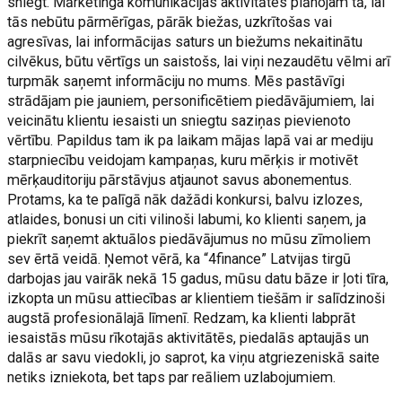
sniegt. Mārketinga komunikācijas aktivitātes plānojam tā, lai
tās nebūtu pārmērīgas, pārāk biežas, uzkrītošas vai
agresīvas, lai informācijas saturs un biežums nekaitinātu
cilvēkus, būtu vērtīgs un saistošs, lai viņi nezaudētu vēlmi arī
turpmāk saņemt informāciju no mums. Mēs pastāvīgi
strādājam pie jauniem, personificētiem piedāvājumiem, lai
veicinātu klientu iesaisti un sniegtu saziņas pievienoto
vērtību. Papildus tam ik pa laikam mājas lapā vai ar mediju
starpniecību veidojam kampaņas, kuru mērķis ir motivēt
mērķauditoriju pārstāvjus atjaunot savus abonementus.
Protams, ka te palīgā nāk dažādi konkursi, balvu izlozes,
atlaides, bonusi un citi vilinoši labumi, ko klienti saņem, ja
piekrīt saņemt aktuālos piedāvājumus no mūsu zīmoliem
sev ērtā veidā. Ņemot vērā, ka “4finance” Latvijas tirgū
darbojas jau vairāk nekā 15 gadus, mūsu datu bāze ir ļoti tīra,
izkopta un mūsu attiecības ar klientiem tiešām ir salīdzinoši
augstā profesionālajā līmenī. Redzam, ka klienti labprāt
iesaistās mūsu rīkotajās aktivitātēs, piedalās aptaujās un
dalās ar savu viedokli, jo saprot, ka viņu atgriezeniskā saite
netiks izniekota, bet taps par reāliem uzlabojumiem.