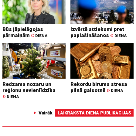
Būs jāpielāgojas
Izvērtē attieksmi pret
pārmaiņām
paplašināšanos
©
DIENA
©
DIENA
Redzama nozaru un
Rekordu birums stresa
reģionu nevienlīdzība
pilnā gaisotnē
©
DIENA
©
DIENA
Vairāk
LAIKRAKSTA DIENA PUBLIKĀCIJAS