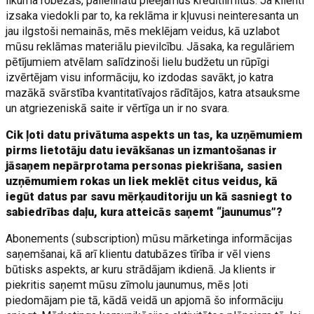
likuma robežās, palielinātu pieejamus kredītlimitus. Ja klienti
izsaka viedokli par to, ka reklāma ir kļuvusi neinteresanta un
jau ilgstoši nemainās, mēs meklējam veidus, kā uzlabot
mūsu reklāmas materiālu pievilcību. Jāsaka, ka regulāriem
pētījumiem atvēlam salīdzinoši lielu budžetu un rūpīgi
izvērtējam visu informāciju, ko izdodas savākt, jo katra
mazākā svārstība kvantitatīvajos rādītājos, katra atsauksme
un atgriezeniskā saite ir vērtīga un ir no svara.
Cik ļoti datu privātuma aspekts un tas, ka uzņēmumiem
pirms lietotāju datu ievākšanas un izmantošanas ir
jāsaņem nepārprotama personas piekrišana, sasien
uzņēmumiem rokas un liek meklēt citus veidus, kā
iegūt datus par savu mērķauditoriju un kā sasniegt to
sabiedrības daļu, kura atteicās saņemt “jaunumus”?
Abonements (subscription) mūsu mārketinga informācijas
saņemšanai, kā arī klientu datubāzes tīrība ir vēl viens
būtisks aspekts, ar kuru strādājam ikdienā. Ja klients ir
piekritis saņemt mūsu zīmolu jaunumus, mēs ļoti
piedomājam pie tā, kādā veidā un apjomā šo informāciju