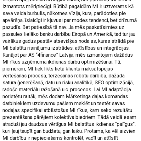
izmantots mērķtiecīgi. Būtībā pagaidām MI ir uztverams kā
sava veida burbulis, nākotnes vīzija, kura, parādoties pie
apvāršņa, īslaicīgi ir kļuvusi par modes tendenci, bet drīzumā
pazudīs. Bet patiesībā tā nav. Ja mēs paskatīsimies uz
pasaules lielāko banku darbību Eiropā un Amerikā, tad tur jau
vairākus gadus pastāv atsevišķas nodaļas, kuras strādā pie
MI balstītu risinājumu izstrādes, attīstības un integrācijas.
Runājot par AS “4finance” Latvija, mēs izmantojam dažādus
MI rīkus uzņēmuma ikdienas darbu optimizēšanai. Tā,
piemēram, MI tiek likts lietā klientu maksātspējas
vērtēšanas procesā, terzēšanas robotu darbībā, dažāda
satura ģenerēšanā, datu un risku analītikā, SEO optimizācijā,
radošo materiālu ražošanā u.c. procesos. Lai MI adaptācija
norietētu raitāk, mēs dodam Mārketinga daļas komandas
darbiniekiem uzdevumu pašiem meklēt un testēt savas
nodaļas specifikai atbilstošus MI rīkus, kam seko rezultātu
prezentēšana pārējiem kolektīva biedriem. Tādā veidā esam
atraduši jau daudzus vērtīgus MI balstītus ikdienas “palīgus”,
kuri ļauj taupīt gan budžetu, gan laiku. Protams, ka vēl aizvien
MI darbību ir nepieciešams kontrolēt, vadīt un attīstīt