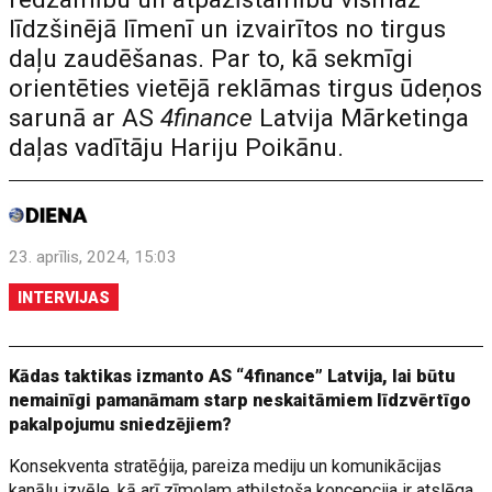
līdzšinējā līmenī un izvairītos no tirgus
daļu zaudēšanas. Par to, kā sekmīgi
orientēties vietējā reklāmas tirgus ūdeņos
sarunā ar AS
4finance
Latvija Mārketinga
daļas vadītāju Hariju Poikānu.
23. aprīlis, 2024, 15:03
INTERVIJAS
Kādas taktikas izmanto AS “4finance” Latvija, lai būtu
nemainīgi pamanāmam starp neskaitāmiem līdzvērtīgo
pakalpojumu sniedzējiem?
Konsekventa stratēģija, pareiza mediju un komunikācijas
kanālu izvēle, kā arī zīmolam atbilstoša koncepcija ir atslēga,