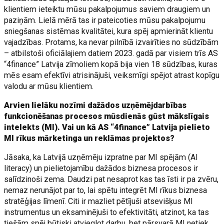
klientiem ieteiktu mūsu pakalpojumus saviem draugiem un
paziņām. Lielā mērā tas ir pateicoties mūsu pakalpojumu
sniegšanas sistēmas kvalitātei, kura spēj apmierināt klientu
vajadzības. Protams, ka nevar pilnībā izvairīties no sūdzībām
– atbilstoši oficiālajiem datiem 2023. gadā par visiem trīs AS
“4finance” Latvija zīmoliem kopā bija vien 18 sūdzības, kuras
mēs esam efektīvi atrisinājuši, veiksmīgi spējot atrast kopīgu
valodu ar mūsu klientiem.
Arvien lielāku nozīmi dažādos uzņēmējdarbības
funkcionēšanas procesos mūsdienās gūst mākslīgais
intelekts (MI). Vai un kā AS “4finance” Latvija pielieto
MI rīkus mārketinga un reklāmas projektos?
Jāsaka, ka Latvijā uzņēmēju izpratne par MI spējām (AI
literacy) un pielietojamību dažādos biznesa procesos ir
salīdzinoši zema. Daudzi pat nesaprot kas tas īsti ir pa zvēru,
nemaz nerunājot par to, lai spētu integrēt MI rīkus biznesa
stratēģijas līmenī. Citi ir mazliet pētījuši atsevišķus MI
instrumentus un eksaminējuši to efektivitāti, atzinot, ka tas
tiešām spēj būtiski atvieglot darbu, bet pārsvarā MI netiek