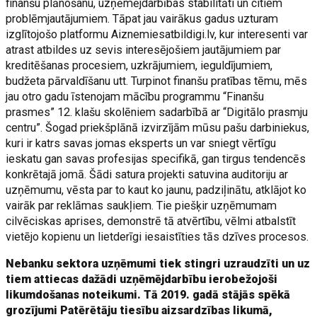
finanšu plānošanu, uzņēmējdarbības stabilitāti un citiem
problēmjautājumiem. Tāpat jau vairākus gadus uzturam
izglītojošo platformu Aiznemiesatbildigi.lv, kur interesenti var
atrast atbildes uz sevis interesējošiem jautājumiem par
kreditēšanas procesiem, uzkrājumiem, ieguldījumiem,
budžeta pārvaldīšanu utt. Turpinot finanšu pratības tēmu, mēs
jau otro gadu īstenojam mācību programmu “Finanšu
prasmes” 12. klašu skolēniem sadarbībā ar “Digitālo prasmju
centru”. Šogad priekšplānā izvirzījām mūsu pašu darbiniekus,
kuri ir katrs savas jomas eksperts un var sniegt vērtīgu
ieskatu gan savas profesijas specifikā, gan tirgus tendencēs
konkrētajā jomā. Šādi satura projekti satuvina auditoriju ar
uzņēmumu, vēsta par to kaut ko jaunu, padziļinātu, atklājot ko
vairāk par reklāmas saukļiem. Tie piešķir uzņēmumam
cilvēciskas aprises, demonstrē tā atvērtību, vēlmi atbalstīt
vietējo kopienu un lietderīgi iesaistīties tās dzīves procesos.
Nebanku sektora uzņēmumi tiek stingri uzraudzīti un uz
tiem attiecas dažādi uzņēmējdarbību ierobežojoši
likumdošanas noteikumi. Tā 2019. gadā stājās spēkā
grozījumi Patērētāju tiesību aizsardzības likumā,