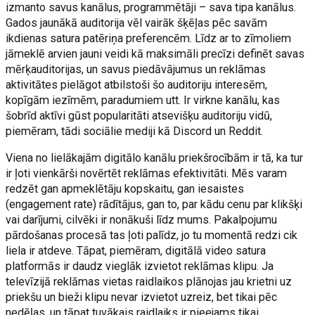
izmanto savus kanālus, programmētāji – sava tipa kanālus.
Gados jaunākā auditorija vēl vairāk šķēļas pēc savām
ikdienas satura patēriņa preferencēm. Līdz ar to zīmoliem
jāmeklē arvien jauni veidi kā maksimāli precīzi definēt savas
mērķauditorijas, un savus piedāvājumus un reklāmas
aktivitātes pielāgot atbilstoši šo auditoriju interesēm,
kopīgām iezīmēm, paradumiem utt. Ir virkne kanālu, kas
šobrīd aktīvi gūst popularitāti atsevišķu auditoriju vidū,
piemēram, tādi sociālie mediji kā Discord un Reddit.
Viena no lielākajām digitālo kanālu priekšrocībām ir tā, ka tur
ir ļoti vienkārši novērtēt reklāmas efektivitāti. Mēs varam
redzēt gan apmeklētāju kopskaitu, gan iesaistes
(engagement rate) rādītājus, gan to, par kādu cenu par klikšķi
vai darījumi, cilvēki ir nonākuši līdz mums. Pakalpojumu
pārdošanas procesā tas ļoti palīdz, jo tu momentā redzi cik
liela ir atdeve. Tāpat, piemēram, digitālā video satura
platformās ir daudz vieglāk izvietot reklāmas klipu. Ja
televīzijā reklāmas vietas raidlaikos plānojas jau krietni uz
priekšu un bieži klipu nevar izvietot uzreiz, bet tikai pēc
nedēļas, un tāpat tuvākais raidlaiks ir pieejams tikai