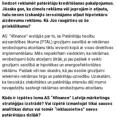
liedzot reklamēt patērētāju kreditēšanas pakalpojumus.
Jāsaka gan, ka zīmola reklāma vēl joprojām ir atļauta,
taču nesen izskanējis ierosinājums atļaut hipotekāro
aizdevumu reklāmu. Kā Jūs raugāties uz šo
priekšlikumu?
AS “4finance” iestājās par to, lai Patērētāju tiesību
aizsardzības likuma (PTAL) grozījumi saistībā ar reklāmas
ierobežojumu atcelšanu tiktu ieviesti kopā ar visas direktīvas
implementēšanu. Mēs nepiekrītam viedoklim, ka reklāmas
ierobežojumi būtu atceļami ātrāk, jo jau pašlaik ir veikti
grozījumi saistībā ar hipotēkas un energoefektivitātes
reklāmu. Pašlaik vēl nav skaidrs, kā jau esošie grozījumi
ietekmēs reklāmas tirgu un patērētāju uzvedību. Uzskatām,
ka tiesiskās stabilitātes un patērētāju interešu dēļ mums
nevajadzētu sasteigt reklāmas ierobežojumu atcelšanu.
Kāda ir izpētes loma AS “4finance” Latvija mārketinga
stratēģijas izstrādē? Vai izpētē izmantojat tikai sausos
analītikas datus vai tomēr “ieklausieties” savos
patērētājos dziļāk?