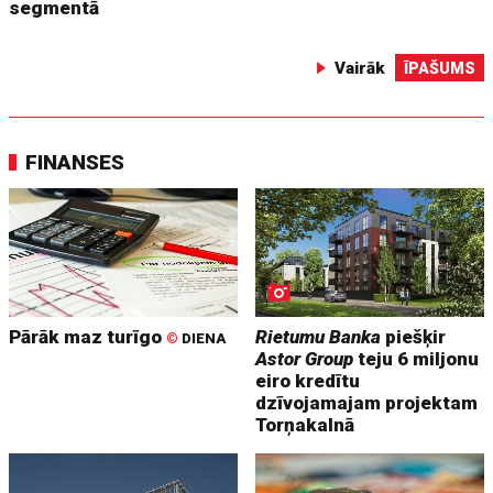
segmentā
Vairāk
ĪPAŠUMS
FINANSES
Pārāk maz turīgo
Rietumu Banka
piešķir
©
DIENA
Astor Group
teju 6 miljonu
eiro kredītu
dzīvojamajam projektam
Torņakalnā