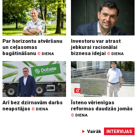
Par horizontu atvēršanu
Investoru var atrast
un ceļasomas
jebkurai racionālai
bagātināšanu
biznesa idejai
©
DIENA
©
DIENA
Arī bez dzirnavām darbs
Īsteno vērienīgas
neapstājas
reformas daudzās jomās
©
DIENA
©
DIENA
Vairāk
INTERVIJAS