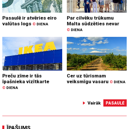
Pasaulē ir atvēries eiro
Par cilvēku trūkumu
valūtas logs
Malta sūdzēties nevar
©
DIENA
©
DIENA
Preču zīme ir tās
Cer uz tūrismam
īpašnieka vizītkarte
veiksmīgu vasaru
©
DIENA
©
DIENA
Vairāk
PASAULĒ
ĪPAŠUMS