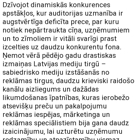
Dzīvojot dinamiskās konkurences
apstākļos, kur auditorijas uzmanība ir
augstvērtīga deficīta prece, par kuru
notiek nepārtraukta cīņa, uzņēmumiem
un to zīmoliem ir vitāli svarīgi prast
izcelties uz daudzu konkurentu fona.
Ņemot vērā pēdējo gadu drastiskas
izmaiņas Latvijas mediju tirgū –
sabiedrisko mediju izstāšanās no
reklāmas tirgus, daudzu krieviski raidošo
kanālu aizliegums un dažādas
likumdošanas īpatnības, kuras ierobežo
atsevišķu preču un pakalpojumu
reklāmas iespējas, mārketinga un
reklāmas speciālistiem bija gana daudz
izaicinājumu, lai uzturētu uzņēmumu
redzamību un atpazīstamību vismaz