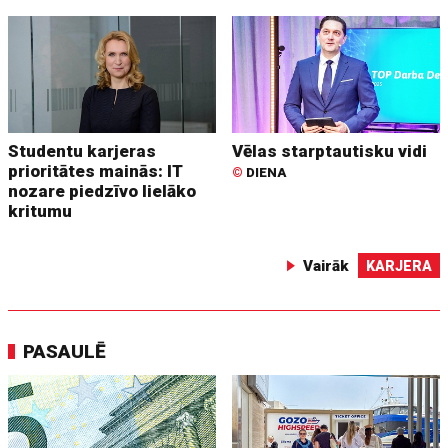
Studentu karjeras
Vēlas starptautisku vidi
prioritātes mainās: IT
©
DIENA
nozare piedzīvo lielāko
kritumu
Vairāk
KARJERA
PASAULĒ