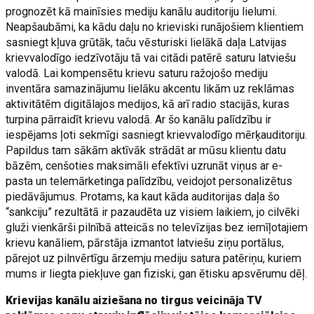
prognozēt kā mainīsies mediju kanālu auditoriju lielumi.
Neapšaubāmi, ka kādu daļu no krieviski runājošiem klientiem
sasniegt kļuva grūtāk, taču vēsturiski lielākā daļa Latvijas
krievvalodīgo iedzīvotāju tā vai citādi patērē saturu latviešu
valodā. Lai kompensētu krievu saturu ražojošo mediju
inventāra samazinājumu lielāku akcentu likām uz reklāmas
aktivitātēm digitālajos medijos, kā arī radio stacijās, kuras
turpina pārraidīt krievu valodā. Ar šo kanālu palīdzību ir
iespējams ļoti sekmīgi sasniegt krievvalodīgo mērķauditoriju.
Papildus tam sākām aktīvāk strādāt ar mūsu klientu datu
bāzēm, cenšoties maksimāli efektīvi uzrunāt viņus ar e-
pasta un telemārketinga palīdzību, veidojot personalizētus
piedāvājumus. Protams, ka kaut kāda auditorijas daļa šo
“sankciju” rezultātā ir pazaudēta uz visiem laikiem, jo cilvēki
gluži vienkārši pilnībā atteicās no televīzijas bez iemīļotajiem
krievu kanāliem, pārstāja izmantot latviešu ziņu portālus,
pārejot uz pilnvērtīgu ārzemju mediju satura patēriņu, kuriem
mums ir liegta piekļuve gan fiziski, gan ētisku apsvērumu dēļ.
Krievijas kanālu aiziešana no tirgus veicināja TV