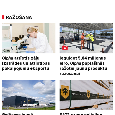
RAŽOŠANA
Olpha
attīstīs zāļu
Ieguldot 5,84 miljonus
izstrādes un attīstības
eiro,
Olpha
paplašinās
pakalpojumu eksportu
ražotni jaunu produktu
ražošanai
Balticovo
jaunā
PATA
grupa palielina