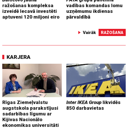
ražošanas kompleksa
vadības komandas lomu
izveidē Iecavā investēti
uzņēmumu ikdienas
aptuveni 120 miljoni eiro
pārvaldībā
Vairāk
RAŽOŠANA
KARJERA
Rīgas Ziemeļvalstu
Inter IKEA Group
likvidēs
augstskola parakstījusi
850 darbavietas
sadarbības līgumu ar
Kijivas Nacionālo
ekonomikas universitāti