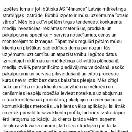
Izpētes loma ir ļoti būtiska AS “4finance” Latvija mārketinga
stratēģijas izstrādē. Būtībā izpēte ir mūsu uzņēmuma “otrais
vārds”. Mēs ļoti aktīvi pētām tirgus tendences, konkurentu
mediju investīcijas, reklāmas materiālus, produktu un
pakalpojumu specifiku – servisa nosacījumus, cenas un
monitorējam to izmaņas. Tāpat mēs regulāri pētām mūsu
klientu un plašākas sabiedrības domu par nozari, tās
uzņēmumu uzticamību un atpazīstamību. Iegūtos datus
izmantojot reklāmas un mārketinga aktivitāšu plānošanā,
mediju izvēlē, personificēto piedāvājumu veidošanā, esošo
pakalpojumu un servisa pilnveidošanā un citos procesos,
kuros nevar iztikt bez datos balstītas pieejas. Mēs cītīgi
sekojam līdzi mūsu klientu vajadzībām un vēlmēm un
cenšamies iespēju robežās ieviest noteiktus uzlabojumus
mūsu kreditēšanas produktos, pakalpojumu sniegšanas un
komunikācijas metodēs. Ja klients vēlas aplikāciju, lai ātrāk
un ērtāk pārvaldītu savu klienta profilu, tad mēs izstrādājam
ērti lietojamu aplikāciju. Ja klients izrāda vēlmi saņemt
lielāku aizdevuma summu, tad mēs strādājam pie tā, lai