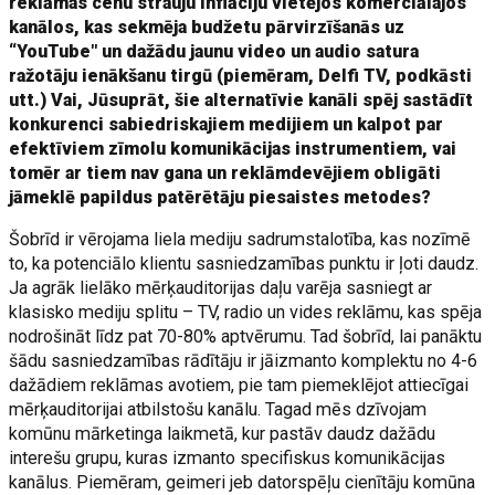
reklāmas cenu strauju inflāciju vietējos komerciālajos
kanālos, kas sekmēja budžetu pārvirzīšanās uz
“YouTube" un dažādu jaunu video un audio satura
ražotāju ienākšanu tirgū (piemēram, Delfi TV, podkāsti
utt.) Vai, Jūsuprāt, šie alternatīvie kanāli spēj sastādīt
konkurenci sabiedriskajiem medijiem un kalpot par
efektīviem zīmolu komunikācijas instrumentiem, vai
tomēr ar tiem nav gana un reklāmdevējiem obligāti
jāmeklē papildus patērētāju piesaistes metodes?
Šobrīd ir vērojama liela mediju sadrumstalotība, kas nozīmē
to, ka potenciālo klientu sasniedzamības punktu ir ļoti daudz.
Ja agrāk lielāko mērķauditorijas daļu varēja sasniegt ar
klasisko mediju splitu – TV, radio un vides reklāmu, kas spēja
nodrošināt līdz pat 70-80% aptvērumu. Tad šobrīd, lai panāktu
šādu sasniedzamības rādītāju ir jāizmanto komplektu no 4-6
dažādiem reklāmas avotiem, pie tam piemeklējot attiecīgai
mērķauditorijai atbilstošu kanālu. Tagad mēs dzīvojam
komūnu mārketinga laikmetā, kur pastāv daudz dažādu
interešu grupu, kuras izmanto specifiskus komunikācijas
kanālus. Piemēram, geimeri jeb datorspēļu cienītāju komūna