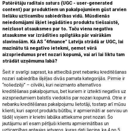
Patērētāju radītais saturs (UGC - user-generated
content) par produktiem un pakalpojumiem gūst arvien
lielāku uzticamību sabiedrības vidū. Mūsdienās
neiedomājami šķiet iegādāties produktu tiešsaistē,
neizlasot atsauksmes par to. Taču viena negatīva
atsauksme var izrādīties spilgtāka pār vairākām
slavinošām. Kā AS “4finance” Latvija strādā ar UGC, lai
mazinātu tā negatīvo ietekmi, ņemot vērā
aizspriedumus pret nozari kopumā, vai arī lai liktu tam
strādāt uzņēmuma labā?
Šeit ir svarīgi saprast, ka attiecībā pret nebanku kreditēšanas
nozari sabiedrība šķēļas divās pamata kategorijās. Pirmie ir
“noliedzēji” – cilvēki, kuri neizmanto alternatīvos
kreditēšanas pakalpojumus, bet kuriem ir izteikti negatīvs uz
aizspriedumiem balstīs viedoklis par nozari kopumā. Otrie ir
nebanku kreditēšanas pakalpojumu lietotāji, tostarp arī mūsu
klienti, kuri saprot produktu būtību, ir apmierināti ar servisu un
tādēļ viņiem ir krietni labāka attieksme pret nozari. Šo
jautājumu arī esam pētījuši klientu apmierinātības un
uzticamības aptaujas ietvaros, kuras dati liecina, ka 4 no 5