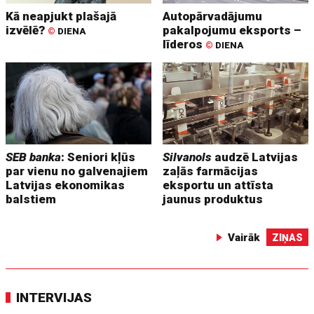
Kā neapjukt plašajā
Autopārvadājumu
izvēlē?
pakalpojumu eksports –
©
DIENA
līderos
©
DIENA
SEB banka
: Seniori kļūs
Silvanols
audzē Latvijas
par vienu no galvenajiem
zaļās farmācijas
Latvijas ekonomikas
eksportu un attīsta
balstiem
jaunus produktus
Vairāk
ZIŅAS
INTERVIJAS