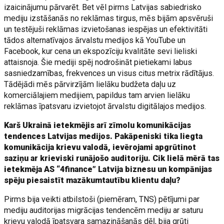
izaicinājumu pārvarēt. Bet vēl pirms Latvijas sabiedrisko
mediju izstāšanās no reklāmas tirgus, mēs bijām apsvēruši
un testējuši reklāmas izvietošanas iespējas un efektivitāti
tādos alternatīvajos ārvalstu medijos kā YouTube un
Facebook, kur cena un ekspozīciju kvalitāte sevi lieliski
attaisnoja. Šie mediji spēj nodrošināt pietiekami labus
sasniedzamības, frekvences un visus citus metrix rādītājus.
Tādējādi mēs pārvirzījām lielāku budžeta daļu uz
komerciālajiem medijiem, papildus tam arvien lielāku
reklāmas īpatsvaru izvietojot ārvalstu digitālajos medijos.
Karš Ukrainā ietekmējis arī zīmolu komunikācijas
tendences Latvijas medijos. Pakāpeniski tika liegta
komunikācija krievu valodā, ievērojami apgrūtinot
saziņu ar krieviski runājošo auditoriju. Cik lielā mērā tas
ietekmēja AS “4finance” Latvija biznesu un kompānijas
spēju piesaistīt mazākumtautību klientu daļu?
Pirms bija veikti atbilstoši (piemēram, TNS) pētījumi par
mediju auditorijas migrācijas tendencēm mediju ar saturu
krievu valodā īpatsvara samazināšanās dēļ, bija grūti