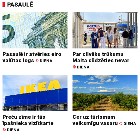
PASAULĒ
Pasaulē ir atvēries eiro
Par cilvēku trūkumu
valūtas logs
Malta sūdzēties nevar
©
DIENA
©
DIENA
Preču zīme ir tās
Cer uz tūrismam
īpašnieka vizītkarte
veiksmīgu vasaru
©
DIENA
©
DIENA