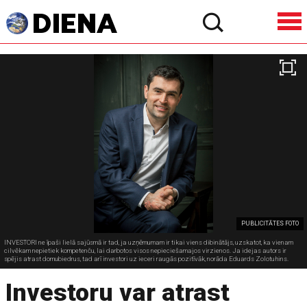
PUBLICITĀTES FOTO
INVESTORI ne īpaši lielā sajūsmā ir tad, ja uzņēmumam ir tikai viens dibinātājs, uzskatot, ka vienam
cilvēkam nepietiek kompetenču, lai darbotos visos nepieciešamajos virzienos. Ja idejas autors ir
spējis atrast domubiedrus, tad arī investori uz ieceri raugās pozitīvāk, norāda Eduards Zolotuhins.
Investoru var atrast