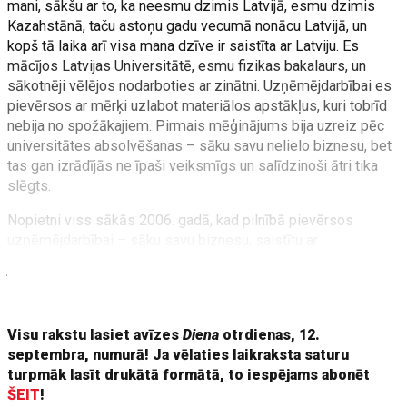
mani, sākšu ar to, ka neesmu dzimis Latvijā, esmu dzimis
Kazahstānā, taču astoņu gadu vecumā nonācu Latvijā, un
kopš tā laika arī visa mana dzīve ir saistīta ar Latviju. Es
mācījos Latvijas Universitātē, esmu fizikas bakalaurs, un
sākotnēji vēlējos nodarboties ar zinātni. Uzņēmējdarbībai es
pievērsos ar mērķi uzlabot materiālos apstākļus, kuri tobrīd
nebija no spožākajiem. Pirmais mēģinājums bija uzreiz pēc
universitātes absolvēšanas – sāku savu nelielo biznesu, bet
tas gan izrādījās ne īpaši veiksmīgs un salīdzinoši ātri tika
slēgts.
Nopietni viss sākās 2006. gadā, kad pilnībā pievērsos
uzņēmējdarbībai – sāku savu biznesu, saistītu ar
informācijas tehnoloģijām un mārketingu. Mēs izstrādājām
īsziņu jeb SMS izsūtīšanas rīku (
SaaS risinājumus
),
paredzētu tam, lai
Visu rakstu lasiet avīzes
Diena
otrdienas, 12.
septembra, numurā! Ja vēlaties laikraksta saturu
turpmāk lasīt drukātā formātā, to iespējams abonēt
ŠEIT
!