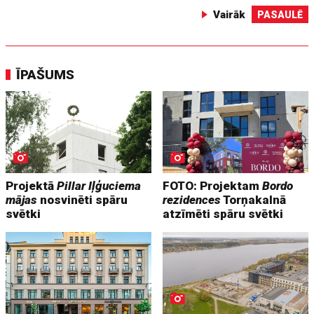
Vairāk
PASAULĒ
ĪPAŠUMS
Projektā
Pillar Iļģuciema
FOTO: Projektam
Bordo
mājas
nosvinēti spāru
rezidences
Torņakalnā
svētki
atzīmēti spāru svētki