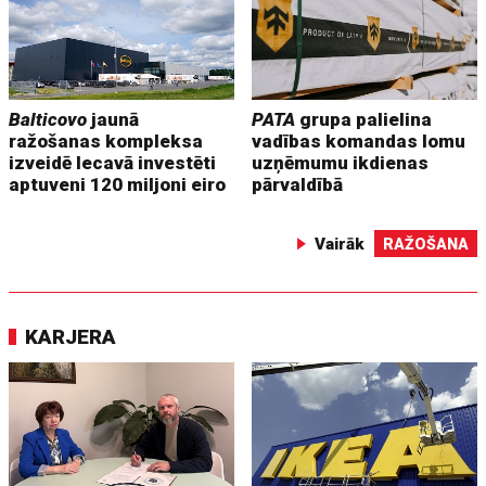
Balticovo
jaunā
PATA
grupa palielina
ražošanas kompleksa
vadības komandas lomu
izveidē Iecavā investēti
uzņēmumu ikdienas
aptuveni 120 miljoni eiro
pārvaldībā
Vairāk
RAŽOŠANA
KARJERA