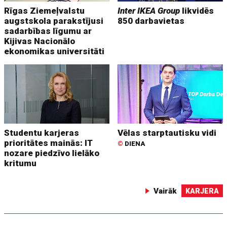
Rīgas Ziemeļvalstu
Inter IKEA Group
likvidēs
augstskola parakstījusi
850 darbavietas
sadarbības līgumu ar
Kijivas Nacionālo
ekonomikas universitāti
Studentu karjeras
Vēlas starptautisku vidi
prioritātes mainās: IT
©
DIENA
nozare piedzīvo lielāko
kritumu
Vairāk
KARJERA