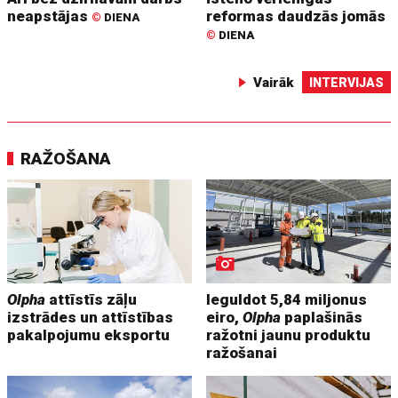
neapstājas
reformas daudzās jomās
©
DIENA
©
DIENA
Vairāk
INTERVIJAS
RAŽOŠANA
Olpha
attīstīs zāļu
Ieguldot 5,84 miljonus
izstrādes un attīstības
eiro,
Olpha
paplašinās
pakalpojumu eksportu
ražotni jaunu produktu
ražošanai