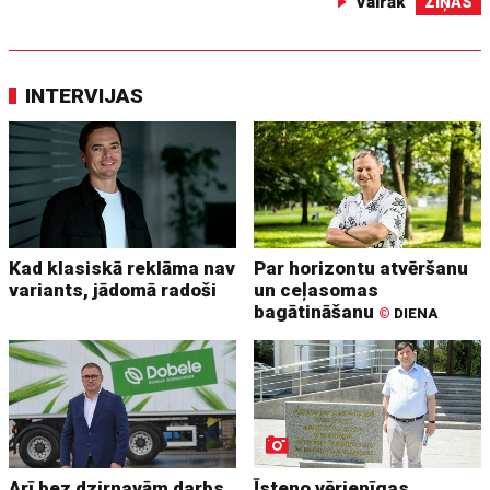
Vairāk
ZIŅAS
INTERVIJAS
Kad klasiskā reklāma nav
Par horizontu atvēršanu
variants, jādomā radoši
un ceļasomas
bagātināšanu
©
DIENA
Arī bez dzirnavām darbs
Īsteno vērienīgas