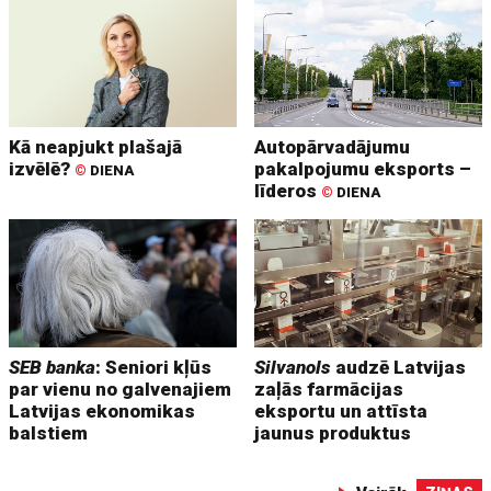
Kā neapjukt plašajā
Autopārvadājumu
izvēlē?
pakalpojumu eksports –
©
DIENA
līderos
©
DIENA
SEB banka
: Seniori kļūs
Silvanols
audzē Latvijas
par vienu no galvenajiem
zaļās farmācijas
Latvijas ekonomikas
eksportu un attīsta
balstiem
jaunus produktus