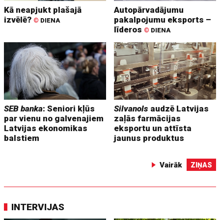
Kā neapjukt plašajā
Autopārvadājumu
izvēlē?
pakalpojumu eksports –
©
DIENA
līderos
©
DIENA
SEB banka
: Seniori kļūs
Silvanols
audzē Latvijas
par vienu no galvenajiem
zaļās farmācijas
Latvijas ekonomikas
eksportu un attīsta
balstiem
jaunus produktus
Vairāk
ZIŅAS
INTERVIJAS