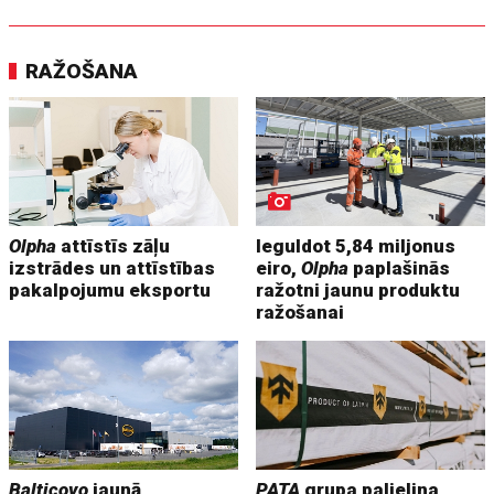
RAŽOŠANA
Olpha
attīstīs zāļu
Ieguldot 5,84 miljonus
izstrādes un attīstības
eiro,
Olpha
paplašinās
pakalpojumu eksportu
ražotni jaunu produktu
ražošanai
Balticovo
jaunā
PATA
grupa palielina