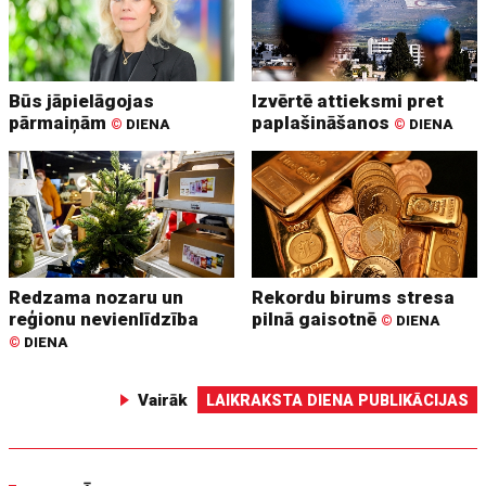
Būs jāpielāgojas
Izvērtē attieksmi pret
pārmaiņām
paplašināšanos
©
DIENA
©
DIENA
Redzama nozaru un
Rekordu birums stresa
reģionu nevienlīdzība
pilnā gaisotnē
©
DIENA
©
DIENA
Vairāk
LAIKRAKSTA DIENA PUBLIKĀCIJAS