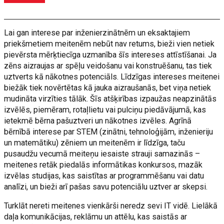
Lai gan interese par inženierzinātnēm un eksaktajiem
priekšmetiem meitenēm nebūt nav retums, bieži vien netiek
pievērsta mērķtiecīga uzmanība šīs intereses attīstīšanai. Ja
zēns aizraujas ar spēļu veidošanu vai konstruēšanu, tas tiek
uztverts kā nākotnes potenciāls. Līdzīgas intereses meitenei
biežāk tiek novērtētas kā jauka aizraušanās, bet viņa netiek
mudināta virzīties tālāk. Šīs atšķirības izpaužas neapzinātās
izvēlēs, piemēram, rotaļlietu vai pulciņu piedāvājumā, kas
ietekmē bērna pašuztveri un nākotnes izvēles. Agrīnā
bērnībā interese par STEM (zinātni, tehnoloģijām, inženieriju
un matemātiku) zēniem un meitenēm ir līdzīga, taču
pusaudžu vecumā meiteņu iesaiste strauji samazinās –
meitenes retāk piedalās informātikas konkursos, mazāk
izvēlas studijas, kas saistītas ar programmēšanu vai datu
analīzi, un bieži arī pašas savu potenciālu uztver ar skepsi.
Turklāt nereti meitenes vienkārši neredz sevi IT vidē. Lielākā
daļa komunikācijas, reklāmu un attēlu, kas saistās ar