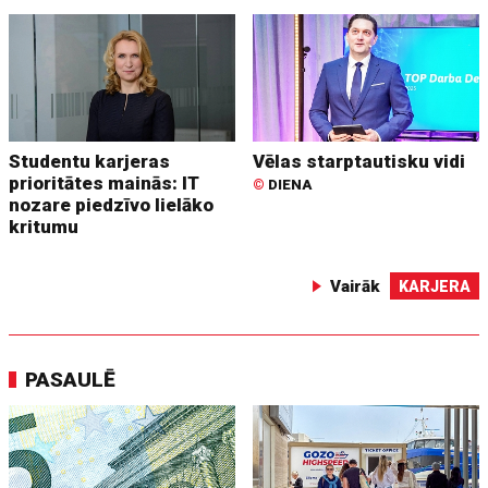
Studentu karjeras
Vēlas starptautisku vidi
prioritātes mainās: IT
©
DIENA
nozare piedzīvo lielāko
kritumu
Vairāk
KARJERA
PASAULĒ