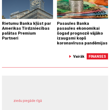
Rietumu Banka kļūst par
Pasaules Banka
Amerikas Tirdzniecības
pasaules ekonomikai
palātas Premium
šogad prognozē vājāko
Partneri
izaugsmi kopš
koronavīrusa pandēmijas
Vairāk
FINANSES
ziedu piegāde rīgā
meliorācijas darbi