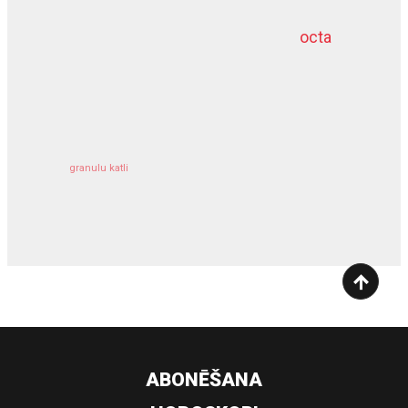
octa
dziļurbums
kravu apdrošināšana
granulu katli
siltumsūknis
ABONĒŠANA