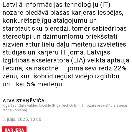
Latvijā informācijas tehnoloģiju (IT)
nozare piedāvā plašas karjeras iespējas,
konkurētspējīgu atalgojumu un
starptautisku pieredzi, tomēr sabiedrības
stereotipi un dzimumlomu priekšstati
aizvien attur lielu daļu meiteņu izvēlēties
studijas un karjeru IT jomā. Latvijas
Izglītības akseleratora (LIA) veiktā aptauja
liecina, ka nākotnē IT jomā sevi redz 22%
zēnu, kuri šobrīd iegūst vidējo izglītību,
un tikai 5% meiteņu.
AIVA STAŅĒVIČA
Riga TechGirls valdes locekle (Riga TechGirls ir IT nozarē iesaistītu sieviešu
radīta kopiena)
3. jūlijs, 2025, 10:00
KARJERA