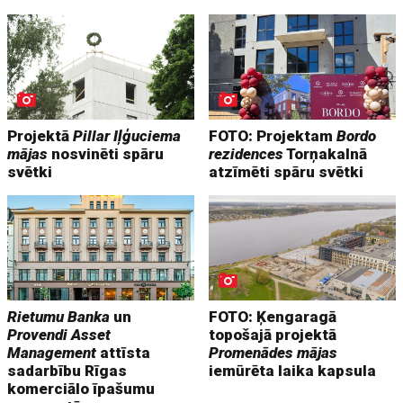
Projektā
Pillar Iļģuciema
FOTO: Projektam
Bordo
mājas
nosvinēti spāru
rezidences
Torņakalnā
svētki
atzīmēti spāru svētki
Rietumu Banka
un
FOTO: Ķengaragā
Provendi Asset
topošajā projektā
Management
attīsta
Promenādes mājas
sadarbību Rīgas
iemūrēta laika kapsula
komerciālo īpašumu