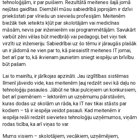
tehnoloģijām, ir par puišiem. Rezultātā meitenes šajā jomā
nejūtas gaidītas. Diemžēl mūsu sabiedrībā joprojām ir dzīvi
priekšstati par vīriešu un sieviešu profesijām. Meitenēm
biežāk tiek ieteikts kļūt par skolotājām vai medicīnas
māsām, nevis par inženierēm vai programmētājām. Savukārt
varbūt zēni vēlas būt medbrāļi vai pedagogi, bet viņi tiek
virzīti uz inženieriju. Sabiedrībai uz šo tēmu ir jāraugās plašāk
un ir jādomā ne vien par to, kā piesaistīt meitenes IT jomai,
bet arī par to, kā ikvienam jaunietim sniegt iespēju un brīvību
būt pašam.
Lai to mainītu, ir jārīkojas apzināti. Jau izglītības sistēmas
līmenī jāveido vide, kas meitenēm ļauj redzēt sevi kā daļu no
tehnoloģiju pasaules. Jābūt ne tikai pulciņiem un konkursiem,
bet arī piemēriem – lektorēm un uzņēmumu pārstāvēm,
kuras dodas uz skolām un rāda, ka IT nav tikai stāsts par
kodiem – tā ir iespēja veidot pasauli. Kad meitenēm ir
iespēja reāli redzēt sievietes tehnoloģiju uzņēmumos, viņām
rodas ticība, ka arī viņas to var.
Mums visiem – skolotājiem, vecākiem, uzņēmējiem,