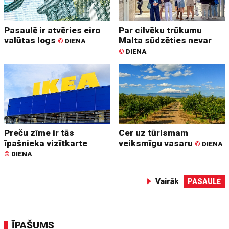
Pasaulē ir atvēries eiro
Par cilvēku trūkumu
valūtas logs
Malta sūdzēties nevar
©
DIENA
©
DIENA
Preču zīme ir tās
Cer uz tūrismam
īpašnieka vizītkarte
veiksmīgu vasaru
©
DIENA
©
DIENA
Vairāk
PASAULĒ
ĪPAŠUMS