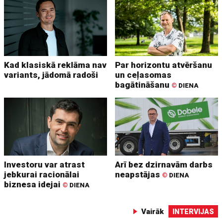
Kad klasiskā reklāma nav
Par horizontu atvēršanu
variants, jādomā radoši
un ceļasomas
bagātināšanu
©
DIENA
Investoru var atrast
Arī bez dzirnavām darbs
jebkurai racionālai
neapstājas
©
DIENA
biznesa idejai
©
DIENA
Vairāk
INTERVIJAS