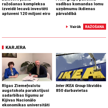
ražošanas kompleksa
vadības komandas lomu
izveidē Iecavā investēti
uzņēmumu ikdienas
aptuveni 120 miljoni eiro
pārvaldībā
Vairāk
RAŽOŠANA
KARJERA
Rīgas Ziemeļvalstu
Inter IKEA Group
likvidēs
augstskola parakstījusi
850 darbavietas
sadarbības līgumu ar
Kijivas Nacionālo
ekonomikas universitāti