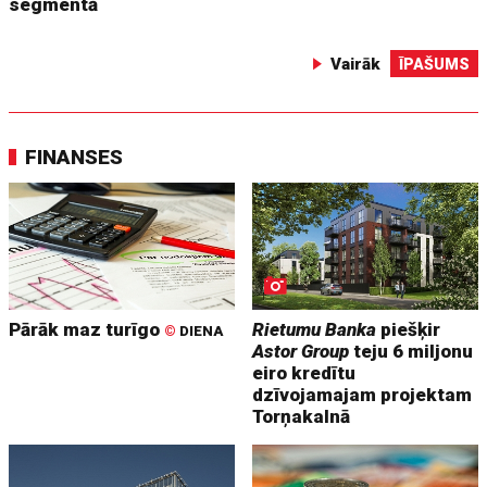
segmentā
Vairāk
ĪPAŠUMS
FINANSES
Pārāk maz turīgo
Rietumu Banka
piešķir
©
DIENA
Astor Group
teju 6 miljonu
eiro kredītu
dzīvojamajam projektam
Torņakalnā