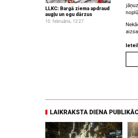
jāņuz
LLKC: Bargā ziema apdraud
noplū
augļu un ogu dārzus
10. februāris, 12:27
Nekād
aizs
Ietei
LAIKRAKSTA DIENA PUBLIKĀ