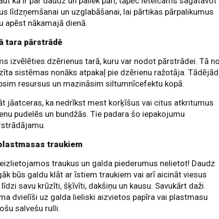
kaut kā ir par daudz un paliek pāri, tāpēc ieteicams sagatavot
us līdzņemšanai un uzglabāšanai, lai pārtikas pārpalikumus
u apēst nākamajā dienā.
ā tara pārstrādē
s izvēlēties dzērienus tarā, kuru var nodot pārstrādei. Tā n
īta sistēmas nonāks atpakaļ pie dzērienu ražotāja. Tādējād
bsim resursus un mazināsim siltumnīcefektu kopā.
āt jāatceras, ka nedrīkst mest korķīšus vai citus atkritumus
enu pudelēs un bundžās. Tie padara šo iepakojumu
rstrādājamu.
plastmasas traukiem
eizlietojamos traukus un galda piederumus nelietot! Daudz
gāk būs galdu klāt ar īstiem traukiem vai arī aicināt viesus
līdzi savu krūzīti, šķīvīti, dakšiņu un kausu. Savukārt daži
a dvielīši uz galda lieliski aizvietos papīra vai plastmasu
ošu salvešu rulli.