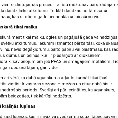
 vienreizlietojamās preces ir ar īsu mūžu, nav pārstrādājam
da daudz lieku atkritumu. Turklāt daudzas no tām satur
masu, kas simtiem gadu nesadalās un piesārņo vidi.
skurā tikai malku
kurā mest tikai malku, ogles un pagājušā gada vainadziņus
 svētku atkritumus. Iekuram izmantot bērza tāsi, koka skalus
 vilnu, nevis degšķidrumu, balto papīru vai plastmasu, kas ra
gus dūmus un pelnus, kuri ir piesārņoti ar dioksīniem,
uoralkilsavienojumiem jeb PFAS un smagajiem metāliem. Tie
gi gan dedzinātājam, gan videi.
 arī vērā, ka dabā ugunskurus atļauts kurināt tikai īpaši
otās vietās. Ir vasaras sezona – mežos un citur dabā šis ir
nedrošais periods. Svarīgi arī pārliecināties, ka ugunskurs,
bām beidzoties, tiek kārtīgi nodzēsts.
ī krāšņās lupīnas
d zied lupīnas, kas ir invazīva svešzemju suga, tāpēc savam