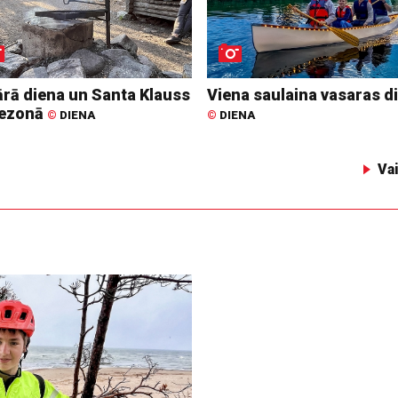
ārā diena un Santa Klauss
Viena saulaina vasaras d
ezonā
©
DIENA
©
DIENA
Va