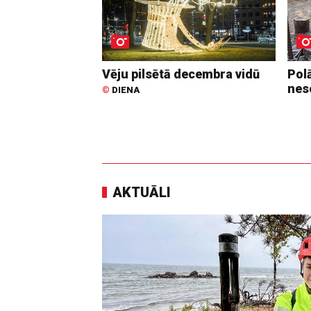
Vēju pilsētā decembra vidū
Pol
nes
©
DIENA
AKTUĀLI