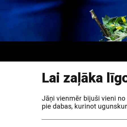
Lai zaļāka lī
Jāņi vienmēr bijuši vieni n
pie dabas, kurinot ugunskur