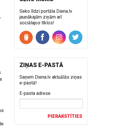
Seko līdzi portāla Diena.lv
,
jaunākajām ziņām arī
sociālajos tīklos!
ZIŅAS E-PASTĀ
s
Saņem Diena.lv aktuālās ziņas
a
e-pastā!
E-pasta adrese
os
PIERAKSTĪTIES
Ne