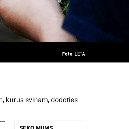
Foto
: LETA
m, kurus svinam, dodoties
SEKO MUMS