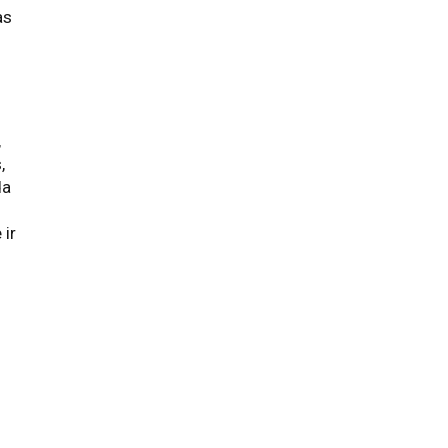
as
,
,
da
 ir