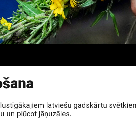
gošana
o lustīgākajiem latviešu gadskārtu svētkie
u un plūcot jāņuzāles.