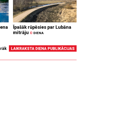
iena
Īpašāk rūpēsies par Lubāna
mitrāju
©
DIENA
irāk
LAIKRAKSTA DIENA PUBLIKĀCIJAS