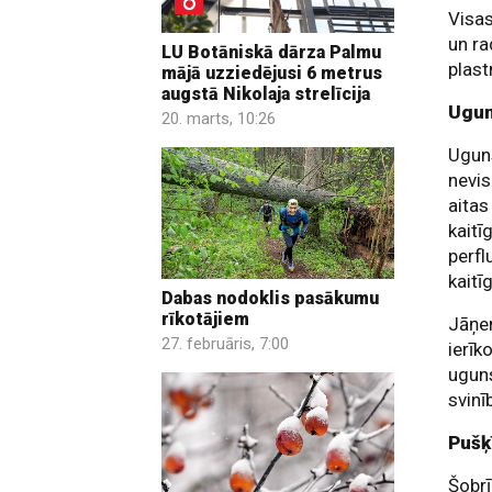
Visas
un ra
LU Botāniskā dārza Palmu
plast
mājā uzziedējusi 6 metrus
augstā Nikolaja strelīcija
Ugun
20. marts, 10:26
Uguns
nevis
aitas
kaitī
perfl
kaitī
Dabas nodoklis pasākumu
rīkotājiem
Jāņem
27. februāris, 7:00
ierīk
uguns
svinī
Pušķ
Šobrī