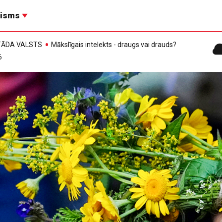
risms
, TĀDA VALSTS
Mākslīgais intelekts - draugs vai drauds?
6