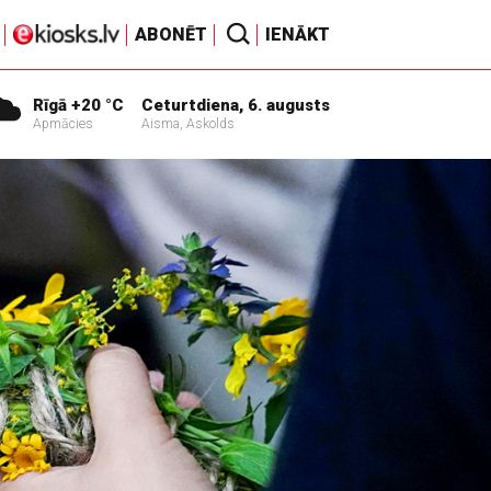
ABONĒT
IENĀKT
Rīgā +20 °C
Ceturtdiena, 6. augusts
Apmācies
Aisma, Askolds