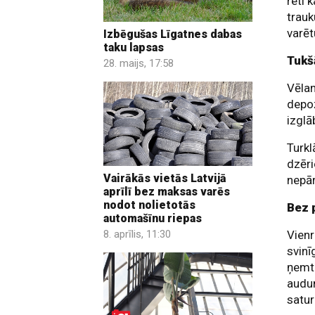
reti 
trauk
varēt
Izbēgušas Līgatnes dabas
taku lapsas
Tukš
28. maijs, 17:58
Vēlam
depoz
izglā
Turkl
dzēri
Vairākās vietās Latvijā
nepā
aprīlī bez maksas varēs
nodot nolietotās
Bez 
automašīnu riepas
8. aprīlis, 11:30
Vienr
svinī
ņemt 
audum
satur