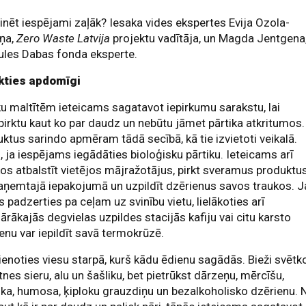
inēt iespējami zaļāk? Iesaka vides ekspertes Evija Ozola-
ņa,
Zero Waste Latvija
projektu vadītāja, un Magda Jentgena
ules Dabas fonda eksperte.
rkties apdomīgi
u maltītēm ieteicams sagatavot iepirkumu sarakstu, lai
irktu kaut ko par daudz un nebūtu jāmet pārtika atkritumos.
ktus sarindo apmēram tādā secībā, kā tie izvietoti veikalā.
i, ja iespējams iegādāties bioloģisku pārtiku. Ieteicams arī
os atbalstīt vietējos mājražotājus, pirkt sveramus produktu
aņemtajā iepakojumā un uzpildīt dzērienus savos traukos. J
s padzerties pa ceļam uz svinību vietu, lielākoties arī
ārākajās degvielas uzpildes stacijās kafiju vai citu karsto
enu var iepildīt savā termokrūzē.
ienoties viesu starpā, kurš kādu ēdienu sagādās. Bieži svētk
atnes sieru, alu un šašliku, bet pietrūkst dārzeņu, mērcīšu,
ika, humosa, ķiploku grauzdiņu un bezalkoholisko dzērienu. 