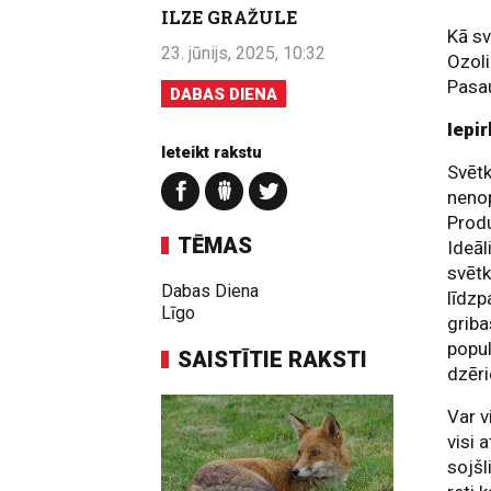
ILZE GRAŽULE
Kā sv
23. jūnijs, 2025, 10:32
Ozoli
Pasa
DABAS DIENA
Iepi
Ieteikt rakstu
Svētk
nenop
Produ
TĒMAS
Ideāl
svētk
Dabas Diena
līdzp
Līgo
griba
popul
SAISTĪTIE RAKSTI
dzēri
Var v
visi 
sojšl