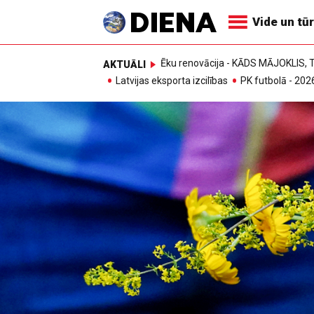
Vide un tū
Ēku renovācija - KĀDS MĀJOKLIS
AKTUĀLI
Latvijas eksporta izcilības
PK futbolā - 202