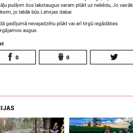
āļu pušķim šos lakstaugus varam plūkt uz nebēdu, Jo vairāk
ksim, jo labāk būs Latvijas dabai.
ā gadījumā nevajadzētu plūkt vai arī tirgū iegādāties
argājamos augus.
kt
0
0
CIJAS