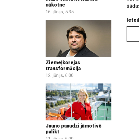
nākotne
šādas
16. jūnijs, 5:35
Ietei
Ziemeļkorejas
transformācija
12. jūnijs, 6:00
Jauno paaudzi jāmotivē
palikt
11. jūnijs, 6:00