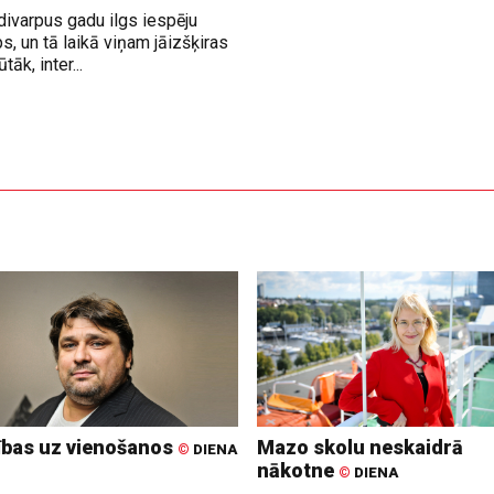
divarpus gadu ilgs iespēju
, un tā laikā viņam jāizšķiras
āk, inter...
ības uz vienošanos
Mazo skolu neskaidrā
©
DIENA
nākotne
©
DIENA