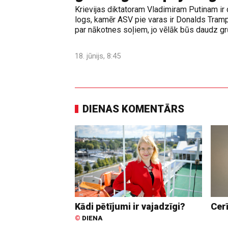
Krievijas diktatoram Vladimiram Putinam ir 
logs, kamēr ASV pie varas ir Donalds Tramps
par nākotnes soļiem, jo vēlāk būs daudz grūt
18. jūnijs, 8:45
DIENAS KOMENTĀRS
Kādi pētījumi ir vajadzīgi?
Cer
©
DIENA