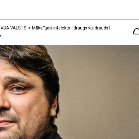
, TĀDA VALSTS
Mākslīgais intelekts - draugs vai drauds?
6