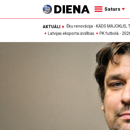
Saturs
Ēku renovācija - KĀDS MĀJOKLIS
AKTUĀLI
Latvijas eksporta izcilības
PK futbolā - 202