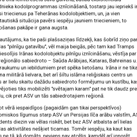
dnieka kodolprogrammas iznīcināšanā, tostarp jau iepriekš i
i triecienus pa Teherānas kodolobjektiem, un, ja vien
tautiskā situācija pavērs iespēju jauniem triecieniem, to
ošanas pakāpe ir gana augsta.
jautājums, ka tie paši plašsaziņas līdzekļi, kas šobrīd ziņo pa
las "pilnīgu gatavību", vēl maija beigās, pēc tam kad Tramps
piesolījis Irānas kodolobjektu pilnīgu iznīcināšanu, vēstīja par
eģionālo sabiedroto – Saūda Arābijas, Kataras, Bahreinas u.
raukumu un iebildumiem pret spēka lietošanu. Irāna ir ne tika
na militārā lielvara, bet arī šiītu islāma reliģiskais centrs un
s ar lielu skaitu dažādu sabiedroto formējumu un kustību, ka
ējoties tiks mobilizēti "svētajam karam" pat ne tik daudz pre
lu, cik pret ASV un tās sabiedrotajiem reģionā.
 vērā iespaidīgos (pagaidām gan tikai perspektīvos)
miskos līgumus starp ASV un Persijas līča arābu valstīm, 
dents diezin vai vēlas riskēt, bet bez ASV atbalsta arī lielas
las aktivitātes nešķiet ticamas. Tomēr iespēju, ka kaut kas
s ne tā, kā domāts, neviens nav atcēlis, kamdēļ arī ignorēt