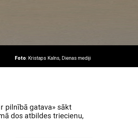
Foto
: Kristaps Kalns, Dienas mediji
r pilnībā gatava» sākt
ā dos atbildes triecienu,