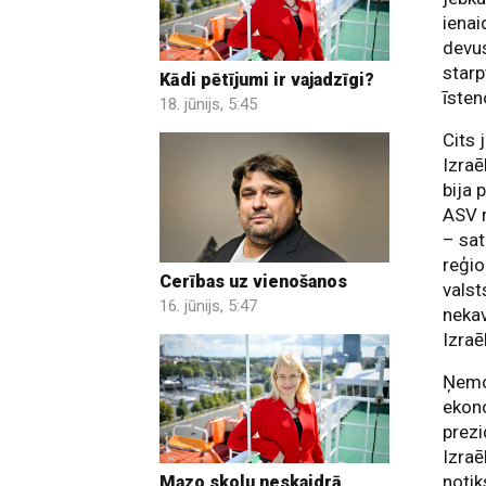
ienai
devus
starp
Kādi pētījumi ir vajadzīgi?
īsten
18. jūnijs, 5:45
Cits 
Izraē
bija 
ASV r
– sat
reģio
Cerības uz vienošanos
valst
16. jūnijs, 5:47
nekav
Izraē
Ņemot
ekono
prezi
Izraē
notik
Mazo skolu neskaidrā