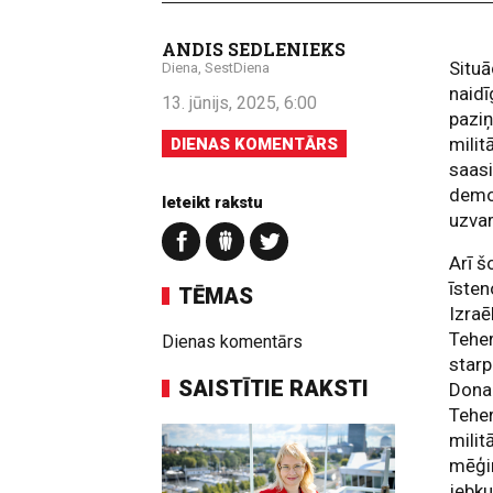
ANDIS SEDLENIEKS
Situā
Diena, SestDiena
naidī
13. jūnijs, 2025, 6:00
paziņ
milit
DIENAS KOMENTĀRS
saasi
demon
Ieteikt rakstu
uzvar
Arī šo
īsten
TĒMAS
Izraē
Teher
Dienas komentārs
star
SAISTĪTIE RAKSTI
Donal
Teher
milit
mēģin
jebku