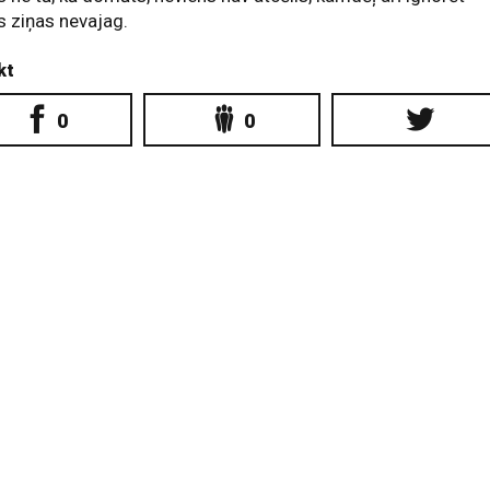
 ziņas nevajag.
kt
0
0