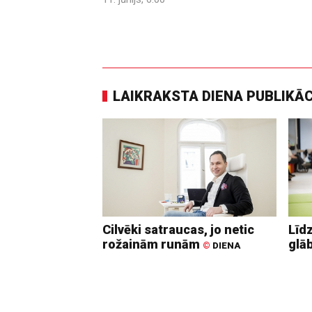
LAIKRAKSTA DIENA PUBLIKĀ
Cilvēki satraucas, jo netic
Līd
rožainām runām
glā
©
DIENA