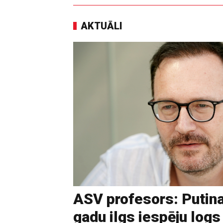
AKTUĀLI
ASV profesors: Putina
gadu ilgs iespēju logs