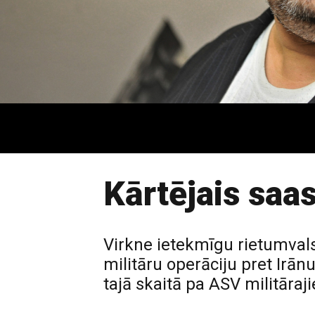
Kārtējais saa
Virkne ietekmīgu rietumvalst
militāru operāciju pret Irā
tajā skaitā pa ASV militāraj