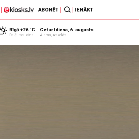
ABONĒT
IENĀKT
Rīgā +26 °C
Ceturtdiena, 6. augusts
Daļēji saulains
Aisma, Askolds