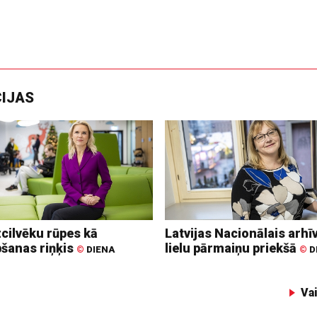
CIJAS
zcilvēku rūpes kā
Latvijas Nacionālais arhīv
bšanas riņķis
lielu pārmaiņu priekšā
©
DIENA
©
D
Va