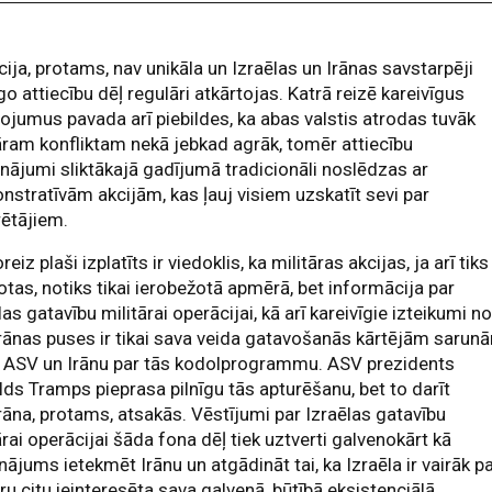
cija, protams, nav unikāla un Izraēlas un Irānas savstarpēji
go attiecību dēļ regulāri atkārtojas. Katrā reizē kareivīgus
ojumus pavada arī piebildes, ka abas valstis atrodas tuvāk
āram konfliktam nekā jebkad agrāk, tomēr attiecību
nājumi sliktākajā gadījumā tradicionāli noslēdzas ar
stratīvām akcijām, kas ļauj visiem uzskatīt sevi par
ētājiem.
reiz plaši izplatīts ir viedoklis, ka militāras akcijas, ja arī tiks
otas, notiks tikai ierobežotā apmērā, bet informācija par
las gatavību militārai operācijai, kā arī kareivīgie izteikumi n
ānas puses ir tikai sava veida gatavošanās kārtējām sarun
p ASV un Irānu par tās kodolprogrammu. ASV prezidents
ds Tramps pieprasa pilnīgu tās apturēšanu, bet to darīt
āna, protams, atsakās. Vēstījumi par Izraēlas gatavību
ārai operācijai šāda fona dēļ tiek uztverti galvenokārt kā
ājums ietekmēt Irānu un atgādināt tai, ka Izraēla ir vairāk p
ru citu ieinteresēta sava galvenā, būtībā eksistenciālā