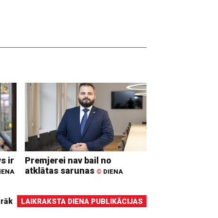
s ir
Premjerei nav bail no
atklātas sarunas
IENA
©
DIENA
irāk
LAIKRAKSTA DIENA PUBLIKĀCIJAS