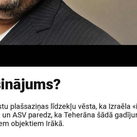
sinājums?
u plašsaziņas līdzekļu vēsta, ka Izraēla «i
nu un ASV paredz, ka Teherāna šādā gadījum
iem objektiem Irākā.