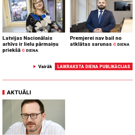
Latvijas Nacionālais
Premjerei nav bail no
arhīvs ir lielu pārmaiņu
atklātas sarunas
©
DIENA
priekšā
©
DIENA
Vairāk
LAIKRAKSTA DIENA PUBLIKĀCIJAS
AKTUĀLI