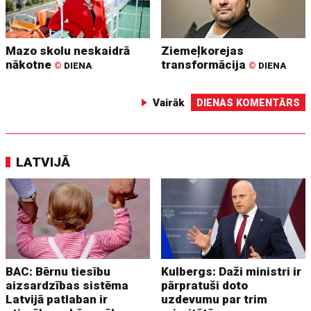
Mazo skolu neskaidrā
Ziemeļkorejas
nākotne
transformācija
©
DIENA
©
DIENA
Vairāk
DIENAS KOMENTĀRS
LATVIJĀ
BAC: Bērnu tiesību
Kulbergs: Daži ministri ir
aizsardzības sistēma
pārpratuši doto
Latvijā patlaban ir
uzdevumu par trim