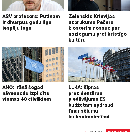
ASV profesors: Putinam
Zelenskis Krievijas
ir divarpus gadu ilgs
uzbrukumu Pečeru
iespēju logs
klosterim nosauc par
noziegumu pret kristīgo
kultūru
ANO: Irānā šogad
LLKA: Kipras
nāvessods izpildīts
prezidentūras
vismaz 40 cilvēkiem
piedāvājums ES
budžetam apdraud
finansējumu
lauksaimniecībai