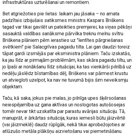
infrastruktūras uzturēšanai un remontiem.
Bet atgriežoties pie lietas: laikam jau jāsaka – no amata
padzītais izbijušais satiksmes ministrs Kaspars Briškens
tagad var tikai gavilēt un pateikties premjerei, ka viņas pēkšņi
sasauktā valdības sanāksme pārvilka treknu melnu svītru
Briškena plāniem pērn ierasties uz "lentītes pārgriešanas
svētkiem" pie Salacgrīvas pagaidu tilta. Lai gan daudzi toreiz
tāpat gardi izsmējās par eksministra plāniem. Taču izskatās,
ka jau līdz ar pirmajām problēmām, kas skāra pagaidu tiltu, un
jo īpaši ar nonākšanu līdz situācijai, ka tas vienkārši pilnībā uz
nedēļu jāslēdz bīstamības dēļ, Briškens var pārmest krustu
un atviegloti uzelpot, ka nav ne tuvumā bijis šim neveiksmju
objektam.
Taču, kā saka, jokus pie malas, jo pilnīga upes šķērsošanas
neiespējamība uz gana aktīvas un noslogotas autošosejas
tomēr nevar tikt uzskatīta par parastu avārijas situāciju. Tā,
manuprāt, ir ārkārtas situācija, kuras iemesli būtu jāizvērtē
(vai jāizmeklē) daudz rūpīgāk, nekā tikai aprobežojoties ar
atlūzušo metāla plākšņu aizvietošanu vai piemetināšanu.