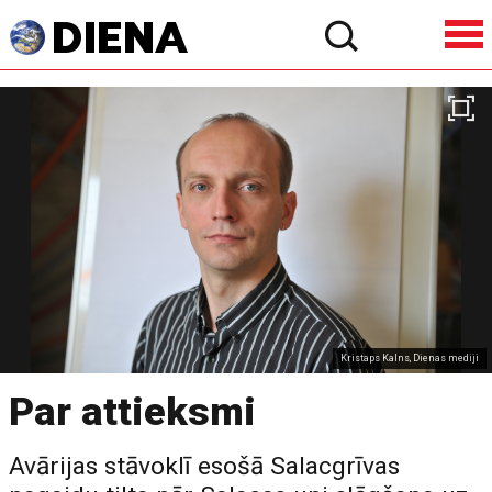
Kristaps Kalns, Dienas mediji
Par attieksmi
Avārijas stāvoklī esošā Salacgrīvas