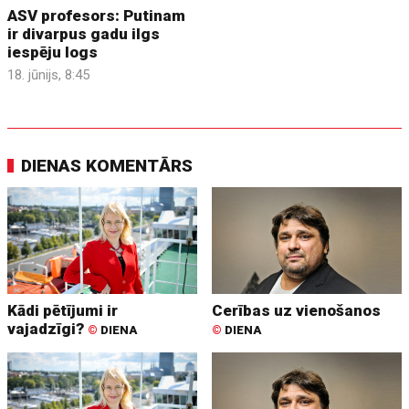
ASV profesors: Putinam
ir divarpus gadu ilgs
iespēju logs
18. jūnijs, 8:45
DIENAS KOMENTĀRS
Kādi pētījumi ir
Cerības uz vienošanos
vajadzīgi?
©
DIENA
©
DIENA