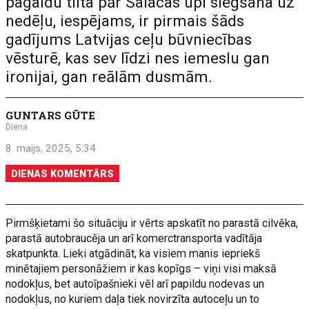
pagaidu tilta pār Salacas upi slēgšana uz
nedēļu, iespējams, ir pirmais šāds
gadījums Latvijas ceļu būvniecības
vēsturē, kas sev līdzi nes iemeslu gan
ironijai, gan reālām dusmām.
GUNTARS GŪTE
Diena
8. maijs, 2025, 5:34
DIENAS KOMENTĀRS
Pirmšķietami šo situāciju ir vērts apskatīt no parastā cilvēka,
parastā autobraucēja un arī komerctransporta vadītāja
skatpunkta. Lieki atgādināt, ka visiem manis iepriekš
minētajiem personāžiem ir kas kopīgs – viņi visi maksā
nodokļus, bet autoīpašnieki vēl arī papildu nodevas un
nodokļus, no kuriem daļa tiek novirzīta autoceļu un to