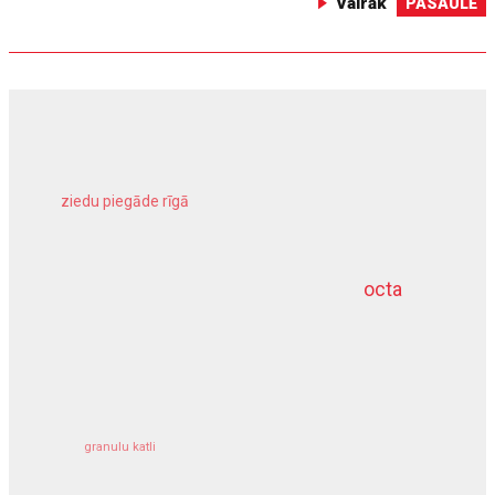
Vairāk
PASAULĒ
ziedu piegāde rīgā
meliorācijas darbi
octa
dziļurbums
kravu apdrošināšana
granulu katli
siltumsūknis