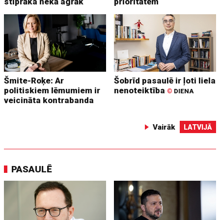
stiprāka nekā agrāk
prioritātēm
Šmite-Roķe: Ar
Šobrīd pasaulē ir ļoti liela
politiskiem lēmumiem ir
nenoteiktība
©
DIENA
veicināta kontrabanda
Vairāk
LATVIJĀ
PASAULĒ