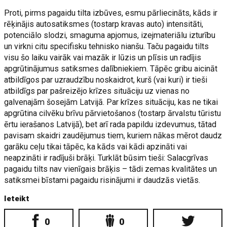
Proti, pirms pagaidu tilta izbūves, esmu pārliecināts, kāds ir
rēķinājis autosatiksmes (tostarp kravas auto) intensitāti,
potenciālo slodzi, smaguma apjomus, izejmateriālu izturību
un virkni citu specifisku tehnisko nianšu. Taču pagaidu tilts
visu šo laiku vairāk vai mazāk ir lūzis un plīsis un radījis
apgrūtinājumus satiksmes dalībniekiem. Tāpēc gribu aicināt
atbildīgos par uzraudzību noskaidrot, kurš (vai kuri) ir tieši
atbildīgs par pašreizējo krīzes situāciju uz vienas no
galvenajām šosejām Latvijā. Par krīzes situāciju, kas ne tikai
apgrūtina cilvēku brīvu pārvietošanos (tostarp ārvalstu tūristu
ērtu ierašanos Latvijā), bet arī rada papildu izdevumus, tātad
pavisam skaidri zaudējumus tiem, kuriem nākas mērot daudz
garāku ceļu tikai tāpēc, ka kāds vai kādi apzināti vai
neapzināti ir radījuši brāķi. Turklāt būsim tieši: Salacgrīvas
pagaidu tilts nav vienīgais brāķis – tādi zemas kvalitātes un
satiksmei bīstami pagaidu risinājumi ir daudzās vietās.
Ieteikt
0
0