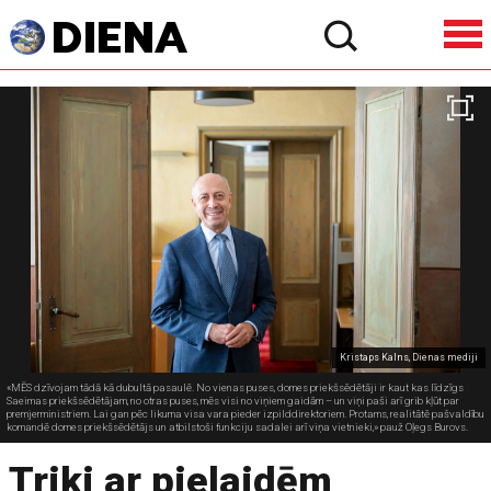
Kristaps Kalns, Dienas mediji
«MĒS dzīvojam tādā kā dubultā pasaulē. No vienas puses, domes priekšsēdētāji ir kaut kas līdzīgs
Saeimas priekšsēdētājam, no otras puses, mēs visi no viņiem gaidām – un viņi paši arī grib kļūt par
premjerministriem. Lai gan pēc likuma visa vara pieder izpilddirektoriem. Protams, realitātē pašvaldību
komandē domes priekšsēdētājs un atbilstoši funkciju sadalei arī viņa vietnieki,» pauž Oļegs Burovs.
Triki ar pielaidēm