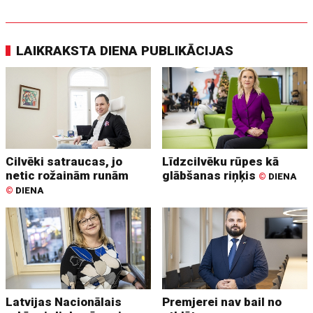
LAIKRAKSTA DIENA PUBLIKĀCIJAS
Cilvēki satraucas, jo
Līdzcilvēku rūpes kā
netic rožainām runām
glābšanas riņķis
©
DIENA
©
DIENA
Latvijas Nacionālais
Premjerei nav bail no