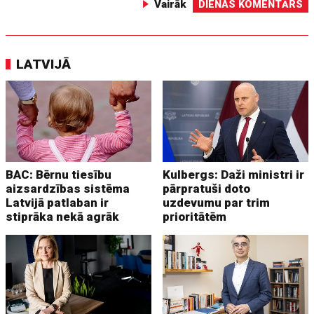
Vairāk
DIENAS KOMENTĀRS
LATVIJĀ
BAC: Bērnu tiesību
Kulbergs: Daži ministri ir
aizsardzības sistēma
pārpratuši doto
Latvijā patlaban ir
uzdevumu par trim
stiprāka nekā agrāk
prioritātēm