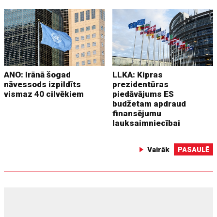
ANO: Irānā šogad
LLKA: Kipras
nāvessods izpildīts
prezidentūras
vismaz 40 cilvēkiem
piedāvājums ES
budžetam apdraud
finansējumu
lauksaimniecībai
Vairāk
PASAULĒ