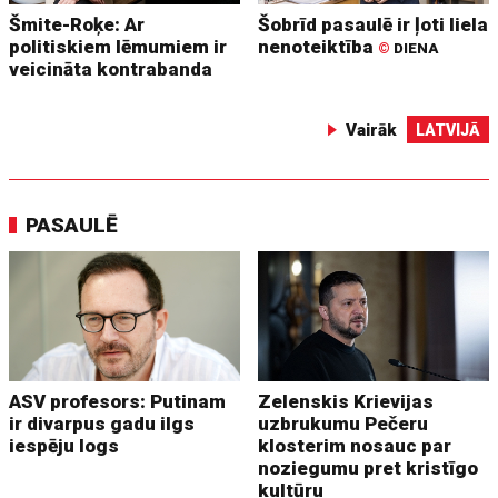
Šmite-Roķe: Ar
Šobrīd pasaulē ir ļoti liela
politiskiem lēmumiem ir
nenoteiktība
©
DIENA
veicināta kontrabanda
Vairāk
LATVIJĀ
PASAULĒ
ASV profesors: Putinam
Zelenskis Krievijas
ir divarpus gadu ilgs
uzbrukumu Pečeru
iespēju logs
klosterim nosauc par
noziegumu pret kristīgo
kultūru