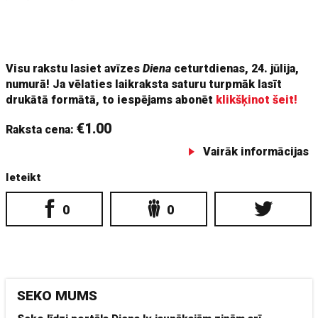
viņš triju vietnieku nepieciešamību skaidroja ar to, ka
pašvaldībā pēc administratīvi teritoriālās reformas ietilpst
ļoti liela
Visu rakstu lasiet avīzes
Diena
ceturtdienas, 24. jūlija,
numurā! Ja vēlaties laikraksta saturu turpmāk lasīt
drukātā formātā, to iespējams abonēt
klikšķinot šeit!
€1.00
Raksta cena:
Vairāk informācijas
Ieteikt
0
0
SEKO MUMS