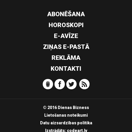
ABONĒŠANA
HOROSKOPI
E-AVĪZE
ZIŅAS E-PASTĀ
REKLĀMA
KONTAKTI
© 2016 Dienas Bizness
Lietošanas noteikumi
Datu aizsardzības politika
Izstrādāts:
codeart.lv