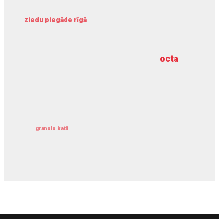
ziedu piegāde rīgā
meliorācijas darbi
octa
dziļurbums
kravu apdrošināšana
granulu katli
siltumsūknis