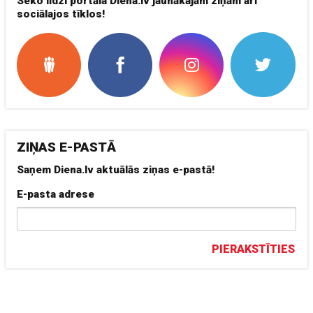
Seko līdzi portāla Diena.lv jaunākajām ziņām arī
sociālajos tīklos!
ZIŅAS E-PASTĀ
Saņem Diena.lv aktuālās ziņas e-pastā!
E-pasta adrese
PIERAKSTĪTIES