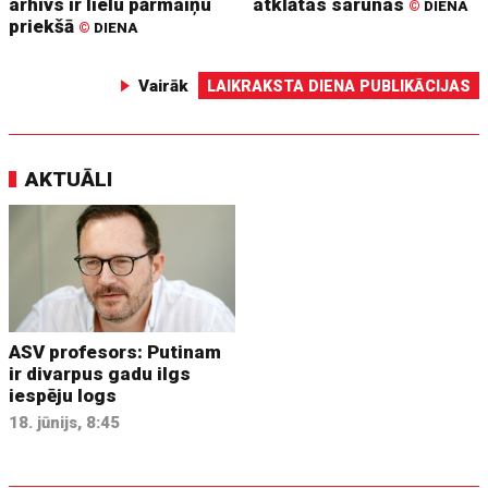
arhīvs ir lielu pārmaiņu
atklātas sarunas
©
DIENA
priekšā
©
DIENA
Vairāk
LAIKRAKSTA DIENA PUBLIKĀCIJAS
AKTUĀLI
ASV profesors: Putinam
ir divarpus gadu ilgs
iespēju logs
18. jūnijs, 8:45