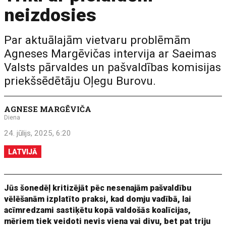
neizdosies
Par aktuālajām vietvaru problēmām
Agneses Margēvičas intervija ar Saeimas
Valsts pārvaldes un pašvaldības komisijas
priekšsēdētāju Oļegu Burovu.
AGNESE MARGĒVIČA
Diena
24. jūlijs, 2025, 6:20
LATVIJĀ
Jūs šonedēļ kritizējāt pēc nesenajām pašvaldību
vēlēšanām izplatīto praksi, kad domju vadībā, lai
acīmredzami sastiķētu kopā valdošās koalīcijas,
mēriem tiek veidoti nevis viena vai divu, bet pat triju