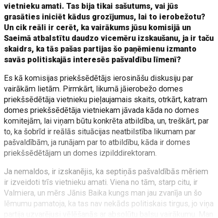
vietnieku amati. Tas bija tikai sašutums, vai jūs
grasāties iniciēt kādus grozījumus, lai to ierobežotu?
Un cik reāli ir cerēt, ka vairākums jūsu komisijā un
Saeimā atbalstītu daudzo vicemēru izskaušanu, ja ir taču
skaidrs, ka tās pašas partijas šo paņēmienu izmanto
savās politiskajās interesēs pašvaldību līmenī?
Es kā komisijas priekšsēdētājs ierosināšu diskusiju par
vairākām lietām. Pirmkārt, likumā jāierobežo domes
priekšsēdētāja vietnieku pieļaujamais skaits, otrkārt, katram
domes priekšsēdētāja vietniekam jāvada kāda no domes
komitejām, lai viņam būtu konkrēta atbildība, un, treškārt, par
to, ka šobrīd ir reālās situācijas neatbilstība likumam par
pašvaldībām, ja runājam par to atbildību, kāda ir domes
priekšsēdētājam un domes izpilddirektoram.
Ja nemaldos, ir izskanējis, ka septiņās pašvaldībās mēriem
ir izveidoti trīs vietnieku amati. Viena no tām, starp citu, ir
Valmiera, un mērs Jānis Baika kungs man jau zvanīja un šo
lēmumu pamatoja, ka tas nav nekāds politiskais tirgus, jo viņa
partija uzvarējusi vēlēšanās ar absolūtu balsu vairākumu. Man