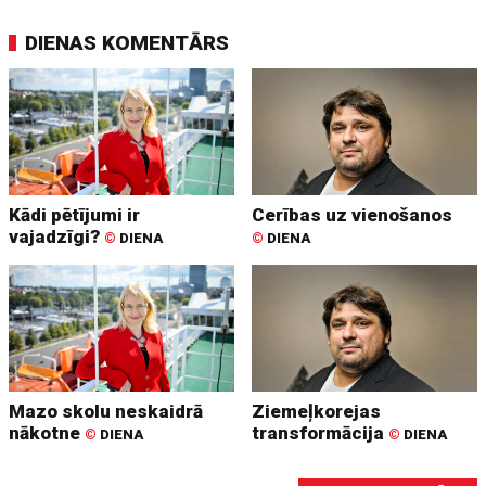
DIENAS KOMENTĀRS
Kādi pētījumi ir
Cerības uz vienošanos
vajadzīgi?
©
DIENA
©
DIENA
Mazo skolu neskaidrā
Ziemeļkorejas
nākotne
transformācija
©
DIENA
©
DIENA