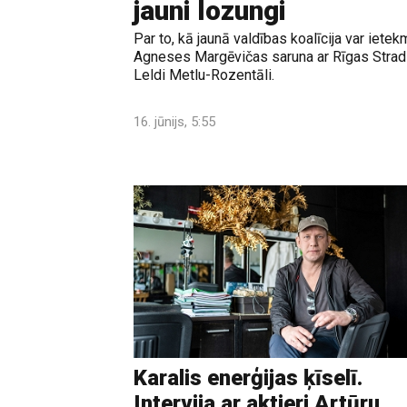
jauni lozungi
Par to, kā jaunā valdības koalīcija var ietek
Agneses Margēvičas saruna ar Rīgas Stradi
Leldi Metlu-Rozentāli.
16. jūnijs, 5:55
Karalis enerģijas ķīselī.
Intervija ar aktieri Artūru