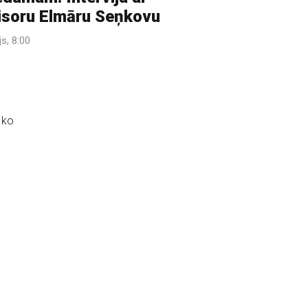
isoru Elmāru Seņkovu
ijs, 8:00
 ko