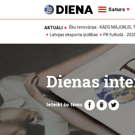
Saturs
Ēku renovācija - KĀDS MĀJOKLIS
AKTUĀLI
Latvijas eksporta izcilības
PK futbolā - 202
Dienas inte
Ieteikt šo tēmu