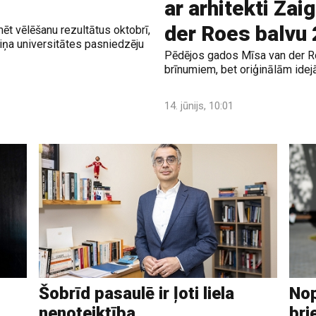
ar arhitekti Zai
der Roes balvu
mēt vēlēšanu rezultātus oktobrī,
ņa universitātes pasniedzēju
Pēdējos gados Mīsa van der Ro
brīnumiem, bet oriģinālām idej
14. jūnijs, 10:01
Šobrīd pasaulē ir ļoti liela
Nop
nenoteiktība
bri