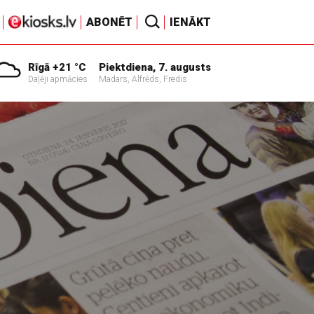
ABONĒT
IENĀKT
Rīgā +21 °C
Piektdiena, 7. augusts
Daļēji apmācies
Madars, Alfrēds, Fredis