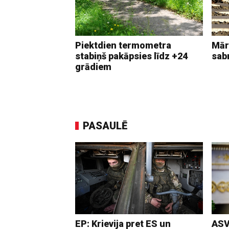
Piektdien termometra
Mār
stabiņš pakāpsies līdz +24
sab
grādiem
PASAULĒ
EP: Krievija pret ES un
ASV