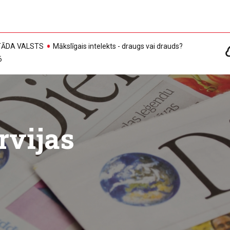
, TĀDA VALSTS
Mākslīgais intelekts - draugs vai drauds?
6
rvijas