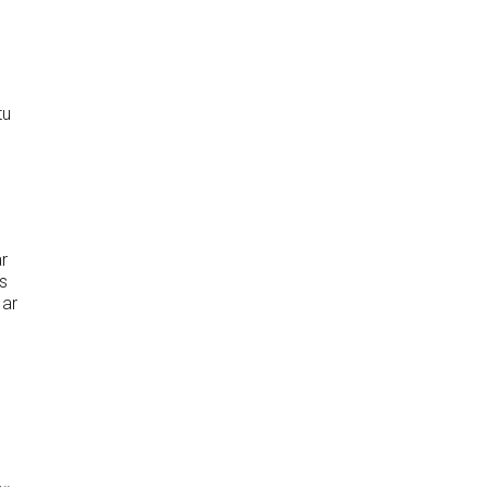
tu
r
s
 ar
o