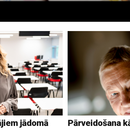
ājiem jādomā
Pārveidošana k