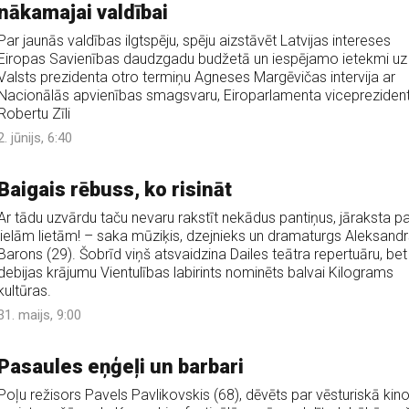
nākamajai valdībai
Par jaunās valdības ilgtspēju, spēju aizstāvēt Latvijas intereses
Eiropas Savienības daudzgadu budžetā un iespējamo ietekmi uz
Valsts prezidenta otro termiņu Agneses Margēvičas intervija ar
Nacionālās apvienības smagsvaru, Eiroparlamenta vicepreziden
Robertu Zīli
2. jūnijs, 6:40
Baigais rēbuss, ko risināt
Ar tādu uzvārdu taču nevaru rakstīt nekādus pantiņus, jāraksta pa
lielām lietām! – saka mūziķis, dzejnieks un dramaturgs Aleksandr
Barons (29). Šobrīd viņš atsvaidzina Dailes teātra repertuāru, bet
debijas krājumu Vientulības labirints nominēts balvai Kilograms
kultūras.
31. maijs, 9:00
Pasaules eņģeļi un barbari
Poļu režisors Pavels Pavlikovskis (68), dēvēts par vēsturiskā kin