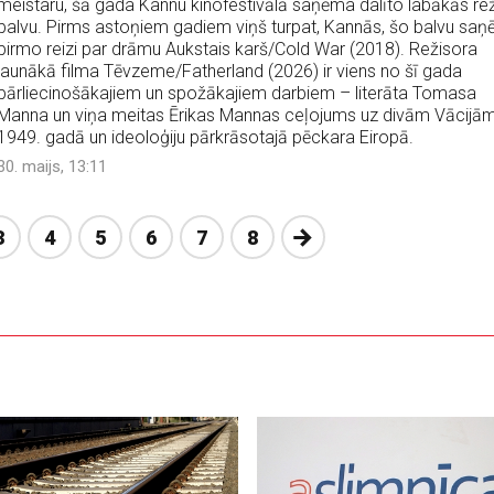
meistaru, šā gada Kannu kinofestivālā saņēma dalīto labākās rež
balvu. Pirms astoņiem gadiem viņš turpat, Kannās, šo balvu sa
pirmo reizi par drāmu Aukstais karš/Cold War (2018). Režisora
jaunākā filma Tēvzeme/Fatherland (2026) ir viens no šī gada
pārliecinošākajiem un spožākajiem darbiem – literāta Tomasa
Manna un viņa meitas Ērikas Mannas ceļojums uz divām Vācijā
1949. gadā un ideoloģiju pārkrāsotajā pēckara Eiropā.
30. maijs, 13:11
Nākošā
3
4
5
6
7
8