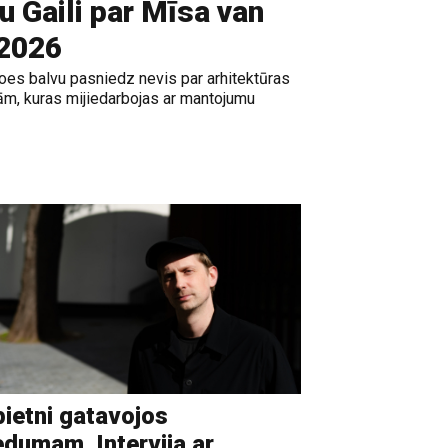
gu Gaili par Mīsa van
 2026
es balvu pasniedz nevis par arhitektūras
ām, kuras mijiedarbojas ar mantojumu
ietni gatavojos
edumam. Intervija ar