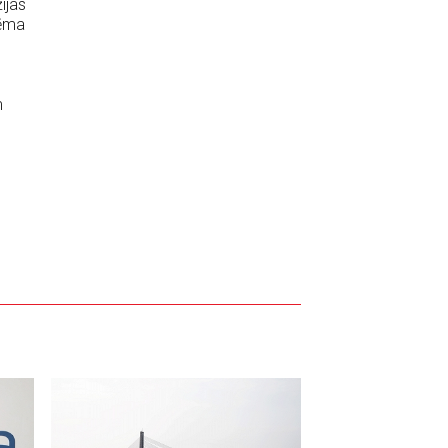
ijas
ņēma
m