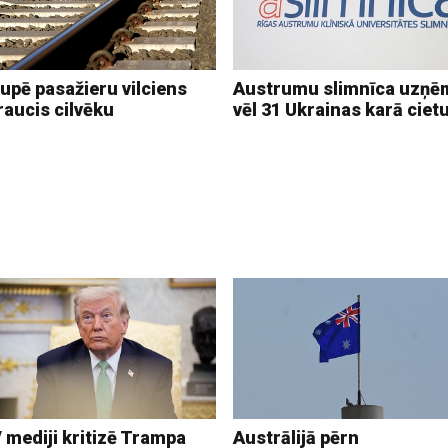
upē pasažieru vilciens
Austrumu slimnīca uzņē
raucis cilvēku
vēl 31 Ukrainas karā ciet
 mediji kritizē Trampa
Austrālijā pērn