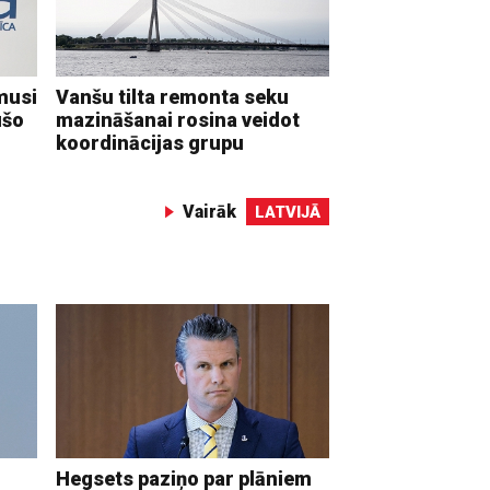
musi
Vanšu tilta remonta seku
ušo
mazināšanai rosina veidot
koordinācijas grupu
Vairāk
LATVIJĀ
Hegsets paziņo par plāniem