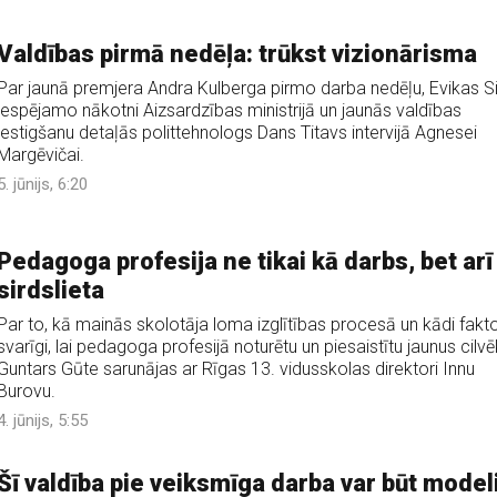
Valdības pirmā nedēļa: trūkst vizionārisma
Par jaunā premjera Andra Kulberga pirmo darba nedēļu, Evikas Si
iespējamo nākotni Aizsardzības ministrijā un jaunās valdības
iestigšanu detaļās polittehnologs Dans Titavs intervijā Agnesei
Margēvičai.
5. jūnijs, 6:20
Pedagoga profesija ne tikai kā darbs, bet arī
sirdslieta
Par to, kā mainās skolotāja loma izglītības procesā un kādi faktor
svarīgi, lai pedagoga profesijā noturētu un piesaistītu jaunus cilvē
Guntars Gūte sarunājas ar Rīgas 13. vidusskolas direktori Innu
Burovu.
4. jūnijs, 5:55
Šī valdība pie veiksmīga darba var būt model