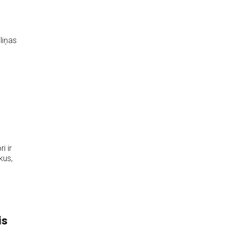
liņas
i ir
kus,
is