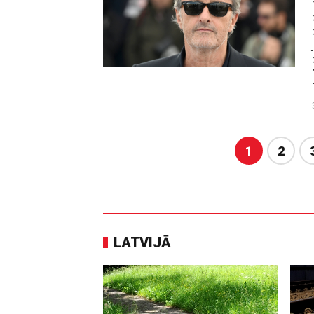
1
2
LATVIJĀ