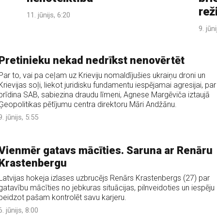
rež
11. jūnijs, 6:20
9. jūn
Pretinieku nekad nedrīkst nenovērtēt
Par to, vai pa ceļam uz Krieviju nomaldījušies ukraiņu droni un
Krievijas soļi, liekot juridisku fundamentu iespējamai agresijai, par
brīdina SAB, sabiezina draudu līmeni, Agnese Margēviča iztaujā
Ģeopolitikas pētījumu centra direktoru Māri Andžānu.
9. jūnijs, 5:55
Vienmēr gatavs mācīties. Saruna ar Renāru
Krastenbergu
Latvijas hokeja izlases uzbrucējs Renārs Krastenbergs (27) par
gatavību mācīties no jebkuras situācijas, pilnveidoties un iespēju
beidzot pašam kontrolēt savu karjeru.
6. jūnijs, 8:00