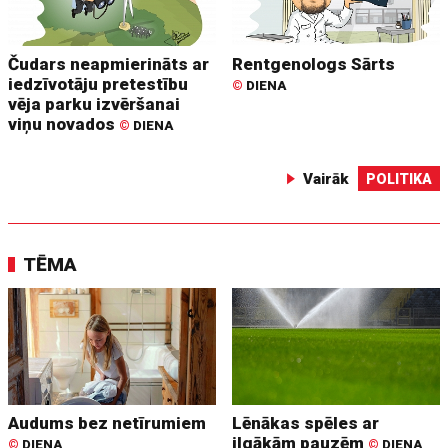
Čudars neapmierināts ar
Rentgenologs Sārts
iedzīvotāju pretestību
©
DIENA
vēja parku izvēršanai
viņu novados
©
DIENA
Vairāk
POLITIKA
TĒMA
Audums bez netīrumiem
Lēnākas spēles ar
ilgākām pauzēm
©
DIENA
©
DIENA