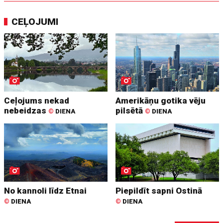
CEĻOJUMI
Ceļojums nekad
Amerikāņu gotika vēju
nebeidzas
pilsētā
©
DIENA
©
DIENA
No kannoli līdz Etnai
Piepildīt sapni Ostinā
©
DIENA
©
DIENA