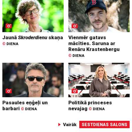
Jaunā
Skroderdienu
skaņa
Vienmēr gatavs
mācīties. Saruna ar
©
DIENA
Renāru Krastenbergu
©
DIENA
Pasaules eņģeļi un
Politikā princeses
barbari
nevajag
©
DIENA
©
DIENA
Vairāk
SESTDIENAS SALONS