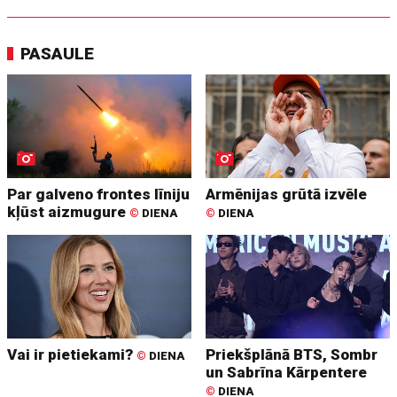
PASAULE
Par galveno frontes līniju
Armēnijas grūtā izvēle
kļūst aizmugure
©
DIENA
©
DIENA
Vai ir pietiekami?
Priekšplānā BTS, Sombr
©
DIENA
un Sabrīna Kārpentere
©
DIENA