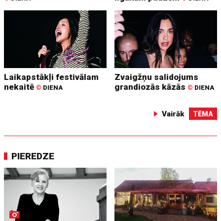
Laikapstākļi festivālam
Zvaigžņu salidojums
nekaitē
grandiozās kāzās
©
DIENA
©
DIENA
Vairāk
TĒMA
PIEREDZE