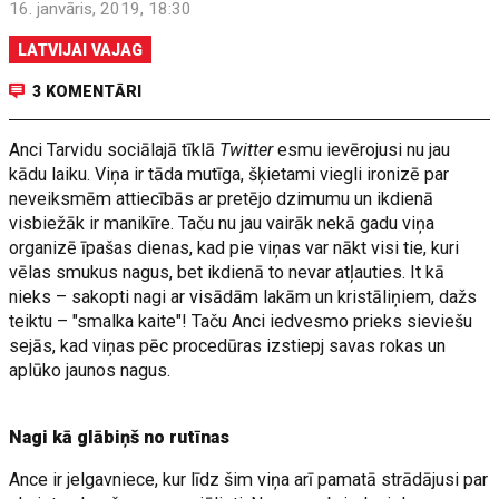
16. janvāris, 2019, 18:30
LATVIJAI VAJAG
3 KOMENTĀRI
Anci Tarvidu sociālajā tīklā
Twitter
esmu ievērojusi nu jau
kādu laiku. Viņa ir tāda mutīga, šķietami viegli ironizē par
neveiksmēm attiecībās ar pretējo dzimumu un ikdienā
visbiežāk ir manikīre. Taču nu jau vairāk nekā gadu viņa
organizē īpašas dienas, kad pie viņas var nākt visi tie, kuri
vēlas smukus nagus, bet ikdienā to nevar atļauties. It kā
nieks – sakopti nagi ar visādām lakām un kristāliņiem, dažs
teiktu – "smalka kaite"! Taču Anci iedvesmo prieks sieviešu
sejās, kad viņas pēc procedūras izstiepj savas rokas un
aplūko jaunos nagus.
Nagi kā glābiņš no rutīnas
Ance ir jelgavniece, kur līdz šim viņa arī pamatā strādājusi par