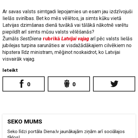
Ar savas valsts simtgadi lepojamies un esam jau izdzīvojuši
lielās svinības. Bet ko mēs vēlētos, ja simts kūku vietā
Latvijas dzimšanas dienā tuvākā vai tālākā nākotnē varētu
piepildīt arī simts mūsu valsts vēlēšanās?
Žurnāls
SestDiena
rubrikā
Latvijai vajag
arī pēc valsts lielās
jubilejas turpina sarunāties ar visdažādākajiem cilvēkiem no
hipstera līdz ministram, mēģinot noskaidrot, ko Latvijai
visvairāk vajag.
Ieteikt
0
0
SEKO MUMS
Seko līdzi portāla Diena.lv jaunākajām ziņām arī sociālajos
tīklos!