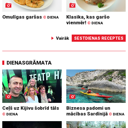
Omulīgas garšas
Klasika, kas garšo
©
DIENA
vienmēr!
©
DIENA
Vairāk
SESTDIENAS RECEPTES
DIENASGRĀMATA
Ceļš uz Kijivu šobrīd tāls
Biznesa padomi un
mācības Sardīnijā
©
DIENA
©
DIENA