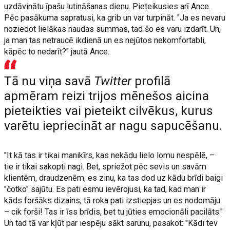
uzdāvinātu īpašu lutināšanas dienu. Pieteikusies arī Ance.
Pēc pasākuma sapratusi, ka grib un var turpināt. "Ja es nevaru
noziedot lielākas naudas summas, tad šo es varu izdarīt. Un,
ja man tas netraucē ikdienā un es nejūtos nekomfortabli,
kāpēc to nedarīt?" jautā Ance.
Tā nu viņa savā
Twitter
profilā
apmēram reizi trijos mēnešos aicina
pieteikties vai pieteikt cilvēkus, kurus
varētu iepriecināt ar nagu sapucēšanu.
"It kā tas ir tikai manikīrs, kas nekādu lielo lomu nespēlē, –
tie ir tikai sakopti nagi. Bet, spriežot pēc sevis un savām
klientēm, draudzenēm, es zinu, ka tas dod uz kādu brīdi baigi
"čotko" sajūtu. Es pati esmu ievērojusi, ka tad, kad man ir
kāds foršāks dizains, tā roka pati izstiepjas un es nodomāju
– cik forši! Tas ir īss brīdis, bet tu jūties emocionāli pacilāts."
Un tad tā var kļūt par iespēju sākt sarunu, pasakot: "Kādi tev