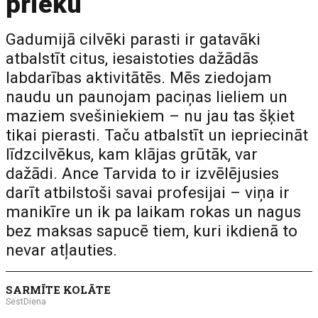
prieku
Gadumijā cilvēki parasti ir gatavāki
atbalstīt citus, iesaistoties dažādās
labdarības aktivitātēs. Mēs ziedojam
naudu un paunojam paciņas lieliem un
maziem svešiniekiem – nu jau tas šķiet
tikai pierasti. Taču atbalstīt un iepriecināt
līdzcilvēkus, kam klājas grūtāk, var
dažādi. Ance Tarvida to ir izvēlējusies
darīt atbilstoši savai profesijai – viņa ir
manikīre un ik pa laikam rokas un nagus
bez maksas sapucē tiem, kuri ikdienā to
nevar atļauties.
SARMĪTE KOLĀTE
SestDiena