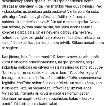
skaistumkopšanas speciālisti. Nu gan nobriedusi doma
strādāt ar klientiem Rīgā. Par manikīri viņa kļuva nejauši. Pēc
vidusskolas aizbraukusi gadu padzīvot Vankūverā Kanādā,
pēc atgriešanās Latvijā sākusi strādāt reklāmas un
sabiedrisko attiecību nozarē. "Un tad man tas apnika. Nevis
pati nozare, jo man patīk rakstīt, bet laika ierobežojums –
konkrēts darbalaiks. Un es nevienā darbavietā nevarēju
noturēties ilgāk par gadu," viņa atceras. Tā nākusi atklāsme,
ka ir jādara kaut kas, kur var justies brīvāk. Sākusi nodarboties
ar nagiem.
Kas jādara, lai kļūtu par manikīri? Ance uzsver, ka atbilstoši
kursi ir obligāts priekšnoteikums, lai gan, protams, nagu
industrijā darbojas arī cilvēki, kas zināšanas gūst no
YouTube
.
"Un tad pie manis atnāk klientes ar tiem "
YouTube
nagiem"...
Ieraugot to, kas ir izdarīts, arī ir atbilde, kāpēc nepieciešama
izglītība.
YouTube
neiemāca dezinfekciju un sterilizāciju, kas
ir obligāta lieta, lai nepārnestu infekcijas," uzsver Ance.
Viņasprāt, internetā arī grūti iemācīties komunicēt ar
klientiem un apgūt dažādas specifiskas lietas – korekti
apstrādāt kutikulu un skaisti lakot.