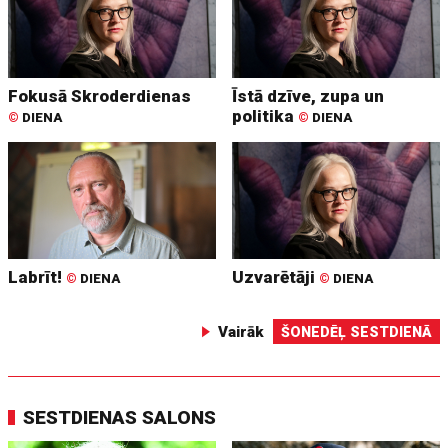
Fokusā Skroderdienas
Īstā dzīve, zupa un
politika
©
DIENA
©
DIENA
Labrīt!
Uzvarētāji
©
DIENA
©
DIENA
Vairāk
ŠONEDĒĻ SESTDIENĀ
SESTDIENAS SALONS