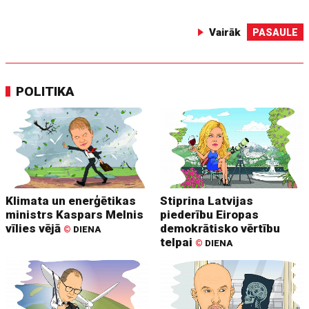
Vairāk
PASAULE
POLITIKA
Klimata un enerģētikas
Stiprina Latvijas
ministrs Kaspars Melnis
piederību Eiropas
vīlies vējā
demokrātisko vērtību
©
DIENA
telpai
©
DIENA