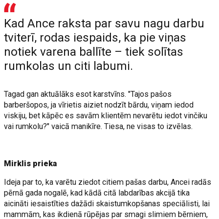
Kad Ance raksta par savu nagu darbu
tviterī, rodas iespaids, ka pie viņas
notiek varena ballīte – tiek solītas
rumkolas un citi labumi.
Tagad gan aktuālāks esot karstvīns. "Tajos pašos
barberšopos, ja vīrietis aiziet nodzīt bārdu, viņam iedod
viskiju, bet kāpēc es savām klientēm nevarētu iedot vinčiku
vai rumkolu?" vaicā manikīre. Tiesa, ne visas to izvēlas.
Mirklis prieka
Ideja par to, ka varētu ziedot citiem pašas darbu, Ancei radās
pērnā gada nogalē, kad kādā citā labdarības akcijā tika
aicināti iesaistīties dažādi skaistumkopšanas speciālisti, lai
mammām, kas ikdienā rūpējas par smagi slimiem bērniem,