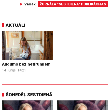
Vairāk
ŽURNĀLA "SESTDIENA" PUBLIKĀCIJAS
AKTUĀLI
Audums bez netīrumiem
14. jūnijs, 14:21
ŠONEDĒĻ SESTDIENĀ