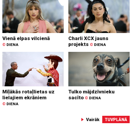
Vienā elpas vilcienā
Charli XCX jauns
projekts
©
DIENA
©
DIENA
Mīļākās rotaļlietas uz
Tulko mājdzīvnieku
lielajiem ekrāniem
sacīto
©
DIENA
©
DIENA
Vairāk
TUVPLĀNĀ