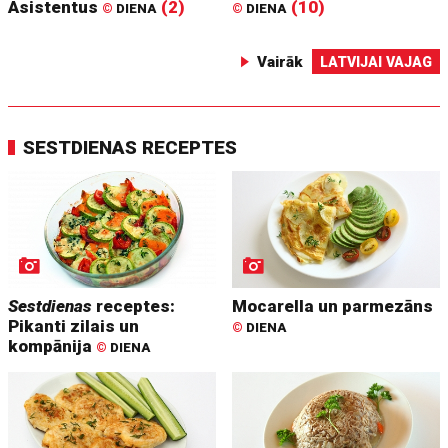
Asistentus
(2)
(10)
©
DIENA
©
DIENA
Vairāk
LATVIJAI VAJAG
SESTDIENAS RECEPTES
Sestdienas
receptes:
Mocarella un parmezāns
Pikanti zilais un
©
DIENA
kompānija
©
DIENA