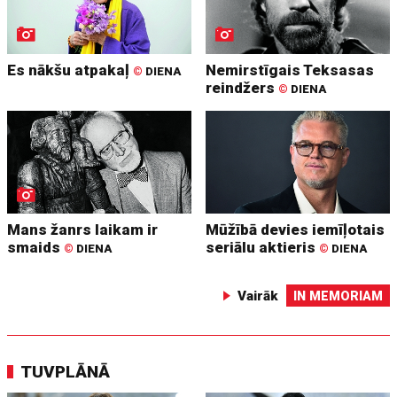
Es nākšu atpakaļ
Nemirstīgais Teksasas
©
DIENA
reindžers
©
DIENA
Mans žanrs laikam ir
Mūžībā devies iemīļotais
smaids
seriālu aktieris
©
DIENA
©
DIENA
Vairāk
IN MEMORIAM
TUVPLĀNĀ