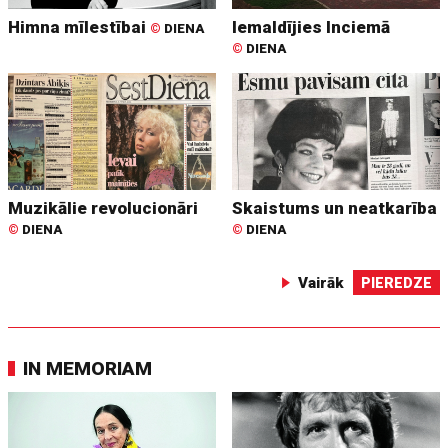
Himna mīlestībai
Iemaldījies Inciemā
©
DIENA
©
DIENA
Muzikālie revolucionāri
Skaistums un neatkarība
©
DIENA
©
DIENA
Vairāk
PIEREDZE
IN MEMORIAM