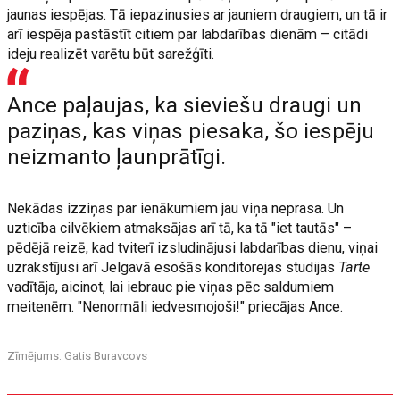
jaunas iespējas. Tā iepazinusies ar jauniem draugiem, un tā ir
arī iespēja pastāstīt citiem par labdarības dienām – citādi
ideju realizēt varētu būt sarežģīti.
Ance paļaujas, ka sieviešu draugi un
paziņas, kas viņas piesaka, šo iespēju
neizmanto ļaunprātīgi.
Nekādas izziņas par ienākumiem jau viņa neprasa. Un
uzticība cilvēkiem atmaksājas arī tā, ka tā "iet tautās" –
pēdējā reizē, kad tviterī izsludinājusi labdarības dienu, viņai
uzrakstījusi arī Jelgavā esošās konditorejas studijas
Tarte
vadītāja, aicinot, lai iebrauc pie viņas pēc saldumiem
meitenēm. "Nenormāli iedvesmojoši!" priecājas Ance.
Zīmējums: Gatis Buravcovs