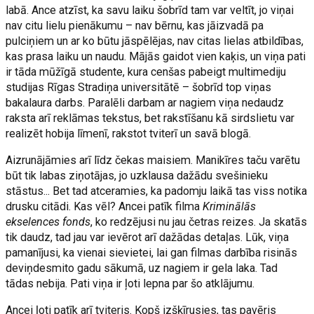
labā. Ance atzīst, ka savu laiku šobrīd tam var veltīt, jo viņai
nav citu lielu pienākumu – nav bērnu, kas jāizvadā pa
pulciņiem un ar ko būtu jāspēlējas, nav citas lielas atbildības,
kas prasa laiku un naudu. Mājās gaidot vien kaķis, un viņa pati
ir tāda mūžīgā studente, kura cenšas pabeigt multimediju
studijas Rīgas Stradiņa universitātē – šobrīd top viņas
bakalaura darbs. Paralēli darbam ar nagiem viņa nedaudz
raksta arī reklāmas tekstus, bet rakstīšanu kā sirdslietu var
realizēt hobija līmenī, rakstot tviterī un savā blogā.
Aizrunājāmies arī līdz čekas maisiem. Manikīres taču varētu
būt tik labas ziņotājas, jo uzklausa dažādu svešinieku
stāstus... Bet tad atceramies, ka padomju laikā tas viss notika
drusku citādi. Kas vēl? Ancei patīk filma
Kriminālās
ekselences fonds
, ko redzējusi nu jau četras reizes. Ja skatās
tik daudz, tad jau var ievērot arī dažādas detaļas. Lūk, viņa
pamanījusi, ka vienai sievietei, lai gan filmas darbība risinās
deviņdesmito gadu sākumā, uz nagiem ir gela laka. Tad
tādas nebija. Pati viņa ir ļoti lepna par šo atklājumu.
Ancei ļoti patīk arī tviteris. Kopš izšķīrusies, tas pavēris