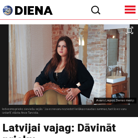
Aivars Liepiņš, Dienas mediji
Iedvesmo prieks sieviešu sejās. "Ja es nevaru noziedot lielākas naudas summas, tad šo es varu
izdarīt," stāsta Ance Tarvida.
Latvijai vajag: Dāvināt