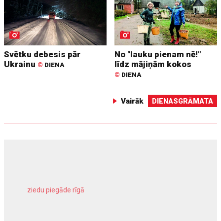
Svētku debesis pār
No "lauku pienam nē!"
Ukrainu
līdz mājiņām kokos
©
DIENA
©
DIENA
Vairāk
DIENASGRĀMATA
ziedu piegāde rīgā
meliorācijas darbi