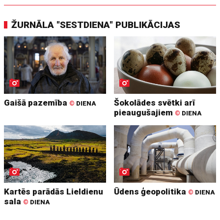
ŽURNĀLA "SESTDIENA" PUBLIKĀCIJAS
Gaišā pazemība
Šokolādes svētki arī
©
DIENA
pieaugušajiem
©
DIENA
Kartēs parādās Lieldienu
Ūdens ģeopolitika
©
DIENA
sala
©
DIENA