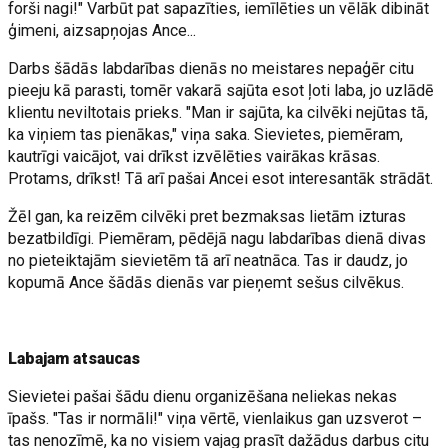
forši nagi!" Varbūt pat sapazīties, iemīlēties un vēlāk dibināt
ģimeni, aizsapņojas Ance...
Darbs šādās labdarības dienās no meistares nepaģēr citu
pieeju kā parasti, tomēr vakarā sajūta esot ļoti laba, jo uzlādē
klientu neviltotais prieks. "Man ir sajūta, ka cilvēki nejūtas tā,
ka viņiem tas pienākas," viņa saka. Sievietes, piemēram,
kautrīgi vaicājot, vai drīkst izvēlēties vairākas krāsas.
Protams, drīkst! Tā arī pašai Ancei esot interesantāk strādāt.
Žēl gan, ka reizēm cilvēki pret bezmaksas lietām izturas
bezatbildīgi. Piemēram, pēdējā nagu labdarības dienā divas
no pieteiktajām sievietēm tā arī neatnāca. Tas ir daudz, jo
kopumā Ance šādās dienās var pieņemt sešus cilvēkus.
Labajam atsaucas
Sievietei pašai šādu dienu organizēšana neliekas nekas
īpašs. "Tas ir normāli!" viņa vērtē, vienlaikus gan uzsverot –
tas nenozīmē, ka no visiem vajag prasīt dažādus darbus citu