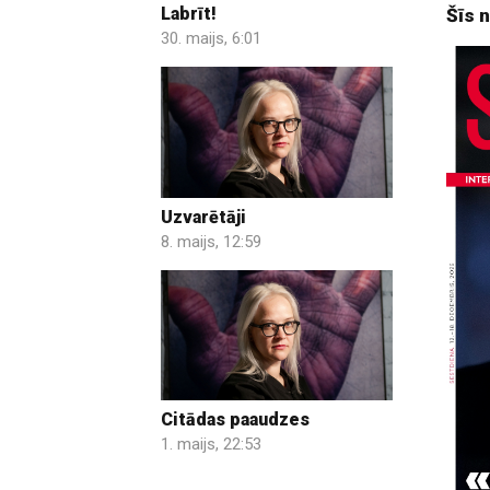
Labrīt!
Šīs 
30. maijs, 6:01
Uzvarētāji
8. maijs, 12:59
Citādas paaudzes
1. maijs, 22:53