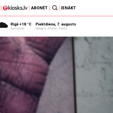
ABONĒT
IENĀKT
Rīgā +18 °C
Piektdiena, 7. augusts
Apmācies
Madars, Alfrēds, Fredis