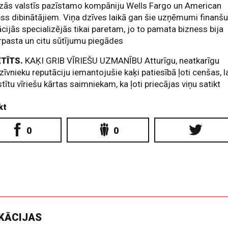
zās valstīs pazīstamo kompāniju Wells Fargo un American
ss dibinātājiem. Viņa dzīves laikā gan šie uzņēmumi finanš
cijās specializējās tikai paretam, jo to pamata bizness bija
rpasta un citu sūtījumu piegādes
ĒTĪTS.
KAĶI GRIB VĪRIEŠU UZMANĪBU Atturīgu, neatkarīgu
īvnieku reputāciju iemantojušie kaķi patiesībā ļoti cenšas, l
tītu vīriešu kārtas saimniekam, ka ļoti priecājas viņu satikt
kt
0
0
IKĀCIJAS