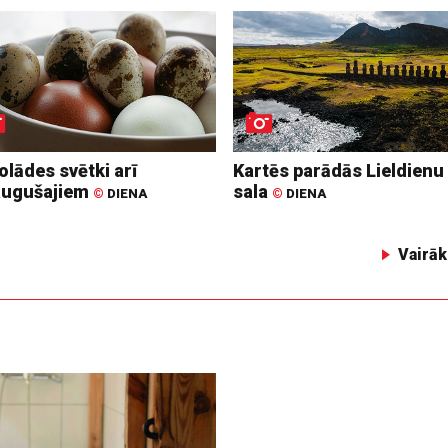
lādes svētki arī
Kartēs parādās Lieldienu
augušajiem
sala
©
DIENA
©
DIENA
Vairāk