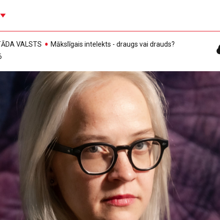
, TĀDA VALSTS
Mākslīgais intelekts - draugs vai drauds?
6