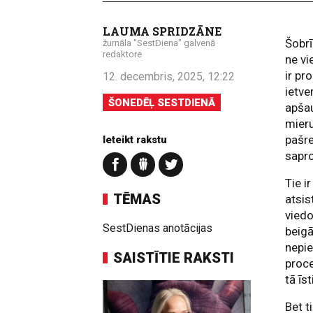
LAUMA SPRIDZĀNE
Šobrī
žurnāla "SestDiena" galvenā
redaktore
ne vi
ir pr
12. decembris, 2025, 12:22
ietve
ŠONEDĒĻ SESTDIENĀ
apšau
mieru
pašre
Ieteikt rakstu
sapr
Tie i
TĒMAS
atsi
viedo
SestDienas anotācijas
beigā
nepie
SAISTĪTIE RAKSTI
proce
tā īs
Bet t