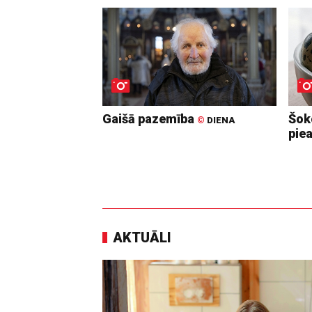
Gaišā pazemība
Šoko
©
DIENA
pie
AKTUĀLI