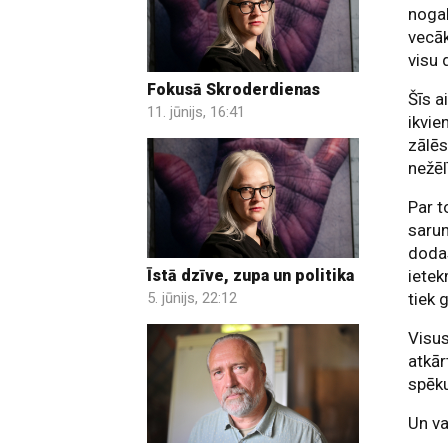
nogal
vecā
visu 
Fokusā Skroderdienas
Šīs a
11. jūnijs, 16:41
ikvie
zālēs
nežēl
Par t
sarun
dodas
Īstā dzīve, zupa un politika
ietek
5. jūnijs, 22:12
tiek 
Visu
atkār
spēku
Un va