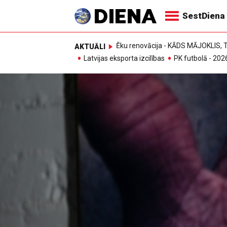
SestDiena
Ēku renovācija - KĀDS MĀJOKLIS
AKTUĀLI
Latvijas eksporta izcilības
PK futbolā - 202