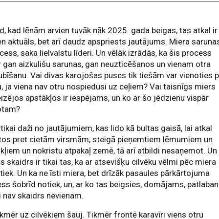
d, kad lēnām arvien tuvāk nāk 2025. gada beigas, tas atkal ir
en aktuāls, bet arī daudz apspriests jautājums. Miera saruna
ocess, saka lielvalstu līderi. Un vēlāk izrādās, ka šis process
r gan aizkulišu sarunas, gan neuzticēšanos un vienam otra
bīšanu. Vai divas karojošas puses tik tiešām var vienoties 
, ja viena nav otru nospiedusi uz ceļiem? Vai taisnīgs miers
izējos apstākļos ir iespējams, un ko ar šo jēdzienu vispār
otam?
r tikai daži no jautājumiem, kas lido kā bultas gaisā, lai atkal
stos pret cietām virsmām, steigā pieņemtiem lēmumiem un
kļiem un nokristu atpakaļ zemē, tā arī atbildi nesaņemot. Un
s skaidrs ir tikai tas, ka ar atsevišķu cilvēku vēlmi pēc miera
tiek. Un ka ne īsti miera, bet drīzāk pasaules pārkārtojuma
ss šobrīd notiek, un, ar ko tas beigsies, domājams, patlaban
ti nav skaidrs nevienam.
ikmēr uz cilvēkiem šauj. Tikmēr frontē karavīri viens otru