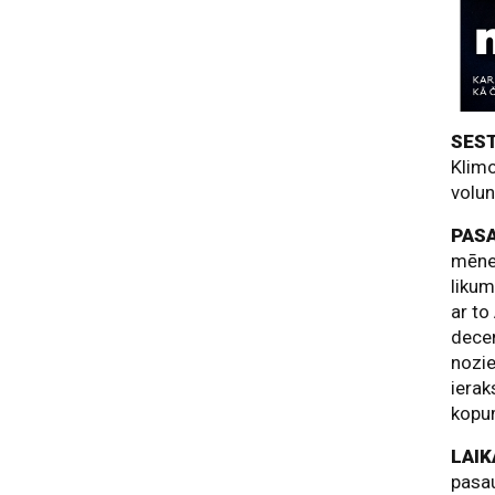
SEST
Klimo
volun
PAS
mēnes
likum
ar to
decem
nozie
ierak
kopum
LAIK
pasau