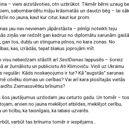
ina – vieni aizstāvoties, otri uzbrūkot. Tikmēr bērni uzaug b
kiem, sabombardētu māju krāsmatās un daudzi bēg – lai sā
dzīvi no jauna, kaut kur citur, kaut kur prom.
inas jau nav nevienam jāpārstāsta – pilnīgi noteikti teju
nās ziņās var redzēt gan kadrus no diplomātu sarunām gaiš
, gan tos, dubļu un stinguma pilnos, no kara zonas. No
ības, kas, izrādās, tepat blakus joprojām mīt.
o visu nebeidzam stāstīt arī
SestDienas
lappusēs – šoreiz
ā ar žurnālistu un publicistu Ati Klimoviču. Viņš uz Ukrainu
 regulāri. Kāds noskaņojums ir tur? Kā "augstās" sarunas
mē cilvēku domas un cerības? Vai arī kara plosītajās vietās
gaidīts Ziemassvētku brīnums?
s šos jautājumus uzdodam jau ceturto gadu. Un tomēr – to
tojam, arvien no jauna meklējot atbildes, meklējot cerību,
 un ticību, ka taisnīgais, ka labais uzvarēs.
rbūt, varbūt tas brīnums tomēr ir iespējams…