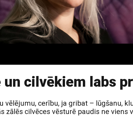
 un cilvēkiem labs p
 vēlējumu, cerību, ja gribat – lūgšanu, klu
ītās zālēs cilvēces vēsturē paudis ne viens