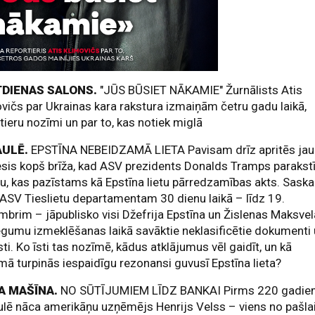
DIENAS SALONS.
"JŪS BŪSIET NĀKAMIE" Žurnālists Atis
vičs par Ukrainas kara rakstura izmaiņām četru gadu laikā,
tieru nozīmi un par to, kas notiek miglā
AULĒ.
EPSTĪNA NEBEIDZAMĀ LIETA Pavisam drīz apritēs jau
is kopš brīža, kad ASV prezidents Donalds Tramps parakstī
u, kas pazīstams kā Epstīna lietu pārredzamības akts. Sask
 ASV Tieslietu departamentam 30 dienu laikā – līdz 19.
brim – jāpublisko visi Džefrija Epstīna un Žislenas Maksve
gumu izmeklēšanas laikā savāktie neklasificētie dokumenti
sti. Ko īsti tas nozīmē, kādus atklājumus vēl gaidīt, un kā
ā turpinās iespaidīgu rezonansi guvusī Epstīna lieta?
A MAŠĪNA.
NO SŪTĪJUMIEM LĪDZ BANKAI Pirms 220 gadi
lē nāca amerikāņu uzņēmējs Henrijs Velss – viens no pašla