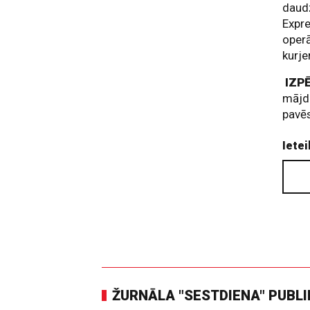
daud
Expre
operā
kurje
IZP
mājdz
pavēs
Ietei
ŽURNĀLA "SESTDIENA" PUBL