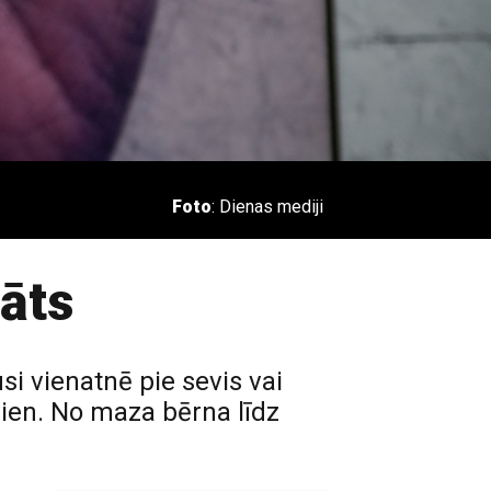
Foto
: Dienas mediji
rāts
si vienatnē pie sevis vai
 vien. No maza bērna līdz