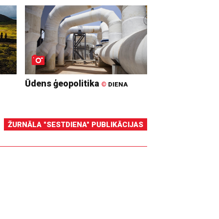
Ūdens ģeopolitika
©
DIENA
ŽURNĀLA "SESTDIENA" PUBLIKĀCIJAS