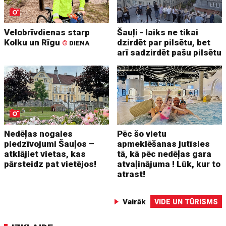
Velobrīvdienas starp
Šauļi - laiks ne tikai
Kolku un Rīgu
dzirdēt par pilsētu, bet
©
DIENA
arī sadzirdēt pašu pilsētu
Nedēļas nogales
Pēc šo vietu
piedzīvojumi Šauļos –
apmeklēšanas jutīsies
atklājiet vietas, kas
tā, kā pēc nedēļas gara
pārsteidz pat vietējos!
atvaļinājuma ! Lūk, kur to
atrast!
Vairāk
VIDE UN TŪRISMS