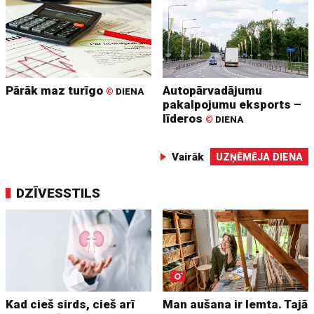
Pārāk maz turīgo
Autopārvadājumu
©
DIENA
pakalpojumu eksports –
līderos
©
DIENA
Vairāk
UZŅĒMĒJA DIENA
DZĪVESSTILS
Kad cieš sirds, cieš arī
Man aušana ir lemta. Tajā