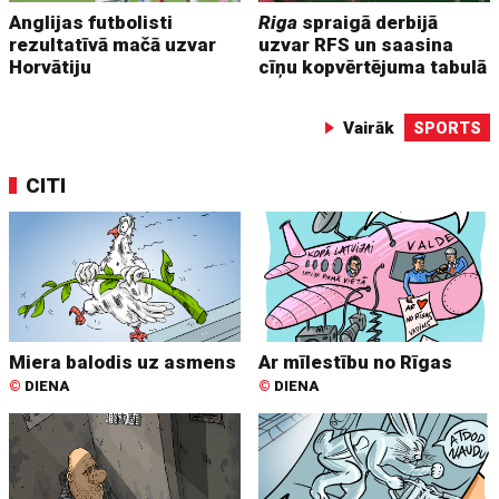
Anglijas futbolisti
Riga
spraigā derbijā
rezultatīvā mačā uzvar
uzvar RFS un saasina
Horvātiju
cīņu kopvērtējuma tabulā
Vairāk
SPORTS
CITI
Miera balodis uz asmens
Ar mīlestību no Rīgas
©
DIENA
©
DIENA