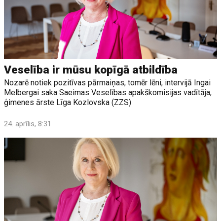
Veselība ir mūsu kopīgā atbildība
Nozarē notiek pozitīvas pārmaiņas, tomēr lēni, intervijā Ingai
Melbergai saka Saeimas Veselības apakškomisijas vadītāja,
ģimenes ārste Līga Kozlovska (ZZS)
24. aprīlis, 8:31