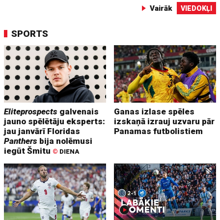
Vairāk
VIEDOKĻI
SPORTS
Eliteprospects
galvenais
Ganas izlase spēles
jauno spēlētāju eksperts:
izskaņā izrauj uzvaru pār
jau janvārī Floridas
Panamas futbolistiem
Panthers
bija nolēmusi
iegūt Šmitu
©
DIENA