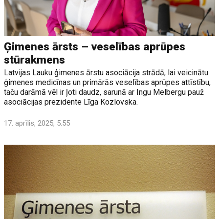
Ģimenes ārsts – veselības aprūpes
stūrakmens
Latvijas Lauku ģimenes ārstu asociācija strādā, lai veicinātu
ģimenes medicīnas un primārās veselības aprūpes attīstību,
taču darāmā vēl ir ļoti daudz, sarunā ar Ingu Melbergu pauž
asociācijas prezidente Līga Kozlovska.
17. aprīlis, 2025, 5:55