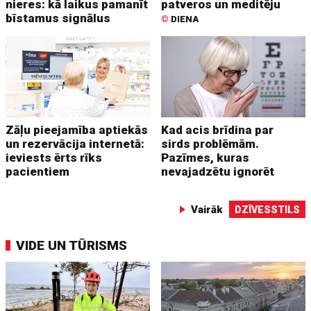
nieres: kā laikus pamanīt
patveros un meditēju
bīstamus signālus
©
DIENA
Zāļu pieejamība aptiekās
Kad acis brīdina par
un rezervācija internetā:
sirds problēmām.
ieviests ērts rīks
Pazīmes, kuras
pacientiem
nevajadzētu ignorēt
Vairāk
DZĪVESSTILS
VIDE UN TŪRISMS