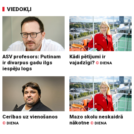
VIEDOKĻI
ASV profesors: Putinam
Kādi pētījumi ir
ir divarpus gadu ilgs
vajadzīgi?
©
DIENA
iespēju logs
Cerības uz vienošanos
Mazo skolu neskaidrā
nākotne
©
DIENA
©
DIENA