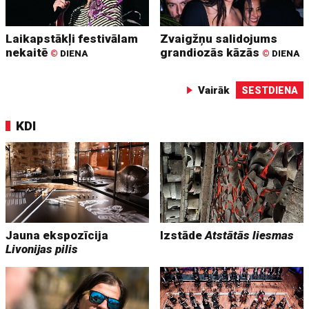
Laikapstākļi festivālam
Zvaigžņu salidojums
nekaitē
grandiozās kāzās
©
DIENA
©
DIENA
Vairāk
SESTDIENA
KDI
Jauna ekspozīcija
Izstāde
Atstātās liesmas
Livonijas pilis