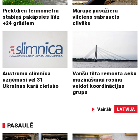
Piektdien termometra
Mārupē pasažieru
stabiņš pakāpsies līdz
vilciens sabraucis
+24 grādiem
cilvēku
Austrumu slimnīca
Vanšu tilta remonta seku
uzņēmusi vēl 31
mazināšanai rosina
Ukrainas karā cietušo
veidot koordinācijas
grupu
Vairāk
LATVIJĀ
PASAULĒ