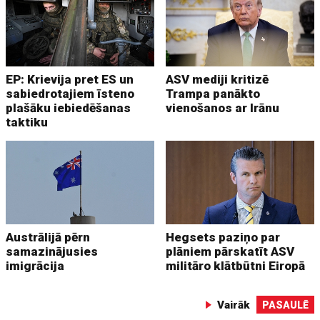
EP: Krievija pret ES un
ASV mediji kritizē
sabiedrotajiem īsteno
Trampa panākto
plašāku iebiedēšanas
vienošanos ar Irānu
taktiku
Austrālijā pērn
Hegsets paziņo par
samazinājusies
plāniem pārskatīt ASV
imigrācija
militāro klātbūtni Eiropā
Vairāk
PASAULĒ