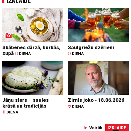
IZKLAIDE
Skābenes dārzā, burkās,
Saulgriežu dzērieni
zupā
©
DIENA
©
DIENA
Jāņu siers – saules
Zirnis joko - 18.06.2026
krāsā un tradīcijās
©
DIENA
©
DIENA
Vairāk
IZKLAIDE