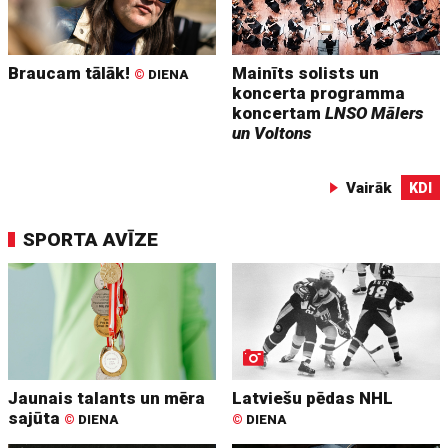
Braucam tālāk!
Mainīts solists un
©
DIENA
koncerta programma
koncertam
LNSO Mālers
un Voltons
Vairāk
KDI
SPORTA AVĪZE
Jaunais talants un mēra
Latviešu pēdas NHL
sajūta
©
DIENA
©
DIENA