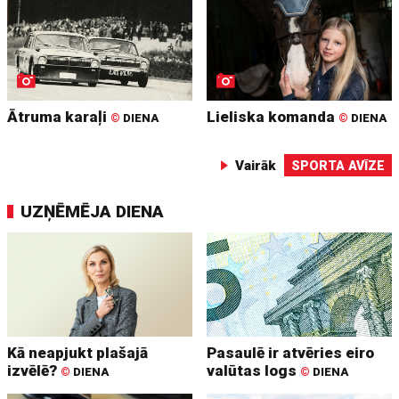
Ātruma karaļi
Lieliska komanda
©
DIENA
©
DIENA
Vairāk
SPORTA AVĪZE
UZŅĒMĒJA DIENA
Kā neapjukt plašajā
Pasaulē ir atvēries eiro
izvēlē?
valūtas logs
©
DIENA
©
DIENA