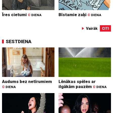
Īres cietumi
Bīstamie zaķi
©
DIENA
©
DIENA
Vairāk
CITI
SESTDIENA
Audums bez netīrumiem
Lēnākas spēles ar
ilgākām pauzēm
©
DIENA
©
DIENA