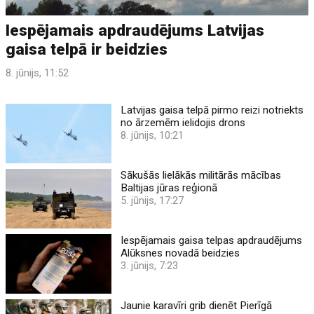
Iespējamais apdraudējums Latvijas
gaisa telpā ir beidzies
8. jūnijs, 11:52
Latvijas gaisa telpā pirmo reizi notriekts
no ārzemēm ielidojis drons
8. jūnijs, 10:21
Sākušās lielākās militārās mācības
Baltijas jūras reģionā
5. jūnijs, 17:27
Iespējamais gaisa telpas apdraudējums
Alūksnes novadā beidzies
3. jūnijs, 7:23
Jaunie karavīri grib dienēt Pierīgā