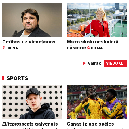
Cerības uz vienošanos
Mazo skolu neskaidrā
nākotne
©
DIENA
©
DIENA
Vairāk
VIEDOKĻI
SPORTS
Eliteprospects
galvenais
Ganas izlase spēles