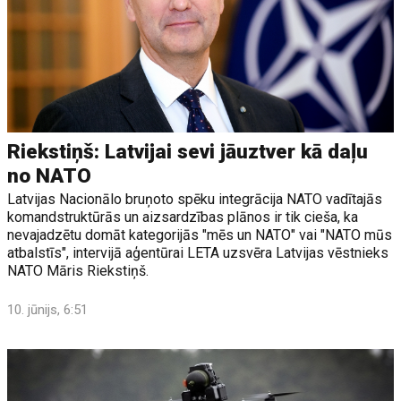
Riekstiņš: Latvijai sevi jāuztver kā daļu
no NATO
Latvijas Nacionālo bruņoto spēku integrācija NATO vadītajās
komandstruktūrās un aizsardzības plānos ir tik cieša, ka
nevajadzētu domāt kategorijās "mēs un NATO" vai "NATO mūs
atbalstīs", intervijā aģentūrai LETA uzsvēra Latvijas vēstnieks
NATO Māris Riekstiņš.
10. jūnijs, 6:51