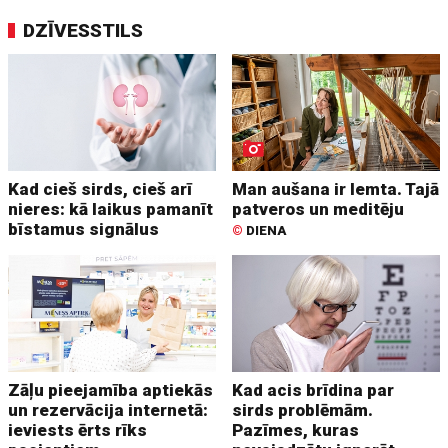
DZĪVESSTILS
Kad cieš sirds, cieš arī
Man aušana ir lemta. Tajā
nieres: kā laikus pamanīt
patveros un meditēju
bīstamus signālus
©
DIENA
Zāļu pieejamība aptiekās
Kad acis brīdina par
un rezervācija internetā:
sirds problēmām.
ieviests ērts rīks
Pazīmes, kuras