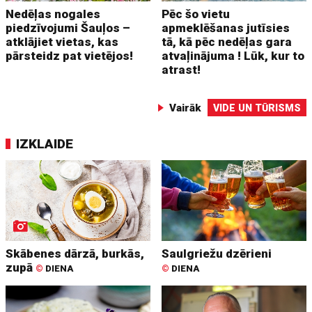
Nedēļas nogales
Pēc šo vietu
piedzīvojumi Šauļos –
apmeklēšanas jutīsies
atklājiet vietas, kas
tā, kā pēc nedēļas gara
pārsteidz pat vietējos!
atvaļinājuma ! Lūk, kur to
atrast!
Vairāk
VIDE UN TŪRISMS
IZKLAIDE
Skābenes dārzā, burkās,
Saulgriežu dzērieni
zupā
©
DIENA
©
DIENA