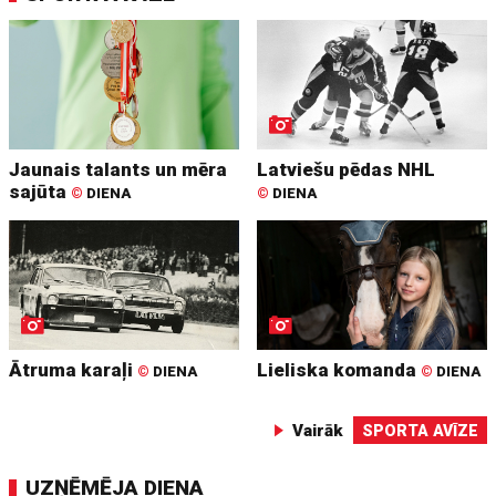
Jaunais talants un mēra
Latviešu pēdas NHL
sajūta
©
DIENA
©
DIENA
Ātruma karaļi
Lieliska komanda
©
DIENA
©
DIENA
Vairāk
SPORTA AVĪZE
UZŅĒMĒJA DIENA