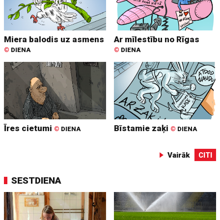
Miera balodis uz asmens
Ar mīlestību no Rīgas
©
DIENA
©
DIENA
Īres cietumi
Bīstamie zaķi
©
DIENA
©
DIENA
Vairāk
CITI
SESTDIENA