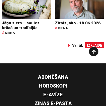
Jāņu siers – saules
Zirnis joko - 18.06.2026
krāsā un tradīcijās
©
DIENA
©
DIENA
Vairāk
IZKLAIDE
ABONĒŠANA
HOROSKOPI
E-AVĪZE
ZIŅAS E-PASTĀ