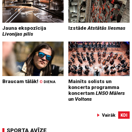
Jauna ekspozīcija
Izstāde
Atstātās liesmas
Livonijas pilis
Braucam tālāk!
Mainīts solists un
©
DIENA
koncerta programma
koncertam
LNSO Mālers
un Voltons
Vairāk
KDI
SPORTA AVĪZE