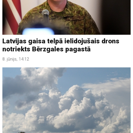
Latvijas gaisa telpā ielidojušais drons
notriekts Bērzgales pagastā
8. jūnijs, 14:12