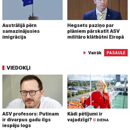
Austrālijā pērn
Hegsets paziņo par
samazinājusies
plāniem pārskatīt ASV
imigrācija
militāro klātbūtni Eiropā
Vairāk
PASAULĒ
VIEDOKĻI
ASV profesors: Putinam
Kādi pētījumi ir
ir divarpus gadu ilgs
vajadzīgi?
©
DIENA
iespēju logs