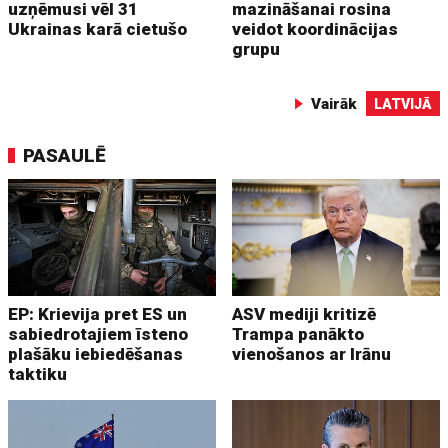
uzņēmusi vēl 31
mazināšanai rosina
Ukrainas karā cietušo
veidot koordinācijas
grupu
Vairāk
LATVIJĀ
PASAULĒ
EP: Krievija pret ES un
ASV mediji kritizē
sabiedrotajiem īsteno
Trampa panākto
plašāku iebiedēšanas
vienošanos ar Irānu
taktiku