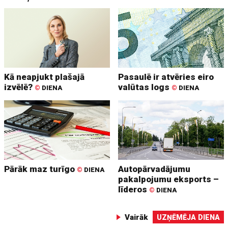
Kā neapjukt plašajā
Pasaulē ir atvēries eiro
izvēlē?
valūtas logs
©
DIENA
©
DIENA
Pārāk maz turīgo
Autopārvadājumu
©
DIENA
pakalpojumu eksports –
līderos
©
DIENA
Vairāk
UZŅĒMĒJA DIENA