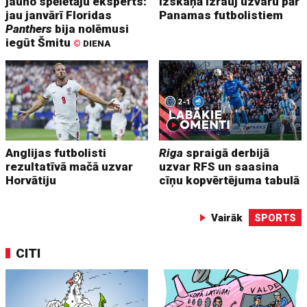
jauno spēlētāju eksperts:
izskaņā izrauj uzvaru pār
jau janvārī Floridas
Panamas futbolistiem
Panthers
bija nolēmusi
iegūt Šmitu
©
DIENA
Anglijas futbolisti
Riga
spraigā derbijā
rezultatīvā mačā uzvar
uzvar RFS un saasina
Horvātiju
cīņu kopvērtējuma tabulā
Vairāk
SPORTS
CITI