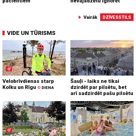
pacientiem
nevajadzētu ignorēt
Vairāk
DZĪVESSTILS
VIDE UN TŪRISMS
Velobrīvdienas starp
Šauļi - laiks ne tikai
Kolku un Rīgu
dzirdēt par pilsētu, bet
©
DIENA
arī sadzirdēt pašu pilsētu