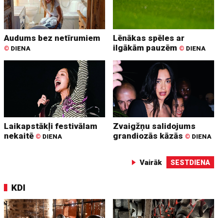
Audums bez netīrumiem
Lēnākas spēles ar
ilgākām pauzēm
©
DIENA
©
DIENA
Laikapstākļi festivālam
Zvaigžņu salidojums
nekaitē
grandiozās kāzās
©
DIENA
©
DIENA
Vairāk
SESTDIENA
KDI