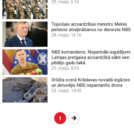
29. maijs, 6:10
Topošais aizsardzības ministrs Melnis
pieteicis atvaļināšanos no dienesta NBS
28. maijs, 16:16
NBS komandieris: Nopietnāki ieguldījumi
Latvijas pretgaisa aizsardzībā sākti vien
pēdējo gadu laikā
25. maijs, 8:05
Drīdža ezerā Krāslavas novadā iegāzies
un detonējis NBS nepamanīts drons
23. maijs, 14:43
Nākošā
1