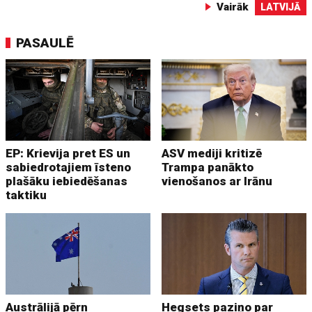
Vairāk
LATVIJĀ
PASAULĒ
EP: Krievija pret ES un
ASV mediji kritizē
sabiedrotajiem īsteno
Trampa panākto
plašāku iebiedēšanas
vienošanos ar Irānu
taktiku
Austrālijā pērn
Hegsets paziņo par