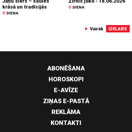
Jāņu siers – saules
Zirnis joko - 18.06.2026
krāsā un tradīcijās
©
DIENA
©
DIENA
Vairāk
IZKLAIDE
ABONĒŠANA
HOROSKOPI
E-AVĪZE
ZIŅAS E-PASTĀ
REKLĀMA
KONTAKTI