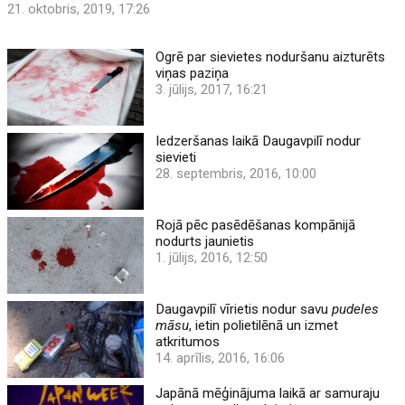
21. oktobris, 2019, 17:26
Ogrē par sievietes noduršanu aizturēts
viņas paziņa
3. jūlijs, 2017, 16:21
Iedzeršanas laikā Daugavpilī nodur
sievieti
28. septembris, 2016, 10:00
Rojā pēc pasēdēšanas kompānijā
nodurts jaunietis
1. jūlijs, 2016, 12:50
Daugavpilī vīrietis nodur savu
pudeles
māsu
, ietin polietilēnā un izmet
atkritumos
14. aprīlis, 2016, 16:06
Japānā mēģinājuma laikā ar samuraju