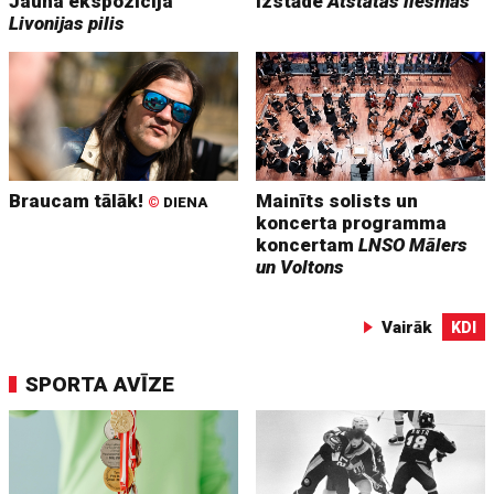
Jauna ekspozīcija
Izstāde
Atstātās liesmas
Livonijas pilis
Braucam tālāk!
Mainīts solists un
©
DIENA
koncerta programma
koncertam
LNSO Mālers
un Voltons
Vairāk
KDI
SPORTA AVĪZE