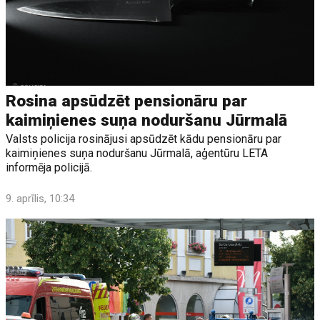
Rosina apsūdzēt pensionāru par
kaimiņienes suņa noduršanu Jūrmalā
Valsts policija rosinājusi apsūdzēt kādu pensionāru par
kaimiņienes suņa noduršanu Jūrmalā, aģentūru LETA
informēja policijā.
9. aprīlis, 10:34