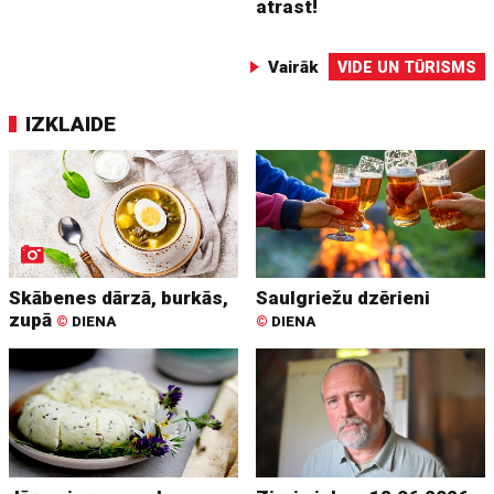
atrast!
Vairāk
VIDE UN TŪRISMS
IZKLAIDE
Skābenes dārzā, burkās,
Saulgriežu dzērieni
zupā
©
DIENA
©
DIENA