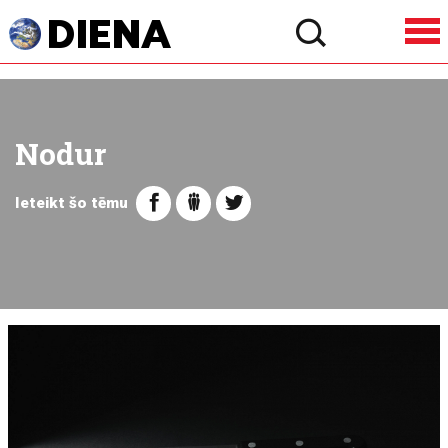
Nodur
Ieteikt šo tēmu