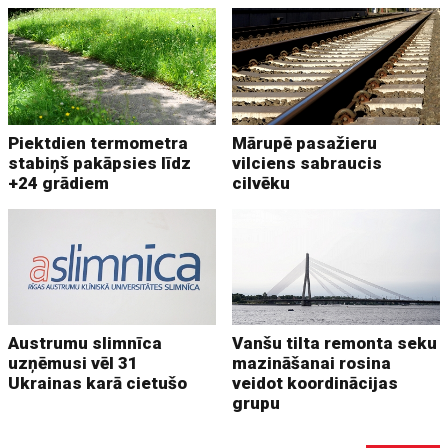
Piektdien termometra
Mārupē pasažieru
stabiņš pakāpsies līdz
vilciens sabraucis
+24 grādiem
cilvēku
Austrumu slimnīca
Vanšu tilta remonta seku
uzņēmusi vēl 31
mazināšanai rosina
Ukrainas karā cietušo
veidot koordinācijas
grupu