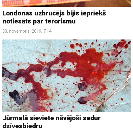
Londonas uzbrucējs bijis iepriekš
notiesāts par terorismu
30. novembris, 2019, 7:14
Jūrmalā sieviete nāvējoši sadur
dzīvesbiedru