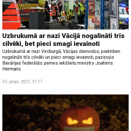
Uzbrukumā ar nazi Vācijā nogalināti trīs
cilvēki, bet pieci smagi ievainoti
Uzbrukumā ar nazi Vircburgā, Vācijas dienvidos, piektdien
nogalināti trīs cilvēki un pieci smagi ievainoti, paziņojis
Bavārijas federālās zemes iekšlietu ministrs Joahims
Hermans.
25. jūnijs, 2021, 21:17