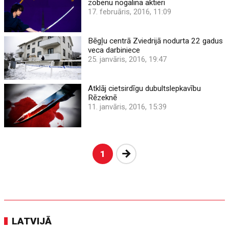
zobenu nogalina aktieri
17. februāris, 2016, 11:09
Bēgļu centrā Zviedrijā nodurta 22 gadus
veca darbiniece
25. janvāris, 2016, 19:47
Atklāj cietsirdīgu dubultslepkavību
Rēzeknē
11. janvāris, 2016, 15:39
Nākošā
1
LATVIJĀ