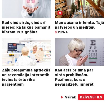
Kad cieš sirds, cieš arī
Man aušana ir lemta. Tajā
nieres: kā laikus pamanīt
patveros un meditēju
bīstamus signālus
©
DIENA
Zāļu pieejamība aptiekās
Kad acis brīdina par
un rezervācija internetā:
sirds problēmām.
ieviests ērts rīks
Pazīmes, kuras
pacientiem
nevajadzētu ignorēt
Vairāk
DZĪVESSTILS