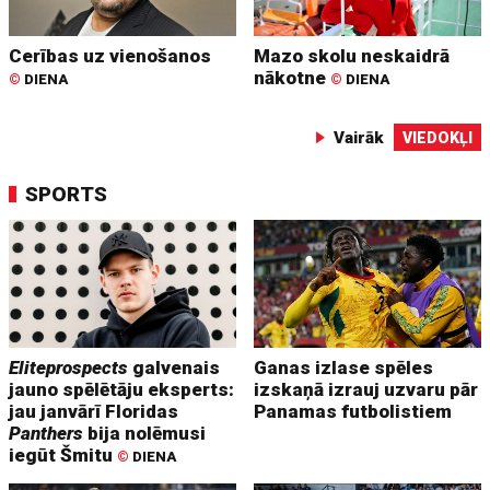
Cerības uz vienošanos
Mazo skolu neskaidrā
nākotne
©
DIENA
©
DIENA
Vairāk
VIEDOKĻI
SPORTS
Eliteprospects
galvenais
Ganas izlase spēles
jauno spēlētāju eksperts:
izskaņā izrauj uzvaru pār
jau janvārī Floridas
Panamas futbolistiem
Panthers
bija nolēmusi
iegūt Šmitu
©
DIENA