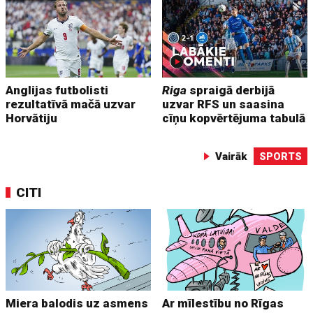
Anglijas futbolisti
Riga
spraigā derbijā
rezultatīvā mačā uzvar
uzvar RFS un saasina
Horvātiju
cīņu kopvērtējuma tabulā
Vairāk
SPORTS
CITI
Miera balodis uz asmens
Ar mīlestību no Rīgas