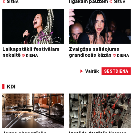
ilgākām pauzēm
©
DIENA
©
DIENA
Laikapstākļi festivālam
Zvaigžņu salidojums
nekaitē
grandiozās kāzās
©
DIENA
©
DIENA
Vairāk
SESTDIENA
KDI