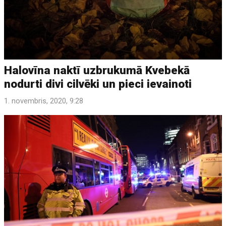
Halovīna naktī uzbrukumā Kvebekā
nodurti divi cilvēki un pieci ievainoti
1. novembris, 2020, 9:28