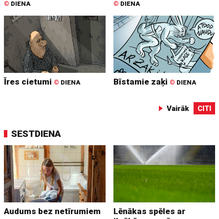
©
DIENA
©
DIENA
Īres cietumi
Bīstamie zaķi
©
DIENA
©
DIENA
Vairāk
CITI
SESTDIENA
Audums bez netīrumiem
Lēnākas spēles ar