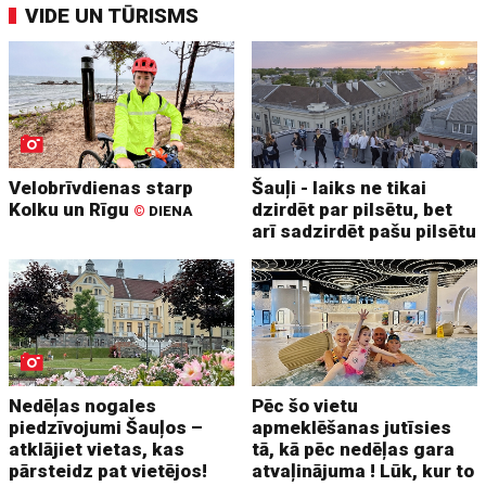
VIDE UN TŪRISMS
Velobrīvdienas starp
Šauļi - laiks ne tikai
Kolku un Rīgu
dzirdēt par pilsētu, bet
©
DIENA
arī sadzirdēt pašu pilsētu
Nedēļas nogales
Pēc šo vietu
piedzīvojumi Šauļos –
apmeklēšanas jutīsies
atklājiet vietas, kas
tā, kā pēc nedēļas gara
pārsteidz pat vietējos!
atvaļinājuma ! Lūk, kur to