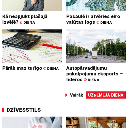
Kā neapjukt plašajā
Pasaulē ir atvēries eiro
izvēlē?
valūtas logs
©
DIENA
©
DIENA
Pārāk maz turīgo
Autopārvadājumu
©
DIENA
pakalpojumu eksports –
līderos
©
DIENA
Vairāk
UZŅĒMĒJA DIENA
DZĪVESSTILS