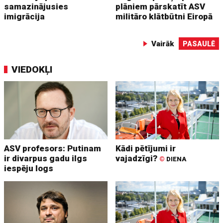
samazinājusies
plāniem pārskatīt ASV
imigrācija
militāro klātbūtni Eiropā
Vairāk
PASAULĒ
VIEDOKĻI
ASV profesors: Putinam
Kādi pētījumi ir
ir divarpus gadu ilgs
vajadzīgi?
©
DIENA
iespēju logs