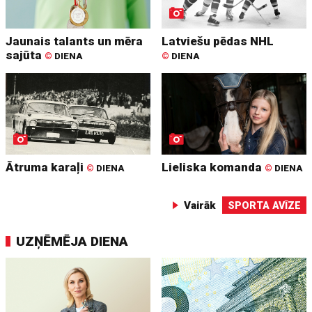
Jaunais talants un mēra
Latviešu pēdas NHL
sajūta
©
DIENA
©
DIENA
Ātruma karaļi
Lieliska komanda
©
DIENA
©
DIENA
Vairāk
SPORTA AVĪZE
UZŅĒMĒJA DIENA