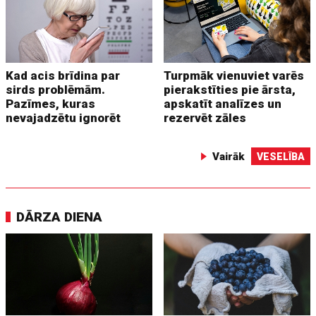
Kad acis brīdina par
Turpmāk vienuviet varēs
sirds problēmām.
pierakstīties pie ārsta,
Pazīmes, kuras
apskatīt analīzes un
nevajadzētu ignorēt
rezervēt zāles
Vairāk
VESELĪBA
DĀRZA DIENA