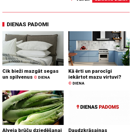
DIENAS PADOMI
Cik bieži mazgāt segas
Kā ērti un parocīgi
un spilvenus
iekārtot mazu virtuvi?
©
DIENA
©
DIENA
Alveja brūču dziedēšanai
Daudzkrāsainas