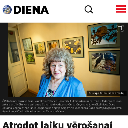
Kristaps Kalns, Dienas mediji
«ČAKA tēmai esmu veltījusi vairākas izstādes. Tas varbūt liksies dīvaini, bet man ir tāds dvēselisks
sakars ar cilvēku, kura vairs nav. Čaks mani ved pa savām takām,» saka fotomāksliniece Guna
Oškalna-Vējiņa. Viņas jubilejas gadā līdz aprīļa beigām Aleksandndra Čaka muzejā Rīgā skatāma
viņas fotogrāfiju izstāde Liepas… ar Čaka motīviem.
Atrodot laiku vērošanai