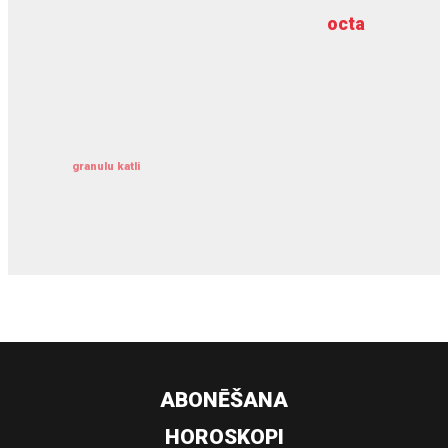
octa
dziļurbums
kravu apdrošināšana
granulu katli
siltumsūknis
ABONĒŠANA
HOROSKOPI