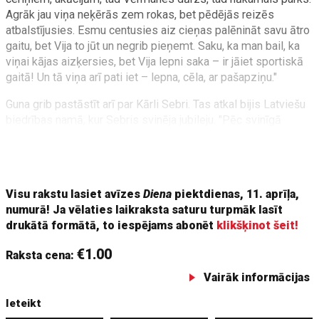
Agrāk jau viņa neķērās zem rokas, bet pēdējās reizēs
atbalstījusies. Esmu centusies aiz cieņas palēnināt savu ātro
gaitu, bet Vija to jūt un negrib pieņemt. Saku, ka man bail, ka
viņai kājas aizķersies, bet Vija lepni saka – ir jāiet sportiskā
gaitā! Un tā viņa arī pati iet – lepna, cēla, ar pašapziņu."
Guna grib pastāstīt arī par Kārli Sebri. Tas atkal bijis Latviešu
biedrības namā, kur Sebris svinēja jubileju. "Pēc svinīgā
pasākuma viņu nobildēju ar sadāvinātajām puķēm.
Neskatoties uz to, ka bija noguris, viņš labprāt pozēja." Jau
pēc tam sekoja telefonsarunas
Visu rakstu lasiet avīzes
Diena
piektdienas, 11. aprīļa,
numurā! Ja vēlaties laikraksta saturu turpmāk lasīt
drukātā formātā, to iespējams abonēt
klikšķinot šeit!
€1.00
Raksta cena:
Vairāk informācijas
Ieteikt