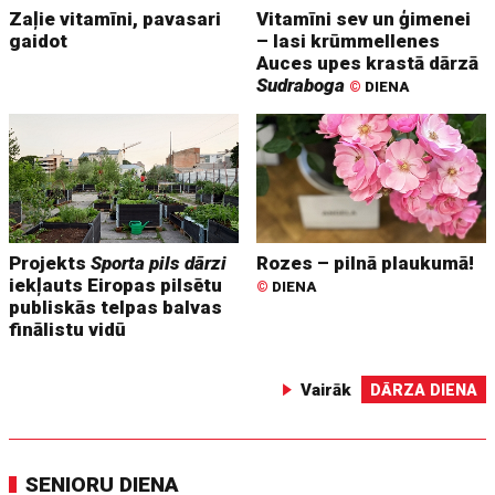
Zaļie vitamīni, pavasari
Vitamīni sev un ģimenei
gaidot
– lasi krūmmellenes
Auces upes krastā dārzā
Sudraboga
©
DIENA
Projekts
Sporta pils dārzi
Rozes – pilnā plaukumā!
iekļauts Eiropas pilsētu
©
DIENA
publiskās telpas balvas
finālistu vidū
Vairāk
DĀRZA DIENA
SENIORU DIENA