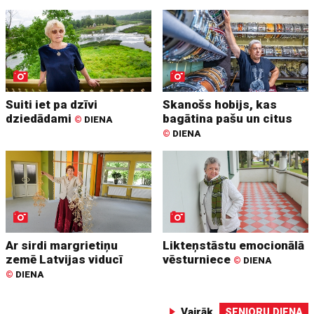
Suiti iet pa dzīvi
Skanošs hobijs, kas
dziedādami
bagātina pašu un citus
©
DIENA
©
DIENA
Ar sirdi margrietiņu
Likteņstāstu emocionālā
zemē Latvijas viducī
vēsturniece
©
DIENA
©
DIENA
Vairāk
SENIORU DIENA