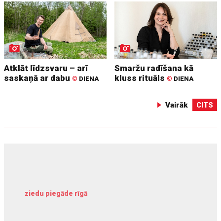
Atklāt līdzsvaru – arī
Smaržu radīšana kā
saskaņā ar dabu
kluss rituāls
©
DIENA
©
DIENA
Vairāk
CITS
ziedu piegāde rīgā
meliorācijas darbi