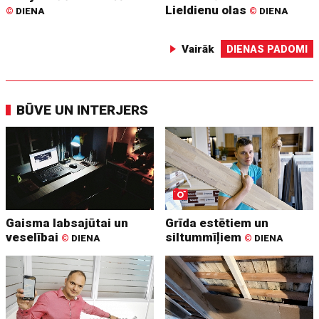
Lieldienu olas
©
DIENA
©
DIENA
Vairāk
DIENAS PADOMI
BŪVE UN INTERJERS
Gaisma labsajūtai un
Grīda estētiem un
veselībai
siltummīļiem
©
DIENA
©
DIENA