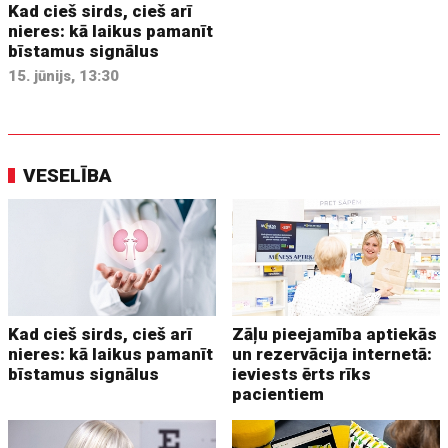
Kad cieš sirds, cieš arī
nieres: kā laikus pamanīt
bīstamus signālus
15. jūnijs, 13:30
VESELĪBA
Kad cieš sirds, cieš arī
Zāļu pieejamība aptiekās
nieres: kā laikus pamanīt
un rezervācija internetā:
bīstamus signālus
ieviests ērts rīks
pacientiem