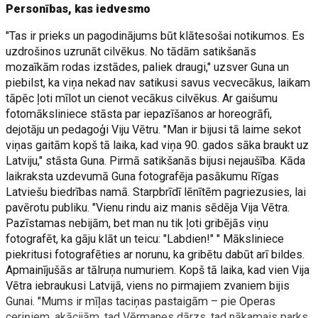
Personības, kas iedvesmo
"Tas ir prieks un pagodinājums būt klātesošai notikumos. Es
uzdrošinos uzrunāt cilvēkus. No tādām satikšanās
mozaīkām rodas izstādes, paliek draugi," uzsver Guna un
piebilst, ka viņa nekad nav satikusi savus vecvecākus, laikam
tāpēc ļoti mīlot un cienot vecākus cilvēkus. Ar gaišumu
fotomāksliniece stāsta par iepazīšanos ar horeogrāfi,
dejotāju un pedagoģi Viju Vētru. "Man ir bijusi tā laime sekot
viņas gaitām kopš tā laika, kad viņa 90. gados sāka braukt uz
Latviju," stāsta Guna. Pirmā satikšanās bijusi nejaušība. Kāda
laikraksta uzdevumā Guna fotografēja pasākumu Rīgas
Latviešu biedrības namā. Starpbrīdī lēnītēm pagriezusies, lai
pavērotu publiku. "Vienu rindu aiz manis sēdēja Vija Vētra.
Pazīstamas nebijām, bet man nu tik ļoti gribējās viņu
fotografēt, ka gāju klāt un teicu: "Labdien!" " Māksliniece
piekritusi fotografēties ar norunu, ka gribētu dabūt arī bildes.
Apmainījušās ar tālruņa numuriem. Kopš tā laika, kad vien Vija
Vētra iebraukusi Latvijā, viens no pirmajiem zvaniem bijis
Gunai. "Mums ir mīļas taciņas pastaigām – pie Operas
ceriņiem, akācijām, tad Vērmanes dārzs, tad nākamais parks.