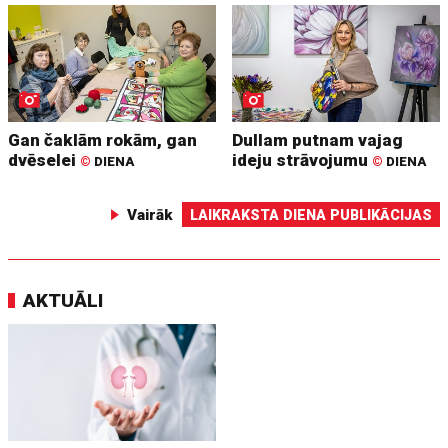
Gan čaklām rokām, gan
Dullam putnam vajag
dvēselei
ideju strāvojumu
©
DIENA
©
DIENA
Vairāk
LAIKRAKSTA DIENA PUBLIKĀCIJAS
AKTUĀLI