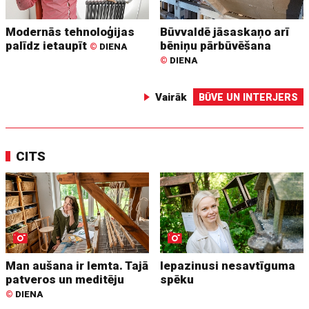
Modernās tehnoloģijas
Būvvaldē jāsaskaņo arī
palīdz ietaupīt
bēniņu pārbūvēšana
©
DIENA
©
DIENA
Vairāk
BŪVE UN INTERJERS
CITS
Man aušana ir lemta. Tajā
Iepazinusi nesavtīguma
patveros un meditēju
spēku
©
DIENA