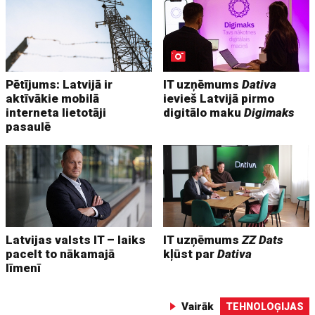
Pētījums: Latvijā ir
IT uzņēmums
Dativa
aktīvākie mobilā
ievieš Latvijā pirmo
interneta lietotāji
digitālo maku
Digimaks
pasaulē
Latvijas valsts IT – laiks
IT uzņēmums
ZZ Dats
pacelt to nākamajā
kļūst par
Dativa
līmenī
Vairāk
TEHNOLOĢIJAS