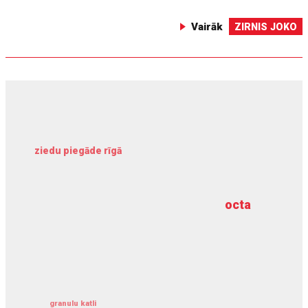
Vairāk
ZIRNIS JOKO
ziedu piegāde rīgā
meliorācijas darbi
octa
dziļurbums
kravu apdrošināšana
granulu katli