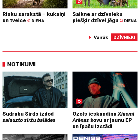
Risku sarakstā – kukaiņi
Saikne ar dzīvnieku
un tveice
piešķir dzīvei jēgu
©
DIENA
©
DIENA
Vairāk
DZĪVNIEKI
NOTIKUMI
Sudrabu Sirds izdod
Ozols ieskandina
Xiaomi
salauzto siržu balādes
Arēnas
šovu ar jaunu EP
un īpašu izstādi