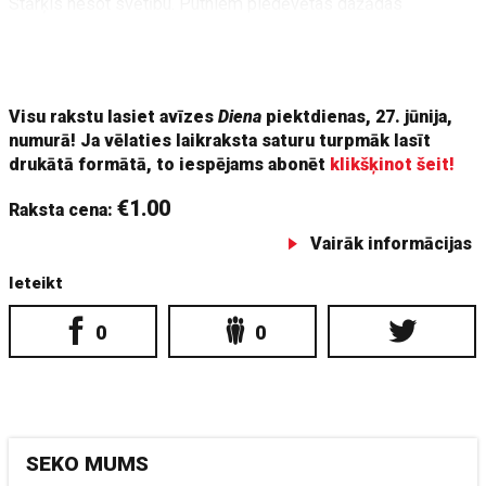
Stārķis nesot svētību. Putniem piedēvētas dažādas
cildinošas īpašības – taisnīgums, izpalīdzība, uzticība. Ar
tiem saistīti daudz ticējumu, piemēram, šie putni sargā māju
no ugunsgrēka un zibens, kā arī gādā par laimi un bagātību.
Visu rakstu lasiet avīzes
Diena
piektdienas, 27. jūnija,
numurā! Ja vēlaties laikraksta saturu turpmāk lasīt
drukātā formātā, to iespējams abonēt
klikšķinot šeit!
€1.00
Raksta cena:
Vairāk informācijas
Ieteikt
0
0
SEKO MUMS