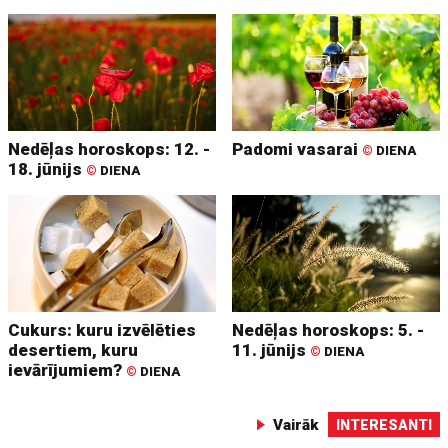
Nedēļas horoskops: 12. -
Padomi vasarai
©
DIENA
18. jūnijs
©
DIENA
Cukurs: kuru izvēlēties
Nedēļas horoskops: 5. -
desertiem, kuru
11. jūnijs
©
DIENA
ievārījumiem?
©
DIENA
Vairāk
INTERESANTI