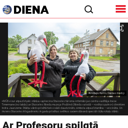
Kristaps Kalns, Dienas mediji
«MŪS visur atpazīst pēc stārķa,» apliecina Staiceles tūrisma informācijas centra vadītāja Inese
Timermane (no labās) un Staiceles lībiešu muzeja Pivālind (lībiešu valodā – «svētais putns») direktore
Indra Jaunzeme. Stārķu vārds pilsētā tiek visādi daudzināts, simbola atpazīstamība – veicināta. Un
ikviens Staiceles trīsgadnieks ik gadu pilsētas svētkos saņem dāvanā speciāli šūtu rotaļu stārķi.
Ar Profesoru spilgtā