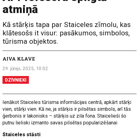
atmiņā
Kā stārķis tapa par Staiceles zīmolu, kas
klātesošs it visur: pasākumos, simbolos,
tūrisma objektos.
AIVA KLAVE
29. jūnijs, 2025, 10:02
DZĪVNIEKI
Ienākot Staiceles tūrisma informācijas centrā, apkārt stārķi
vien, stārķi vien. Kā ne, ja stārķis ir pilsētas simbols, arī tās
ģerbonis ir lakonisks – stārķis uz zila fona. Staicelieši šo
putnu lieliski izmanto savas pilsētas popularizēšanai
Staiceles stāsti