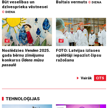
Būt veselības un
Baltais vermuts
©
DIENA
dzīvesprieka vēstnesei
©
DIENA
Noslēdzies
Venden
2025.
FOTO: Latvijas izlases
gada bērnu zīmējumu
spēlētāji iepazīst čipsu
konkurss
Ūdens mūsu
ražošanu
pasaulē
Vairāk
CITS
TEHNOLOĢIJAS