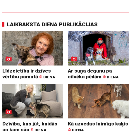
LAIKRAKSTA DIENA PUBLIKĀCIJAS
Līdzcietība ir dzīves
Ar suņa degunu pa
vērtību pamatā
cilvēka pēdām
©
DIENA
©
DIENA
Dzīvība, kas jūt, baidās
Kā uzvedas laimīgs kaķis
un kam sāp
©
DIENA
©
DIENA