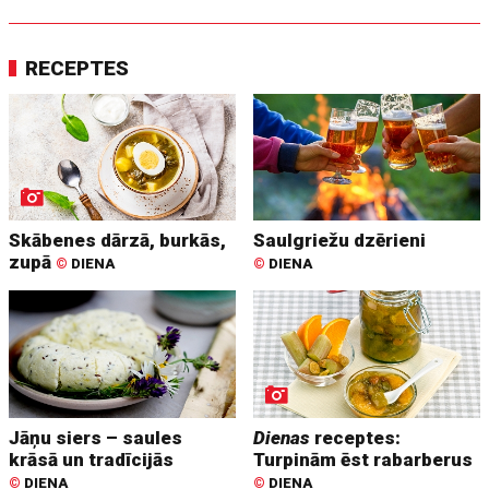
RECEPTES
Skābenes dārzā, burkās,
Saulgriežu dzērieni
zupā
©
DIENA
©
DIENA
Jāņu siers – saules
Dienas
receptes:
krāsā un tradīcijās
Turpinām ēst rabarberus
©
DIENA
©
DIENA