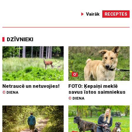
Vairāk
RECEPTES
DZĪVNIEKI
Netraucē un netuvojies!
FOTO: Ķepaiņi meklē
savus īstos saimniekus
©
DIENA
©
DIENA