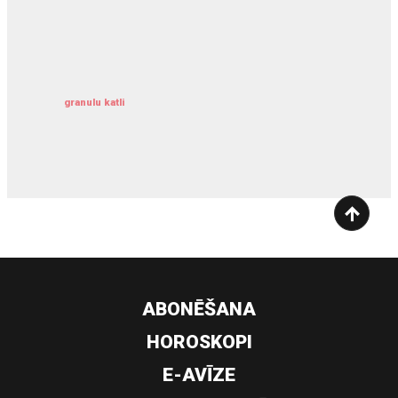
kravu apdrošināšana
granulu katli
siltumsūknis
ABONĒŠANA
HOROSKOPI
E-AVĪZE