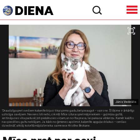
Jānis Vecbrālis
"Draudzīga pret svešiem kaķenīte bijusi tikai pirmo gadu, bet pieaugot – vairs ne. Šī šķirne ir ārkārtīgi
uzticīga savējiem. Neviens īsti netic, cik mīļi Mīce izturas pret mājiniekiem – guļ mūsu gultā,
ieritinājusies vīra padusē, ļoti pieķērusies viņam, un no rīta prasa, lai pakasa vēderiņu. Kamēr kaķītis
nav piecēlies, gultu neklājam. Ja kāds no ģimenes apslimst, kaķenīte apguļas blakus – cenšas
dziedināt," atklāj kolorītā mājdzīvnieka saimniece Kristīne Brokane.