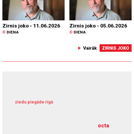
Zirnis joko - 11.06.2026
Zirnis joko - 05.06.2026
©
DIENA
©
DIENA
Vairāk
ZIRNIS JOKO
ziedu piegāde rīgā
meliorācijas darbi
octa
dziļurbums