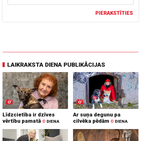
PIERAKSTĪTIES
LAIKRAKSTA DIENA PUBLIKĀCIJAS
Līdzcietība ir dzīves
Ar suņa degunu pa
vērtību pamatā
cilvēka pēdām
©
DIENA
©
DIENA