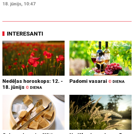
18. jūnijs, 10:47
INTERESANTI
Nedēļas horoskops: 12. -
Padomi vasarai
©
DIENA
18. jūnijs
©
DIENA