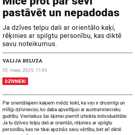
Mīce prot par sevi
pastāvēt un nepadodas
Ja dzīves telpu dali ar orientālo kaķi,
rēķinies ar spilgtu personību, kas diktē
savu noteikumus.
VALIJA BELUZA
30. maijs, 2025, 11:00
DZĪVNIEKI
Par orientālajiem kaķiem mēdz teikt, ka viņi ir drosmīgi un
mīlīgi dzīvnieciņi, ko daba apveltījusi ar austrumniecisku
gudrību. Vienlaikus šai šķirnei piemīt izteikta individualitāte.
Ja tu dzīves telpu dali ar orientāli, rēķinies ar spilgtu
personību, kas ne tikai apzinās savu vērtību, bet arī diktē