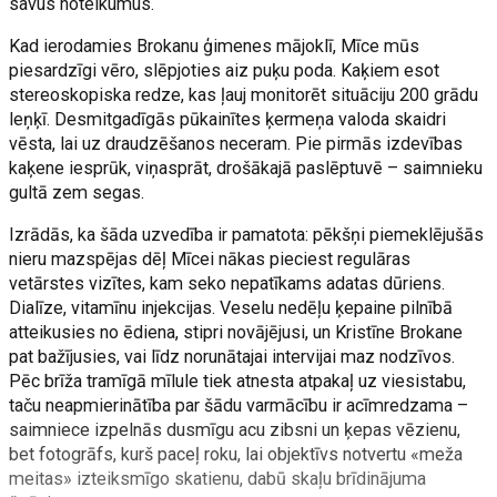
savus noteikumus.
Kad ierodamies Brokanu ģimenes mājoklī, Mīce mūs
piesardzīgi vēro, slēpjoties aiz puķu poda. Kaķiem esot
stereoskopiska redze, kas ļauj monitorēt situāciju 200 grādu
leņķī. Desmitgadīgās pūkainītes ķermeņa valoda skaidri
vēsta, lai uz draudzēšanos neceram. Pie pirmās izdevības
kaķene iesprūk, viņasprāt, drošākajā paslēptuvē – saimnieku
gultā zem segas.
Izrādās, ka šāda uzvedība ir pamatota: pēkšņi piemeklējušās
nieru mazspējas dēļ Mīcei nākas pieciest regulāras
vetārstes vizītes, kam seko nepatīkams adatas dūriens.
Dialīze, vitamīnu injekcijas. Veselu nedēļu ķepaine pilnībā
atteikusies no ēdiena, stipri novājējusi, un Kristīne Brokane
pat bažījusies, vai līdz norunātajai intervijai maz nodzīvos.
Pēc brīža tramīgā mīlule tiek atnesta atpakaļ uz viesistabu,
taču neapmierinātība par šādu varmācību ir acīmredzama –
saimniece izpelnās dusmīgu acu zibsni un ķepas vēzienu,
bet fotogrāfs, kurš paceļ roku, lai objektīvs notvertu «meža
meitas» izteiksmīgo skatienu, dabū skaļu brīdinājuma