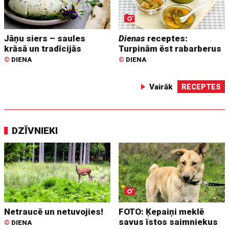
Jāņu siers – saules
Dienas
receptes:
krāsā un tradīcijās
Turpinām ēst rabarberus
©
DIENA
©
DIENA
Vairāk
RECEPTES
DZĪVNIEKI
Netraucē un netuvojies!
FOTO: Ķepaiņi meklē
savus īstos saimniekus
©
DIENA