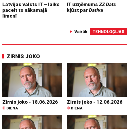
Latvijas valsts IT – laiks
IT uzņēmums
ZZ Dats
pacelt to nākamajā
kļūst par
Dativa
līmenī
Vairāk
TEHNOLOĢIJAS
ZIRNIS JOKO
Zirnis joko - 18.06.2026
Zirnis joko - 12.06.2026
©
DIENA
©
DIENA