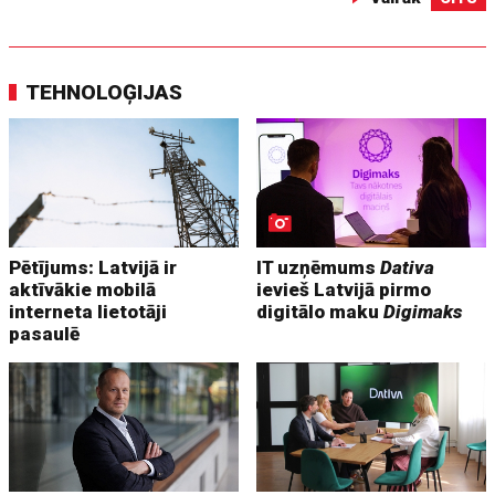
TEHNOLOĢIJAS
Pētījums: Latvijā ir
IT uzņēmums
Dativa
aktīvākie mobilā
ievieš Latvijā pirmo
interneta lietotāji
digitālo maku
Digimaks
pasaulē