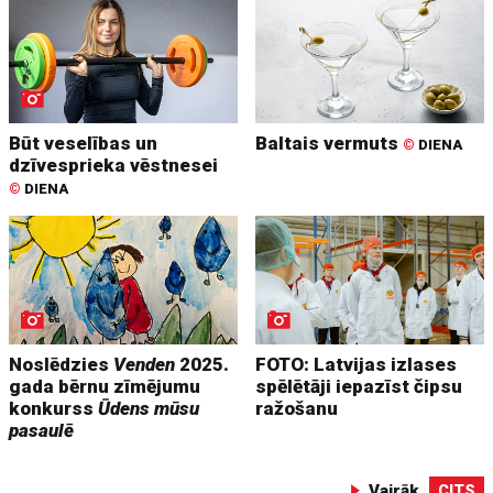
Būt veselības un
Baltais vermuts
©
DIENA
dzīvesprieka vēstnesei
©
DIENA
Noslēdzies
Venden
2025.
FOTO: Latvijas izlases
gada bērnu zīmējumu
spēlētāji iepazīst čipsu
konkurss
Ūdens mūsu
ražošanu
pasaulē
Vairāk
CITS