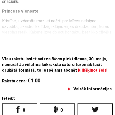
šņācienu.
Princese vienpate
Kristīne, juzdamās mazliet neērti par Mīces nelaipno
uzvedību, skaidro, ka līdzīgi klājas viņas draudzenēm, kuras
viesojas retāk. Kaķene izveido acu kontaktu, bet tikko cilvēks
pieliecas, lai pabužinātu, mēģina iekost degunā. Turpretī tie,
kuri nāk ciemos regulāri, tiek pagodināti ar ierāpšanos klēpī.
Paijāt sevi Mīce gan neļauj.
Visu rakstu lasiet avīzes
Diena
piektdienas, 30. maija,
numurā! Ja vēlaties laikraksta saturu turpmāk lasīt
drukātā formātā, to iespējams abonēt
klikšķinot šeit!
€1.00
Raksta cena:
Vairāk informācijas
Ieteikt
0
0