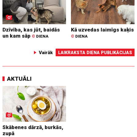
Dzīvība, kas jūt, baidās
Kā uzvedas laimīgs kaķis
un kam sāp
©
DIENA
©
DIENA
Vairāk
LAIKRAKSTA DIENA PUBLIKĀCIJAS
AKTUĀLI
Skābenes dārzā, burkās,
zupā