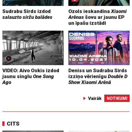
Sudrabu Sirds izdod
Ozols ieskandina
Xiaomi
salauzto siržu balādes
Arēnas
šovu ar jaunu EP
un īpašu izstādi
VIDEO: Aivo Oskis izdod
Deniss un Sudrabu Sirds
jaunu singlu
One Song
izziņo vērienīgu
Double D
Ago
Show
Xiaomi Arēnā
Vairāk
NOTIKUMI
CITS