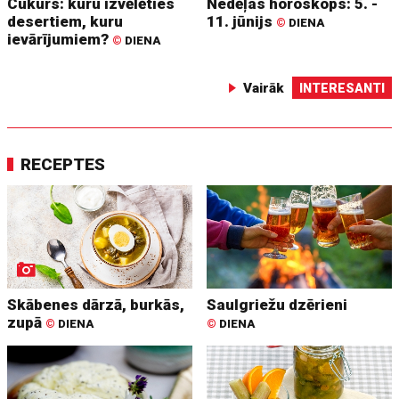
Cukurs: kuru izvēlēties
Nedēļas horoskops: 5. -
desertiem, kuru
11. jūnijs
©
DIENA
ievārījumiem?
©
DIENA
Vairāk
INTERESANTI
RECEPTES
Skābenes dārzā, burkās,
Saulgriežu dzērieni
zupā
©
DIENA
©
DIENA