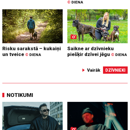
©
DIENA
Risku sarakstā – kukaiņi
Saikne ar dzīvnieku
un tveice
piešķir dzīvei jēgu
©
DIENA
©
DIENA
Vairāk
DZĪVNIEKI
NOTIKUMI