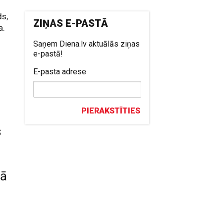
ds,
ZIŅAS E-PASTĀ
a.
Saņem Diena.lv aktuālās ziņas
e-pastā!
E-pasta adrese
PIERAKSTĪTIES
s
kā