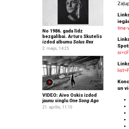
Zaļup
Link
iegād
tina-
No 1986. gada līdz
bezgalībai. Arturs Skutelis
Link
izdod albumu
Solus Rex
Spot
2. maijs, 14:25
si=c
Link
list
Konc
un v
VIDEO: Aivo Oskis izdod
jaunu singlu
One Song Ago
21. aprīlis, 11:10