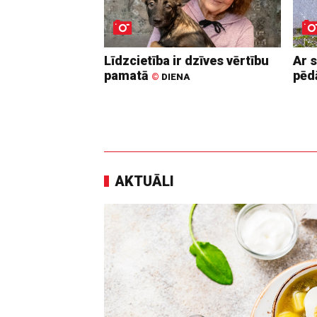
Līdzcietība ir dzīves vērtību
Ar 
pamatā
pē
©
DIENA
AKTUĀLI