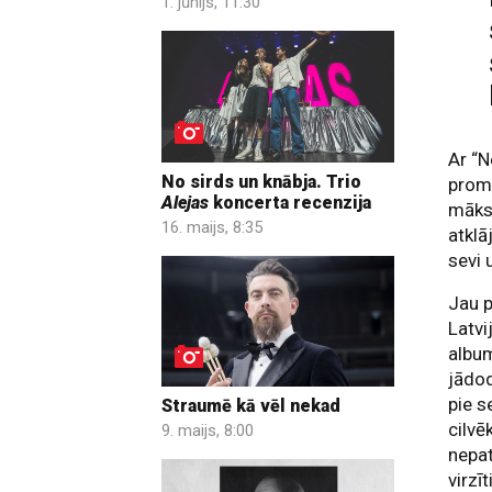
1. jūnijs, 11:30
Ar “
No sirds un knābja. Trio
prom 
Alejas
koncerta recenzija
māksl
16. maijs, 8:35
atklā
sevi 
Jau 
Latv
album
jādod
pie s
Straumē kā vēl nekad
cilvē
9. maijs, 8:00
nepat
virzī