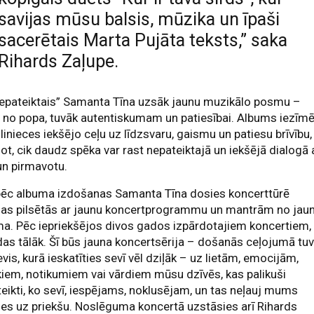
savijas mūsu balsis, mūzika un īpaši
sacerētais Marta Pujāta teksts,” saka
Rihards Zaļupe.
Nepateiktais” Samanta Tīna uzsāk jaunu muzikālo posmu –
no popa, tuvāk autentiskumam un patiesībai. Albums iezīm
inieces iekšējo ceļu uz līdzsvaru, gaismu un patiesu brīvību,
jot, cik daudz spēka var rast nepateiktajā un iekšējā dialogā 
un pirmavotu.
pēc albuma izdošanas Samanta Tīna dosies koncerttūrē
ijas pilsētās ar jaunu koncertprogrammu un mantrām no jau
a. Pēc iepriekšējos divos gados izpārdotajiem koncertiem, 
as tālāk. Šī būs jauna koncertsērija – došanās ceļojumā tu
evis, kurā ieskatīties sevī vēl dziļāk – uz lietām, emocijām,
kiem, notikumiem vai vārdiem mūsu dzīvēs, kas palikuši
eikti, ko sevī, iespējams, noklusējam, un tas neļauj mums
ties uz priekšu. Noslēguma koncertā uzstāsies arī Rihards