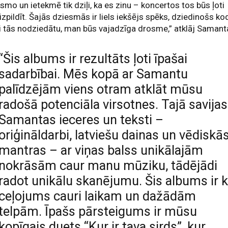
smo un ietekmē tik dziļi, ka es zinu – koncertos tos būs ļoti
 izpildīt. Šajās dziesmās ir liels iekšējs spēks, dziedinošs ko
ai tās nodziedātu, man būs vajadzīga drosme,” atklāj Samant
“Šis albums ir rezultāts ļoti īpašai
sadarbībai. Mēs kopā ar Samantu
palīdzējām viens otram atklāt mūsu
radošā potenciāla virsotnes. Tajā savijas
Samantas ieceres un teksti –
oriģināldarbi, latviešu dainas un vēdiskā
mantras – ar viņas balss unikālajām
nokrāsām caur manu mūziku, tādējādi
radot unikālu skanējumu. Šis albums ir 
ceļojums cauri laikam un dažādām
telpām. Īpašs pārsteigums ir mūsu
kopīgais duets “Kur ir tava sirds”, kur