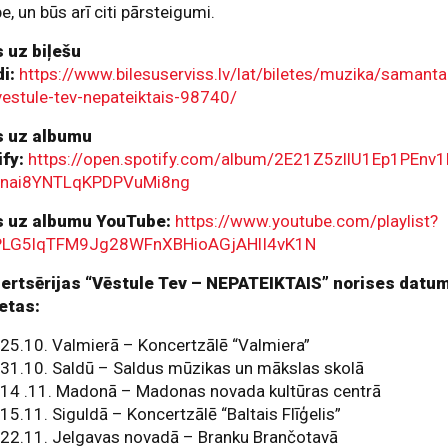
e, un būs arī citi pārsteigumi.
s uz biļešu
i:
https://www.bilesuserviss.lv/lat/biletes/muzika/samanta
vestule-tev-nepateiktais-98740/
s uz albumu
ify:
https://open.spotify.com/album/2E21Z5zllU1Ep1PEnv
Fnai8YNTLqKPDPVuMi8ng
s uz albumu YouTube:
https://www.youtube.com/playlist?
=PLG5lqTFM9Jg28WFnXBHioAGjAHlI4vK1N
ertsērijas “Vēstule Tev – NEPATEIKTAIS” norises datum
ietas:
25.10. Valmierā – Koncertzālē “Valmiera”
31.10. Saldū – Saldus mūzikas un mākslas skolā
14 .11. Madonā – Madonas novada kultūras centrā
15.11. Siguldā – Koncertzālē “Baltais Flīģelis”
22.11. Jelgavas novadā – Branku Brančotavā