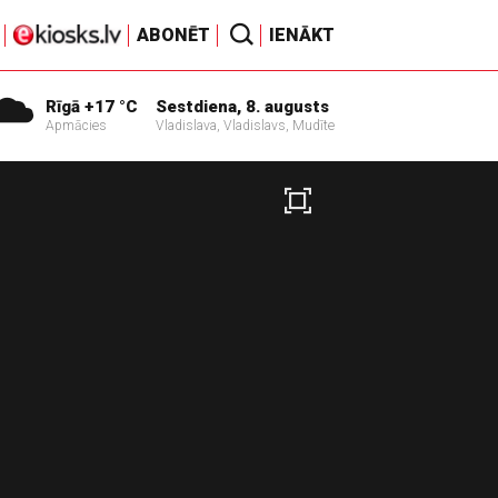
ABONĒT
IENĀKT
Rīgā +17 °C
Sestdiena, 8. augusts
Apmācies
Vladislava, Vladislavs, Mudīte