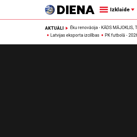
Izklaide
Ēku renovācija - KĀDS MĀJOKLIS
AKTUĀLI
Latvijas eksporta izcilības
PK futbolā - 202