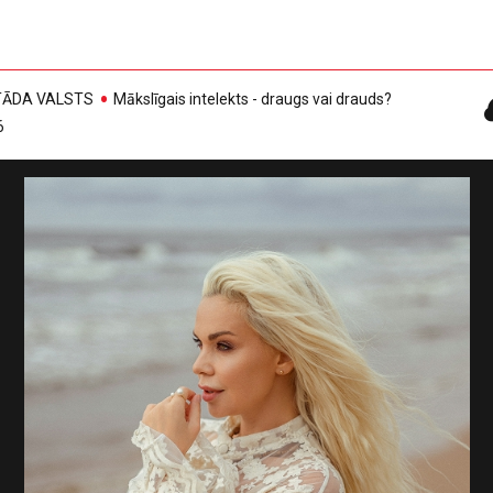
, TĀDA VALSTS
Mākslīgais intelekts - draugs vai drauds?
6