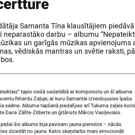
erttūrē
iedātāja Samanta Tīna klausītājiem piedāvā
 neparastāko darbu – albumu “Nepateiktais”
mūzikas un garīgās mūzikas apvienojums 
inas, vēdiskās mantras un svētie raksti, p
bos.
teiktais” tapis ciešā sadarbībā ar komponistu un šī albuma
centu Rihardu Zaļupi, ar kuru Samantai izveidojusies īpaša
a saikne. Albuma tapšanā piedalījies arī Tukuma zaļais koris
ste Dace Zālīte-Zilberte un ģitārists Mārcis Vasiļevskis.
pašai šis albums bija pavisam jauna pieredze – nācās
ies dziedāt no jauna. Katrs skaņdarbs mani emocionāli