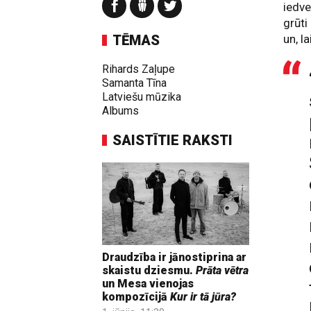
iedve
grūti
TĒMAS
un, l
Rihards Zaļupe
Samanta Tīna
Latviešu mūzika
Albums
SAISTĪTIE RAKSTI
Draudzība ir jānostiprina ar
skaistu dziesmu.
Prāta vētra
un Mesa vienojas
kompozīcijā
Kur ir tā jūra?