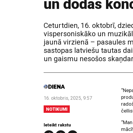
un dodas konc
Ceturtdien, 16. oktobrī, dz
vispersoniskāko un muzikāli
jaunā virzienā – pasaules 
sastopas latviešu tautas da
un gaismu nesošos skaņdar
“Nepa
produ
16. oktobris, 2025, 9:57
radoš
NOTIKUMI
čelli
“Man 
Ieteikt rakstu
mācīt