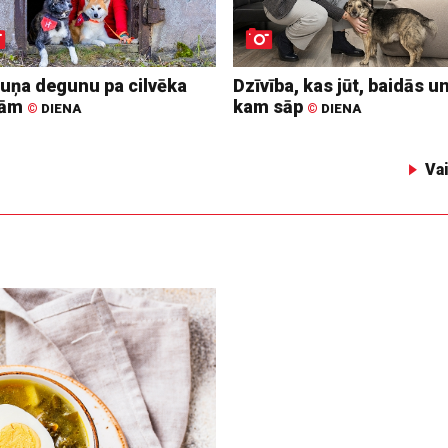
suņa degunu pa cilvēka
Dzīvība, kas jūt, baidās u
dām
kam sāp
©
DIENA
©
DIENA
Va