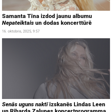
Samanta Tīna izdod jaunu albumu
Nepateiktais
un dodas koncerttūrē
16. oktobris, 2025, 9:57
Senās uguns naktī
izskanēs Lindas Leen
un Riharda Zaļupes koncertprogramma