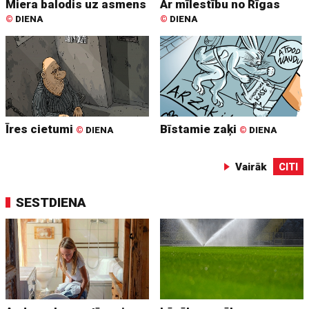
Miera balodis uz asmens
Ar mīlestību no Rīgas
©
DIENA
©
DIENA
Īres cietumi
Bīstamie zaķi
©
DIENA
©
DIENA
Vairāk
CITI
SESTDIENA