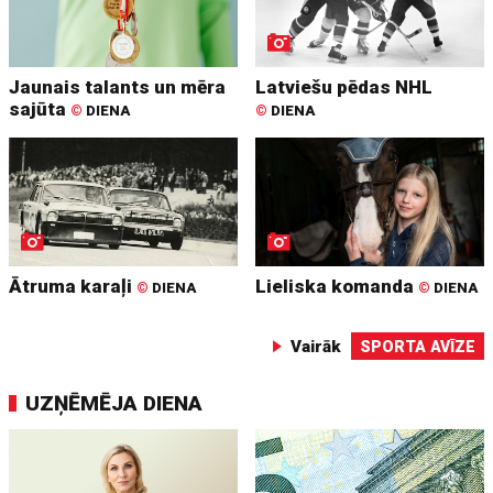
Jaunais talants un mēra
Latviešu pēdas NHL
sajūta
©
DIENA
©
DIENA
Ātruma karaļi
Lieliska komanda
©
DIENA
©
DIENA
Vairāk
SPORTA AVĪZE
UZŅĒMĒJA DIENA