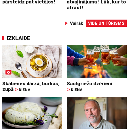
pārsteidz pat vietējos!
atvaļinājuma ! Lūk, kur to
atrast!
Vairāk
VIDE UN TŪRISMS
IZKLAIDE
Skābenes dārzā, burkās,
Saulgriežu dzērieni
zupā
©
DIENA
©
DIENA