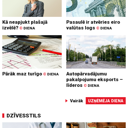
Kā neapjukt plašajā
Pasaulē ir atvēries eiro
izvēlē?
valūtas logs
©
DIENA
©
DIENA
Pārāk maz turīgo
Autopārvadājumu
©
DIENA
pakalpojumu eksports –
līderos
©
DIENA
Vairāk
UZŅĒMĒJA DIENA
DZĪVESSTILS