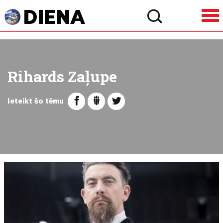
Rihards Zaļupe
Ieteikt šo tēmu