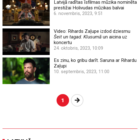
Latvijā radītas īsfilmas mūzika nominēta
prestižai Holivudas mūzikas balvai
6. novembris, 2023, 9:51
Video: Rihards Zaļupe izdod dziesmu
Šeit un tagad. Klusumā
un aicina uz
koncertu
24. oktobris, 2023, 10:09
Es zinu, ko gribu darīt. Saruna ar Rihardu
Zaļupi
10. septembris, 2023, 11:00
Nākošā
1