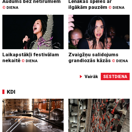
Audums bez netīrumiem
Lēnākas spēles ar
ilgākām pauzēm
©
DIENA
©
DIENA
Laikapstākļi festivālam
Zvaigžņu salidojums
nekaitē
grandiozās kāzās
©
DIENA
©
DIENA
Vairāk
SESTDIENA
KDI