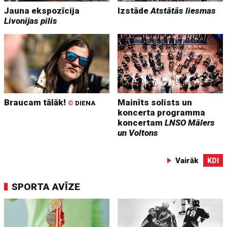
Jauna ekspozīcija
Izstāde
Atstātās liesmas
Livonijas pilis
Braucam tālāk!
Mainīts solists un
©
DIENA
koncerta programma
koncertam
LNSO Mālers
un Voltons
Vairāk
KDI
SPORTA AVĪZE