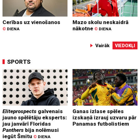
Cerības uz vienošanos
Mazo skolu neskaidrā
nākotne
©
DIENA
©
DIENA
Vairāk
VIEDOKĻI
SPORTS
Eliteprospects
galvenais
Ganas izlase spēles
jauno spēlētāju eksperts:
izskaņā izrauj uzvaru pār
jau janvārī Floridas
Panamas futbolistiem
Panthers
bija nolēmusi
iegūt Šmitu
©
DIENA