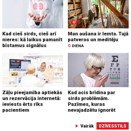
Kad cieš sirds, cieš arī
Man aušana ir lemta. Tajā
nieres: kā laikus pamanīt
patveros un meditēju
bīstamus signālus
©
DIENA
Zāļu pieejamība aptiekās
Kad acis brīdina par
un rezervācija internetā:
sirds problēmām.
ieviests ērts rīks
Pazīmes, kuras
pacientiem
nevajadzētu ignorēt
Vairāk
DZĪVESSTILS