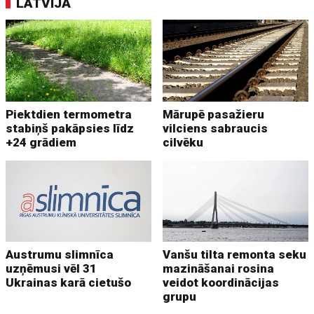
LATVIJĀ
Piektdien termometra
Mārupē pasažieru
stabiņš pakāpsies līdz
vilciens sabraucis
+24 grādiem
cilvēku
Austrumu slimnīca
Vanšu tilta remonta seku
uzņēmusi vēl 31
mazināšanai rosina
Ukrainas karā cietušo
veidot koordinācijas
grupu