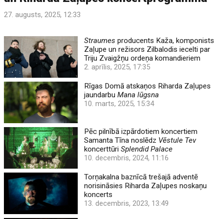
27. augusts, 2025, 12:33
Straumes
producents Kaža, komponists
Zaļupe un režisors Zilbalodis iecelti par
Triju Zvaigžņu ordeņa komandieriem
2. aprīlis, 2025, 17:35
Rīgas Domā atskaņos Riharda Zaļupes
jaundarbu
Mana lūgsna
10. marts, 2025, 15:34
Pēc pilnībā izpārdotiem koncertiem
Samanta Tīna noslēdz
Vēstule Tev
koncerttūri
Splendid Palace
10. decembris, 2024, 11:16
Torņakalna baznīcā trešajā adventē
norisināsies Riharda Zaļupes noskaņu
koncerts
13. decembris, 2023, 13:49