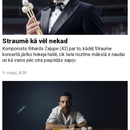
Straumē kā vēl nekad
Komponists Rihards Zaļupe (43) par to, kādēļ Straume
koncertā jārīko hokeja hallē, cik liela nozīme mākslā ir naudai
un kā viens pēc otra piepildās sapņi.
9. maijs, 8:00