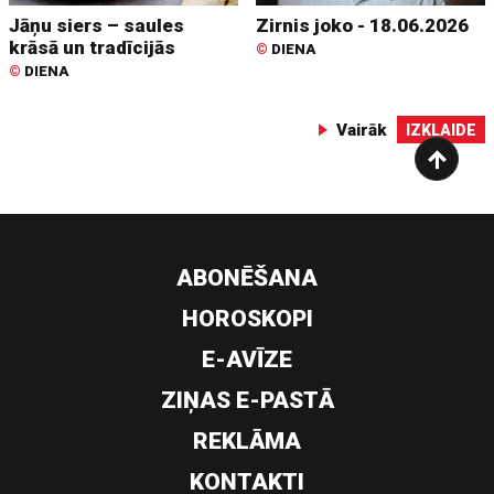
Jāņu siers – saules
Zirnis joko - 18.06.2026
krāsā un tradīcijās
©
DIENA
©
DIENA
Vairāk
IZKLAIDE
ABONĒŠANA
HOROSKOPI
E-AVĪZE
ZIŅAS E-PASTĀ
REKLĀMA
KONTAKTI