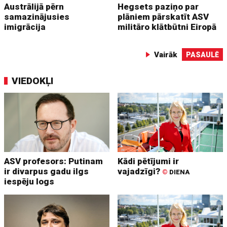
Austrālijā pērn
Hegsets paziņo par
samazinājusies
plāniem pārskatīt ASV
imigrācija
militāro klātbūtni Eiropā
Vairāk
PASAULĒ
VIEDOKĻI
ASV profesors: Putinam
Kādi pētījumi ir
ir divarpus gadu ilgs
vajadzīgi?
©
DIENA
iespēju logs