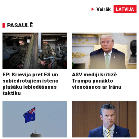
Vairāk
LATVIJĀ
PASAULĒ
EP: Krievija pret ES un
ASV mediji kritizē
sabiedrotajiem īsteno
Trampa panākto
plašāku iebiedēšanas
vienošanos ar Irānu
taktiku