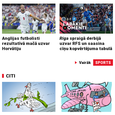
Anglijas futbolisti
Riga
spraigā derbijā
rezultatīvā mačā uzvar
uzvar RFS un saasina
Horvātiju
cīņu kopvērtējuma tabulā
Vairāk
SPORTS
CITI