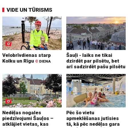
VIDE UN TŪRISMS
Velobrīvdienas starp
Šauļi - laiks ne tikai
Kolku un Rīgu
dzirdēt par pilsētu, bet
©
DIENA
arī sadzirdēt pašu pilsētu
Nedēļas nogales
Pēc šo vietu
piedzīvojumi Šauļos –
apmeklēšanas jutīsies
atklājiet vietas, kas
tā, kā pēc nedēļas gara