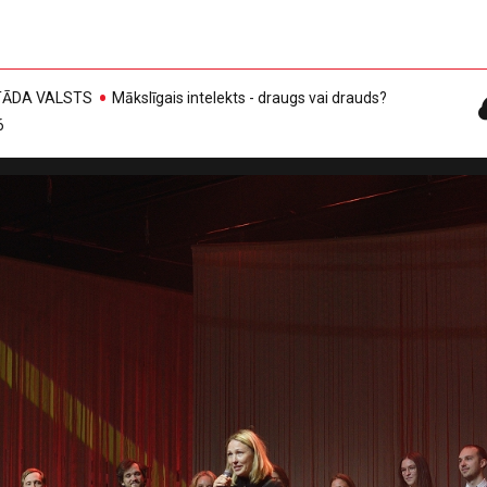
, TĀDA VALSTS
Mākslīgais intelekts - draugs vai drauds?
6