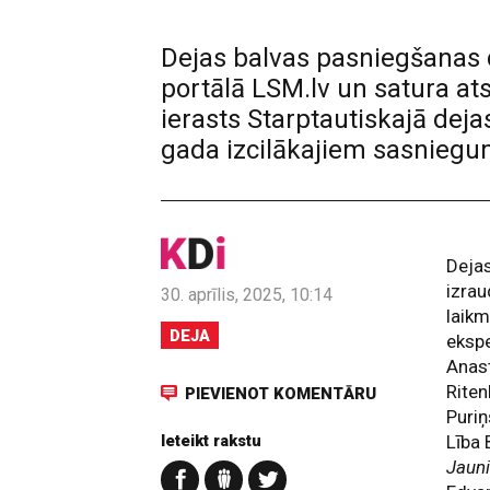
Dejas balvas pasniegšanas
portālā LSM.lv un satura atsk
ierasts Starptautiskajā deja
gada izcilākajiem sasnieg
Dejas
izrau
30. aprīlis, 2025, 10:14
laikm
DEJA
ekspe
Anast
Riten
PIEVIENOT KOMENTĀRU
Puriņ
Ieteikt rakstu
Lība 
Jauni