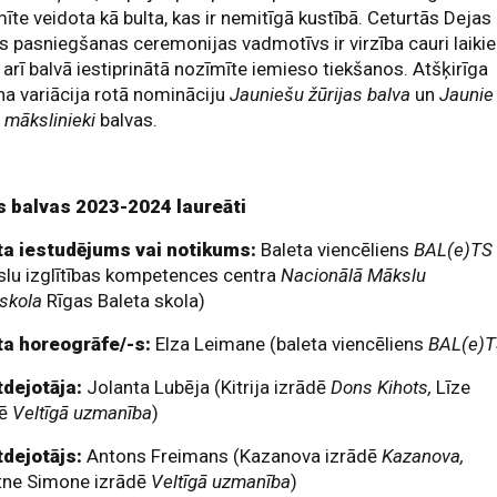
īte veidota kā bulta, kas ir nemitīgā kustībā. Ceturtās Dejas
s pasniegšanas ceremonijas vadmotīvs ir virzība cauri laiki
 arī balvā iestiprinātā nozīmīte iemieso tiekšanos. Atšķirīga
na variācija rotā nomināciju
Jauniešu žūrijas balva
un
Jaunie
 mākslinieki
balvas.
s balvas 2023-2024 laureāti
ta iestudējums vai notikums:
Baleta viencēliens
BAL(e)TS
slu izglītības kompetences centra
Nacionālā Mākslu
skola
Rīgas Baleta skola)
ta horeogrāfe/-s:
Elza Leimane (baleta viencēliens
BAL(e)
tdejotāja:
Jolanta Lubēja (Kitrija izrādē
Dons Kihots,
Līze
dē
Veltīgā uzmanība
)
tdejotājs:
Antons Freimans (Kazanova izrādē
Kazanova,
itne Simone izrādē
Veltīgā uzmanība
)