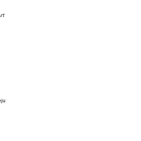
rt
eju