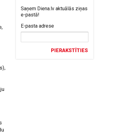
Saņem Diena.lv aktuālās ziņas
e-pastā!
–
E-pasta adrese
e,
PIERAKSTĪTIES
s),
ju
s
du