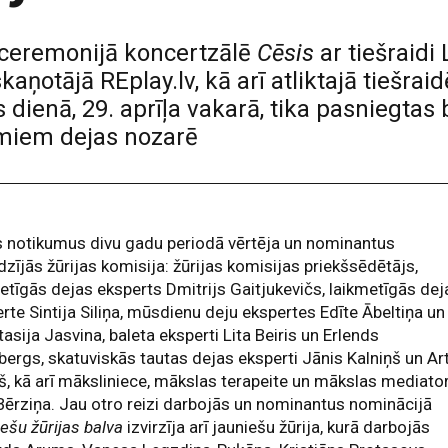
 ceremonijā koncertzālē
Cēsis
ar tiešraidi
aņotājā REplay.lv, kā arī atliktajā tiešraid
s dienā, 29. aprīļa vakarā, tika pasniegta
umiem dejas nozarē
 notikumus divu gadu periodā vērtēja un nominantus
dzījās žūrijas komisija: žūrijas komisijas priekšsēdētājs,
etīgās dejas eksperts Dmitrijs Gaitjukevičs, laikmetīgās dej
rte Sintija Siliņa, mūsdienu deju ekspertes Edīte Ābeltiņa un
asija Jasvina, baleta eksperti Lita Beiris un Erlends
bergs, skatuviskās tautas dejas eksperti Jānis Kalniņš un Ar
š, kā arī māksliniece, mākslas terapeite un mākslas mediato
Bērziņa. Jau otro reizi darbojās un nominantus nominācijā
ešu žūrijas balva
izvirzīja arī jauniešu žūrija, kurā darbojās