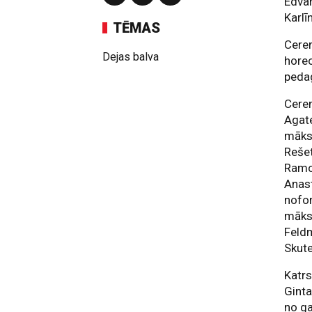
Edva
Karlī
TĒMAS
Cerem
Dejas balva
horeo
peda
Cerem
Agate
māksl
Rešet
Ramon
Anast
nofor
māks
Feldm
Skute
Katrs
Ginta
no ga