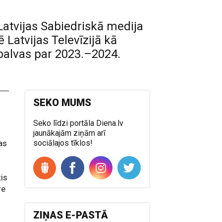
 Latvijas Sabiedriskā medija
ē Latvijas Televīzijā kā
s balvas par 2023.–2024.
SEKO MUMS
Seko līdzi portāla Diena.lv
jaunākajām ziņām arī
as
sociālajos tīklos!
tis
re
ZIŅAS E-PASTĀ