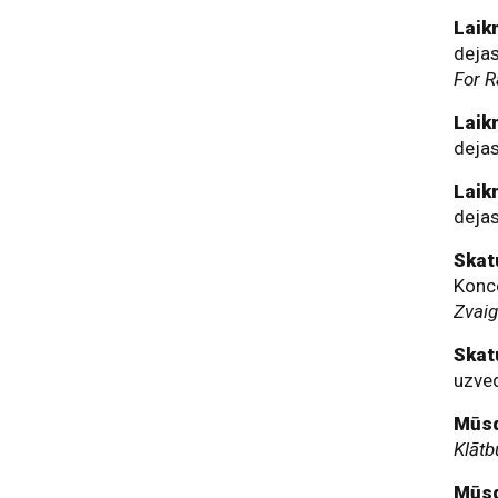
Laik
dejas
For R
Laik
deja
Laik
dejas
Skat
Konc
Zvai
Skat
uzv
Mūsd
Klātb
Mūsd