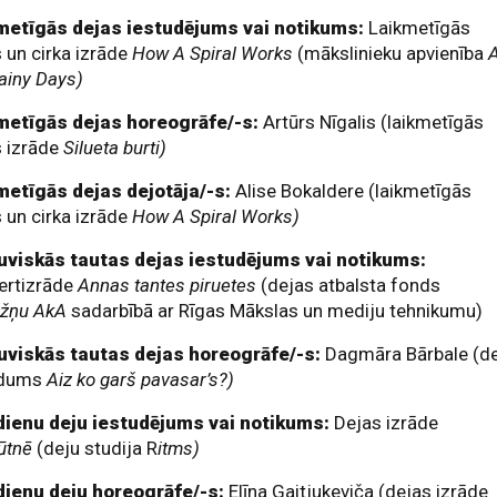
metīgās dejas iestudējums vai notikums:
Laikmetīgās
 un cirka izrāde
How A Spiral Works
(mākslinieku apvienība
A
ainy Days)
metīgās dejas horeogrāfe/-s:
Artūrs Nīgalis (laikmetīgās
s izrāde
Silueta burti)
metīgās dejas dejotāja/-s:
Alise Bokaldere (laikmetīgās
 un cirka izrāde
How A Spiral Works)
uviskās tautas dejas iestudējums vai notikums:
ertizrāde
Annas tantes piruetes
(dejas atbalsta fonds
gžņu AkA
sadarbībā ar Rīgas Mākslas un mediju tehnikumu)
uviskās tautas dejas horeogrāfe/-s:
Dagmāra Bārbale (d
edums
Aiz ko garš pavasar’s?)
ienu deju iestudējums vai notikums:
Dejas izrāde
ūtnē
(deju studija R
itms)
ienu deju horeogrāfe/-s:
Elīna Gaitjukeviča (dejas izrāde