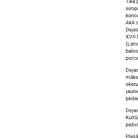
Tika 
simpā
konc
AkA
s
Deja
XVII 
(Latv
balso
porce
Dejas
māksl
skat
jauni
pedag
Dejas
Kultū
pašva
Plašā