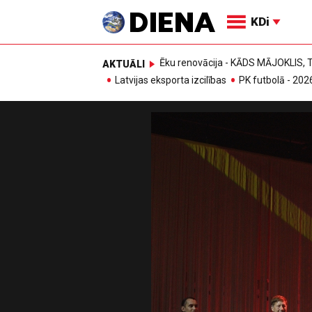
KDi
Ēku renovācija - KĀDS MĀJOKLIS
AKTUĀLI
Latvijas eksporta izcilības
PK futbolā - 202