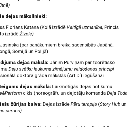
ūtnē)
ie dejas mākslinieki:
ss Florians Katana (Kolā izrādē
Veltīgā uzmanība,
Princis
ts izrādē
Žizele)
 Jasinska (par panākumiem breika sacensībās Japānā,
ngā, Somijā un Polijā)
ldījums dejas mākslā:
Jānim Purviņam par teorētisko
jumu
Deju svētku laukuma zīmējumu veidošanas principi
sionālā doktora grāda mākslās (Art.D.) iegūšanai
teigums dejas mākslā:
Laikmetīgās dejas notikumu
e&Perform
cikls (horeogrāfu un dejotāju komanda
Deja Tod
iešu žūrijas balva:
Dejas izrāde
Pāru terapija
(
Story Hub
un
as perons)