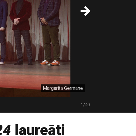
Margarita Germane
1/40
24
laureāti