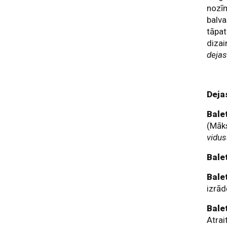
nozīm
balva
tāpat
dizai
dejas
Deja
Bale
(Māk
vidus
Bale
Bale
izrā
Bale
Atra