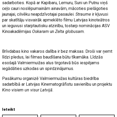
sadarboties. Kopā ar Kapibaru, Lemuru, Suni un Putnu viņš
ceļo cauri noslēpumainām ainavām, mācoties pielāgoties
jaunajai, cilvēku neapdzīvotajai pasaulei.
Straume
ir kļuvusi
par skatītāju visvairāk apmeklēto filmu Latvijas kinoteātros
un ieguvusi starptautisku atzinību, tostarp nominācijas ASV
Kinoakadēmijas
Oskaram
un
Zelta globusam.
Brīvdabas kino vakaros dalība ir bez maksas. Droši var ņemt
līdzi pledus, lai filmas baudīšana būtu tīkamāka. Līdzās
esošajā Valmiermuižas alus tirgotavā būs iespējams
iegādāties uzkodas un spirdzinājumus.
Pasākumu organizē Valmiermuižas kultūras biedrība
sadarbībā ar Latvijas Kinematogrāfistu savienību un projektu
Kino visiem un visur Latvijā.
Ieteikt