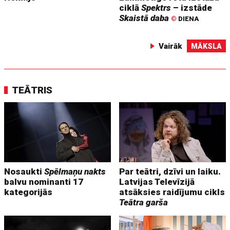
ciklā
Spektrs
– izstāde
Skaistā daba
©
DIENA
Vairāk
MĀKSLA
TEĀTRIS
Nosaukti
Spēlmaņu nakts
Par teātri, dzīvi un laiku.
balvu nominanti 17
Latvijas Televīzijā
kategorijās
atsāksies raidījumu cikls
Teātra garša