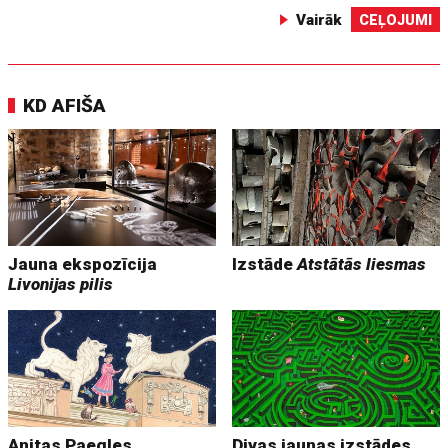
Vairāk
CEĻOJUMI
KD AFIŠA
Jauna ekspozīcija
Izstāde
Atstātās liesmas
Livonijas pilis
Anitas Paegles
Divas jaunas izstādes