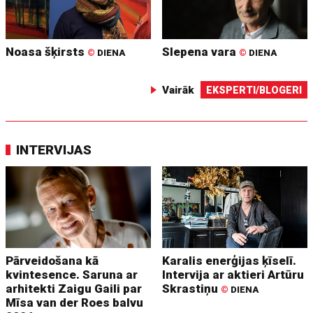
Noasa šķirsts
Slepena vara
©
DIENA
©
DIENA
Vairāk
EKSPERTI/BLOGERI
INTERVIJAS
Pārveidošana kā
Karalis enerģijas ķīselī.
kvintesence. Saruna ar
Intervija ar aktieri Artūru
arhitekti Zaigu Gaili par
Skrastiņu
©
DIENA
Mīsa van der Roes balvu