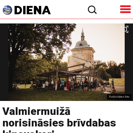
Publicitātes foto
Valmiermuižā
norisināsies brīvdabas