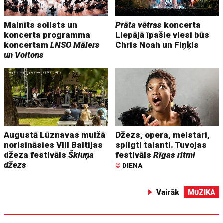
Mainīts solists un
Prāta vētras
koncerta
koncerta programma
Liepājā īpašie viesi būs
koncertam
LNSO Mālers
Chris Noah un Fiņķis
un Voltons
Augustā Lūznavas muižā
Džezs, opera, meistari,
norisināsies VIII Baltijas
spilgti talanti. Tuvojas
džeza festivāls
Škiuņa
festivāls
Rīgas ritmi
džezs
©
DIENA
Vairāk
MŪZIKA