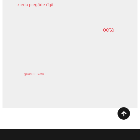
ziedu piegāde rīgā
meliorācijas darbi
octa
dziļurbums
kravu apdrošināšana
granulu katli
siltumsūknis