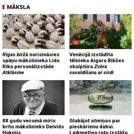
MĀKSLA
Rīgas biržā
norisināsies
Venēcijā izstādīta
spāņu mākslinieka Lido
tēlnieka Aigara Bikšes
Riko personālizstāde
skulptūra
Zvēra
Atklāsme
savaldīšana ar sirdi
88 gadu vecumā miris
Glabājot atmiņas par
britu mākslinieks Deivids
pieskārienu dabai.
Hoknijs
Laikmetīgo rotu izstāžu