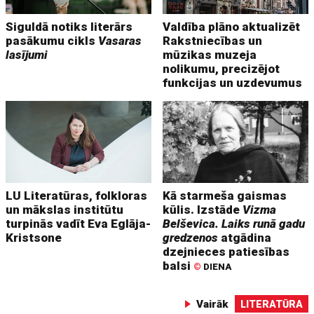
Siguldā notiks literārs
Valdība plāno aktualizēt
pasākumu cikls
Vasaras
Rakstniecības un
lasījumi
mūzikas muzeja
nolikumu, precizējot
funkcijas un uzdevumus
LU Literatūras, folkloras
Kā starmeša gaismas
un mākslas institūtu
kūlis. Izstāde
Vizma
turpinās vadīt Eva Eglāja-
Belševica. Laiks runā gadu
Kristsone
gredzenos
atgādina
dzejnieces patiesības
balsi
©
DIENA
Vairāk
LITERATŪRA