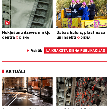
Nokļūšana dzīves mirkļu
Dabas balsis, plastmasa
centrā
un insekti
©
DIENA
©
DIENA
Vairāk
LAIKRAKSTA DIENA PUBLIKĀCIJAS
AKTUĀLI