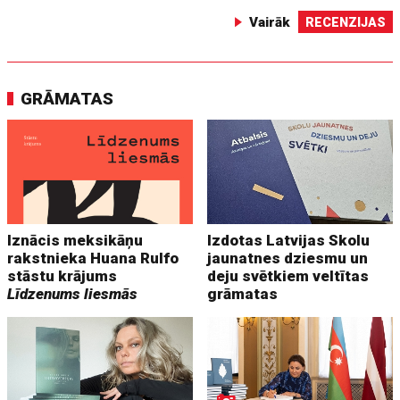
Vairāk
RECENZIJAS
GRĀMATAS
Iznācis meksikāņu
Izdotas Latvijas Skolu
rakstnieka Huana Rulfo
jaunatnes dziesmu un
stāstu krājums
deju svētkiem veltītas
Līdzenums liesmās
grāmatas