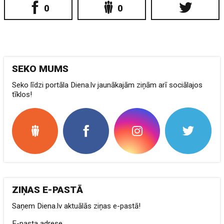
0
0
SEKO MUMS
Seko līdzi portāla Diena.lv jaunākajām ziņām arī sociālajos
tīklos!
ZIŅAS E-PASTĀ
Saņem Diena.lv aktuālās ziņas e-pastā!
E-pasta adrese