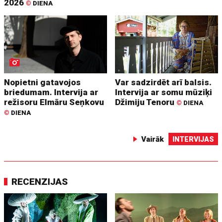
2026
©
DIENA
Nopietni gatavojos
Var sadzirdēt arī balsis.
briedumam. Intervija ar
Intervija ar somu mūziķi
režisoru Elmāru Seņkovu
Džimiju Tenoru
©
DIENA
©
DIENA
Vairāk
INTERVIJAS
RECENZIJAS