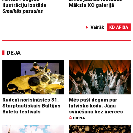
ilustrāciju izstāde
Māksla XO galerijā
Smalkās pasaules
Vairāk
KD AFIŠA
DEJA
Rudenī norisināsies 31.
Mēs paši degam par
Starptautiskais Baltijas
latvisko kodu. Jāņu
Baleta festivāls
svinēšana bez inerces
©
DIENA