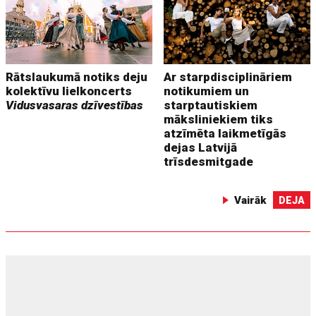
Rātslaukumā notiks deju
Ar starpdisciplināriem
kolektīvu lielkoncerts
notikumiem un
Vidusvasaras dzīvestības
starptautiskiem
māksliniekiem tiks
atzīmēta laikmetīgās
dejas Latvijā
trīsdesmitgade
Vairāk
DEJA