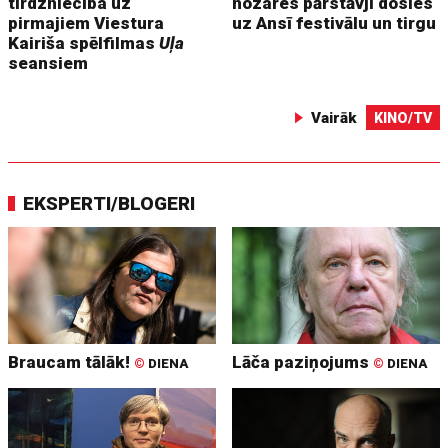
tirdzniecība uz
nozares pārstāvji dosies
pirmajiem Viestura
uz Ansī festivālu un tirgu
Kairiša spēlfilmas
Uļa
seansiem
Vairāk
KINO/TV
EKSPERTI/BLOGERI
Braucam tālāk!
Lāča paziņojums
©
DIENA
©
DIENA