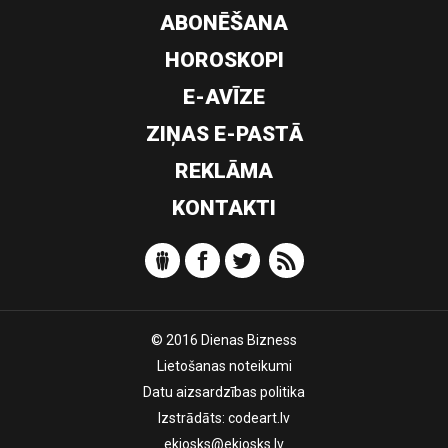
ABONĒŠANA
HOROSKOPI
E-AVĪZE
ZIŅAS E-PASTĀ
REKLĀMA
KONTAKTI
© 2016 Dienas Bizness
Lietošanas noteikumi
Datu aizsardzības politika
Izstrādāts:
codeart.lv
ekiosks@ekiosks.lv