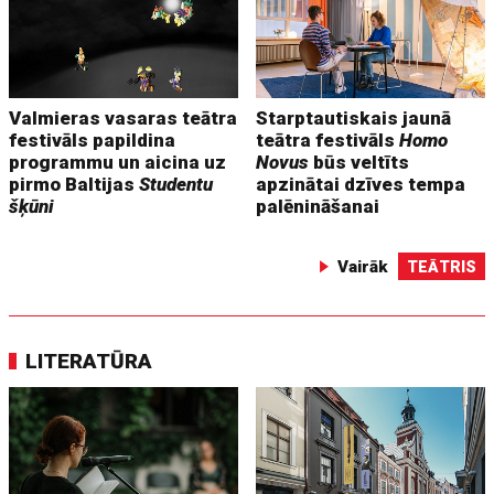
Valmieras vasaras teātra
Starptautiskais jaunā
festivāls papildina
teātra festivāls
Homo
programmu un aicina uz
Novus
būs veltīts
pirmo Baltijas
Studentu
apzinātai dzīves tempa
šķūni
palēnināšanai
Vairāk
TEĀTRIS
LITERATŪRA