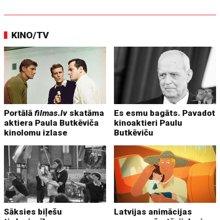
KINO/TV
Portālā
filmas.lv
skatāma
Es esmu bagāts. Pavadot
aktiera Paula Butkēviča
kinoaktieri Paulu
kinolomu izlase
Butkēviču
Sāksies biļešu
Latvijas animācijas