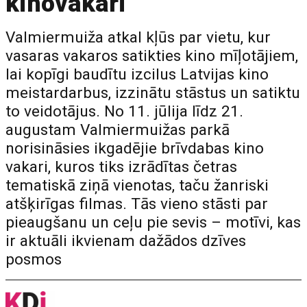
kinovakari
Valmiermuiža atkal kļūs par vietu, kur
vasaras vakaros satikties kino mīļotājiem,
lai kopīgi baudītu izcilus Latvijas kino
meistardarbus, izzinātu stāstus un satiktu
to veidotājus. No 11. jūlija līdz 21.
augustam Valmiermuižas parkā
norisināsies ikgadējie brīvdabas kino
vakari, kuros tiks izrādītas četras
tematiskā ziņā vienotas, taču žanriski
atšķirīgas filmas. Tās vieno stāsti par
pieaugšanu un ceļu pie sevis – motīvi, kas
ir aktuāli ikvienam dažādos dzīves
posmos