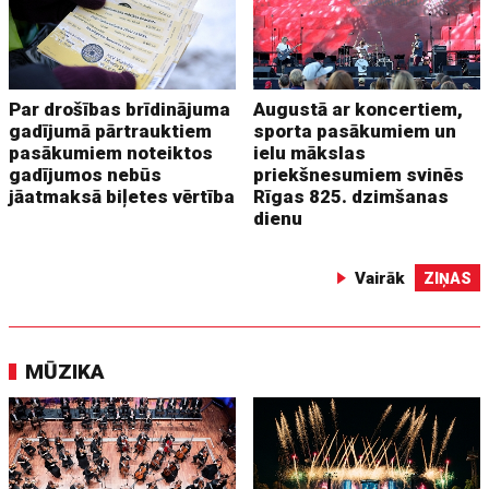
Par drošības brīdinājuma
Augustā ar koncertiem,
gadījumā pārtrauktiem
sporta pasākumiem un
pasākumiem noteiktos
ielu mākslas
gadījumos nebūs
priekšnesumiem svinēs
jāatmaksā biļetes vērtība
Rīgas 825. dzimšanas
dienu
Vairāk
ZIŅAS
MŪZIKA