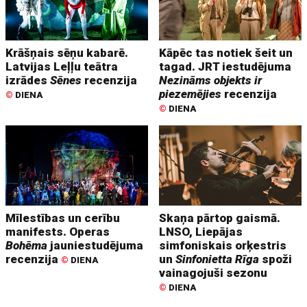
Krāšņais sēņu kabarē.
Kāpēc tas notiek šeit un
Latvijas Leļļu teātra
tagad. JRT iestudējuma
izrādes
Sēnes
recenzija
Nezināms objekts ir
piezemējies
recenzija
©
DIENA
©
DIENA
Mīlestības un cerību
Skaņa pārtop gaismā.
manifests. Operas
LNSO, Liepājas
Bohēma
jauniestudējuma
simfoniskais orķestris
recenzija
un
Sinfonietta Rīga
spoži
©
DIENA
vainagojuši sezonu
©
DIENA