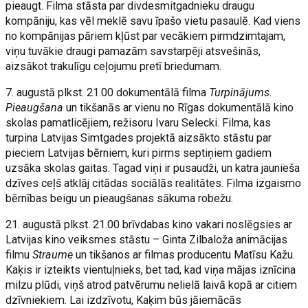
pieaugt. Filma stāsta par divdesmitgadnieku draugu
kompāniju, kas vēl meklē savu īpašo vietu pasaulē. Kad viens
no kompānijas pāriem kļūst par vecākiem pirmdzimtajam,
viņu tuvākie draugi pamazām savstarpēji atsvešinās,
aizsākot trakulīgu ceļojumu pretī briedumam.
7. augustā plkst. 21.00 dokumentālā filma
Turpinājums.
Pieaugšana
un tikšanās ar vienu no Rīgas dokumentālā kino
skolas pamatlicējiem, režisoru Ivaru Selecki. Filma, kas
turpina Latvijas Simtgades projektā aizsākto stāstu par
pieciem Latvijas bērniem, kuri pirms septiņiem gadiem
uzsāka skolas gaitas. Tagad viņi ir pusaudži, un katra jaunieša
dzīves ceļš atklāj citādas sociālās realitātes. Filma izgaismo
bērnības beigu un pieaugšanas sākuma robežu.
21. augustā plkst. 21.00 brīvdabas kino vakari noslēgsies ar
Latvijas kino veiksmes stāstu – Ginta Zilbaloža animācijas
filmu
Straume
un tikšanos ar filmas producentu Matīsu Kažu.
Kaķis ir izteikts vientuļnieks, bet tad, kad viņa mājas iznīcina
milzu plūdi, viņš atrod patvērumu nelielā laivā kopā ar citiem
dzīvniekiem. Lai izdzīvotu, Kaķim būs jāiemācās