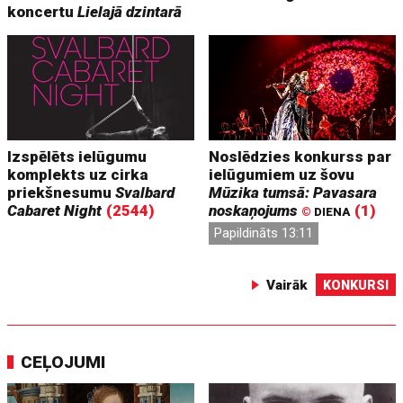
koncertu
Lielajā dzintarā
Izspēlēts ielūgumu
Noslēdzies konkurss par
komplekts uz cirka
ielūgumiem uz šovu
priekšnesumu
Svalbard
Mūzika tumsā: Pavasara
Cabaret Night
(2544)
noskaņojums
(1)
©
DIENA
Papildināts 13:11
Vairāk
KONKURSI
CEĻOJUMI