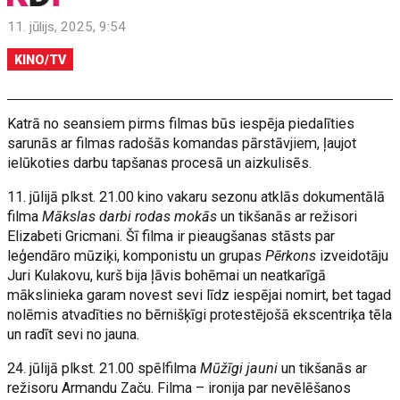
11. jūlijs, 2025, 9:54
KINO/TV
Katrā no seansiem pirms filmas būs iespēja piedalīties
sarunās ar filmas radošās komandas pārstāvjiem, ļaujot
ielūkoties darbu tapšanas procesā un aizkulisēs.
11. jūlijā plkst. 21.00 kino vakaru sezonu atklās dokumentālā
filma
Mākslas darbi rodas mokās
un tikšanās ar režisori
Elizabeti Gricmani. Šī filma ir pieaugšanas stāsts par
leģendāro mūziķi, komponistu un grupas
Pērkons
izveidotāju
Juri Kulakovu, kurš bija ļāvis bohēmai un neatkarīgā
mākslinieka garam novest sevi līdz iespējai nomirt, bet tagad
nolēmis atvadīties no bērnišķīgi protestējošā ekscentriķa tēla
un radīt sevi no jauna.
24. jūlijā plkst. 21.00 spēlfilma
Mūžīgi jauni
un tikšanās ar
režisoru Armandu Začu. Filma – ironija par nevēlēšanos