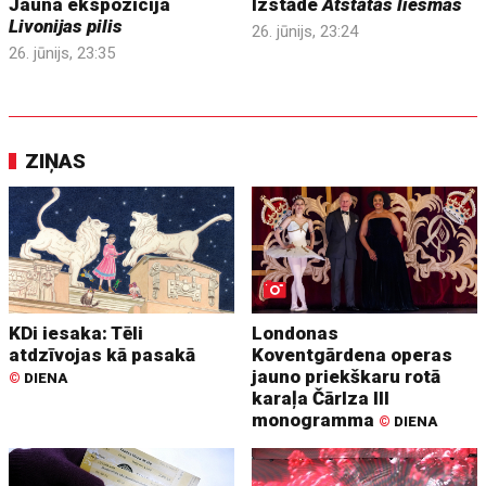
Jauna ekspozīcija
Izstāde
Atstātās liesmas
Livonijas pilis
26. jūnijs, 23:24
26. jūnijs, 23:35
ZIŅAS
KDi iesaka: Tēli
Londonas
atdzīvojas kā pasakā
Koventgārdena operas
jauno priekškaru rotā
©
DIENA
karaļa Čārlza III
monogramma
©
DIENA