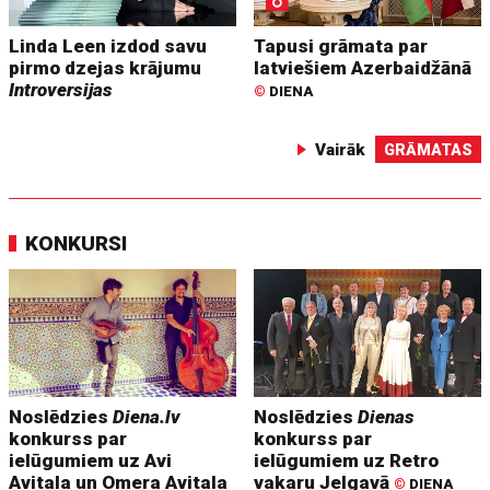
Linda Leen izdod savu
Tapusi grāmata par
pirmo dzejas krājumu
latviešiem Azerbaidžānā
Introversijas
©
DIENA
Vairāk
GRĀMATAS
KONKURSI
Noslēdzies
Diena.lv
Noslēdzies
Dienas
konkurss par
konkurss par
ielūgumiem uz Avi
ielūgumiem uz Retro
Avitala un Omera Avitala
vakaru Jelgavā
©
DIENA