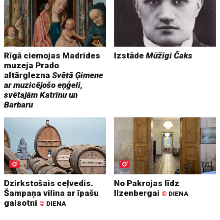
Rīgā ciemojas Madrides
Izstāde
Mūžīgi Čaks
muzeja Prado
altārglezna
Svētā Ģimene
ar muzicējošo eņģeli,
svētajām Katrīnu un
Barbaru
Dzirkstošais ceļvedis.
No Pakrojas līdz
Šampaņa vilina ar īpašu
Ilzenbergai
©
DIENA
gaisotni
©
DIENA