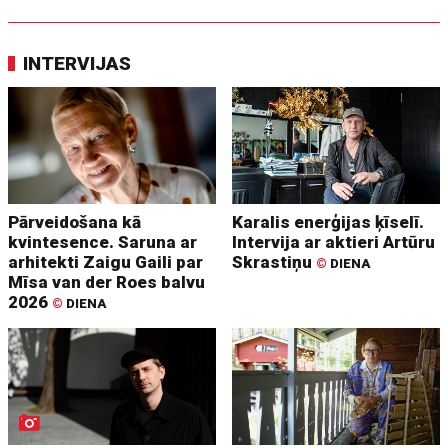
INTERVIJAS
Pārveidošana kā
Karalis enerģijas ķīselī.
kvintesence. Saruna ar
Intervija ar aktieri Artūru
arhitekti Zaigu Gaili par
Skrastiņu
©
DIENA
Mīsa van der Roes balvu
2026
©
DIENA