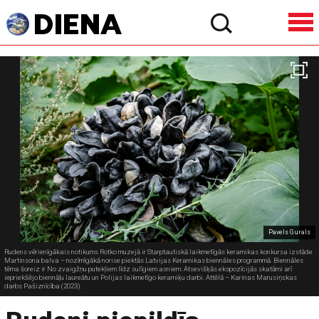
Pavels Gurals
Rudens vērienīgākais notikums Rotko muzejā ir Starptautiskā laikmetīgās keramikas konkursa izstāde
Martinsona balva – nozīmīgākā norise piektās Latvijas Keramikas biennāles programmā. Biennāles
tēma šoreiz ir No zvaigžņu putekļiem līdz sulīgiem asniem. Atsevišķās ekspozīcijās skatāmi arī
iepriekšējo biennāļu laureātu un Polijas laikmetīgo keramiķu darbi. Attēlā – Karinas Marusiņskas
darbs Pašiznīcība (2023).