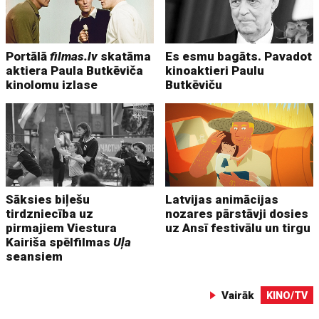
Portālā
filmas.lv
skatāma
Es esmu bagāts. Pavadot
aktiera Paula Butkēviča
kinoaktieri Paulu
kinolomu izlase
Butkēviču
Sāksies biļešu
Latvijas animācijas
tirdzniecība uz
nozares pārstāvji dosies
pirmajiem Viestura
uz Ansī festivālu un tirgu
Kairiša spēlfilmas
Uļa
seansiem
Vairāk
KINO/TV