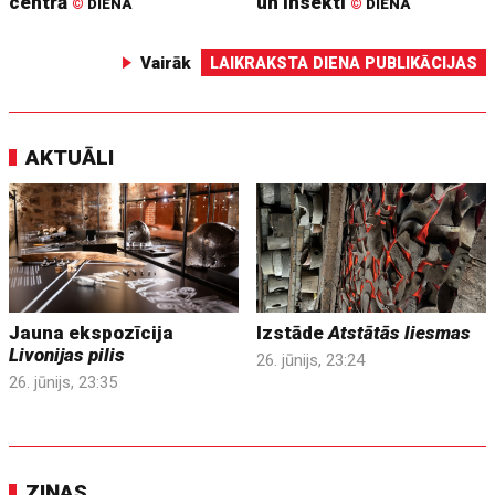
centrā
un insekti
©
DIENA
©
DIENA
Vairāk
LAIKRAKSTA DIENA PUBLIKĀCIJAS
AKTUĀLI
Jauna ekspozīcija
Izstāde
Atstātās liesmas
Livonijas pilis
26. jūnijs, 23:24
26. jūnijs, 23:35
ZIŅAS