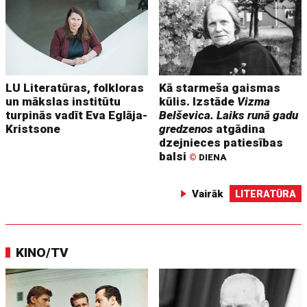
LU Literatūras, folkloras
Kā starmeša gaismas
un mākslas institūtu
kūlis. Izstāde
Vizma
turpinās vadīt Eva Eglāja-
Belševica. Laiks runā gadu
Kristsone
gredzenos
atgādina
dzejnieces patiesības
balsi
©
DIENA
Vairāk
LITERATŪRA
KINO/TV