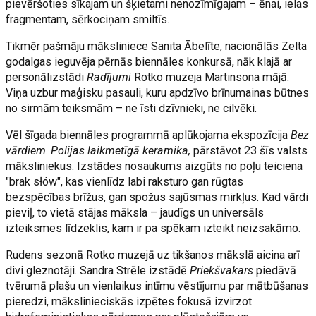
pievēršoties sīkajam un šķietami nenozīmīgajam – ēnai, ielas
fragmentam, sērkociņam smiltīs.
Tikmēr pašmāju māksliniece Sanita Ābelīte, nacionālās Zelta
godalgas ieguvēja pērnās biennāles konkursā, nāk klajā ar
personālizstādi
Radījumi
Rotko muzeja Martinsona mājā.
Viņa uzbur maģisku pasauli, kuru apdzīvo brīnumainas būtnes
no sirmām teiksmām – ne īsti dzīvnieki, ne cilvēki.
Vēl šīgada biennāles programmā aplūkojama ekspozīcija
Bez
vārdiem
.
Polijas laikmetīgā keramika,
pārstāvot 23 šīs valsts
māksliniekus. Izstādes nosaukums aizgūts no poļu teiciena
"brak słów", kas vienlīdz labi raksturo gan rūgtas
bezspēcības brīžus, gan spožus sajūsmas mirkļus. Kad vārdi
pieviļ, to vietā stājas māksla – jaudīgs un universāls
izteiksmes līdzeklis, kam ir pa spēkam izteikt neizsakāmo.
Rudens sezonā Rotko muzejā uz tikšanos mākslā aicina arī
divi gleznotāji. Sandra Strēle izstādē
Priekšvakars
piedāvā
tvērumā plašu un vienlaikus intīmu vēstījumu par mātbūšanas
pieredzi, mākslinieciskās izpētes fokusā izvirzot