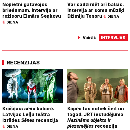
Nopietni gatavojos
Var sadzirdēt arī balsis.
briedumam. Intervija ar
Intervija ar somu mūziķi
režisoru Elmāru Seņkovu
Džimiju Tenoru
©
DIENA
©
DIENA
Vairāk
INTERVIJAS
RECENZIJAS
Krāšņais sēņu kabarē.
Kāpēc tas notiek šeit un
Latvijas Leļļu teātra
tagad. JRT iestudējuma
izrādes
Sēnes
recenzija
Nezināms objekts ir
piezemējies
recenzija
©
DIENA