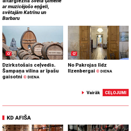
altārglezna
Svētā Ģimene
ar muzicējošo eņģeli,
svētajām Katrīnu un
Barbaru
Dzirkstošais ceļvedis.
No Pakrojas līdz
Šampaņa vilina ar īpašu
Ilzenbergai
©
DIENA
gaisotni
©
DIENA
Vairāk
CEĻOJUMI
KD AFIŠA