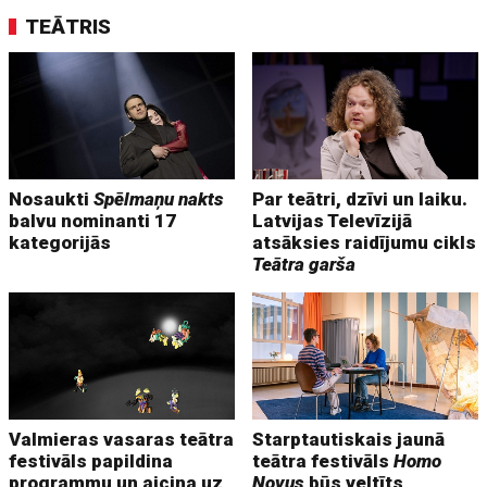
TEĀTRIS
Nosaukti
Spēlmaņu nakts
Par teātri, dzīvi un laiku.
balvu nominanti 17
Latvijas Televīzijā
kategorijās
atsāksies raidījumu cikls
Teātra garša
Valmieras vasaras teātra
Starptautiskais jaunā
festivāls papildina
teātra festivāls
Homo
programmu un aicina uz
Novus
būs veltīts