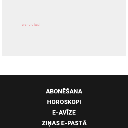
kravu apdrošināšana
granulu katli
siltumsūknis
ABONĒŠANA
HOROSKOPI
E-AVĪZE
ZIŅAS E-PASTĀ