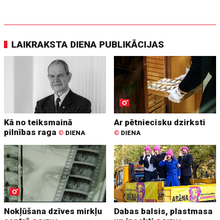
LAIKRAKSTA DIENA PUBLIKĀCIJAS
Kā no teiksmainā
Ar pētniecisku dzirksti
pilnības raga
©
DIENA
©
DIENA
Nokļūšana dzīves mirkļu
Dabas balsis, plastmasa