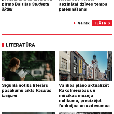
pirmo Baltijas
Studentu
apzinātai dzīves tempa
šķūni
palēnināšanai
Vairāk
TEĀTRIS
LITERATŪRA
Siguldā notiks literārs
Valdība plāno aktualizēt
pasākumu cikls
Vasaras
Rakstniecības un
lasījumi
mūzikas muzeja
nolikumu, precizējot
funkcijas un uzdevumus