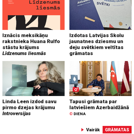
Iznācis meksikāņu
Izdotas Latvijas Skolu
rakstnieka Huana Rulfo
jaunatnes dziesmu un
stāstu krājums
deju svētkiem veltītas
Līdzenums liesmās
grāmatas
Linda Leen izdod savu
Tapusi grāmata par
pirmo dzejas krājumu
latviešiem Azerbaidžānā
Introversijas
©
DIENA
Vairāk
GRĀMATAS