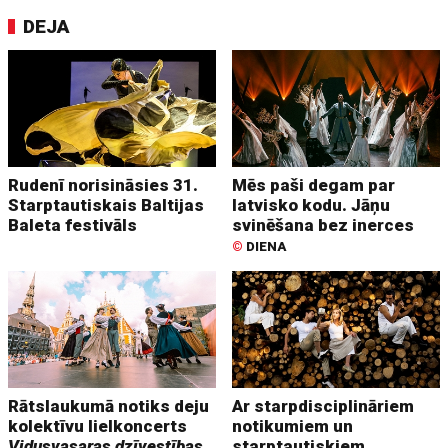
DEJA
Rudenī norisināsies 31.
Mēs paši degam par
Starptautiskais Baltijas
latvisko kodu. Jāņu
Baleta festivāls
svinēšana bez inerces
©
DIENA
Rātslaukumā notiks deju
Ar starpdisciplināriem
kolektīvu lielkoncerts
notikumiem un
Vidusvasaras dzīvestības
starptautiskiem