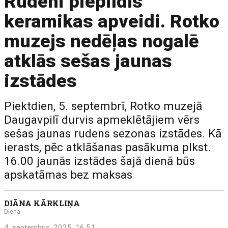
Rudeni piepildīs
keramikas apveidi. Rotko
muzejs nedēļas nogalē
atklās sešas jaunas
izstādes
Piektdien, 5. septembrī, Rotko muzejā
Daugavpilī durvis apmeklētājiem vērs
sešas jaunas rudens sezonas izstādes. Kā
ierasts, pēc atklāšanas pasākuma plkst.
16.00 jaunās izstādes šajā dienā būs
apskatāmas bez maksas
DIĀNA KĀRKLIŅA
Diena
4. septembris, 2025, 16:51