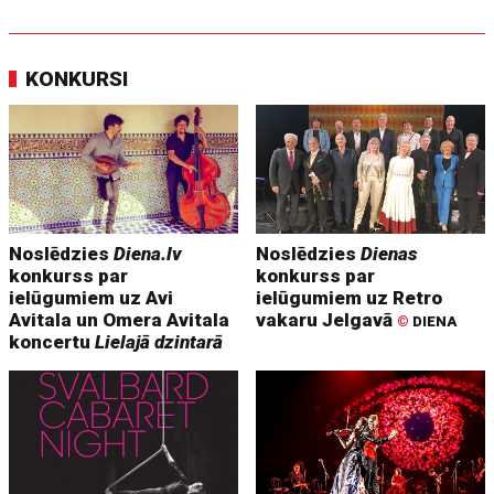
KONKURSI
Noslēdzies
Diena.lv
Noslēdzies
Dienas
konkurss par
konkurss par
ielūgumiem uz Avi
ielūgumiem uz Retro
Avitala un Omera Avitala
vakaru Jelgavā
©
DIENA
koncertu
Lielajā dzintarā