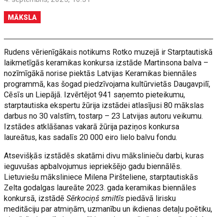
MĀKSLA
Rudens vērienīgākais notikums Rotko muzejā ir Starptautiskā
laikmetīgās keramikas konkursa izstāde Martinsona balva –
nozīmīgākā norise piektās Latvijas Keramikas biennāles
programmā, kas šogad piedzīvojama kultūrvietās Daugavpilī,
Cēsīs un Liepājā. Izvērtējot 941 saņemto pieteikumu,
starptautiska ekspertu žūrija izstādei atlasījusi 80 mākslas
darbus no 30 valstīm, tostarp – 23 Latvijas autoru veikumu.
Izstādes atklāšanas vakarā žūrija paziņos konkursa
laureātus, kas sadalīs 20 000 eiro lielo balvu fondu.
Atsevišķās izstādēs skatāmi divu mākslinieču darbi, kuras
ieguvušas apbalvojumus iepriekšējo gadu biennālēs.
Lietuviešu māksliniece Milena Piršteliene, starptautiskās
Zelta godalgas laureāte 2023. gada keramikas biennāles
konkursā, izstādē
Sērkociņš smiltīs
piedāvā lirisku
meditāciju par atmiņām, uzmanību un ikdienas detaļu poētiku,