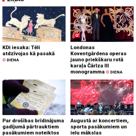
KDi iesaka: Tēli
Londonas
atdzīvojas kā pasakā
Koventgārdena operas
jauno priekškaru rotā
©
DIENA
karaļa Čārlza III
monogramma
©
DIENA
Par drošības brīdinājuma
Augustā ar koncertiem,
gadījumā pārtrauktiem
sporta pasākumiem un
pasākumiem noteiktos
ielu mākslas