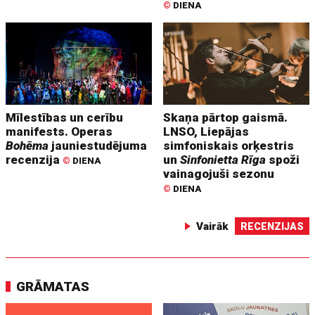
©
DIENA
Mīlestības un cerību
Skaņa pārtop gaismā.
manifests. Operas
LNSO, Liepājas
Bohēma
jauniestudējuma
simfoniskais orķestris
recenzija
un
Sinfonietta Rīga
spoži
©
DIENA
vainagojuši sezonu
©
DIENA
Vairāk
RECENZIJAS
GRĀMATAS