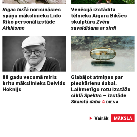
Rīgas biržā
norisināsies
Venēcijā izstādīta
spāņu mākslinieka Lido
tēlnieka Aigara Bikšes
Riko personālizstāde
skulptūra
Zvēra
Atklāsme
savaldīšana ar sirdi
88 gadu vecumā miris
Glabājot atmiņas par
britu mākslinieks Deivids
pieskārienu dabai.
Hoknijs
Laikmetīgo rotu izstāžu
ciklā
Spektrs
– izstāde
Skaistā daba
©
DIENA
Vairāk
MĀKSLA