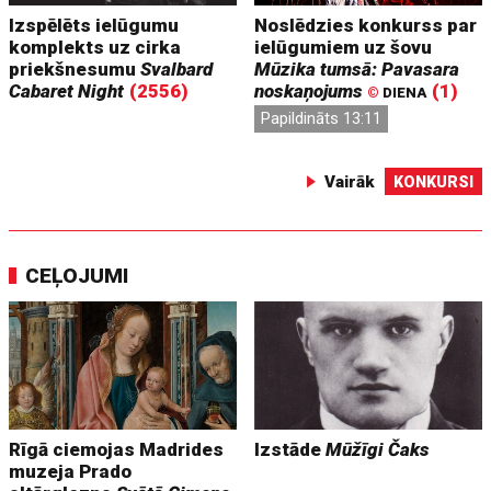
Izspēlēts ielūgumu
Noslēdzies konkurss par
komplekts uz cirka
ielūgumiem uz šovu
priekšnesumu
Svalbard
Mūzika tumsā: Pavasara
Cabaret Night
(2556)
noskaņojums
(1)
©
DIENA
Papildināts 13:11
Vairāk
KONKURSI
CEĻOJUMI
Rīgā ciemojas Madrides
Izstāde
Mūžīgi Čaks
muzeja Prado