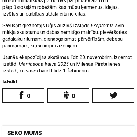
hidrofeministiskas pārdomas par plūstošajām un
pārplūstošajām robežām, kas mūsu ķermeņus, idejas,
izvēles un darbības atdala citu no citas.
Savukārt gleznotājs Uģis Auziņš izstādē
Ekspromts
svin
mirkļa skaistumu un dabas nemitīgo mainību, pievēršoties
gadalaiku ritumam, dienasgaismas pārvērtībām, debesu
panorāmām, krāsu improvizācijām.
Jaunās ekspozīcijas skatāmas līdz 23. novembrim, izņemot
izstādi
Martinsona balva 2025
un Milenas Pirštelienes
izstādi, ko varēs baudīt līdz 1. februārim.
Ieteikt
0
0
SEKO MUMS