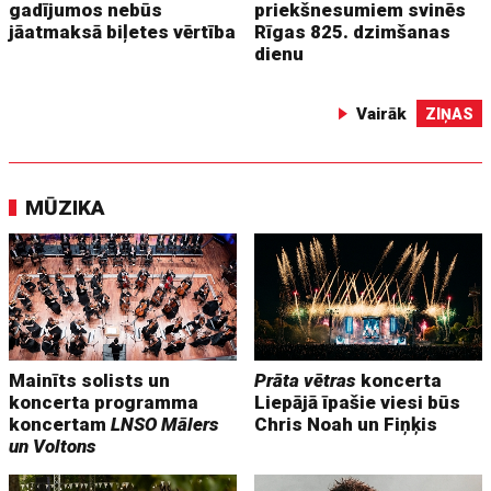
gadījumos nebūs
priekšnesumiem svinēs
jāatmaksā biļetes vērtība
Rīgas 825. dzimšanas
dienu
Vairāk
ZIŅAS
MŪZIKA
Mainīts solists un
Prāta vētras
koncerta
koncerta programma
Liepājā īpašie viesi būs
koncertam
LNSO Mālers
Chris Noah un Fiņķis
un Voltons