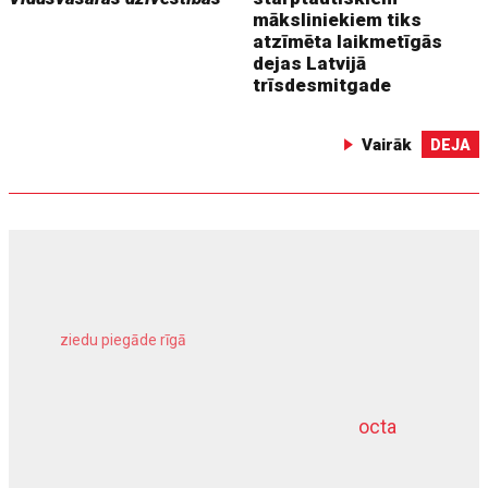
māksliniekiem tiks
atzīmēta laikmetīgās
dejas Latvijā
trīsdesmitgade
Vairāk
DEJA
ziedu piegāde rīgā
meliorācijas darbi
octa
dziļurbums