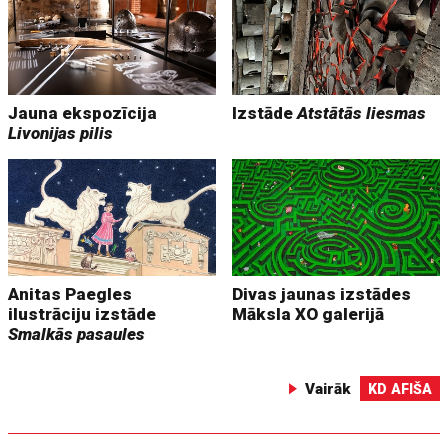
Jauna ekspozīcija
Izstāde
Atstātās liesmas
Livonijas pilis
Anitas Paegles
Divas jaunas izstādes
ilustrāciju izstāde
Māksla XO galerijā
Smalkās pasaules
Vairāk
KD AFIŠA