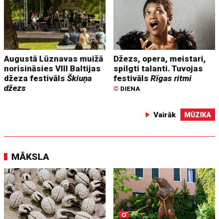
Augustā Lūznavas muižā
Džezs, opera, meistari,
norisināsies VIII Baltijas
spilgti talanti. Tuvojas
džeza festivāls
Škiuņa
festivāls
Rīgas ritmi
džezs
©
DIENA
Vairāk
MŪZIKA
MĀKSLA