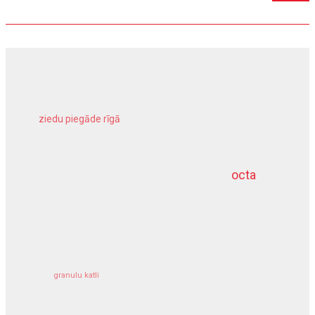
ziedu piegāde rīgā
meliorācijas darbi
octa
dziļurbums
kravu apdrošināšana
granulu katli
siltumsūknis