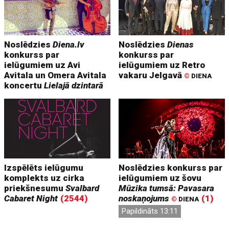
Noslēdzies
Diena.lv
Noslēdzies
Dienas
konkurss par
konkurss par
ielūgumiem uz Avi
ielūgumiem uz Retro
Avitala un Omera Avitala
vakaru Jelgavā
©
DIENA
koncertu
Lielajā dzintarā
Izspēlēts ielūgumu
Noslēdzies konkurss par
komplekts uz cirka
ielūgumiem uz šovu
priekšnesumu
Svalbard
Mūzika tumsā: Pavasara
Cabaret Night
(2544)
noskaņojums
(1)
©
DIENA
Papildināts 13:11