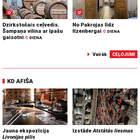
Dzirkstošais ceļvedis.
No Pakrojas līdz
Šampaņa vilina ar īpašu
Ilzenbergai
©
DIENA
gaisotni
©
DIENA
Vairāk
CEĻOJUMI
KD AFIŠA
Jauna ekspozīcija
Izstāde
Atstātās liesmas
Livonijas pilis