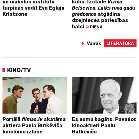
un mākslas institūtu
kūlis. Izstāde
Vizma
turpinās vadīt Eva Eglāja-
Belševica. Laiks runā gadu
Kristsone
gredzenos
atgādina
dzejnieces patiesības
balsi
©
DIENA
Vairāk
LITERATŪRA
KINO/TV
Portālā
filmas.lv
skatāma
Es esmu bagāts. Pavadot
aktiera Paula Butkēviča
kinoaktieri Paulu
kinolomu izlase
Butkēviču