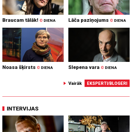
Braucam tālāk!
Lāča paziņojums
©
DIENA
©
DIENA
Noasa šķirsts
Slepena vara
©
DIENA
©
DIENA
Vairāk
EKSPERTI/BLOGERI
INTERVIJAS