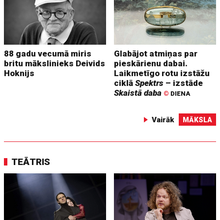
88 gadu vecumā miris
Glabājot atmiņas par
britu mākslinieks Deivids
pieskārienu dabai.
Hoknijs
Laikmetīgo rotu izstāžu
ciklā
Spektrs
– izstāde
Skaistā daba
©
DIENA
Vairāk
MĀKSLA
TEĀTRIS