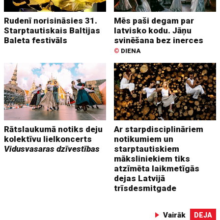
Rudenī norisināsies 31.
Mēs paši degam par
Starptautiskais Baltijas
latvisko kodu. Jāņu
Baleta festivāls
svinēšana bez inerces
©
DIENA
Rātslaukumā notiks deju
Ar starpdisciplināriem
kolektīvu lielkoncerts
notikumiem un
Vidusvasaras dzīvestības
starptautiskiem
māksliniekiem tiks
atzīmēta laikmetīgās
dejas Latvijā
trīsdesmitgade
Vairāk
DEJA