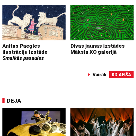
Anitas Paegles
Divas jaunas izstādes
ilustrāciju izstāde
Māksla XO galerijā
Smalkās pasaules
Vairāk
KD AFIŠA
DEJA