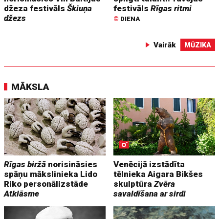
džeza festivāls
Škiuņa
festivāls
Rīgas ritmi
džezs
©
DIENA
Vairāk
MŪZIKA
MĀKSLA
Rīgas biržā
norisināsies
Venēcijā izstādīta
spāņu mākslinieka Lido
tēlnieka Aigara Bikšes
Riko personālizstāde
skulptūra
Zvēra
Atklāsme
savaldīšana ar sirdi