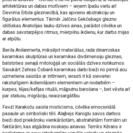
arhitektūras un dabas motīviem – ieņem īpašu vietu arī
Devrima Erbila glezniecībā, kas apvieno abstrakciju un
figurālus elementus. Tikmēr Jalčins Gekčebags glezno
idilliskas Anatolijas lauku dzīves ainas, parādot cilvēka un
dabas savstarpējos ritmus, mierpilnu ikdienu, kur darbs mijas
ar atpūtu.
Berila Anilanmerta, miksējot materiālus, rada dinamiskas
keramikas skulptūras un keramikas divdimensiju gleznas,
balstoties senajā mitoloģijā un sociālās dzīves notikumos.
Savukārt Zehras Čobanli keramikas darbi bieži no pirmā acu
uzmetiena saistās ar intīmiem, ierasti it kā sievietei
raksturīgiem ikdienišķiem elementiem un nodarbēm –
kurpes, tējas/kafijas rituāli, mājputnu barošana –, bet vēsta arī
par statusu, migrāciju, neaizsargātību.
Fevzī Karakoču saista misticisms, cilvēka emocionālā
pasaule un simboliski tēli. Alajbejs Karoglu savos darbos
bieži dod priekšroku vienkāršotām, abstrahētām formām un
faktūrām, kas atgādina noskaņu ainavas. Temīrs Kērans ir