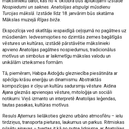
mākslinieku darbi, kas no 4. oktobra būs aplūkojami izstādē
Nospiedumi un saknes. Anatolijas atspulgi mūsdienu
Turcijas mākslā
. Izstāde līdz 18. janvārim būs skatāma
Mākslas muzejā
Rīgas birža
.
Ekspozīcija ved skatītāju iespaidīgā ceļojumā no pagātnes uz
mūsdienām. Iedvesmojoties no dzimtās zemes bagātīgās
vēstures un kultūras, izstādē pārstāvētie mākslinieki
apvieno Anatolijas pagātnes nospiedumus, tradicionālus
motīvus un simbolus ar laikmetīgu mākslas valodu un
unikālām izteiksmes formām.
Tā, piemēram, Habipa Aidoģdu glezniecība piesātināta ar
spēcīgu krāsu enerģiju un dinamismu. Abstraktās
kompozīcijas ir cīņu un kultūru sadursmju vēsture. Aidina
Ajana gleznās apvienojas vēsture, mitoloģija un sociāli
notikumi. Viņš izmanto un interpretē Anatolijas leģendas,
tautas pasakas, kultūras motīvus.
Resuls Ajtemurs lielākoties glezno urbāno atmosfēru – ielu
tirdziņus, transporta pieturas, laukumus un parkus. Ritmiskas
pilsētu ainavas – tvertas it kā no putna lidojuma, ar Anatolijas