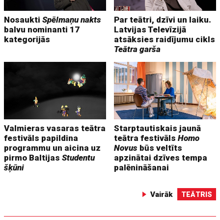
Nosaukti
Spēlmaņu nakts
Par teātri, dzīvi un laiku.
balvu nominanti 17
Latvijas Televīzijā
kategorijās
atsāksies raidījumu cikls
Teātra garša
Valmieras vasaras teātra
Starptautiskais jaunā
festivāls papildina
teātra festivāls
Homo
programmu un aicina uz
Novus
būs veltīts
pirmo Baltijas
Studentu
apzinātai dzīves tempa
šķūni
palēnināšanai
Vairāk
TEĀTRIS