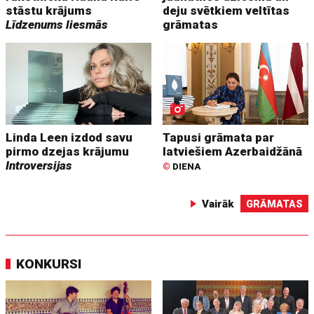
stāstu krājums
deju svētkiem veltītas
Līdzenums liesmās
grāmatas
Linda Leen izdod savu
Tapusi grāmata par
pirmo dzejas krājumu
latviešiem Azerbaidžānā
Introversijas
©
DIENA
Vairāk
GRĀMATAS
KONKURSI