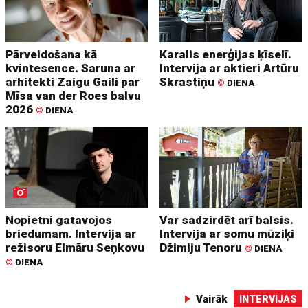
Pārveidošana kā
Karalis enerģijas ķīselī.
kvintesence. Saruna ar
Intervija ar aktieri Artūru
arhitekti Zaigu Gaili par
Skrastiņu
©
DIENA
Mīsa van der Roes balvu
2026
©
DIENA
Nopietni gatavojos
Var sadzirdēt arī balsis.
briedumam. Intervija ar
Intervija ar somu mūziķi
režisoru Elmāru Seņkovu
Džimiju Tenoru
©
DIENA
©
DIENA
Vairāk
INTERVIJAS