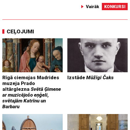
Vairāk
KONKURSI
CEĻOJUMI
Rīgā ciemojas Madrides
Izstāde
Mūžīgi Čaks
muzeja Prado
altārglezna
Svētā Ģimene
ar muzicējošo eņģeli,
svētajām Katrīnu un
Barbaru