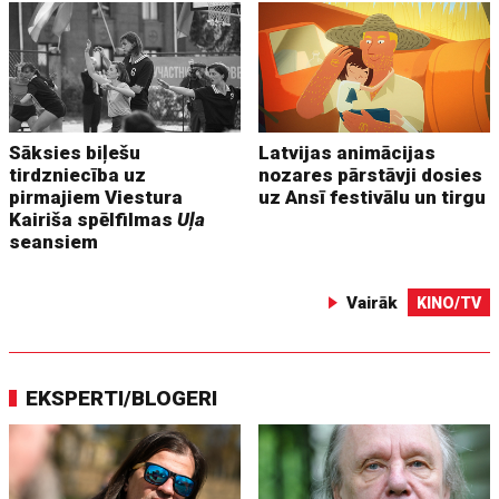
Sāksies biļešu
Latvijas animācijas
tirdzniecība uz
nozares pārstāvji dosies
pirmajiem Viestura
uz Ansī festivālu un tirgu
Kairiša spēlfilmas
Uļa
seansiem
Vairāk
KINO/TV
EKSPERTI/BLOGERI