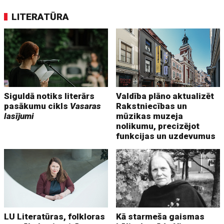
LITERATŪRA
Siguldā notiks literārs
Valdība plāno aktualizēt
pasākumu cikls
Vasaras
Rakstniecības un
lasījumi
mūzikas muzeja
nolikumu, precizējot
funkcijas un uzdevumus
LU Literatūras, folkloras
Kā starmeša gaismas