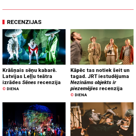
RECENZIJAS
Krāšņais sēņu kabarē.
Kāpēc tas notiek šeit un
Latvijas Leļļu teātra
tagad. JRT iestudējuma
izrādes
Sēnes
recenzija
Nezināms objekts ir
piezemējies
recenzija
©
DIENA
©
DIENA