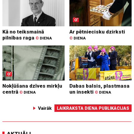
Kā no teiksmainā
Ar pētniecisku dzirksti
pilnības raga
©
DIENA
©
DIENA
Nokļūšana dzīves mirkļu
Dabas balsis, plastmasa
centrā
un insekti
©
DIENA
©
DIENA
Vairāk
LAIKRAKSTA DIENA PUBLIKĀCIJAS
AKTUĀLI