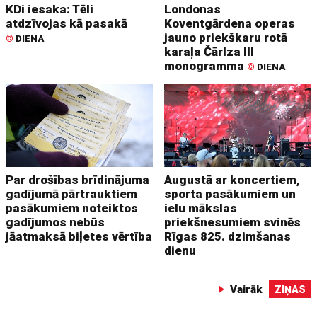
KDi iesaka: Tēli
Londonas
atdzīvojas kā pasakā
Koventgārdena operas
jauno priekškaru rotā
©
DIENA
karaļa Čārlza III
monogramma
©
DIENA
Par drošības brīdinājuma
Augustā ar koncertiem,
gadījumā pārtrauktiem
sporta pasākumiem un
pasākumiem noteiktos
ielu mākslas
gadījumos nebūs
priekšnesumiem svinēs
jāatmaksā biļetes vērtība
Rīgas 825. dzimšanas
dienu
Vairāk
ZIŅAS