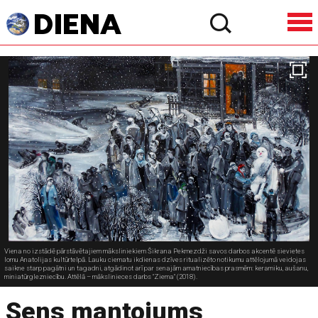
Viena no izstādē pārstāvētajiem māksliniekiem Šikrana Pekmezdži savos darbos akcentē sievietes
lomu Anatolijas kultūrtelpā. Lauku ciematu ikdienas dzīves ritualizēto notikumu attēlojumā veidojas
saikne starp pagātni un tagadni, atgādinot arī par senajām amatniecības prasmēm: keramiku, aušanu,
miniatūrglezniecību. Attēlā – mākslinieces darbs "Ziema" (2018).
Sens mantojums