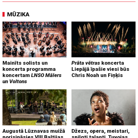
MŪZIKA
Mainīts solists un
Prāta vētras
koncerta
koncerta programma
Liepājā īpašie viesi būs
koncertam
LNSO Mālers
Chris Noah un Fiņķis
un Voltons
Augustā Lūznavas muižā
Džezs, opera, meistari,
norisināsies VIII Baltijas
spilgti talanti. Tuvojas