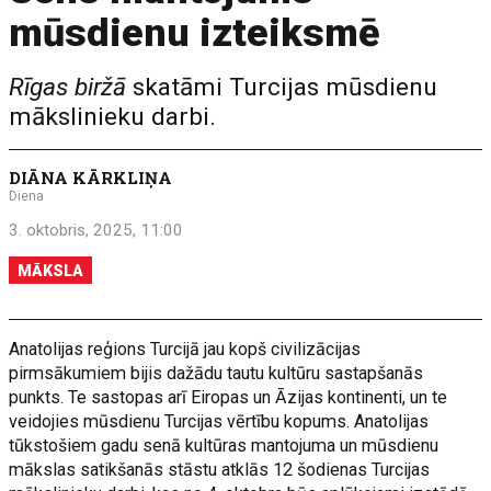
mūsdienu izteiksmē
Rīgas biržā
skatāmi Turcijas mūsdienu
mākslinieku darbi.
DIĀNA KĀRKLIŅA
Diena
3. oktobris, 2025, 11:00
MĀKSLA
Anatolijas reģions Turcijā jau kopš civilizācijas
pirmsākumiem bijis dažādu tautu kultūru sastapšanās
punkts. Te sastopas arī Eiropas un Āzijas kontinenti, un te
veidojies mūsdienu Turcijas vērtību kopums. Anatolijas
tūkstošiem gadu senā kultūras mantojuma un mūsdienu
mākslas satikšanās stāstu atklās 12 šodienas Turcijas