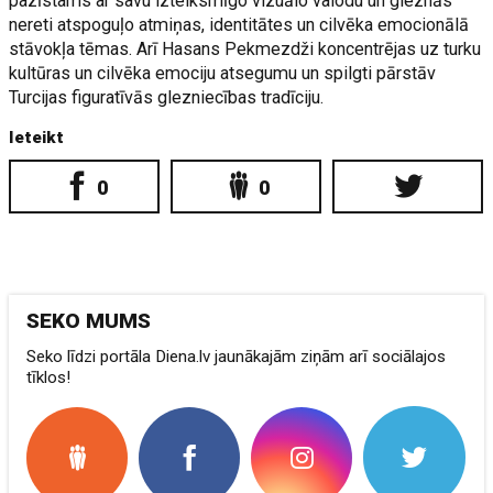
pazīstams ar savu izteiksmīgo vizuālo valodu un gleznās
nereti atspoguļo atmiņas, identitātes un cilvēka emocionālā
stāvokļa tēmas. Arī Hasans Pekmezdži koncentrējas uz turku
kultūras un cilvēka emociju atsegumu un spilgti pārstāv
Turcijas figuratīvās glezniecības tradīciju.
Ieteikt
0
0
SEKO MUMS
Seko līdzi portāla Diena.lv jaunākajām ziņām arī sociālajos
tīklos!