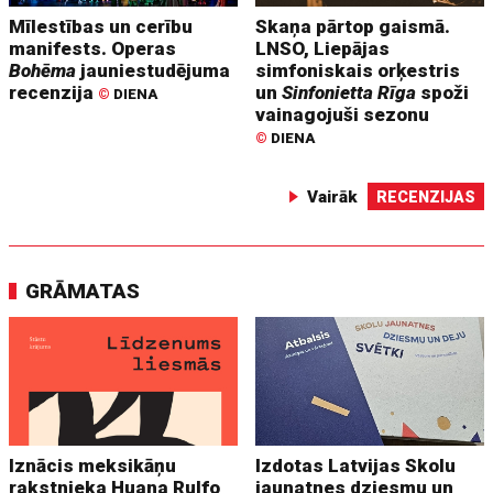
Mīlestības un cerību
Skaņa pārtop gaismā.
manifests. Operas
LNSO, Liepājas
Bohēma
jauniestudējuma
simfoniskais orķestris
recenzija
un
Sinfonietta Rīga
spoži
©
DIENA
vainagojuši sezonu
©
DIENA
Vairāk
RECENZIJAS
GRĀMATAS
Iznācis meksikāņu
Izdotas Latvijas Skolu
rakstnieka Huana Rulfo
jaunatnes dziesmu un