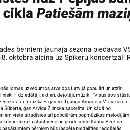
 cikla
Patiešām mazi
rādes bērniem jaunajā sezonā piedāvās V
 18. oktobra aicina uz Spīķeru koncertzāli 
nās lomas uzvedumos atveidos Latvijā populāri un atzīti
inieki – dziedātāji, aktieri, dejotāji, mūziķi. "Visus šos stāst
dzēs izstāstīt mūzika – gan Volfganga Amadeja Mocarta un
a Šūberta, gan Arvīda Žilinska sacerēta. Un kādā no
iņiem vieta atradīsies arī populārām popmūzikas melodijām,
a koncertizrāžu stāstniece un producente Karina Bērziņa.
 pasākumiem bērniem būs iespēja piedalīties radošajās