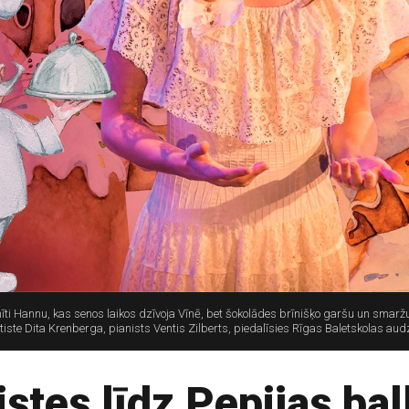
īti Hannu, kas senos laikos dzīvoja Vīnē, bet šokolādes brīnišķo garšu un smaržu v
autiste Dita Krenberga, pianists Ventis Zilberts, piedalīsies Rīgas Baletskolas aud
stes līdz Pepijas bal