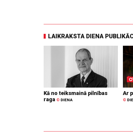
LAIKRAKSTA DIENA PUBLIKĀ
Kā no teiksmainā pilnības
Ar p
raga
©
DIENA
©
DI