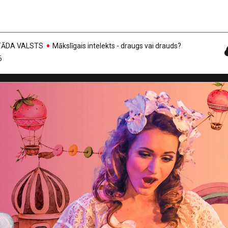
, TĀDA VALSTS
Mākslīgais intelekts - draugs vai drauds?
6