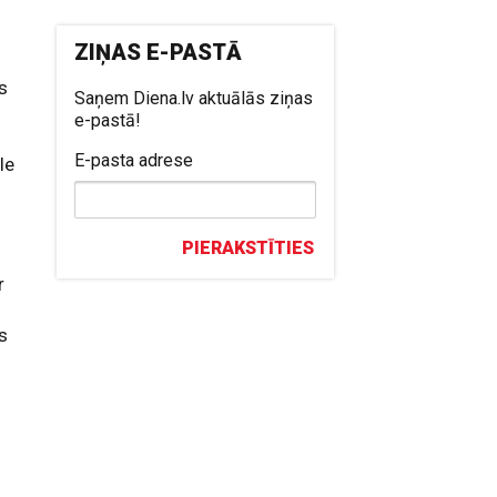
ZIŅAS E-PASTĀ
ts
Saņem Diena.lv aktuālās ziņas
e-pastā!
E-pasta adrese
le
PIERAKSTĪTIES
r
s