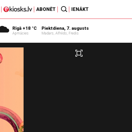
ABONĒT
IENĀKT
Rīgā +18 °C
Piektdiena, 7. augusts
Apmācies
Madars, Alfrēds, Fredis