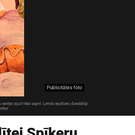
Publicitātes foto
arēja izjust tikai sapnī. Lomās iejutīsies dziedātāji
zēkņi
lītei Spīķeru