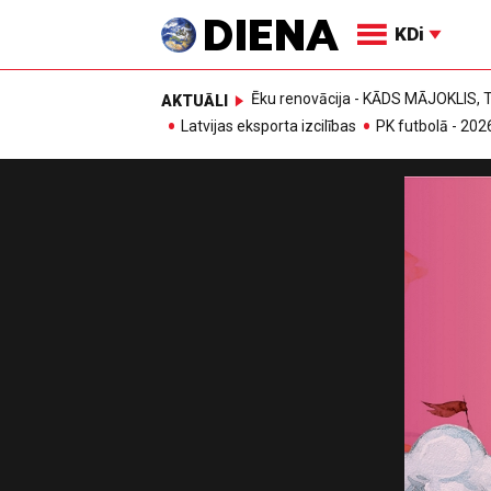
KDi
Ēku renovācija - KĀDS MĀJOKLIS
AKTUĀLI
Latvijas eksporta izcilības
PK futbolā - 202