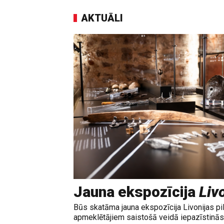
AKTUĀLI
Jauna ekspozīcija
Livo
Būs skatāma jauna ekspozīcija Livonijas pi
apmeklētājiem saistošā veidā iepazīstinās 