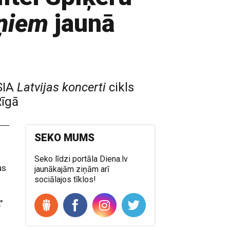
ņiem
jaunā
SIA
Latvijas koncerti
cikls
Rīgā
SEKO MUMS
Seko līdzi portāla Diena.lv
us
jaunākajām ziņām arī
sociālajos tīklos!
"