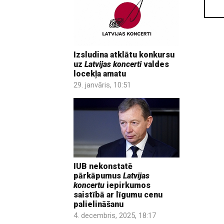
Izsludina atklātu konkursu
uz
Latvijas koncerti
valdes
locekļa amatu
29. janvāris, 10:51
IUB nekonstatē
pārkāpumus
Latvijas
koncertu
iepirkumos
saistībā ar līgumu cenu
palielināšanu
4. decembris, 2025, 18:17