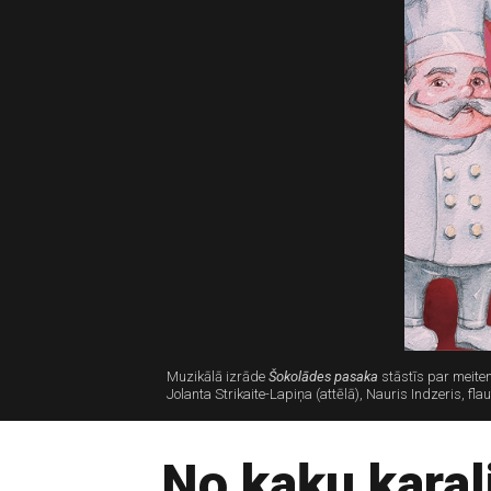
Muzikālā izrāde
Šokolādes pasaka
stāstīs par meiten
Jolanta Strikaite-Lapiņa (attēlā), Nauris Indzeris, fl
No kaķu karali