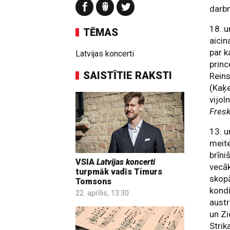
darbn
18. u
TĒMAS
aici
par ka
Latvijas koncerti
princ
SAISTĪTIE RAKSTI
Reins
(Kaķe
vijol
Fres
13. u
meite
brīni
VSIA
Latvijas koncerti
vecāk
turpmāk vadīs Timurs
skopā
Tomsons
kondi
22. aprīlis, 13:30
austr
un Zi
Strik