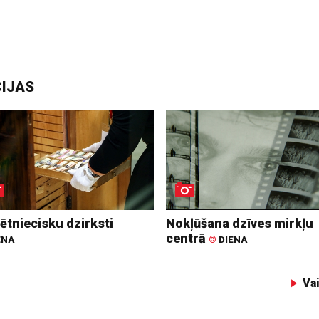
CIJAS
ētniecisku dzirksti
Nokļūšana dzīves mirkļu
centrā
ENA
©
DIENA
Va