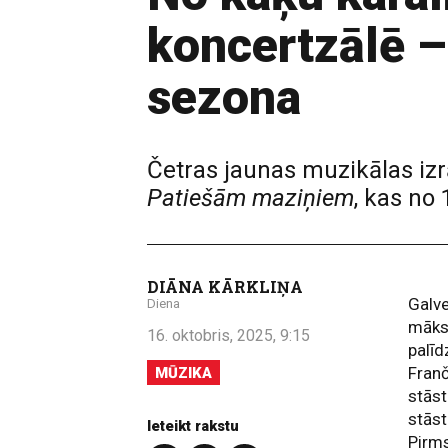
koncertzālē –
sezona
Četras jaunas muzikālas iz
Patiešām maziņiem
, kas no
DIĀNA KĀRKLIŅA
Galve
Diena
māksl
16. oktobris, 2025, 9:15
palī
Franč
MŪZIKA
stāst
stāst
Ieteikt rakstu
Pirms