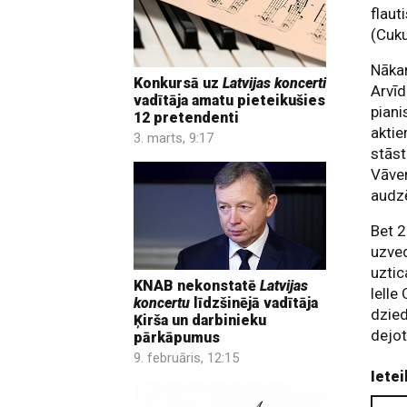
flaut
(Cuku
Nākam
Konkursā uz
Latvijas koncerti
Arvī
vadītāja amatu pieteikušies
piani
12 pretendenti
akti
3. marts, 9:17
stāst
Vāver
audzē
Bet 2
uzv
uztic
KNAB nekonstatē
Latvijas
lelle
koncertu
līdzšinējā vadītāja
dzied
Ķirša un darbinieku
dejot
pārkāpumus
9. februāris, 12:15
Ietei