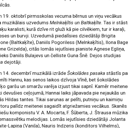
īcās.
n 19. oktobrī pirmsskolas vecuma bērnus un viņu vecākus
na muzikālais uzvedums
Melnkaķītis un Baltkaķīte
. Tas ir stās
ķu karalisti, kurā dzīve rit gluži kā pie cilvēkiem, tur ir karaļi,
eses un burvji. Uzvedumā piedalīsies dziedātāji Brigita
one (Baltkaķīte), Daniils Pogoriless (Melnkaķītis), Ilona Bage
ne Grizelda), citās lomās iejutīsies pianiste Agnese Egliņa,
nieks Daniils Bulajevs un čelliste Guna Šnē. Dejos studijas
ka
dejotāji.
n 14. decembrī muzikālā izrāde
Šokolādes pasaka
stāstīs pa
nīti Hannu, kas senos laikos dzīvoja Vīnē, bet šokolādes
šķo garšu un smaržu varēja izjust tikai sapnī. Kamēr meitene
i devušies ceļojumā, Hannai laiks jāpavada pie nejaukās un
s Hildas tantes. Tikai sarunas ar pelīti, putniņu un kaimiņu
toru palīdz meitenei sagaidīt atgriežamies vecākus. Skanēs
iešu komponistu V. A. Mocarta, F. Šūberta, J. Štrausa mūzika
emassvētku melodijas. Lomās iejutīsies dziedātāji Jolanta
aite-Lapiņa (Vaniļa), Nauris Indzeris (konditors Vilhelms),