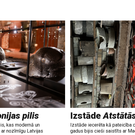
nijas pilis
Izstāde
Atstātā
lis, kas modernā un
Izstāde iecerēta kā pateicība 
ar nozīmīgu Latvijas
gadus bijis cieši saistīts ar M