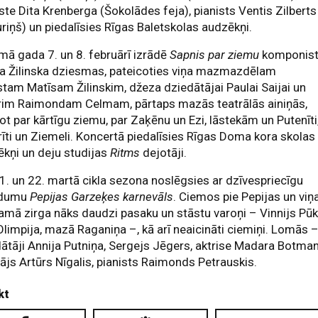
iste Dita Krenberga (Šokolādes feja), pianists Ventis Zilberts
riņš) un piedalīsies Rīgas Baletskolas audzēkņi.
ā gada 7. un 8. februārī izrādē
Sapnis par ziemu
komponis
da Žilinska dziesmas, pateicoties viņa mazmazdēlam
stam Matīsam Žilinskim, džeza dziedātājai Paulai Saijai un
erim Raimondam Celmam, pārtaps mazās teatrālās ainiņās,
ot par kārtīgu ziemu, par Zaķēnu un Ezi, lāstekām un Putenīti
īti un Ziemeli. Koncertā piedalīsies Rīgas Doma kora skolas
kņi un deju studijas
Ritms
dejotāji.
1. un 22. martā cikla sezona noslēgsies ar dzīvespriecīgu
edumu
Pepijas Garzeķes karnevāls
. Ciemos pie Pepijas un viņ
amā zirga nāks daudzi pasaku un stāstu varoņi – Vinnijs Pūk
 Olimpija, mazā Raganiņa –, kā arī neaicināti ciemiņi. Lomās 
ātāji Annija Putniņa, Sergejs Jēgers, aktrise Madara Botman
ājs Artūrs Nīgalis, pianists Raimonds Petrauskis.
kt