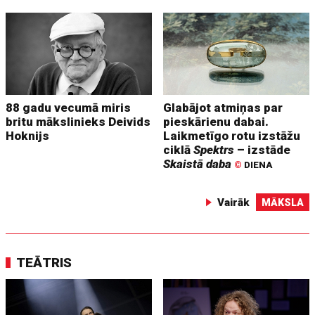
88 gadu vecumā miris
Glabājot atmiņas par
britu mākslinieks Deivids
pieskārienu dabai.
Hoknijs
Laikmetīgo rotu izstāžu
ciklā
Spektrs
– izstāde
Skaistā daba
©
DIENA
Vairāk
MĀKSLA
TEĀTRIS