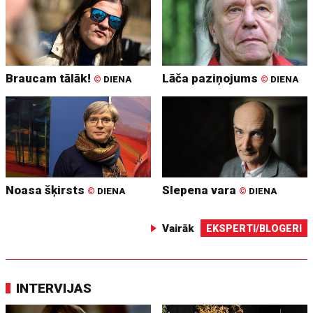
Braucam tālāk!
Lāča paziņojums
©
DIENA
©
DIENA
Noasa šķirsts
Slepena vara
©
DIENA
©
DIENA
Vairāk
EKSPERTI/BLOGERI
INTERVIJAS