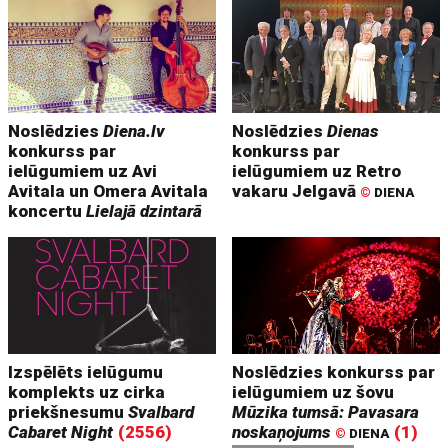
Noslēdzies
Diena.lv
Noslēdzies
Dienas
konkurss par
konkurss par
ielūgumiem uz Avi
ielūgumiem uz Retro
Avitala un Omera Avitala
vakaru Jelgavā
©
DIENA
koncertu
Lielajā dzintarā
Izspēlēts ielūgumu
Noslēdzies konkurss par
komplekts uz cirka
ielūgumiem uz šovu
priekšnesumu
Svalbard
Mūzika tumsā: Pavasara
Cabaret Night
(2556)
noskaņojums
(1)
©
DIENA