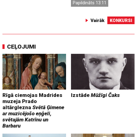
Papildināts 13:11
Vairāk
KONKURSI
CEĻOJUMI
Rīgā ciemojas Madrides
Izstāde
Mūžīgi Čaks
muzeja Prado
altārglezna
Svētā Ģimene
ar muzicējošo eņģeli,
svētajām Katrīnu un
Barbaru