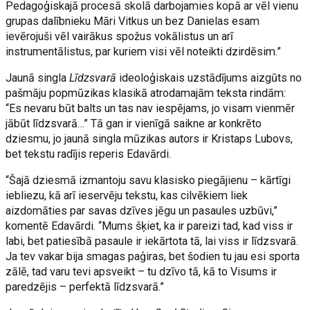
Pedagoģiskajā procesā skolā darbojamies kopā ar vēl vienu
grupas dalībnieku Māri Vitkus un bez Danielas esam
ievērojuši vēl vairākus spožus vokālistus un arī
instrumentālistus, par kuriem visi vēl noteikti dzirdēsim.”
Jaunā singla
Līdzsvarā
ideoloģiskais uzstādījums aizgūts no
pašmāju popmūzikas klasikā atrodamajām teksta rindām:
“Es nevaru būt balts un tas nav iespējams, jo visam vienmēr
jābūt līdzsvarā…” Tā gan ir vienīgā saikne ar konkrēto
dziesmu, jo jaunā singla mūzikas autors ir Kristaps Lubovs,
bet tekstu radījis reperis Edavārdi.
“Šajā dziesmā izmantoju savu klasisko piegājienu – kārtīgi
iebliezu, kā arī ieservēju tekstu, kas cilvēkiem liek
aizdomāties par savas dzīves jēgu un pasaules uzbūvi,”
komentē Edavārdi. “Mums šķiet, ka ir pareizi tad, kad viss ir
labi, bet patiesībā pasaule ir iekārtota tā, lai viss ir līdzsvarā.
Ja tev vakar bija smagas paģiras, bet šodien tu jau esi sporta
zālē, tad varu tevi apsveikt – tu dzīvo tā, kā to Visums ir
paredzējis – perfektā līdzsvarā.”