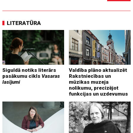
LITERATŪRA
Siguldā notiks literārs
Valdība plāno aktualizēt
pasākumu cikls
Vasaras
Rakstniecības un
lasījumi
mūzikas muzeja
nolikumu, precizējot
funkcijas un uzdevumus