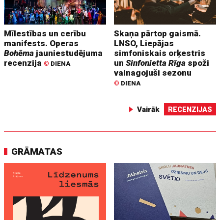
Mīlestības un cerību
Skaņa pārtop gaismā.
manifests. Operas
LNSO, Liepājas
Bohēma
jauniestudējuma
simfoniskais orķestris
recenzija
un
Sinfonietta Rīga
spoži
©
DIENA
vainagojuši sezonu
©
DIENA
Vairāk
RECENZIJAS
GRĀMATAS