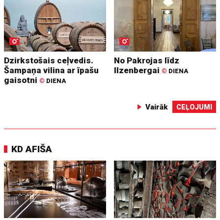
Dzirkstošais ceļvedis.
No Pakrojas līdz
Šampaņa vilina ar īpašu
Ilzenbergai
©
DIENA
gaisotni
©
DIENA
Vairāk
CEĻOJUMI
KD AFIŠA