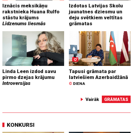
Iznācis meksikāņu
Izdotas Latvijas Skolu
rakstnieka Huana Rulfo
jaunatnes dziesmu un
stāstu krājums
deju svētkiem veltītas
Līdzenums liesmās
grāmatas
Linda Leen izdod savu
Tapusi grāmata par
pirmo dzejas krājumu
latviešiem Azerbaidžānā
Introversijas
©
DIENA
Vairāk
GRĀMATAS
KONKURSI