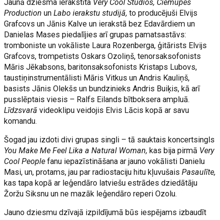
Jaunā dziesma ierakstīta
Very Cool Studios,
Ciemupes
Production
un
Labo ierakstu studijā,
to producējuši Elvijs
Grafcovs un Jānis Kalve un ierakstā bez Edavārdiem un
Danielas Mases piedalījies arī grupas pamatsastāvs:
tromboniste un vokāliste Laura Rozenberga, ģitārists Elvijs
Grafcovs, trompetists Oskars Ozoliņš, tenorsaksofonists
Māris Jēkabsons, baritonsaksofonists Kristaps Lubovs,
taustiņinstrumentālisti Māris Vitkus un Andris Kauliņš,
basists Jānis Olekšs un bundzinieks Andris Buiķis, kā arī
pusslēptais viesis – Ralfs Eilands bītboksera ampluā.
Līdzsvarā
videoklipu veidojis Elvis Lācis kopā ar savu
komandu.
Šogad jau izdoti divi grupas singli – tā sauktais koncertsingls
You Make Me Feel Lika a Natural Woman,
kas bija pirmā
Very
Cool People
fanu iepazīstināšana ar jauno vokālisti Danielu
Masi, un, protams, jau par radiostaciju hitu kļuvušais
Pasaulīte,
kas tapa kopā ar leģendāro latviešu estrādes dziedātāju
Žoržu Siksnu un ne mazāk leģendāro reperi Ozolu.
Jauno dziesmu dzīvajā izpildījumā būs iespējams izbaudīt