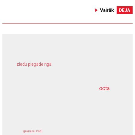
Vairāk
DEJA
ziedu piegāde rīgā
meliorācijas darbi
octa
dziļurbums
kravu apdrošināšana
granulu katli