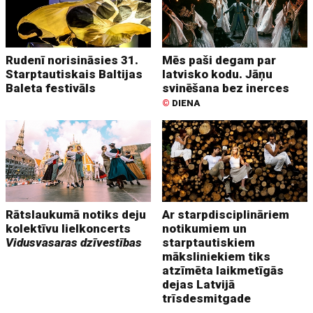
Rudenī norisināsies 31.
Mēs paši degam par
Starptautiskais Baltijas
latvisko kodu. Jāņu
Baleta festivāls
svinēšana bez inerces
©
DIENA
Rātslaukumā notiks deju
Ar starpdisciplināriem
kolektīvu lielkoncerts
notikumiem un
Vidusvasaras dzīvestības
starptautiskiem
māksliniekiem tiks
atzīmēta laikmetīgās
dejas Latvijā
trīsdesmitgade