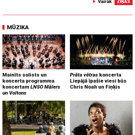
Vairāk
ZIŅAS
MŪZIKA
Mainīts solists un
Prāta vētras
koncerta
koncerta programma
Liepājā īpašie viesi būs
koncertam
LNSO Mālers
Chris Noah un Fiņķis
un Voltons