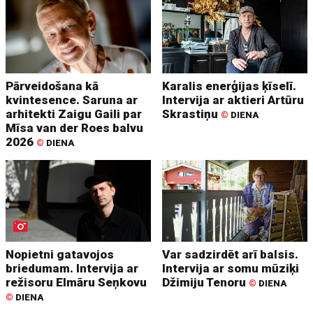
Pārveidošana kā
Karalis enerģijas ķīselī.
kvintesence. Saruna ar
Intervija ar aktieri Artūru
arhitekti Zaigu Gaili par
Skrastiņu
©
DIENA
Mīsa van der Roes balvu
2026
©
DIENA
Nopietni gatavojos
Var sadzirdēt arī balsis.
briedumam. Intervija ar
Intervija ar somu mūziķi
režisoru Elmāru Seņkovu
Džimiju Tenoru
©
DIENA
©
DIENA