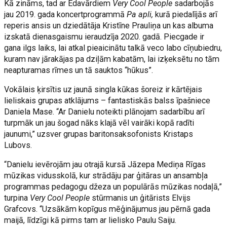
Kā zināms, tad ar Edavārdiem
Very Cool People
sadarbojās
jau 2019. gada koncertprogrammā
Pa apli,
kurā piedalījās arī
reperis ansis un dziedātāja Kristīne Prauliņa un kas albuma
izskatā dienasgaismu ieraudzīja 2020. gadā. Piecgade ir
gana ilgs laiks, lai atkal pieaicinātu talkā veco labo cīņubiedru,
kuram nav jārakājas pa dziļām kabatām, lai izķeksētu no tām
neapturamas rīmes un tā sauktos “hūkus”.
Vokālais ķirsītis uz jaunā singla kūkas šoreiz ir kārtējais
lieliskais grupas atklājums – fantastiskās balss īpašniece
Daniela Mase. “Ar Danielu noteikti plānojam sadarbību arī
turpmāk un jau šogad nāks klajā vēl vairāki kopā radīti
jaunumi,” uzsver grupas baritonsaksofonists Kristaps
Lubovs.
“Danielu ievērojām jau otrajā kursā Jāzepa Mediņa Rīgas
mūzikas vidusskolā, kur strādāju par ģitāras un ansambļa
programmas pedagogu džeza un populārās mūzikas nodaļā,”
turpina
Very Cool People
stūrmanis un ģitārists Elvijs
Grafcovs. “Uzsākām kopīgus mēģinājumus jau pērnā gada
maijā, līdzīgi kā pirms tam ar lielisko Paulu Saiju.