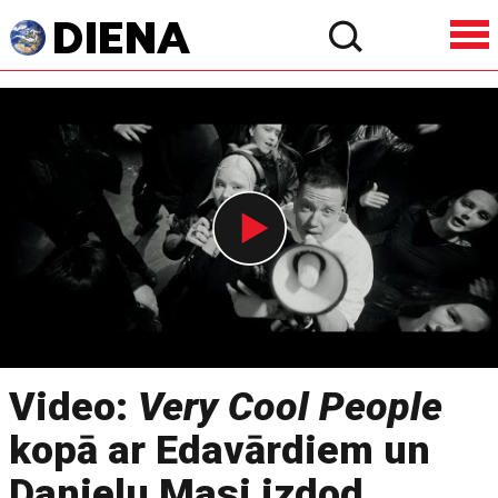
Video:
Very Cool People
kopā ar Edavārdiem un
Danielu Masi izdod