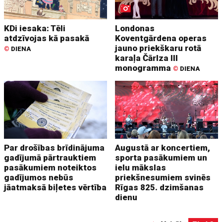
KDi iesaka: Tēli
Londonas
atdzīvojas kā pasakā
Koventgārdena operas
jauno priekškaru rotā
©
DIENA
karaļa Čārlza III
monogramma
©
DIENA
Par drošības brīdinājuma
Augustā ar koncertiem,
gadījumā pārtrauktiem
sporta pasākumiem un
pasākumiem noteiktos
ielu mākslas
gadījumos nebūs
priekšnesumiem svinēs
jāatmaksā biļetes vērtība
Rīgas 825. dzimšanas
dienu