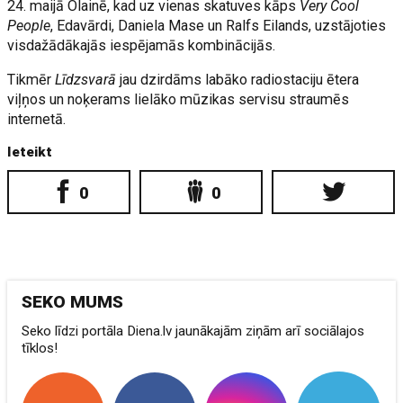
24. maijā Olainē, kad uz vienas skatuves kāps
Very Cool
People
, Edavārdi, Daniela Mase un Ralfs Eilands, uzstājoties
visdažādākajās iespējamās kombinācijās.
Tikmēr
Līdzsvarā
jau dzirdāms labāko radiostaciju ētera
viļņos un noķerams lielāko mūzikas servisu straumēs
internetā.
Ieteikt
0
0
SEKO MUMS
Seko līdzi portāla Diena.lv jaunākajām ziņām arī sociālajos
tīklos!