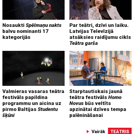
Nosaukti
Spēlmaņu nakts
Par teātri, dzīvi un laiku.
balvu nominanti 17
Latvijas Televīzijā
kategorijās
atsāksies raidījumu cikls
Teātra garša
Valmieras vasaras teātra
Starptautiskais jaunā
festivāls papildina
teātra festivāls
Homo
programmu un aicina uz
Novus
būs veltīts
pirmo Baltijas
Studentu
apzinātai dzīves tempa
šķūni
palēnināšanai
Vairāk
TEĀTRIS