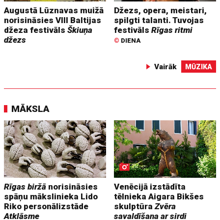
Augustā Lūznavas muižā
Džezs, opera, meistari,
norisināsies VIII Baltijas
spilgti talanti. Tuvojas
džeza festivāls
Škiuņa
festivāls
Rīgas ritmi
džezs
©
DIENA
Vairāk
MŪZIKA
MĀKSLA
Rīgas biržā
norisināsies
Venēcijā izstādīta
spāņu mākslinieka Lido
tēlnieka Aigara Bikšes
Riko personālizstāde
skulptūra
Zvēra
Atklāsme
savaldīšana ar sirdi