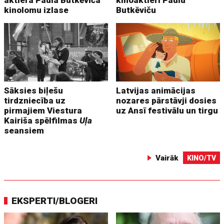
kinolomu izlase
Butkēviču
Sāksies biļešu
Latvijas animācijas
tirdzniecība uz
nozares pārstāvji dosies
pirmajiem Viestura
uz Ansī festivālu un tirgu
Kairiša spēlfilmas
Uļa
seansiem
Vairāk
KINO/TV
EKSPERTI/BLOGERI