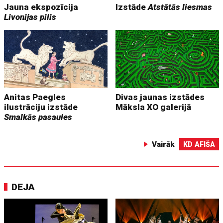
Jauna ekspozīcija
Izstāde
Atstātās liesmas
Livonijas pilis
Anitas Paegles
Divas jaunas izstādes
ilustrāciju izstāde
Māksla XO galerijā
Smalkās pasaules
Vairāk
KD AFIŠA
DEJA