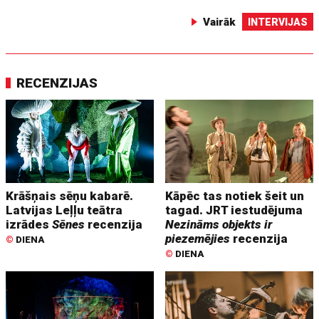
Vairāk
INTERVIJAS
RECENZIJAS
Krāšņais sēņu kabarē.
Kāpēc tas notiek šeit un
Latvijas Leļļu teātra
tagad. JRT iestudējuma
izrādes
Sēnes
recenzija
Nezināms objekts ir
piezemējies
recenzija
©
DIENA
©
DIENA