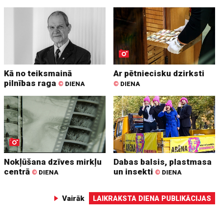
Kā no teiksmainā
Ar pētniecisku dzirksti
pilnības raga
©
DIENA
©
DIENA
Nokļūšana dzīves mirkļu
Dabas balsis, plastmasa
centrā
un insekti
©
DIENA
©
DIENA
Vairāk
LAIKRAKSTA DIENA PUBLIKĀCIJAS