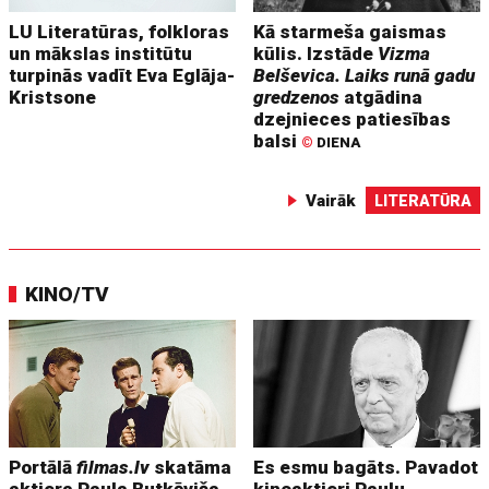
LU Literatūras, folkloras
Kā starmeša gaismas
un mākslas institūtu
kūlis. Izstāde
Vizma
turpinās vadīt Eva Eglāja-
Belševica. Laiks runā gadu
Kristsone
gredzenos
atgādina
dzejnieces patiesības
balsi
©
DIENA
Vairāk
LITERATŪRA
KINO/TV
Portālā
filmas.lv
skatāma
Es esmu bagāts. Pavadot
aktiera Paula Butkēviča
kinoaktieri Paulu