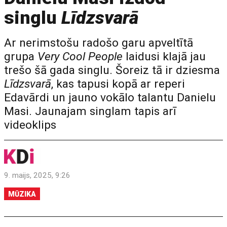
singlu
Līdzsvarā
Ar nerimstošu radošo garu apveltītā
grupa
Very Cool People
laidusi klajā jau
trešo šā gada singlu. Šoreiz tā ir dziesma
Līdzsvarā
, kas tapusi kopā ar reperi
Edavārdi un jauno vokālo talantu Danielu
Masi. Jaunajam singlam tapis arī
videoklips
9. maijs, 2025, 9:26
MŪZIKA