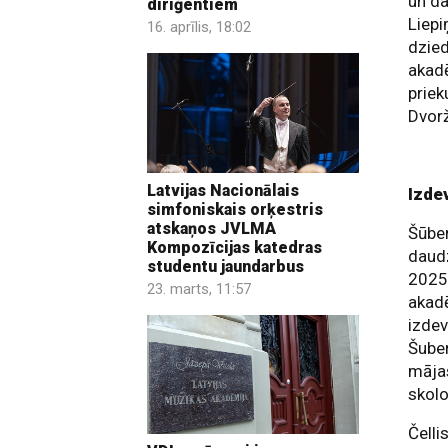
un da
diriģentiem
Liepi
16. aprīlis, 18:02
dzied
akadē
priek
Dvorž
Latvijas Nacionālais
Izde
simfoniskais orķestris
atskaņos JVLMA
Šūber
Kompozīcijas katedras
daudz
studentu jaundarbus
2025
23. marts, 11:57
akadē
izdev
Šuber
mājas
skolo
Čelli