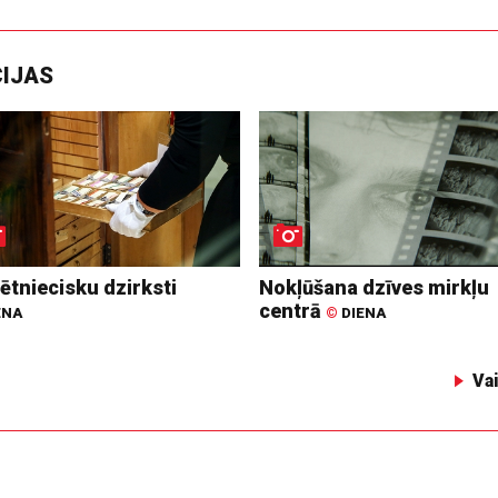
CIJAS
ētniecisku dzirksti
Nokļūšana dzīves mirkļu
centrā
ENA
©
DIENA
Va