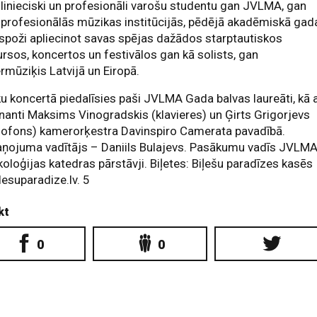
inieciski un profesionāli varošu studentu gan JVLMA, gan
 profesionālās mūzikas institūcijās, pēdējā akadēmiskā gad
 spoži apliecinot savas spējas dažādos starptautiskos
rsos, koncertos un festivālos gan kā solists, gan
mūziķis Latvijā un Eiropā.
u koncertā piedalīsies paši JVLMA Gada balvas laureāti, kā a
anti Maksims Vinogradskis (klavieres) un Ģirts Grigorjevs
sofons) kamerorķestra Davinspiro Camerata pavadībā.
aņojuma vadītājs – Daniils Bulajevs. Pasākumu vadīs JVLM
oloģijas katedras pārstāvji. Biļetes: Biļešu paradīzes kasēs
ilesuparadize.lv. 5
kt
0
0