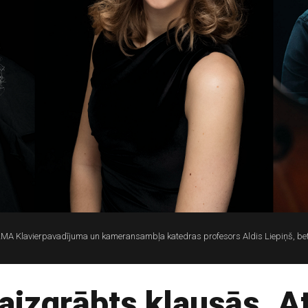
 Klavierpavadījuma un kameransambļa katedras profesors Aldis Liepiņš, bet n
 aizgrābts klausās. At