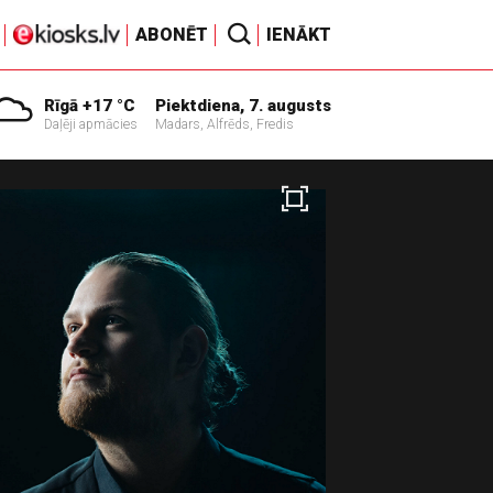
ABONĒT
IENĀKT
Rīgā +17 °C
Piektdiena, 7. augusts
Daļēji apmācies
Madars, Alfrēds, Fredis