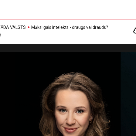
, TĀDA VALSTS
Mākslīgais intelekts - draugs vai drauds?
6