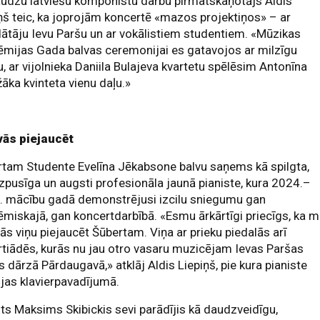
udzu latviešu komponistu darbu pirmatskaņotājs Aldis
ņš teic, ka joprojām koncertē «mazos projektiņos» – ar
ātāju Ievu Paršu un ar vokālistiem studentiem. «Mūzikas
mijas Gada balvas ceremonijai es gatavojos ar milzīgu
u, ar vijolnieka Daniila Bulajeva kvartetu spēlēsim Antonīna
āka kvinteta vienu daļu.»
vās piejaucēt
tam Studente Evelīna Jēkabsone balvu saņems kā spilgta,
pusīga un augsti profesionāla jaunā pianiste, kura 2024.–
. mācību gadā demonstrējusi izcilu sniegumu gan
miskajā, gan koncertdarbībā. «Esmu ārkārtīgi priecīgs, ka 
ās viņu piejaucēt Šūbertam. Viņa ar prieku piedalās arī
tiādēs, kurās nu jau otro vasaru muzicējam Ievas Paršas
 dārzā Pārdaugavā,» atklāj Aldis Liepiņš, pie kura pianiste
jas klavierpavadījumā.
sts Maksims Skibickis sevi parādījis kā daudzveidīgu,