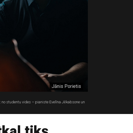
Jānis Porietis
o studentu vides – pianiste Evelīna Jēkabsone un
kal tiks