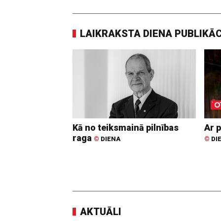
LAIKRAKSTA DIENA PUBLIKĀ
Kā no teiksmainā pilnības
Ar p
raga
©
DIENA
©
DI
AKTUĀLI