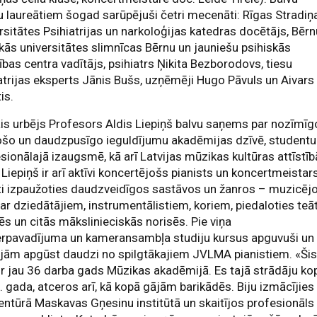
 laureātiem šogad sarūpējuši četri mecenāti: Rīgas Stradiņ
rsitātes Psihiatrijas un narkoloģijas katedras docētājs, Bēr
skās universitātes slimnīcas Bērnu un jauniešu psihiskās
ības centra vadītājs, psihiatrs Ņikita Bezborodovs, tiesu
atrijas eksperts Jānis Bušs, uzņēmēji Hugo Pāvuls un Aivars
is.
is urbējs Profesors Aldis Liepiņš balvu saņems par nozīmīg
ošo un daudzpusīgo ieguldījumu akadēmijas dzīvē, studentu
sionālajā izaugsmē, kā arī Latvijas mūzikas kultūras attīstīb
 Liepiņš ir arī aktīvi koncertējošs pianists un koncertmeistars
ti izpaužoties daudzveidīgos sastāvos un žanros – muzicēj
ar dziedātājiem, instrumentālistiem, koriem, piedaloties teā
ēs un citās mākslinieciskās norisēs. Pie viņa
ierpavadījuma un kameransambļa studiju kursus apguvuši un
jām apgūst daudzi no spilgtākajiem JVLMA pianistiem. «Ši
r jau 36 darba gads Mūzikas akadēmijā. Es tajā strādāju ko
 gada, atceros arī, kā kopā gājām barikādēs. Biju izmācījies
entūrā Maskavas Gņesinu institūtā un skaitījos profesionāls