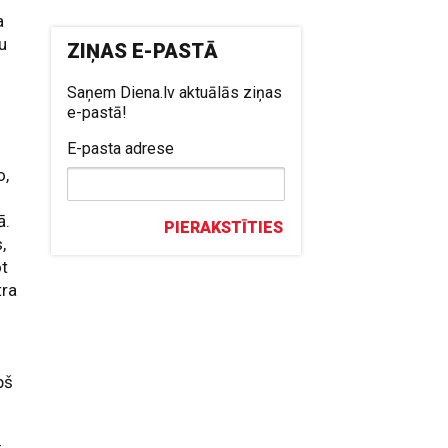
a
nu
ZIŅAS E-PASTĀ
Saņem Diena.lv aktuālās ziņas
e-pastā!
E-pasta adrese
o,
ā.
PIERAKSTĪTIES
,
ot
tra
s
pš