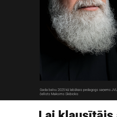
Gada balvu 2025 kā labākais pedagogs saņems JVLMA
čellists Maksims Skibickis
Lai klausītājs