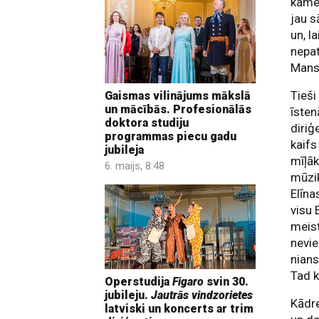
kamer
jau s
un, l
nepat
Mans 
Tieši
Gaismas vilinājums mākslā
un mācībās. Profesionālās
īsten
doktora studiju
diriģ
programmas piecu gadu
kaifs
jubileja
mīļāk
6. maijs, 8:48
mūzik
Elīna
visu 
meist
nevie
nians
Tad k
Operstudija
Figaro
svin 30.
jubileju.
Jautrās vindzorietes
Kādre
latviski un koncerts ar trim