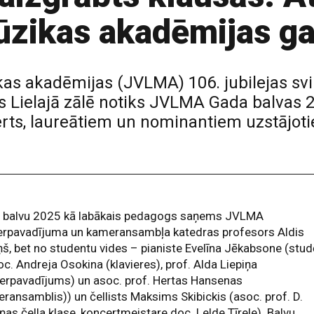
ūzikas akadēmijas ga
kas akadēmijas (JVLMA) 106. jubilejas svi
las Lielajā zālē notiks JVLMA Gada balvas
rts, laureātiem un nominantiem uzstājoti
 balvu 2025 kā labākais pedagogs saņems JVLMA
ierpavadījuma un kameransambļa katedras profesors Aldis
ņš, bet no studentu vides – pianiste Evelīna Jēkabsone (stud
oc. Andreja Osokina (klavieres), prof. Alda Liepiņa
ierpavadījums) un asoc. prof. Hertas Hansenas
ransamblis)) un čellists Maksims Skibickis (asoc. prof. D.
ņas čella klase, koncertmeistare doc. Lelde Tīrele). Balvu