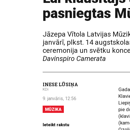
pasniegtas M
Jāzepa Vītola Latvijas Mūzi
janvārī, plkst. 14 augstsko
ceremonija un svētku konce
Davinspiro Camerata
INESE LŪSIŅA
Gada
KDi
Klav
9. janvāris, 12:56
Liepi
pie d
MŪZIKA
(klav
(kame
Ieteikt rakstu
Ozoli