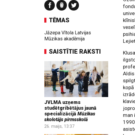
fondu
unive
TĒMAS
klīni
vesel
Jāzepa Vītola Latvijas
psihi
Mūzikas akadēmija
Lejiet
SAISTĪTIE RAKSTI
Klusa
ilgst
profe
Aldis
spilg
kopā 
izrād
klav
JVLMA uzņems
jopro
studētgribētājus jaunā
specializācijā
Mūzikas
man i
skolotājs pirmsskolā
1990.
26. maijs, 13:37
asist