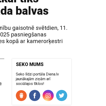
da balvas
nību gaisotnē svētdien, 11.
 2025 pasniegšanas
es kopā ar kamerorķestri
SEKO MUMS
Seko līdzi portāla Diena.lv
jaunākajām ziņām arī
ē
sociālajos tīklos!