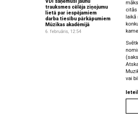
VDI saņēmusi jaunu
māksl
trauksmes cēlēja ziņojumu
citās
lietā par iespējamiem
laikā
darba tiesību pārkāpumiem
konku
Mūzikas akadēmijā
kamer
6. februāris, 12:54
Svētk
nomin
(sak
Atsk
Muzik
vai b
Ietei