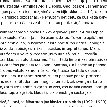
ansamblists. Katedrā mani paņēma uzreiz, tajā pašā ruden
āku strādāt,» atminas Aldis Liepiņš. Gadi paskrējuši nemanot
ai gan paveikts ir daudz, viņš arvien bijis «klusais urbējs», ka
īk ārišķīga dižošanās. «Nemūžam neticēju, ka būs kāda balv
portrets karāsies vestibilā, un tas patīk,» viņš nosaka.
 kameransambļa spēle un klavierpavadījums ir Alda Liepiņa
ā pasaule. «Tas ir ļoti interesants darbs. Tu vari piepildīt arī
enta ambīcijas, jo kvartets ir īsts partitūras darbs. Ir baigais
 izveidot spēcīgas mākslinieciskas interpretācijas. Mans
ais žanrs ir vokālā kamermūzika un tieši mūsu, latviešu
as, klasiķu solo dziesmas. Tās ir tādā līmenī, kas pārsteidz
s Garančas pianistu Malkolmu Martinu, kurš spēlē un pārzina
Eiropas vokālo kamermūziku. Viņš teica, ka tādu dziesmu
arību nekur neesot dzirdējis. Bet pasaulē par to, protams,
ns nezina. Studentiem mēģinu iemācīt, cik svarīga ir katra
e, katrs izdziedātais vārds un viss, kas notiek klavieru partijā
lausītājs aizgrābts klausās, cik brīnišķīga saskaņa.»
izējā Latvijas filharmonijas klavieru trio sirds (1992–1999)