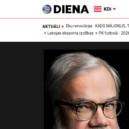
KDi
Ēku renovācija - KĀDS MĀJOKLIS
AKTUĀLI
Latvijas eksporta izcilības
PK futbolā - 202