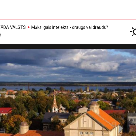
, TĀDA VALSTS
Mākslīgais intelekts - draugs vai drauds?
6