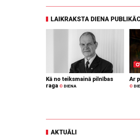
LAIKRAKSTA DIENA PUBLIKĀ
Kā no teiksmainā pilnības
Ar p
raga
©
DIENA
©
DI
AKTUĀLI