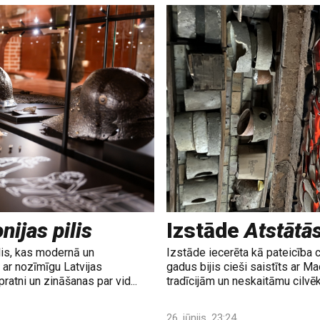
nijas pilis
Izstāde
Atstātā
lis, kas modernā un
Izstāde iecerēta kā pateicība 
ar nozīmīgu Latvijas
gadus bijis cieši saistīts ar M
ratni un zināšanas par vid...
tradīcijām un neskaitāmu cilvē
26. jūnijs, 23:24