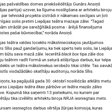
ājas pašvaldības domes priekšsēdētājs Gunārs Ansiņš
ājas partija) uzsver, ka līguma noslēgšana ar arhitektu biroju
A
par tehniskā projekta izstrādi ir nākamais secīgais un ļoti
īgais solis pretim Liepājas teātra mazajai zālei. "Tagad
nām strādāt pie sarežģītākā posma - ārējā finansējuma
istes pašai būvniecībai," norāda Ansiņš.
jas teātra valdes loceklis mākslinieciskajos jautājumos
rs Sīlis pauž gandarījumu, ka tiek sperts liels solis, lai Liepāj
im būtu sava mazā zāle. Iecerētā
black box
tipa zāle dos
ju teātrim radīt formā un saturā atšķirīgus darbus, kur telpa 
dekls un teātra māksliniekus ierobežo tikai iztēle. Tas savuk
istīs visdažādāko skatītāju auditoriju, norāda Sīlis.
iņots, ka pagājušā gada 30. oktobrī noslēdzās atklāts metu
urss
Liepājas teātra ēkas pārbūve un teātra mazās zāles
ve.
Kopumā tika saņemti 13 pieteikumi, no kuriem par
ētāju tika izvēlēts arhitektu biroja
NRJA
iesniegtais mets.
rsam iesniegtos darbus vērtēja žūrijas komisija, kuras