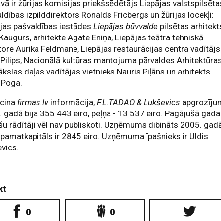
vā ir žūrijas komisijas priekšsēdētājs Liepājas valstspilsēta
ldības izpilddirektors Ronalds Fricbergs un žūrijas locekļi:
jas pašvaldības iestādes
Liepājas būvvalde
pilsētas arhitekt
Kaugurs, arhitekte Agate Eniņa, Liepājas teātra tehniskā
tore Aurika Feldmane, Liepājas restaurācijas centra vadītājs
 Pilips, Nacionālā kultūras mantojuma pārvaldes Arhitektūra
kslas daļas vadītājas vietnieks Nauris Piļāns un arhitekts
 Poga.
ecina
firmas.lv
informācija,
F.L.TADAO & Lukševics
apgrozīju
 gadā bija 355 443 eiro, peļņa - 13 537 eiro. Pagājušā gada
šu rādītāji vēl nav publiskoti. Uzņēmums dibināts 2005. gad
 pamatkapitāls ir 2845 eiro. Uzņēmuma īpašnieks ir Uldis
vics.
kt
0
0