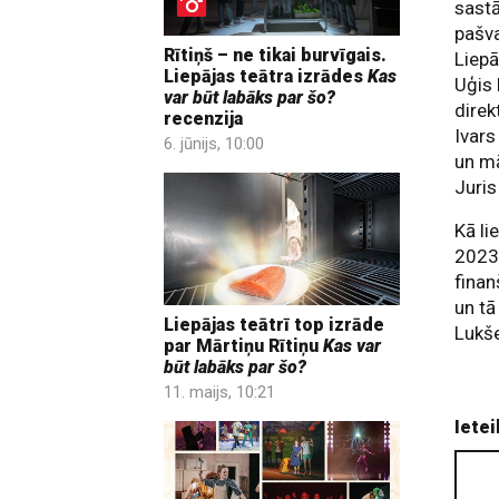
sastā
pašva
Rītiņš – ne tikai burvīgais.
Liepā
Liepājas teātra izrādes
Kas
Uģis 
var būt labāks par šo?
direk
recenzija
Ivars
6. jūnijs, 10:00
un mā
Juris
Kā li
2023.
finan
un tā
Liepājas teātrī top izrāde
Lukše
par Mārtiņu Rītiņu
Kas var
būt labāks par šo?
11. maijs, 10:21
Ietei