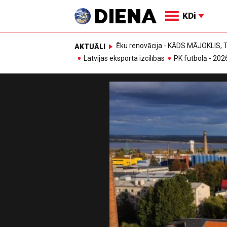
KDi
Ēku renovācija - KĀDS MĀJOKLIS
AKTUĀLI
Latvijas eksporta izcilības
PK futbolā - 202