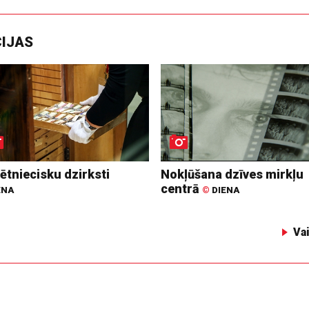
CIJAS
ētniecisku dzirksti
Nokļūšana dzīves mirkļu
centrā
ENA
©
DIENA
Va