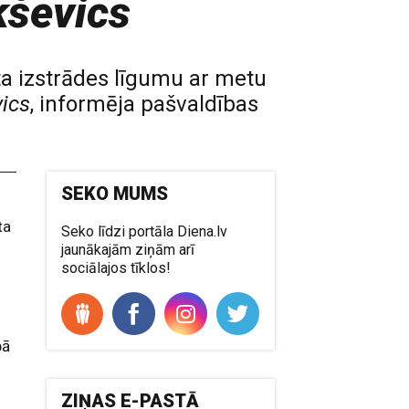
kševics
ta izstrādes līgumu ar metu
ics
, informēja pašvaldības
SEKO MUMS
ta
Seko līdzi portāla Diena.lv
jaunākajām ziņām arī
sociālajos tīklos!
pā
ZIŅAS E-PASTĀ