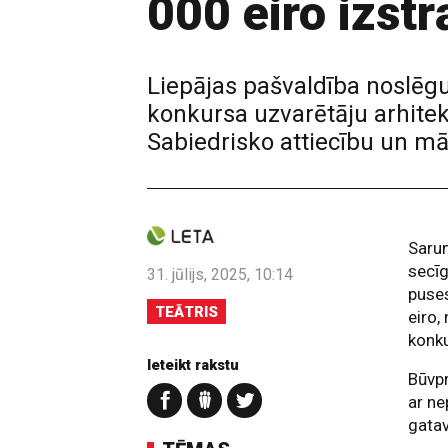
000 eiro izst
Liepājas pašvaldība noslēgu
konkursa uzvarētāju arhitek
Sabiedrisko attiecību un mā
Sarun
secī
31. jūlijs, 2025, 10:14
puse
TEĀTRIS
eiro,
konku
Ieteikt rakstu
Būvpr
ar n
gatav