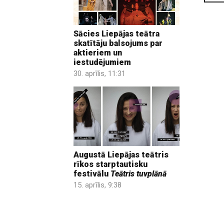
Sācies Liepājas teātra
skatītāju balsojums par
aktieriem un
iestudējumiem
30. aprīlis, 11:31
Augustā Liepājas teātris
rīkos starptautisku
festivālu
Teātris tuvplānā
15. aprīlis, 9:38