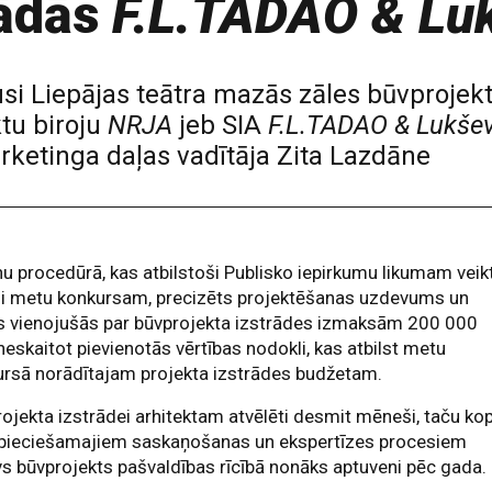
rādās
F.L.TADAO & Lu
si Liepājas teātra mazās zāles būvprojek
tu biroju
NRJA
jeb SIA
F.L.TADAO & Lukšev
rketinga daļas vadītāja Zita Lazdāne
u procedūrā, kas atbilstoši Publisko iepirkumu likumam veik
gi metu konkursam, precizēts projektēšanas uzdevums un
s vienojušās par būvprojekta izstrādes izmaksām 200 000
 neskaitot pievienotās vērtības nodokli, kas atbilst metu
rsā norādītajam projekta izstrādes budžetam.
ojekta izstrādei arhitektam atvēlēti desmit mēneši, taču ko
epieciešamajiem saskaņošanas un ekspertīzes procesiem
s būvprojekts pašvaldības rīcībā nonāks aptuveni pēc gada.