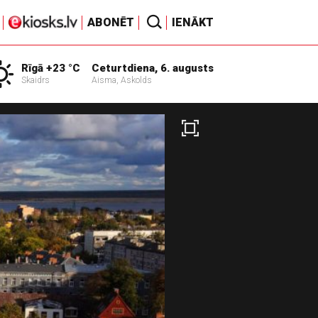
ABONĒT
IENĀKT
Rīgā +23 °C
Ceturtdiena, 6. augusts
Skaidrs
Aisma, Askolds