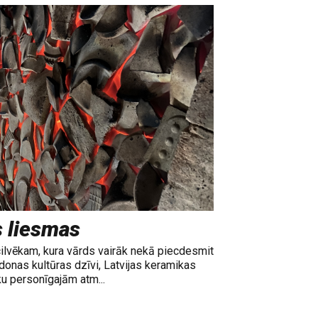
s liesmas
cilvēkam, kura vārds vairāk nekā piecdesmit
adonas kultūras dzīvi, Latvijas keramikas
ku personīgajām atm...