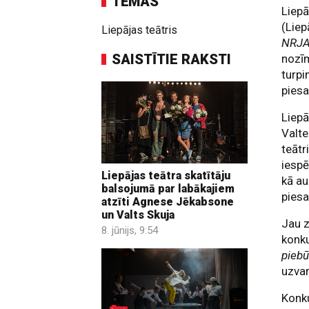
TĒMAS
Liep
(Liep
Liepājas teātris
NRJ
SAISTĪTIE RAKSTI
nozīm
turpi
piesa
Liepā
Valte
teātr
iespē
Liepājas teātra skatītāju
kā au
balsojumā par labākajiem
piesa
atzīti Agnese Jēkabsone
un Valts Skuja
Jau z
8. jūnijs, 9:54
konk
piebū
uzvar
Konku