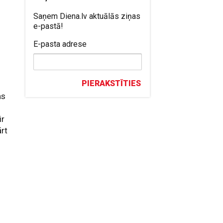
Saņem Diena.lv aktuālās ziņas
e-pastā!
E-pasta adrese
PIERAKSTĪTIES
as
ir
ārt