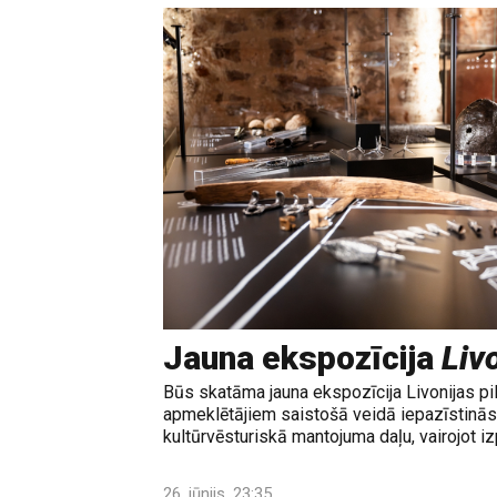
Jauna ekspozīcija
Livo
Būs skatāma jauna ekspozīcija Livonijas pi
apmeklētājiem saistošā veidā iepazīstinās 
kultūrvēsturiskā mantojuma daļu, vairojot izp
26. jūnijs, 23:35