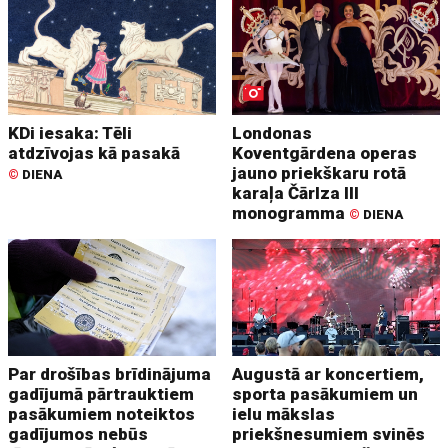
KDi iesaka: Tēli
Londonas
atdzīvojas kā pasakā
Koventgārdena operas
jauno priekškaru rotā
©
DIENA
karaļa Čārlza III
monogramma
©
DIENA
Par drošības brīdinājuma
Augustā ar koncertiem,
gadījumā pārtrauktiem
sporta pasākumiem un
pasākumiem noteiktos
ielu mākslas
gadījumos nebūs
priekšnesumiem svinēs