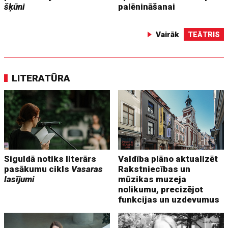
šķūni
palēnināšanai
Vairāk
TEĀTRIS
LITERATŪRA
Siguldā notiks literārs
Valdība plāno aktualizēt
pasākumu cikls
Vasaras
Rakstniecības un
lasījumi
mūzikas muzeja
nolikumu, precizējot
funkcijas un uzdevumus