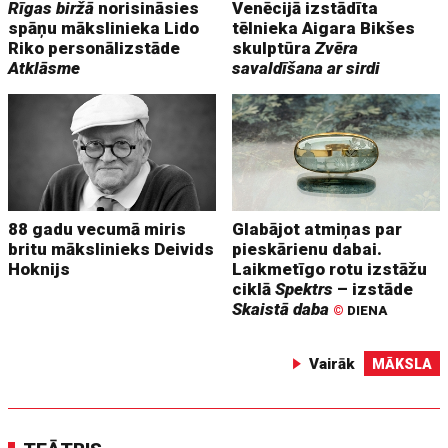
Rīgas biržā
norisināsies
Venēcijā izstādīta
spāņu mākslinieka Lido
tēlnieka Aigara Bikšes
Riko personālizstāde
skulptūra
Zvēra
Atklāsme
savaldīšana ar sirdi
88 gadu vecumā miris
Glabājot atmiņas par
britu mākslinieks Deivids
pieskārienu dabai.
Hoknijs
Laikmetīgo rotu izstāžu
ciklā
Spektrs
– izstāde
Skaistā daba
©
DIENA
Vairāk
MĀKSLA