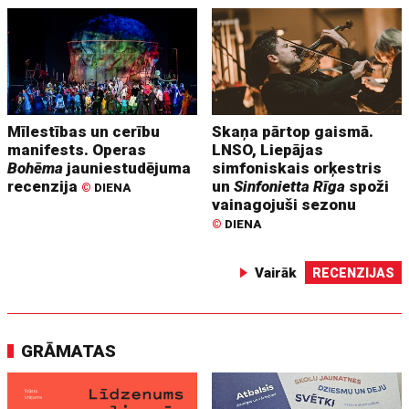
Mīlestības un cerību
Skaņa pārtop gaismā.
manifests. Operas
LNSO, Liepājas
Bohēma
jauniestudējuma
simfoniskais orķestris
recenzija
un
Sinfonietta Rīga
spoži
©
DIENA
vainagojuši sezonu
©
DIENA
Vairāk
RECENZIJAS
GRĀMATAS