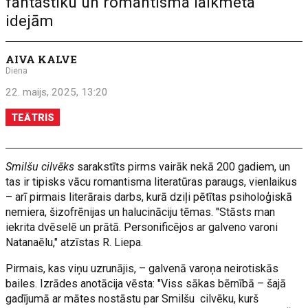
fantastiku un romantisma laikmeta
idejām
AIVA KALVE
Diena
22. maijs, 2025, 13:20
TEĀTRIS
Smilšu cilvēks
sarakstīts pirms vairāk nekā 200 gadiem, un
tas ir tipisks vācu romantisma literatūras paraugs, vienlaikus
– arī pirmais literārais darbs, kurā dziļi pētītas psiholoģiskā
nemiera, šizofrēnijas un halucināciju tēmas. "Stāsts man
iekrita dvēselē un prātā. Personificējos ar galveno varoni
Natanaēlu," atzīstas R. Liepa.
Pirmais, kas viņu uzrunājis, – galvenā varoņa neirotiskās
bailes. Izrādes anotācija vēsta: "Viss sākas bērnībā – šajā
gadījumā ar mātes nostāstu par Smilšu cilvēku, kurš