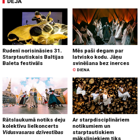
DEJA
Rudenī norisināsies 31.
Mēs paši degam par
Starptautiskais Baltijas
latvisko kodu. Jāņu
Baleta festivāls
svinēšana bez inerces
©
DIENA
Rātslaukumā notiks deju
Ar starpdisciplināriem
kolektīvu lielkoncerts
notikumiem un
Vidusvasaras dzīvestības
starptautiskiem
māksliniekiem tiks