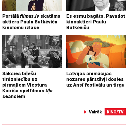
Portālā
filmas.lv
skatāma
Es esmu bagāts. Pavadot
aktiera Paula Butkēviča
kinoaktieri Paulu
kinolomu izlase
Butkēviču
Sāksies biļešu
Latvijas animācijas
tirdzniecība uz
nozares pārstāvji dosies
pirmajiem Viestura
uz Ansī festivālu un tirgu
Kairiša spēlfilmas
Uļa
seansiem
Vairāk
KINO/TV