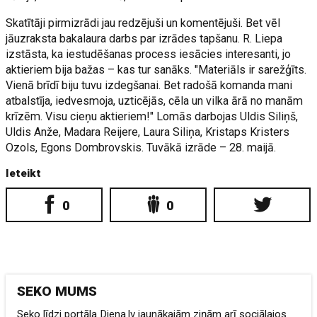
Skatītāji pirmizrādi jau redzējuši un komentējuši. Bet vēl
jāuzraksta bakalaura darbs par izrādes tapšanu. R. Liepa
izstāsta, ka iestudēšanas process iesācies interesanti, jo
aktieriem bija bažas – kas tur sanāks. "Materiāls ir sarežģīts.
Vienā brīdī biju tuvu izdegšanai. Bet radošā komanda mani
atbalstīja, iedvesmoja, uzticējās, cēla un vilka ārā no manām
krīzēm. Visu cieņu aktieriem!" Lomās darbojas Uldis Siliņš,
Uldis Anže, Madara Reijere, Laura Siliņa, Kristaps Kristers
Ozols, Egons Dombrovskis. Tuvākā izrāde – 28. maijā.
Ieteikt
0
0
SEKO MUMS
Seko līdzi portāla Diena.lv jaunākajām ziņām arī sociālajos