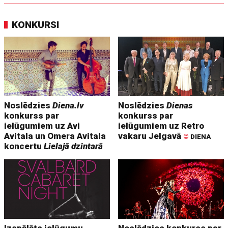
KONKURSI
Noslēdzies
Diena.lv
Noslēdzies
Dienas
konkurss par
konkurss par
ielūgumiem uz Avi
ielūgumiem uz Retro
Avitala un Omera Avitala
vakaru Jelgavā
©
DIENA
koncertu
Lielajā dzintarā
Izspēlēts ielūgumu
Noslēdzies konkurss par