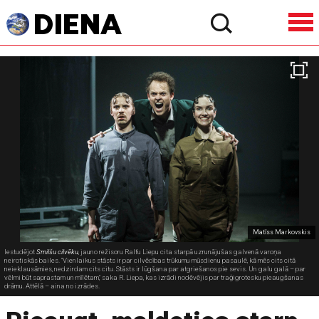
Matīss Markovskis
Iestudējot
Smilšu cilvēku
, jauno režisoru Ralfu Liepu cita starpā uzrunājušas galvenā varoņa
neirotiskās bailes. "Vienlaikus stāsts ir par cilvēcības trūkumu mūsdienu pasaulē, kā mēs cits citā
neieklausāmies, nedzirdam cits citu. Stāsts ir lūgšana par atgriešanos pie sevis. Un galu galā – par
vēlmi būt saprastam un mīlētam," saka R. Liepa, kas izrādi nodēvējis par traģigrotesku pieaugšanas
drāmu. Attēlā – aina no izrādes.