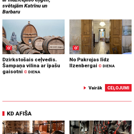
svētajām Katrīnu un
Barbaru
Dzirkstošais ceļvedis.
No Pakrojas līdz
Šampaņa vilina ar īpašu
Ilzenbergai
©
DIENA
gaisotni
©
DIENA
Vairāk
CEĻOJUMI
KD AFIŠA