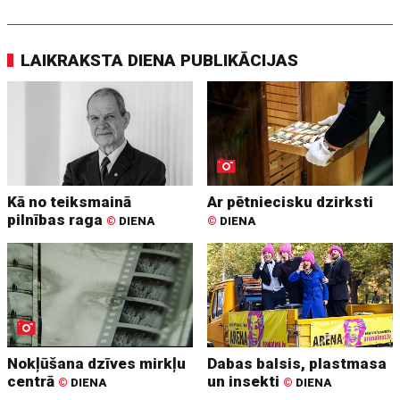
LAIKRAKSTA DIENA PUBLIKĀCIJAS
Kā no teiksmainā
Ar pētniecisku dzirksti
pilnības raga
©
DIENA
©
DIENA
Nokļūšana dzīves mirkļu
Dabas balsis, plastmasa
centrā
un insekti
©
DIENA
©
DIENA