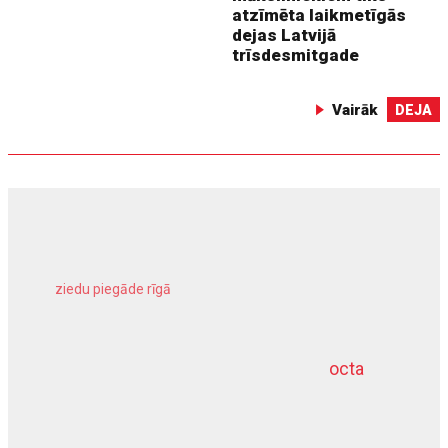
atzīmēta laikmetīgās
dejas Latvijā
trīsdesmitgade
Vairāk
DEJA
ziedu piegāde rīgā
meliorācijas darbi
octa
dziļurbums
kravu apdrošināšana