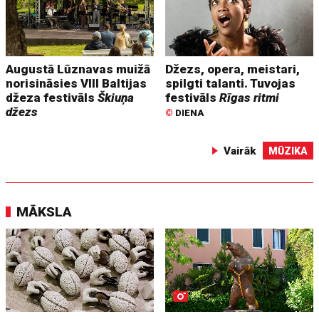
Augustā Lūznavas muižā
Džezs, opera, meistari,
norisināsies VIII Baltijas
spilgti talanti. Tuvojas
džeza festivāls
Škiuņa
festivāls
Rīgas ritmi
džezs
©
DIENA
Vairāk
MŪZIKA
MĀKSLA