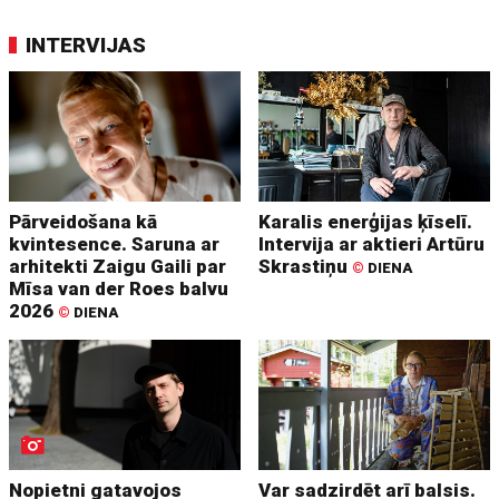
INTERVIJAS
Pārveidošana kā
Karalis enerģijas ķīselī.
kvintesence. Saruna ar
Intervija ar aktieri Artūru
arhitekti Zaigu Gaili par
Skrastiņu
©
DIENA
Mīsa van der Roes balvu
2026
©
DIENA
Nopietni gatavojos
Var sadzirdēt arī balsis.