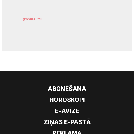
granulu katli
siltumsūknis
ABONĒŠANA
HOROSKOPI
E-AVĪZE
ZIŅAS E-PASTĀ
REKLĀMA