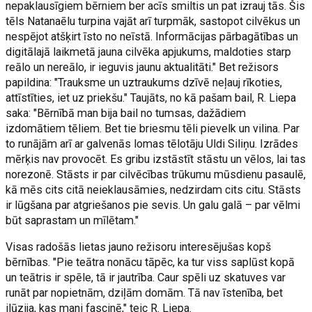
nepaklausīgiem bērniem ber acīs smiltis un pat izrauj tās. Šis
tēls Natanaēlu turpina vajāt arī turpmāk, sastopot cilvēkus un
nespējot atšķirt īsto no neīstā. Informācijas pārbagātības un
digitālajā laikmetā jauna cilvēka apjukums, maldoties starp
reālo un nereālo, ir ieguvis jaunu aktualitāti." Bet režisors
papildina: "Trauksme un uztraukums dzīvē neļauj rīkoties,
attīstīties, iet uz priekšu." Taujāts, no kā pašam bail, R. Liepa
saka: "Bērnībā man bija bail no tumsas, dažādiem
izdomātiem tēliem. Bet tie briesmu tēli pievelk un vilina. Par
to runājām arī ar galvenās lomas tēlotāju Uldi Siliņu. Izrādes
mērķis nav provocēt. Es gribu izstāstīt stāstu un vēlos, lai tas
norezonē. Stāsts ir par cilvēcības trūkumu mūsdienu pasaulē,
kā mēs cits citā neieklausāmies, nedzirdam cits citu. Stāsts
ir lūgšana par atgriešanos pie sevis. Un galu galā – par vēlmi
būt saprastam un mīlētam."
Visas radošās lietas jauno režisoru interesējušas kopš
bērnības. "Pie teātra nonācu tāpēc, ka tur viss saplūst kopā
un teātris ir spēle, tā ir jautrība. Caur spēli uz skatuves var
runāt par nopietnām, dziļām domām. Tā nav īstenība, bet
ilūzija, kas mani fascinē," teic R. Liepa.