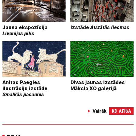
Jauna ekspozīcija
Izstāde
Atstātās liesmas
Livonijas pilis
Anitas Paegles
Divas jaunas izstādes
ilustrāciju izstāde
Māksla XO galerijā
Smalkās pasaules
Vairāk
KD AFIŠA