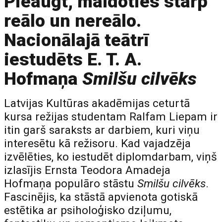
Pieaugt, maldoties starp
reālo un nereālo.
Nacionālajā teātrī
iestudēts E. T. A.
Hofmaņa
Smilšu cilvēks
Latvijas Kultūras akadēmijas ceturtā
kursa režijas studentam Ralfam Liepam ir
itin garš saraksts ar darbiem, kuri viņu
interesētu kā režisoru. Kad vajadzēja
izvēlēties, ko iestudēt diplomdarbam, viņš
izlasījis Ernsta Teodora Amadeja
Hofmaņa populāro stāstu
Smilšu cilvēks
.
Fascinējis, ka stāstā apvienota gotiskā
estētika ar psiholoģisko dziļumu,