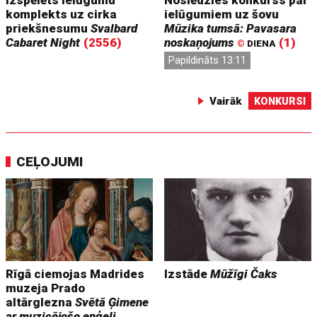
komplekts uz cirka
ielūgumiem uz šovu
priekšnesumu
Svalbard
Mūzika tumsā: Pavasara
Cabaret Night
(2556)
noskaņojums
(1)
©
DIENA
Papildināts 13:11
Vairāk
KONKURSI
CEĻOJUMI
Rīgā ciemojas Madrides
Izstāde
Mūžīgi Čaks
muzeja Prado
altārglezna
Svētā Ģimene
ar muzicējošo eņģeli,