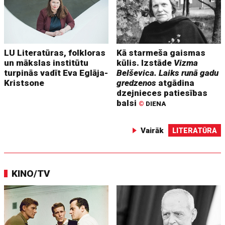
LU Literatūras, folkloras
Kā starmeša gaismas
un mākslas institūtu
kūlis. Izstāde
Vizma
turpinās vadīt Eva Eglāja-
Belševica. Laiks runā gadu
Kristsone
gredzenos
atgādina
dzejnieces patiesības
balsi
©
DIENA
Vairāk
LITERATŪRA
KINO/TV