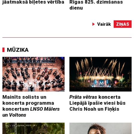
jāatmaksā biļetes vērtība
Rīgas 825. dzimšanas
dienu
Vairāk
ZIŅAS
MŪZIKA
Mainīts solists un
Prāta vētras
koncerta
koncerta programma
Liepājā īpašie viesi būs
koncertam
LNSO Mālers
Chris Noah un Fiņķis
un Voltons