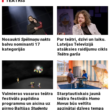
TEĀTRIS
Nosaukti
Spēlmaņu nakts
Par teātri, dzīvi un laiku.
balvu nominanti 17
Latvijas Televīzijā
kategorijās
atsāksies raidījumu cikls
Teātra garša
Valmieras vasaras teātra
Starptautiskais jaunā
festivāls papildina
teātra festivāls
Homo
programmu un aicina uz
Novus
būs veltīts
pirmo Baltijas
Studentu
apzinātai dzīves tempa