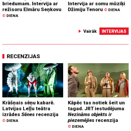
briedumam. Intervija ar
Intervija ar somu mūziķi
režisoru Elmāru Seņkovu
Džimiju Tenoru
©
DIENA
©
DIENA
Vairāk
INTERVIJAS
RECENZIJAS
Krāšņais sēņu kabarē.
Kāpēc tas notiek šeit un
Latvijas Leļļu teātra
tagad. JRT iestudējuma
izrādes
Sēnes
recenzija
Nezināms objekts ir
piezemējies
recenzija
©
DIENA
©
DIENA