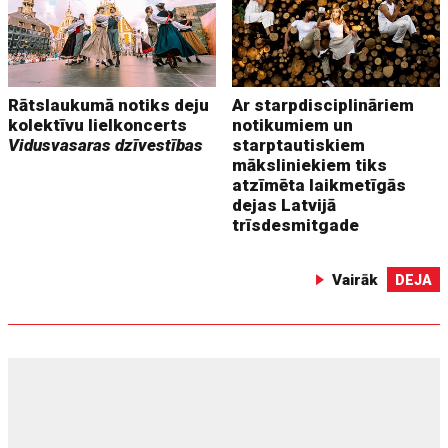
Rātslaukumā notiks deju
Ar starpdisciplināriem
kolektīvu lielkoncerts
notikumiem un
Vidusvasaras dzīvestības
starptautiskiem
māksliniekiem tiks
atzīmēta laikmetīgās
dejas Latvijā
trīsdesmitgade
Vairāk
DEJA