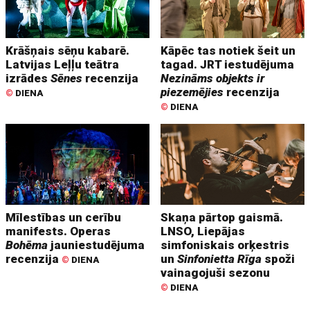
Krāšņais sēņu kabarē.
Kāpēc tas notiek šeit un
Latvijas Leļļu teātra
tagad. JRT iestudējuma
izrādes
Sēnes
recenzija
Nezināms objekts ir
piezemējies
recenzija
©
DIENA
©
DIENA
Mīlestības un cerību
Skaņa pārtop gaismā.
manifests. Operas
LNSO, Liepājas
Bohēma
jauniestudējuma
simfoniskais orķestris
recenzija
un
Sinfonietta Rīga
spoži
©
DIENA
vainagojuši sezonu
©
DIENA