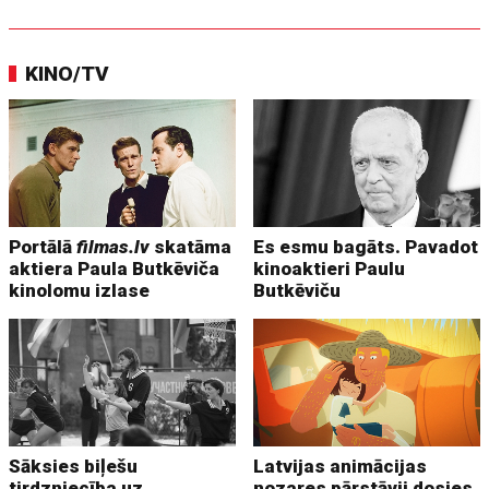
KINO/TV
Portālā
filmas.lv
skatāma
Es esmu bagāts. Pavadot
aktiera Paula Butkēviča
kinoaktieri Paulu
kinolomu izlase
Butkēviču
Sāksies biļešu
Latvijas animācijas
tirdzniecība uz
nozares pārstāvji dosies