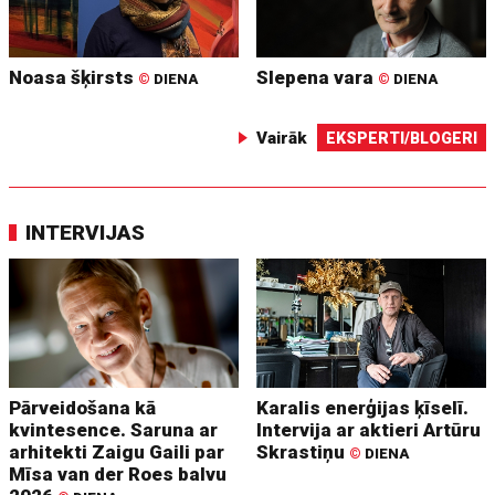
Noasa šķirsts
Slepena vara
©
DIENA
©
DIENA
Vairāk
EKSPERTI/BLOGERI
INTERVIJAS
Pārveidošana kā
Karalis enerģijas ķīselī.
kvintesence. Saruna ar
Intervija ar aktieri Artūru
arhitekti Zaigu Gaili par
Skrastiņu
©
DIENA
Mīsa van der Roes balvu