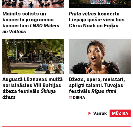
Mainīts solists un
Prāta vētras
koncerta
koncerta programma
Liepājā īpašie viesi būs
koncertam
LNSO Mālers
Chris Noah un Fiņķis
un Voltons
Augustā Lūznavas muižā
Džezs, opera, meistari,
norisināsies VIII Baltijas
spilgti talanti. Tuvojas
džeza festivāls
Škiuņa
festivāls
Rīgas ritmi
džezs
©
DIENA
Vairāk
MŪZIKA