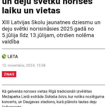
un deju svētku norises
laiku un vietas
XIII Latvijas Skolu jaunatnes dziesmu un
deju svētki norisināsies 2025.gadā no
5.jūlija līdz 13.jūlijam, otrdien nolēma
valdība
12. novembris, 2024, 15:58
ZIŅAS
Kā galvenās norises vietas Rīgā tradicionāli izvēlētas
Mežaparka Lielā estrāde
Sidraba birzs
, kur notiks noslēguma
koncerts, un Daugavas stadions, kurā plānots tautas deju