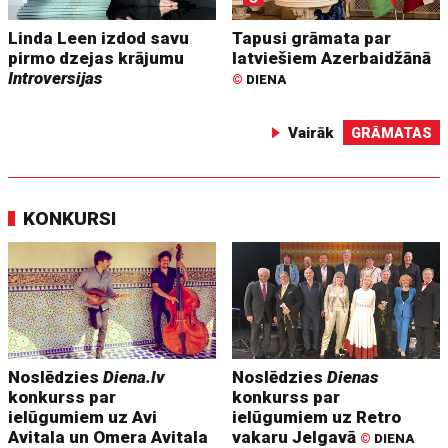
Linda Leen izdod savu
Tapusi grāmata par
pirmo dzejas krājumu
latviešiem Azerbaidžānā
Introversijas
©
DIENA
Vairāk
GRĀMATAS
KONKURSI
Noslēdzies
Diena.lv
Noslēdzies
Dienas
konkurss par
konkurss par
ielūgumiem uz Avi
ielūgumiem uz Retro
Avitala un Omera Avitala
vakaru Jelgavā
©
DIENA