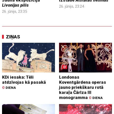
Livonijas pilis
26. jūnijs, 23:24
26. jūnijs, 23:35
ZIŅAS
KDi iesaka: Tēli
Londonas
atdzīvojas kā pasakā
Koventgārdena operas
jauno priekškaru rotā
©
DIENA
karaļa Čārlza III
monogramma
©
DIENA