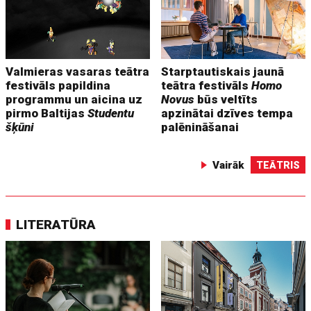
Valmieras vasaras teātra
Starptautiskais jaunā
festivāls papildina
teātra festivāls
Homo
programmu un aicina uz
Novus
būs veltīts
pirmo Baltijas
Studentu
apzinātai dzīves tempa
šķūni
palēnināšanai
Vairāk
TEĀTRIS
LITERATŪRA