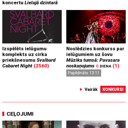
koncertu
Lielajā dzintarā
Izspēlēts ielūgumu
Noslēdzies konkurss par
komplekts uz cirka
ielūgumiem uz šovu
priekšnesumu
Svalbard
Mūzika tumsā: Pavasara
Cabaret Night
(2560)
noskaņojums
(1)
©
DIENA
Papildināts 13:11
Vairāk
KONKURSI
CEĻOJUMI