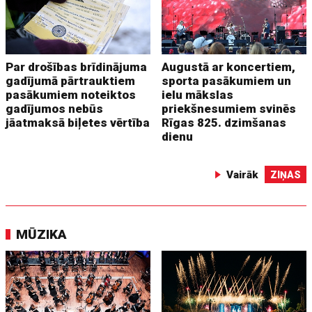
Par drošības brīdinājuma
Augustā ar koncertiem,
gadījumā pārtrauktiem
sporta pasākumiem un
pasākumiem noteiktos
ielu mākslas
gadījumos nebūs
priekšnesumiem svinēs
jāatmaksā biļetes vērtība
Rīgas 825. dzimšanas
dienu
Vairāk
ZIŅAS
MŪZIKA