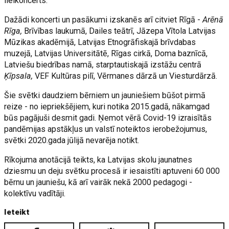
lielkoncerts.
Dažādi koncerti un pasākumi izskanēs arī citviet Rīgā -
Arēnā
Rīga,
Brīvības laukumā, Dailes teātrī, Jāzepa Vītola Latvijas
Mūzikas akadēmijā, Latvijas Etnogrāfiskajā brīvdabas
muzejā, Latvijas Universitātē, Rīgas cirkā, Doma baznīcā,
Latviešu biedrības namā, starptautiskajā izstāžu centrā
Ķīpsala,
VEF Kultūras pilī, Vērmanes dārzā un Viesturdārzā.
Šie svētki daudziem bērniem un jauniešiem būšot pirmā
reize - no iepriekšējiem, kuri notika 2015.gadā, nākamgad
būs pagājuši desmit gadi. Ņemot vērā Covid-19 izraisītās
pandēmijas apstākļus un valstī noteiktos ierobežojumus,
svētki 2020.gada jūlijā nevarēja notikt.
Rīkojuma anotācijā teikts, ka Latvijas skolu jaunatnes
dziesmu un deju svētku procesā ir iesaistīti aptuveni 60 000
bērnu un jauniešu, kā arī vairāk nekā 2000 pedagogi -
kolektīvu vadītāji.
Ieteikt