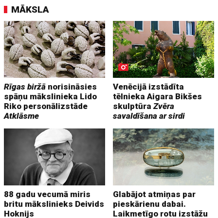
MĀKSLA
Rīgas biržā
norisināsies
Venēcijā izstādīta
spāņu mākslinieka Lido
tēlnieka Aigara Bikšes
Riko personālizstāde
skulptūra
Zvēra
Atklāsme
savaldīšana ar sirdi
88 gadu vecumā miris
Glabājot atmiņas par
britu mākslinieks Deivids
pieskārienu dabai.
Hoknijs
Laikmetīgo rotu izstāžu