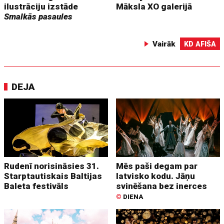
ilustrāciju izstāde
Māksla XO galerijā
Smalkās pasaules
Vairāk
KD AFIŠA
DEJA
Rudenī norisināsies 31.
Mēs paši degam par
Starptautiskais Baltijas
latvisko kodu. Jāņu
Baleta festivāls
svinēšana bez inerces
©
DIENA