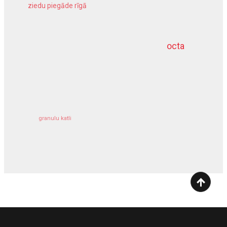
ziedu piegāde rīgā
meliorācijas darbi
octa
dziļurbums
kravu apdrošināšana
granulu katli
siltumsūknis