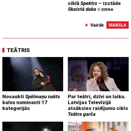
ciklā
Spektrs
– izstāde
Skaistā daba
©
DIENA
Vairāk
MĀKSLA
TEĀTRIS
Nosaukti
Spēlmaņu nakts
Par teātri, dzīvi un laiku.
balvu nominanti 17
Latvijas Televīzijā
kategorijās
atsāksies raidījumu cikls
Teātra garša