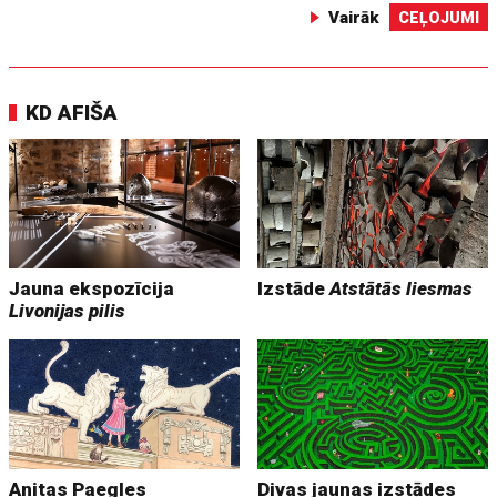
Vairāk
CEĻOJUMI
KD AFIŠA
Jauna ekspozīcija
Izstāde
Atstātās liesmas
Livonijas pilis
Anitas Paegles
Divas jaunas izstādes