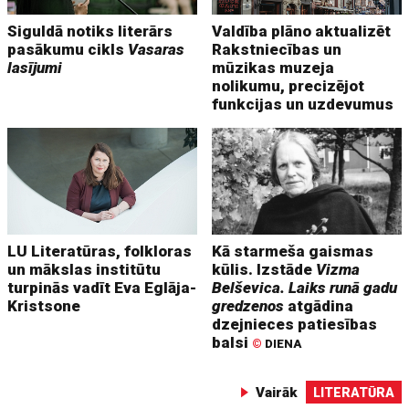
Siguldā notiks literārs
Valdība plāno aktualizēt
pasākumu cikls
Vasaras
Rakstniecības un
lasījumi
mūzikas muzeja
nolikumu, precizējot
funkcijas un uzdevumus
LU Literatūras, folkloras
Kā starmeša gaismas
un mākslas institūtu
kūlis. Izstāde
Vizma
turpinās vadīt Eva Eglāja-
Belševica. Laiks runā gadu
Kristsone
gredzenos
atgādina
dzejnieces patiesības
balsi
©
DIENA
Vairāk
LITERATŪRA