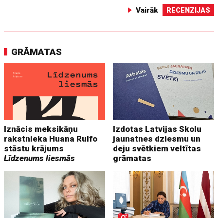
Vairāk
RECENZIJAS
GRĀMATAS
Iznācis meksikāņu
Izdotas Latvijas Skolu
rakstnieka Huana Rulfo
jaunatnes dziesmu un
stāstu krājums
deju svētkiem veltītas
Līdzenums liesmās
grāmatas