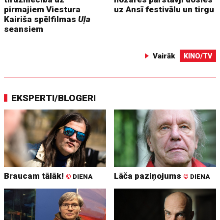
pirmajiem Viestura
uz Ansī festivālu un tirgu
Kairiša spēlfilmas
Uļa
seansiem
Vairāk
KINO/TV
EKSPERTI/BLOGERI
Braucam tālāk!
Lāča paziņojums
©
DIENA
©
DIENA