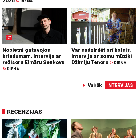
2026
©
DIENA
Nopietni gatavojos
Var sadzirdēt arī balsis.
briedumam. Intervija ar
Intervija ar somu mūziķi
režisoru Elmāru Seņkovu
Džimiju Tenoru
©
DIENA
©
DIENA
Vairāk
INTERVIJAS
RECENZIJAS