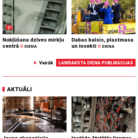
Nokļūšana dzīves mirkļu
Dabas balsis, plastmasa
centrā
un insekti
©
DIENA
©
DIENA
Vairāk
LAIKRAKSTA DIENA PUBLIKĀCIJAS
AKTUĀLI
Jauna ekspozīcija
Izstāde
Atstātās liesmas