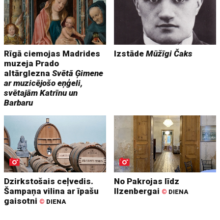
Rīgā ciemojas Madrides
Izstāde
Mūžīgi Čaks
muzeja Prado
altārglezna
Svētā Ģimene
ar muzicējošo eņģeli,
svētajām Katrīnu un
Barbaru
Dzirkstošais ceļvedis.
No Pakrojas līdz
Šampaņa vilina ar īpašu
Ilzenbergai
©
DIENA
gaisotni
©
DIENA