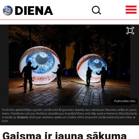
Publicitātes foto
Festivāla apmeklētājus gaidīs vairāk nekā 40 gaismas objektu, kas stāsta par rītausmu, cerību un jaunu
dienu. Piemēram, Latvijas Kultūras akadēmijas kvartālā Miera ielā itāļu autora Hermesa Mandžalardo
instalācija
Oculucis
vēstīs par skatiena spēku un cilvēka vēlmi ieraudzīt vairāk, nekā redzams tikai ar
acīm
Gaisma ir jauna sākuma