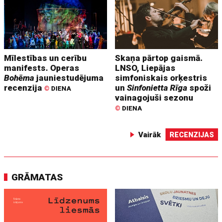
Mīlestības un cerību
Skaņa pārtop gaismā.
manifests. Operas
LNSO, Liepājas
Bohēma
jauniestudējuma
simfoniskais orķestris
recenzija
un
Sinfonietta Rīga
spoži
©
DIENA
vainagojuši sezonu
©
DIENA
Vairāk
RECENZIJAS
GRĀMATAS