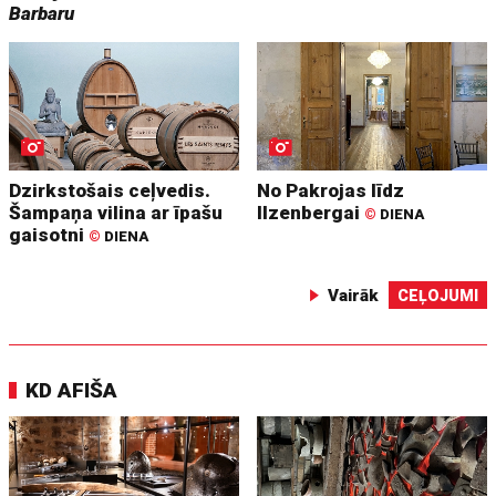
Barbaru
Dzirkstošais ceļvedis.
No Pakrojas līdz
Šampaņa vilina ar īpašu
Ilzenbergai
©
DIENA
gaisotni
©
DIENA
Vairāk
CEĻOJUMI
KD AFIŠA