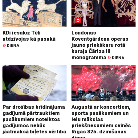
KDi iesaka: Tēli
Londonas
atdzīvojas kā pasakā
Koventgārdena operas
jauno priekškaru rotā
©
DIENA
karaļa Čārlza III
monogramma
©
DIENA
Par drošības brīdinājuma
Augustā ar koncertiem,
gadījumā pārtrauktiem
sporta pasākumiem un
pasākumiem noteiktos
ielu mākslas
gadījumos nebūs
priekšnesumiem svinēs
jāatmaksā biļetes vērtība
Rīgas 825. dzimšanas
dienu