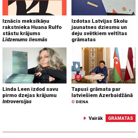
Iznācis meksikāņu
Izdotas Latvijas Skolu
rakstnieka Huana Rulfo
jaunatnes dziesmu un
stāstu krājums
deju svētkiem veltītas
Līdzenums liesmās
grāmatas
Linda Leen izdod savu
Tapusi grāmata par
pirmo dzejas krājumu
latviešiem Azerbaidžānā
Introversijas
©
DIENA
Vairāk
GRĀMATAS