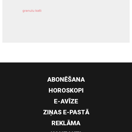
granulu katli
siltumsūknis
ABONĒŠANA
HOROSKOPI
E-AVĪZE
ZIŅAS E-PASTĀ
REKLĀMA