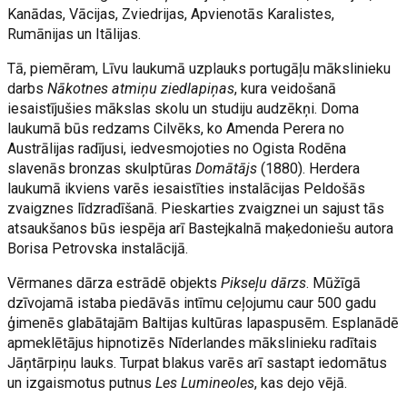
Kanādas, Vācijas, Zviedrijas, Apvienotās Karalistes,
Rumānijas un Itālijas.
Tā, piemēram, Līvu laukumā uzplauks portugāļu mākslinieku
darbs
Nākotnes atmiņu ziedlapiņas
, kura veidošanā
iesaistījušies mākslas skolu un studiju audzēkņi. Doma
laukumā būs redzams Cilvēks, ko Amenda Perera no
Austrālijas radījusi, iedvesmojoties no Ogista Rodēna
slavenās bronzas skulptūras
Domātājs
(1880). Herdera
laukumā ikviens varēs iesaistīties instalācijas Peldošās
zvaigznes līdzradīšanā. Pieskarties zvaigznei un sajust tās
atsaukšanos būs iespēja arī Bastejkalnā maķedoniešu autora
Borisa Petrovska instalācijā.
Vērmanes dārza estrādē objekts
Pikseļu dārzs
. Mūžīgā
dzīvojamā istaba piedāvās intīmu ceļojumu caur 500 gadu
ģimenēs glabātajām Baltijas kultūras lapaspusēm. Esplanādē
apmeklētājus hipnotizēs Nīderlandes mākslinieku radītais
Jāņtārpiņu lauks. Turpat blakus varēs arī sastapt iedomātus
un izgaismotus putnus
Les Lumineoles
, kas dejo vējā.