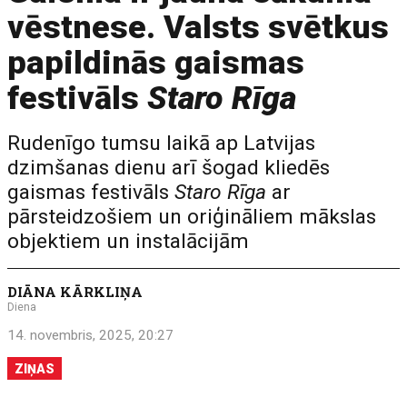
vēstnese. Valsts svētkus
papildinās gaismas
festivāls
Staro Rīga
Rudenīgo tumsu laikā ap Latvijas
dzimšanas dienu arī šogad kliedēs
gaismas festivāls
Staro Rīga
ar
pārsteidzošiem un oriģināliem mākslas
objektiem un instalācijām
DIĀNA KĀRKLIŅA
Diena
14. novembris, 2025, 20:27
ZIŅAS