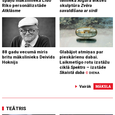
spāņu mākslinieka Lido
tēlnieka Aigara Bikšes
Riko personālizstāde
skulptūra
Zvēra
Atklāsme
savaldīšana ar sirdi
88 gadu vecumā miris
Glabājot atmiņas par
britu mākslinieks Deivids
pieskārienu dabai.
Hoknijs
Laikmetīgo rotu izstāžu
ciklā
Spektrs
– izstāde
Skaistā daba
©
DIENA
Vairāk
MĀKSLA
TEĀTRIS