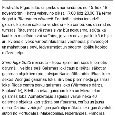
Festivāls Rīgas ielās un parkos norisināsies no 15. līdz 18.
novembrim – katru vakaru no plkst. 17.00 līdz 23.00. Tā tēma
šogad ir
Rītausmas vēstneši
. Festivāls aicina ieraudzīt
gaismu kā jauna sākuma vēstnesi – kā cerību, kas dzimst no
tumsas. Rītausmas vēstnesis var būt nojausma, sajūta, ka
kaut kas mainīsies vai radīsies, jo vairs nevar palikt, kā ir bijis,
arī ikviens cilvēks var būt rītausmas vēstnesis, pilnveidojot
un mainot pats sevi, iedvesmojot un padarot labāku kopīgo
dzīves telpu.
Staro Rīga 2025
maršrutu – kopā apmēram sešu kilometru
garumā – veidos seši Gaismas loki cauri pilsētai, sākot ar
gaismas objektiem pie Latvijas Nacionālās bibliotēkas, kam
sekos Vecrīgas gaismas loks, Brīvības pieminekļa gaismas
loks, Rīgas centra parku gaismas loks (Vērmanes dārzs,
Esplanāde), Brīvības ielas gaismas loks un Miera ielas
gaismas loks. Apmeklētājus sagaidīs vairāk nekā 40
gaismas objektu, kas stāsta par rītausmu, cerību un jaunu
dienu. Darbus veidojuši gan pašmāju mākslinieki, gan ārvalstu
autori no Portugāles, Maķedonijas, Nīderlandes, Francijas,