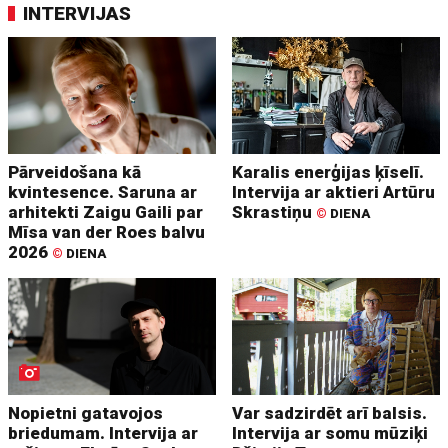
INTERVIJAS
Pārveidošana kā
Karalis enerģijas ķīselī.
kvintesence. Saruna ar
Intervija ar aktieri Artūru
arhitekti Zaigu Gaili par
Skrastiņu
©
DIENA
Mīsa van der Roes balvu
2026
©
DIENA
Nopietni gatavojos
Var sadzirdēt arī balsis.
briedumam. Intervija ar
Intervija ar somu mūziķi