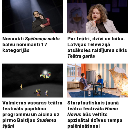
Nosaukti
Spēlmaņu nakts
Par teātri, dzīvi un laiku.
balvu nominanti 17
Latvijas Televīzijā
kategorijās
atsāksies raidījumu cikls
Teātra garša
Valmieras vasaras teātra
Starptautiskais jaunā
festivāls papildina
teātra festivāls
Homo
programmu un aicina uz
Novus
būs veltīts
pirmo Baltijas
Studentu
apzinātai dzīves tempa
šķūni
palēnināšanai