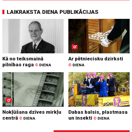
LAIKRAKSTA DIENA PUBLIKĀCIJAS
Kā no teiksmainā
Ar pētniecisku dzirksti
pilnības raga
©
DIENA
©
DIENA
Nokļūšana dzīves mirkļu
Dabas balsis, plastmasa
centrā
un insekti
©
DIENA
©
DIENA