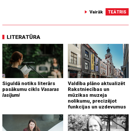
Vairāk
TEĀTRIS
LITERATŪRA
Siguldā notiks literārs
Valdība plāno aktualizēt
pasākumu cikls
Vasaras
Rakstniecības un
lasījumi
mūzikas muzeja
nolikumu, precizējot
funkcijas un uzdevumus