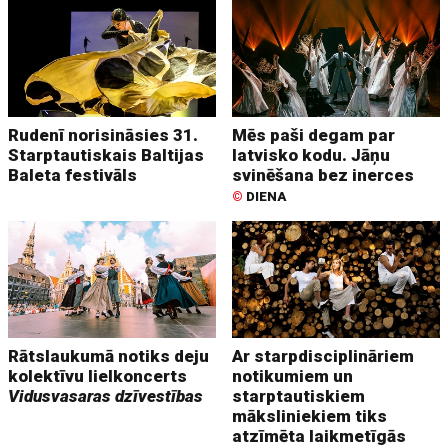
Rudenī norisināsies 31.
Mēs paši degam par
Starptautiskais Baltijas
latvisko kodu. Jāņu
Baleta festivāls
svinēšana bez inerces
©
DIENA
Rātslaukumā notiks deju
Ar starpdisciplināriem
kolektīvu lielkoncerts
notikumiem un
Vidusvasaras dzīvestības
starptautiskiem
māksliniekiem tiks
atzīmēta laikmetīgās