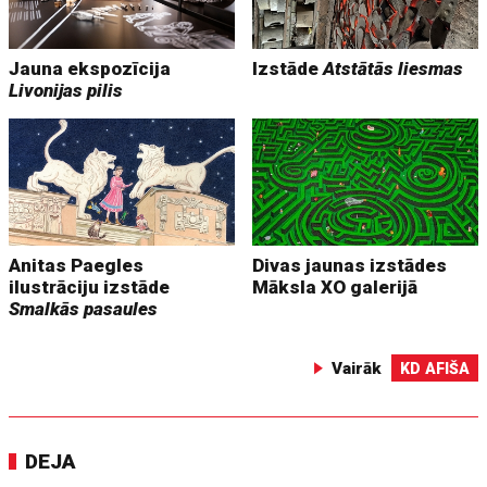
Jauna ekspozīcija
Izstāde
Atstātās liesmas
Livonijas pilis
Anitas Paegles
Divas jaunas izstādes
ilustrāciju izstāde
Māksla XO galerijā
Smalkās pasaules
Vairāk
KD AFIŠA
DEJA