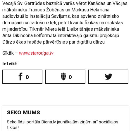
Vecajā Sv. Ģertrūdes baznīcā varēs vērot Kanādas un Vācijas
mākslinieku Franses Žobēnas un Markusa Hekmana
audiovizuālo instalāciju Savijums, kas apvieno zinātnisko
domāšanu un radošo iztēli, pētot kvantu fizikas un mākslas
mijiedarbību. Tikmēr Miera ielā Lielbritānijas mākslinieka
Anta Dikinsona lielformāta interaktīvajā gaismu projekcijā
Dārzs ēkas fasāde pārvērtīsies par digitālu dārzu.
Sīkāk –
www.staroriga.lv
Ieteikt
0
0
SEKO MUMS
Seko līdzi portāla Diena.lv jaunākajām ziņām arī sociālajos
tīklos!