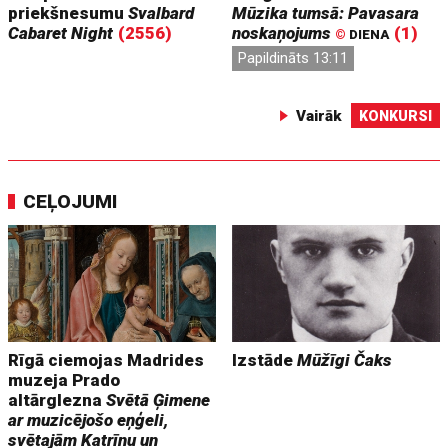
priekšnesumu
Svalbard
Mūzika tumsā: Pavasara
Cabaret Night
(2556)
noskaņojums
(1)
©
DIENA
Papildināts 13:11
Vairāk
KONKURSI
CEĻOJUMI
Rīgā ciemojas Madrides
Izstāde
Mūžīgi Čaks
muzeja Prado
altārglezna
Svētā Ģimene
ar muzicējošo eņģeli,
svētajām Katrīnu un