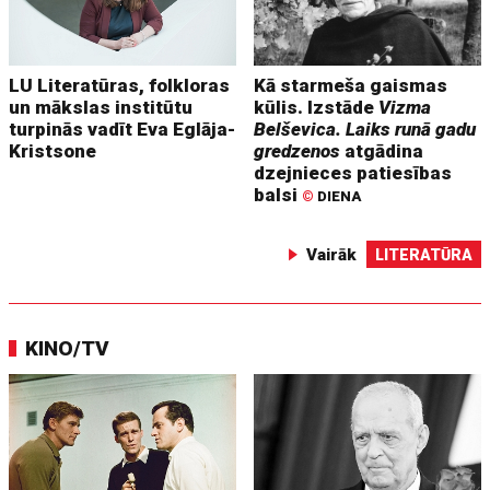
LU Literatūras, folkloras
Kā starmeša gaismas
un mākslas institūtu
kūlis. Izstāde
Vizma
turpinās vadīt Eva Eglāja-
Belševica. Laiks runā gadu
Kristsone
gredzenos
atgādina
dzejnieces patiesības
balsi
©
DIENA
Vairāk
LITERATŪRA
KINO/TV