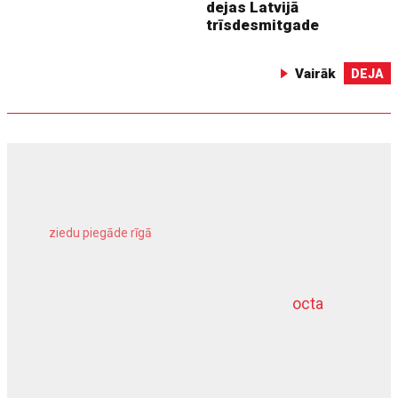
dejas Latvijā
trīsdesmitgade
Vairāk
DEJA
ziedu piegāde rīgā
meliorācijas darbi
octa
dziļurbums
kravu apdrošināšana