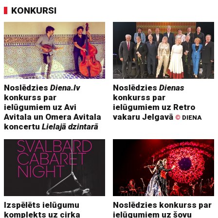
KONKURSI
Noslēdzies
Diena.lv
Noslēdzies
Dienas
konkurss par
konkurss par
ielūgumiem uz Avi
ielūgumiem uz Retro
Avitala un Omera Avitala
vakaru Jelgavā
©
DIENA
koncertu
Lielajā dzintarā
Izspēlēts ielūgumu
Noslēdzies konkurss par
komplekts uz cirka
ielūgumiem uz šovu