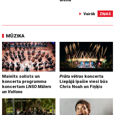
Vairāk
ZIŅAS
MŪZIKA
Mainīts solists un
Prāta vētras
koncerta
koncerta programma
Liepājā īpašie viesi būs
koncertam
LNSO Mālers
Chris Noah un Fiņķis
un Voltons