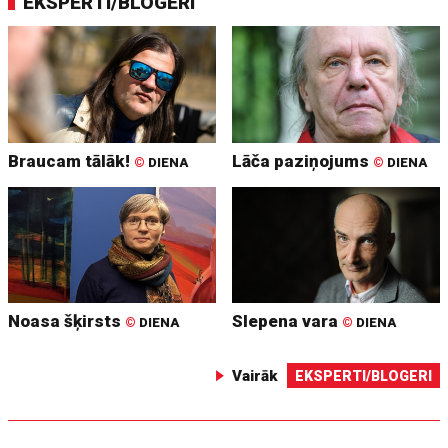
EKSPERTI/BLOGERI
Braucam tālāk!
Lāča paziņojums
©
DIENA
©
DIENA
Noasa šķirsts
Slepena vara
©
DIENA
©
DIENA
Vairāk
EKSPERTI/BLOGERI