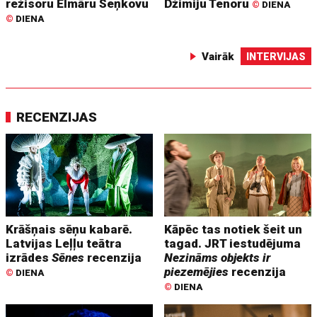
režisoru Elmāru Seņkovu
Džimiju Tenoru
©
DIENA
©
DIENA
Vairāk
INTERVIJAS
RECENZIJAS
Krāšņais sēņu kabarē.
Kāpēc tas notiek šeit un
Latvijas Leļļu teātra
tagad. JRT iestudējuma
izrādes
Sēnes
recenzija
Nezināms objekts ir
piezemējies
recenzija
©
DIENA
©
DIENA