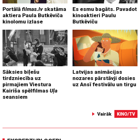
Portālā
filmas.lv
skatāma
Es esmu bagāts. Pavadot
aktiera Paula Butkēviča
kinoaktieri Paulu
kinolomu izlase
Butkēviču
Sāksies biļešu
Latvijas animācijas
tirdzniecība uz
nozares pārstāvji dosies
pirmajiem Viestura
uz Ansī festivālu un tirgu
Kairiša spēlfilmas
Uļa
seansiem
Vairāk
KINO/TV