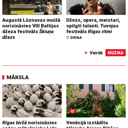
Augustā Lūznavas muižā
Džezs, opera, meistari,
norisināsies VIII Baltijas
spilgti talanti. Tuvojas
džeza festivāls
Škiuņa
festivāls
Rīgas ritmi
džezs
©
DIENA
Vairāk
MŪZIKA
MĀKSLA
Rīgas biržā
norisināsies
Venēcijā izstādīta