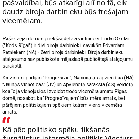
pašvaldībai, būs atkarīgi arī no tā, cik
daudz biroja darbinieku būs trešajam
vicemēram.
Pašreizējai domes priekšsēdētāja vietniecei Lindai Ozolai
("Kods Rīgai") ir divi biroja darbinieki, savukārt Edvardam
Ratniekam (NA) - četri biroja darbinieki. Biroja darbinieku
atalgojums nav publiskots mājaslapā publicētajā atalgojumu
sarakstā.
Kā ziņots, partijas "Progresīvie", Nacionālās apvienības (NA),
"Jaunās vienotības" (JV) un Apvienotā saraksta (AS) veidotā
koalīcija vienojusies izveidot trešo vicemēra amatu Rīgas
domē, nosakot, ka "Progresīvajiem" būs mēra amats, bet
pārējiem politiskajiem spēkiem katram viens vicemēra
amats.
Kā pēc politisko spēku tikšanās
žurnālistus informēja politiķis Viesturs