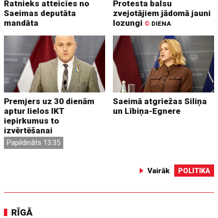
Ratnieks atteicies no
Protesta balsu
Saeimas deputāta
zvejotājiem jādomā jauni
mandāta
lozungi
©
DIENA
Premjers uz 30 dienām
Saeimā atgriežas Siliņa
aptur lielos IKT
un Lībiņa-Egnere
iepirkumus to
izvērtēšanai
Papildināts 13:35
Vairāk
POLITIKA
RĪGĀ