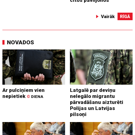
Vairāk
RĪGĀ
NOVADOS
Ar pulciņiem vien
Latgalē par deviņu
nepietiek
nelegālo migrantu
©
DIENA
pārvadāšanu aizturēti
Polijas un Latvijas
pilsoņi