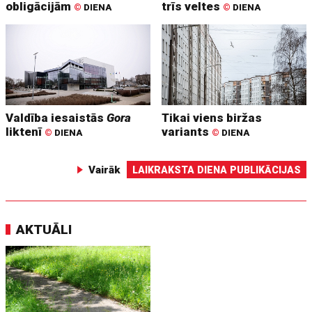
obligācijām
trīs veltes
©
DIENA
©
DIENA
Valdība iesaistās
Gora
Tikai viens biržas
liktenī
variants
©
DIENA
©
DIENA
Vairāk
LAIKRAKSTA DIENA PUBLIKĀCIJAS
AKTUĀLI