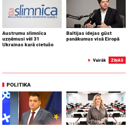
Austrumu slimnīca
Baltijas idejas gūst
uzņēmusi vēl 31
panākumus visā Eiropā
Ukrainas karā cietušo
Vairāk
ZIŅAS
POLITIKA