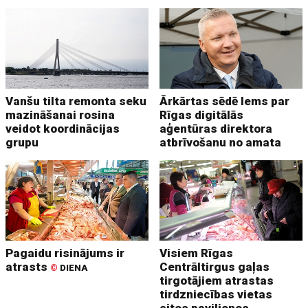
Vanšu tilta remonta seku
Ārkārtas sēdē lems par
mazināšanai rosina
Rīgas digitālās
veidot koordinācijas
aģentūras direktora
grupu
atbrīvošanu no amata
Pagaidu risinājums ir
Visiem Rīgas
atrasts
Centrāltirgus gaļas
©
DIENA
tirgotājiem atrastas
tirdzniecības vietas
citos paviljonos