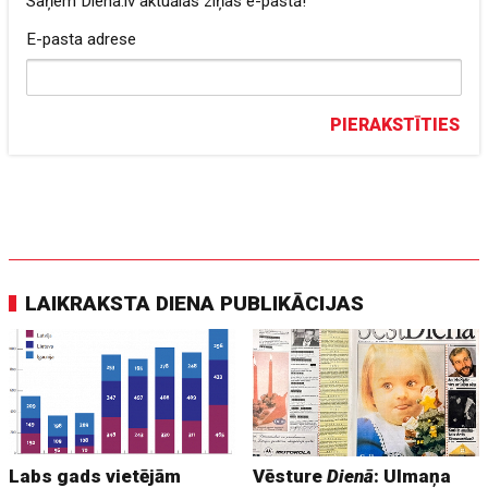
Saņem Diena.lv aktuālās ziņas e-pastā!
E-pasta adrese
PIERAKSTĪTIES
LAIKRAKSTA DIENA PUBLIKĀCIJAS
Labs gads vietējām
Vēsture
Dienā
: Ulmaņa