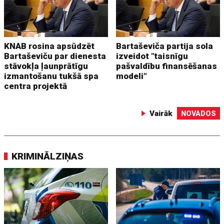
KNAB rosina apsūdzēt
Bartaševiča partija sola
Bartaševiču par dienesta
izveidot "taisnīgu
stāvokļa ļaunprātīgu
pašvaldību finansēšanas
izmantošanu tukšā spa
modeli"
centra projektā
Vairāk
NOVADOS
KRIMINĀLZIŅAS