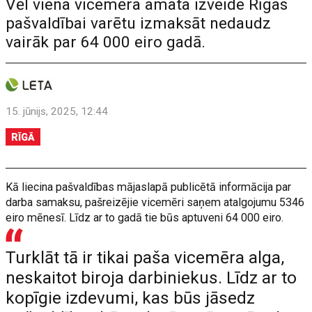
Vēl viena vicemēra amata izveide Rīgas
pašvaldībai varētu izmaksāt nedaudz
vairāk par 64 000 eiro gadā.
15. jūnijs, 2025, 12:44
RĪGĀ
Kā liecina pašvaldības mājaslapā publicētā informācija par
darba samaksu, pašreizējie vicemēri saņem atalgojumu 5346
eiro mēnesī. Līdz ar to gadā tie būs aptuveni 64 000 eiro.
Turklāt tā ir tikai paša vicemēra alga,
neskaitot biroja darbiniekus. Līdz ar to
kopīgie izdevumi, kas būs jāsedz