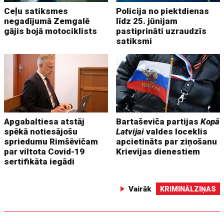
Ceļu satiksmes
Policija no piektdienas
negadījumā Zemgalē
līdz 25. jūnijam
gājis bojā motociklists
pastiprināti uzraudzīs
satiksmi
Apgabaltiesa atstāj
Bartaševiča partijas
Kopā
spēkā notiesājošu
Latvijai
valdes loceklis
spriedumu Rimšēvičam
apcietināts par ziņošanu
par viltota Covid-19
Krievijas dienestiem
sertifikāta iegādi
Vairāk
KRIMINĀLZIŅAS