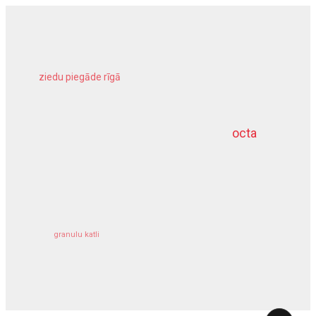
ziedu piegāde rīgā
meliorācijas darbi
octa
dziļurbums
kravu apdrošināšana
granulu katli
siltumsūknis