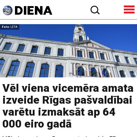
Foto
: LETA
Vēl viena vicemēra amata
izveide Rīgas pašvaldībai
varētu izmaksāt ap 64
000 eiro gadā