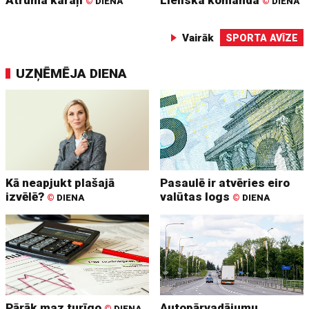
Ātruma karaļi
Lieliska komanda
©
DIENA
©
DIENA
Vairāk
SPORTA AVĪZE
UZŅĒMĒJA DIENA
Kā neapjukt plašajā
Pasaulē ir atvēries eiro
izvēlē?
valūtas logs
©
DIENA
©
DIENA
Pārāk maz turīgo
Autopārvadājumu
©
DIENA