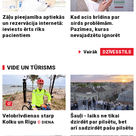
Zāļu pieejamība aptiekās
Kad acis brīdina par
un rezervācija internetā:
sirds problēmām.
ieviests ērts rīks
Pazīmes, kuras
pacientiem
nevajadzētu ignorēt
Vairāk
DZĪVESSTILS
VIDE UN TŪRISMS
Velobrīvdienas starp
Šauļi - laiks ne tikai
Kolku un Rīgu
dzirdēt par pilsētu, bet
©
DIENA
arī sadzirdēt pašu pilsētu