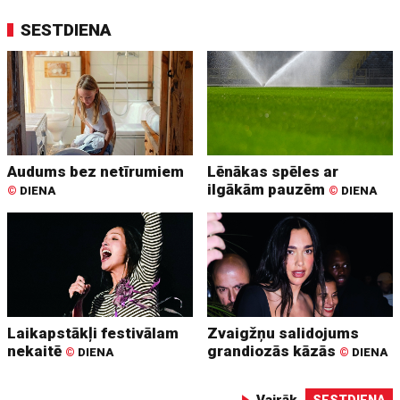
SESTDIENA
Audums bez netīrumiem
Lēnākas spēles ar
ilgākām pauzēm
©
DIENA
©
DIENA
Laikapstākļi festivālam
Zvaigžņu salidojums
nekaitē
grandiozās kāzās
©
DIENA
©
DIENA
Vairāk
SESTDIENA