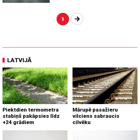
Nākošā
1
LATVIJĀ
Piektdien termometra
Mārupē pasažieru
stabiņš pakāpsies līdz
vilciens sabraucis
+24 grādiem
cilvēku