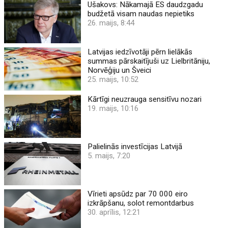
Ušakovs: Nākamajā ES daudzgadu
budžetā visam naudas nepietiks
26. maijs, 8:44
Latvijas iedzīvotāji pērn lielākās
summas pārskaitījuši uz Lielbritāniju,
Norvēģiju un Šveici
25. maijs, 10:52
Kārtīgi neuzrauga sensitīvu nozari
19. maijs, 10:16
Palielinās investīcijas Latvijā
5. maijs, 7:20
Vīrieti apsūdz par 70 000 eiro
izkrāpšanu, solot remontdarbus
30. aprīlis, 12:21