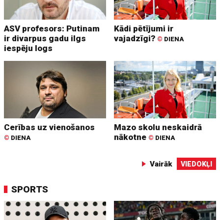
ASV profesors: Putinam
Kādi pētījumi ir
ir divarpus gadu ilgs
vajadzīgi?
©
DIENA
iespēju logs
Cerības uz vienošanos
Mazo skolu neskaidrā
nākotne
©
DIENA
©
DIENA
Vairāk
VIEDOKĻI
SPORTS