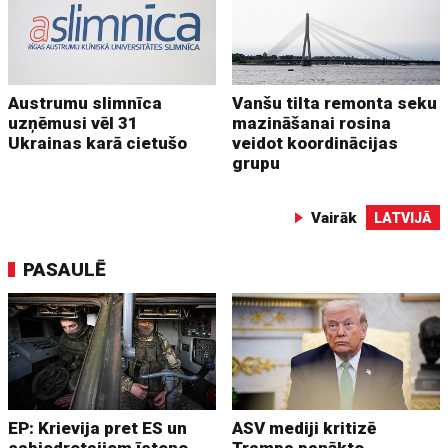
Austrumu slimnīca
Vanšu tilta remonta seku
uzņēmusi vēl 31
mazināšanai rosina
Ukrainas karā cietušo
veidot koordinācijas
grupu
Vairāk
LATVIJĀ
PASAULĒ
EP: Krievija pret ES un
ASV mediji kritizē