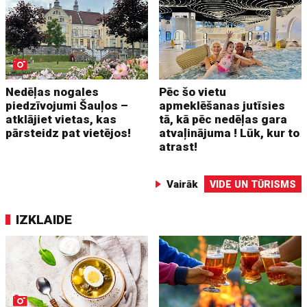
Nedēļas nogales
Pēc šo vietu
piedzīvojumi Šauļos –
apmeklēšanas jutīsies
atklājiet vietas, kas
tā, kā pēc nedēļas gara
pārsteidz pat vietējos!
atvaļinājuma ! Lūk, kur to
atrast!
Vairāk
VIDE UN TŪRISMS
IZKLAIDE