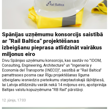
Spānijas uzņēmumu konsorcijs saistībā
ar "Rail Baltica" projektēšanas
izbeigšanu pieprasa atlīdzināt vairākus
miljonus eiro
Divu Spānijas uzņēmumu konsorcijs, kas sastāv no "IDOM,
Consulting, Engineering, Architecture" un "Ingeniería y
Economía del Transporte (INECO)", saistībā ar "Rail Baltica"
pamattrases posma caur Rīgu projektēšanas līguma
izbeigšanu iesniedzis pieteikumu starptautiskajā šķīrējtiesā,
lai Latvija atlīdzinātu vairāk nekā 14 miljonus eiro, apstiprināja
Baltijas valstu kopuzņēmuma "RB Rail" pārstāvji.
12. jūnijs, 17:03