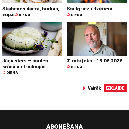
Skābenes dārzā, burkās,
Saulgriežu dzērieni
zupā
©
DIENA
©
DIENA
Jāņu siers – saules
Zirnis joko - 18.06.2026
krāsā un tradīcijās
©
DIENA
©
DIENA
Vairāk
IZKLAIDE
ABONĒŠANA