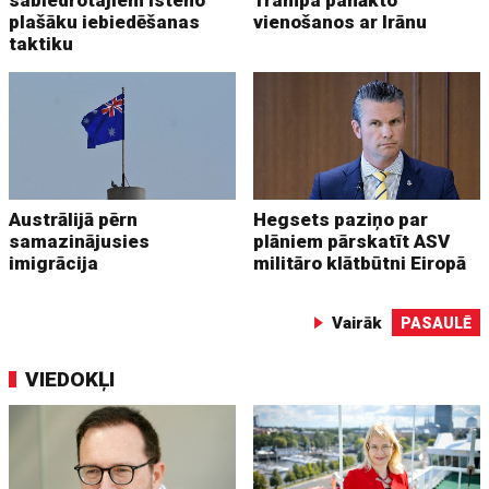
sabiedrotajiem īsteno
Trampa panākto
plašāku iebiedēšanas
vienošanos ar Irānu
taktiku
Austrālijā pērn
Hegsets paziņo par
samazinājusies
plāniem pārskatīt ASV
imigrācija
militāro klātbūtni Eiropā
Vairāk
PASAULĒ
VIEDOKĻI