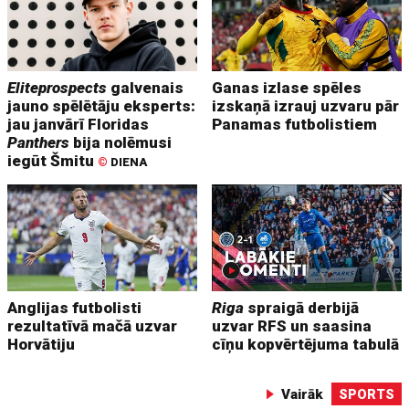
Eliteprospects
galvenais
Ganas izlase spēles
jauno spēlētāju eksperts:
izskaņā izrauj uzvaru pār
jau janvārī Floridas
Panamas futbolistiem
Panthers
bija nolēmusi
iegūt Šmitu
©
DIENA
Anglijas futbolisti
Riga
spraigā derbijā
rezultatīvā mačā uzvar
uzvar RFS un saasina
Horvātiju
cīņu kopvērtējuma tabulā
Vairāk
SPORTS