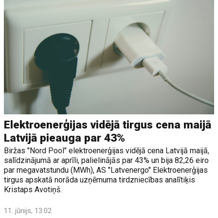
Elektroenerģijas vidējā tirgus cena maijā
Latvijā pieauga par 43%
Biržas "Nord Pool" elektroenerģijas vidējā cena Latvijā maijā,
salīdzinājumā ar aprīli, palielinājās par 43% un bija 82,26 eiro
par megavatstundu (MWh), AS "Latvenergo" Elektroenerģijas
tirgus apskatā norāda uzņēmuma tirdzniecības analītiķis
Kristaps Avotiņš.
11. jūnijs, 13:02