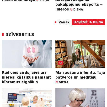
pakalpojumu eksports –
līderos
©
DIENA
Vairāk
UZŅĒMĒJA DIENA
DZĪVESSTILS
Kad cieš sirds, cieš arī
Man aušana ir lemta. Tajā
nieres: kā laikus pamanīt
patveros un meditēju
bīstamus signālus
©
DIENA