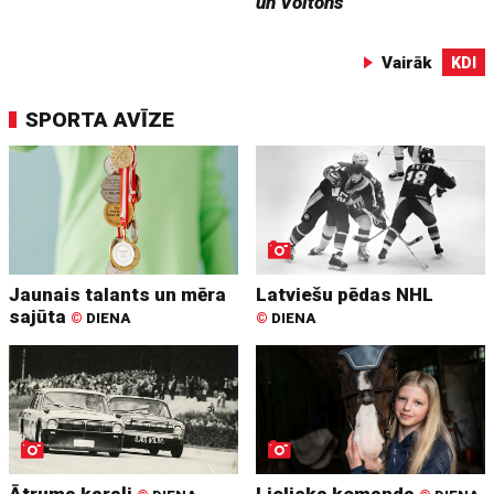
un Voltons
Vairāk
KDI
SPORTA AVĪZE
Jaunais talants un mēra
Latviešu pēdas NHL
sajūta
©
DIENA
©
DIENA