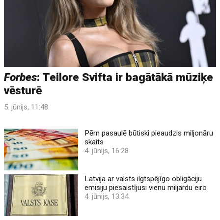
Forbes
: Teilore Svifta ir bagātākā mūziķe
vēsturē
5. jūnijs, 11:48
Pērn pasaulē būtiski pieaudzis miljonāru
skaits
4. jūnijs, 16:28
Latvija ar valsts ilgtspējīgo obligāciju
emisiju piesaistījusi vienu miljardu eiro
4. jūnijs, 13:34