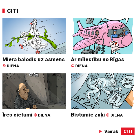
CITI
Miera balodis uz asmens
Ar mīlestību no Rīgas
©
DIENA
©
DIENA
Īres cietumi
Bīstamie zaķi
©
DIENA
©
DIENA
Vairāk
CITI