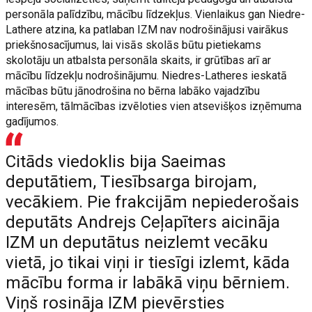
personāla palīdzību, mācību līdzekļus. Vienlaikus gan Niedre-
Lathere atzina, ka patlaban IZM nav nodrošinājusi vairākus
priekšnosacījumus, lai visās skolās būtu pietiekams
skolotāju un atbalsta personāla skaits, ir grūtības arī ar
mācību līdzekļu nodrošinājumu. Niedres-Latheres ieskatā
mācības būtu jānodrošina no bērna labāko vajadzību
interesēm, tālmācības izvēloties vien atsevišķos izņēmuma
gadījumos.
Citāds viedoklis bija Saeimas
deputātiem, Tiesībsarga birojam,
vecākiem. Pie frakcijām nepiederošais
deputāts Andrejs Ceļapīters aicināja
IZM un deputātus neizlemt vecāku
vietā, jo tikai viņi ir tiesīgi izlemt, kāda
mācību forma ir labākā viņu bērniem.
Viņš rosināja IZM pievērsties