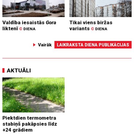
Valdība iesaistās
Gora
Tikai viens biržas
liktenī
variants
©
DIENA
©
DIENA
Vairāk
LAIKRAKSTA DIENA PUBLIKĀCIJAS
AKTUĀLI
Piektdien termometra
stabiņš pakāpsies līdz
+24 grādiem