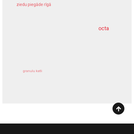
ziedu piegāde rīgā
meliorācijas darbi
octa
dziļurbums
kravu apdrošināšana
granulu katli
siltumsūknis