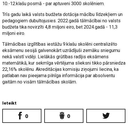
10.-12.klašu posmā - par aptuveni 3000 skolēniem.
Trīs gadu laikā valsts budžeta dotācija mācību līdzekļiem un
pedagogiem dubultojusies. 2022.gadā tālmācībai no valsts
budžeta tika novirzīti 4,8 miljoni eiro, bet 2024.gadā - 11,3
miljoni eiro.
Tālmācības izglītības iestāžu 9.klašu skolēni centralizēto
eksāmenu sesijā galvenokārt uzrādījuši zemāku sniegumu
nekā valstī vidēji. Lielākās grūtības radījis eksāmens
matemātikā, kur sekmīga vērtējuma slieksni tikko pārsniedza
22,16% skolēnu. Akreditācijas komisiju ziņojumi liecina, ka
patlaban nav pieejama pilnīga informācija par absolventu
gaitām no visām tālmācības skolām.
Ieteikt
0
0