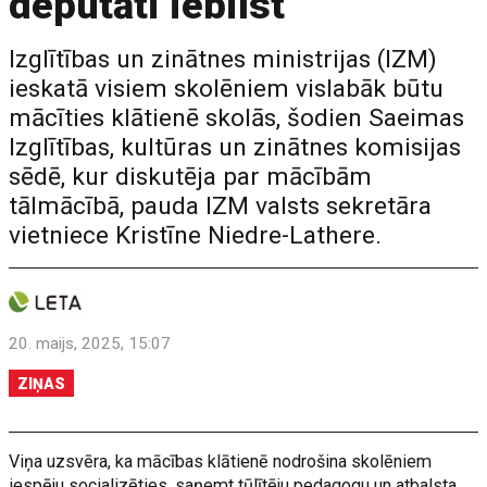
deputāti iebilst
Izglītības un zinātnes ministrijas (IZM)
ieskatā visiem skolēniem vislabāk būtu
mācīties klātienē skolās, šodien Saeimas
Izglītības, kultūras un zinātnes komisijas
sēdē, kur diskutēja par mācībām
tālmācībā, pauda IZM valsts sekretāra
vietniece Kristīne Niedre-Lathere.
20. maijs, 2025, 15:07
ZIŅAS
Viņa uzsvēra, ka mācības klātienē nodrošina skolēniem
iespēju socializēties, saņemt tūlītēju pedagogu un atbalsta