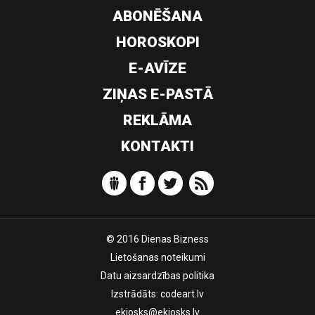
ABONĒŠANA
HOROSKOPI
E-AVĪZE
ZIŅAS E-PASTĀ
REKLĀMA
KONTAKTI
© 2016 Dienas Bizness
Lietošanas noteikumi
Datu aizsardzības politika
Izstrādāts:
codeart.lv
ekiosks@ekiosks.lv