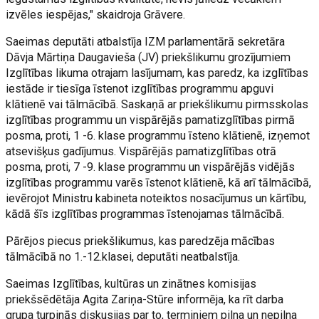
izvēles iespējas," skaidroja Grāvere.
Saeimas deputāti atbalstīja IZM parlamentārā sekretāra
Dāvja Mārtiņa Daugavieša (JV) priekšlikumu grozījumiem
Izglītības likuma otrajam lasījumam, kas paredz, ka izglītības
iestāde ir tiesīga īstenot izglītības programmu apguvi
klātienē vai tālmācībā. Saskaņā ar priekšlikumu pirmsskolas
izglītības programmu un vispārējās pamatizglītības pirmā
posma, proti, 1 -6. klase programmu īsteno klātienē, izņemot
atsevišķus gadījumus. Vispārējās pamatizglītības otrā
posma, proti, 7 -9. klase programmu un vispārējās vidējās
izglītības programmu varēs īstenot klātienē, kā arī tālmācībā,
ievērojot Ministru kabineta noteiktos nosacījumus un kārtību,
kādā šīs izglītības programmas īstenojamas tālmācībā.
Pārējos piecus priekšlikumus, kas paredzēja mācības
tālmācībā no 1.-12.klasei, deputāti neatbalstīja.
Saeimas Izglītības, kultūras un zinātnes komisijas
priekšsēdētāja Agita Zariņa-Stūre informēja, ka rīt darba
grupa turpinās diskusijas par to, terminiem pilna un nepilna