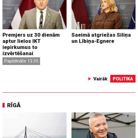
Premjers uz 30 dienām
Saeimā atgriežas Siliņa
aptur lielos IKT
un Lībiņa-Egnere
iepirkumus to
izvērtēšanai
Papildināts 13:35
Vairāk
POLITIKA
RĪGĀ