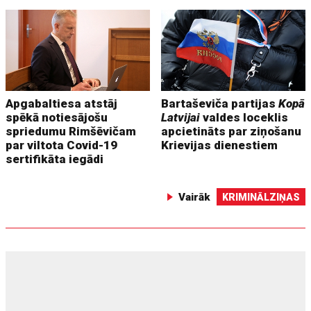
Apgabaltiesa atstāj
Bartaševiča partijas
Kopā
spēkā notiesājošu
Latvijai
valdes loceklis
spriedumu Rimšēvičam
apcietināts par ziņošanu
par viltota Covid-19
Krievijas dienestiem
sertifikāta iegādi
Vairāk
KRIMINĀLZIŅAS