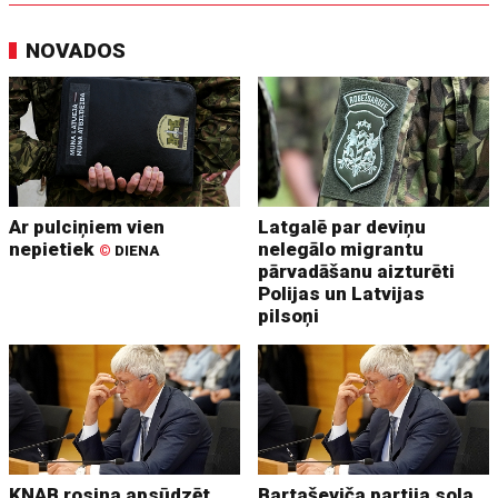
NOVADOS
Ar pulciņiem vien
Latgalē par deviņu
nepietiek
nelegālo migrantu
©
DIENA
pārvadāšanu aizturēti
Polijas un Latvijas
pilsoņi
KNAB rosina apsūdzēt
Bartaševiča partija sola