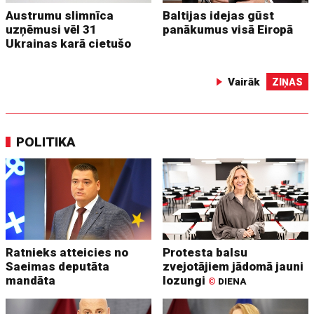
Austrumu slimnīca
Baltijas idejas gūst
uzņēmusi vēl 31
panākumus visā Eiropā
Ukrainas karā cietušo
Vairāk
ZIŅAS
POLITIKA
Ratnieks atteicies no
Protesta balsu
Saeimas deputāta
zvejotājiem jādomā jauni
mandāta
lozungi
©
DIENA