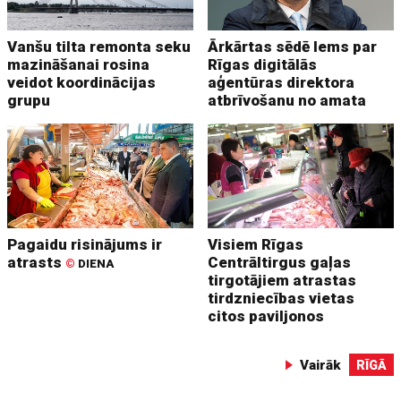
Vanšu tilta remonta seku
Ārkārtas sēdē lems par
mazināšanai rosina
Rīgas digitālās
veidot koordinācijas
aģentūras direktora
grupu
atbrīvošanu no amata
Pagaidu risinājums ir
Visiem Rīgas
atrasts
Centrāltirgus gaļas
©
DIENA
tirgotājiem atrastas
tirdzniecības vietas
citos paviljonos
Vairāk
RĪGĀ