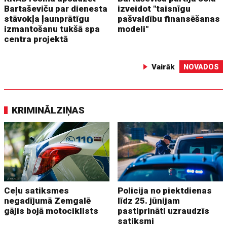
Bartaševiču par dienesta
izveidot "taisnīgu
stāvokļa ļaunprātīgu
pašvaldību finansēšanas
izmantošanu tukšā spa
modeli"
centra projektā
Vairāk
NOVADOS
KRIMINĀLZIŅAS
Ceļu satiksmes
Policija no piektdienas
negadījumā Zemgalē
līdz 25. jūnijam
gājis bojā motociklists
pastiprināti uzraudzīs
satiksmi