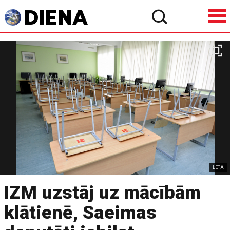
LETA
IZM uzstāj uz mācībām
klātienē, Saeimas