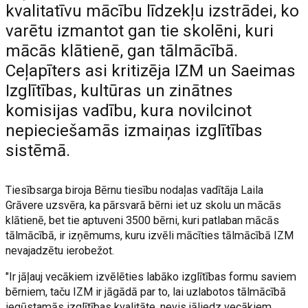
kvalitatīvu mācību līdzekļu izstrādei, ko
varētu izmantot gan tie skolēni, kuri
mācās klātienē, gan tālmācībā.
Ceļapīters asi kritizēja IZM un Saeimas
Izglītības, kultūras un zinātnes
komisijas vadību, kura novilcinot
nepieciešamās izmaiņas izglītības
sistēmā.
Tiesībsarga biroja Bērnu tiesību nodaļas vadītāja Laila
Grāvere uzsvēra, ka pārsvarā bērni iet uz skolu un mācās
klātienē, bet tie aptuveni 3500 bērni, kuri patlaban mācās
tālmācībā, ir izņēmums, kuru izvēli mācīties tālmācībā IZM
nevajadzētu ierobežot.
"Ir jāļauj vecākiem izvēlēties labāko izglītības formu saviem
bērniem, taču IZM ir jāgādā par to, lai uzlabotos tālmācībā
iegūstamās izglītības kvalitāte, nevis jāliedz vecākiem