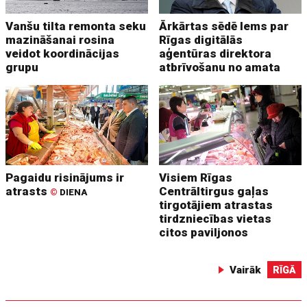
Vanšu tilta remonta seku
Ārkārtas sēdē lems par
mazināšanai rosina
Rīgas digitālās
veidot koordinācijas
aģentūras direktora
grupu
atbrīvošanu no amata
Pagaidu risinājums ir
Visiem Rīgas
atrasts
Centrāltirgus gaļas
©
DIENA
tirgotājiem atrastas
tirdzniecības vietas
citos paviljonos
Vairāk
RĪGĀ