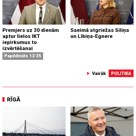
Premjers uz 30 dienām
Saeimā atgriežas Siliņa
aptur lielos IKT
un Lībiņa-Egnere
iepirkumus to
izvērtēšanai
Papildināts 13:35
Vairāk
POLITIKA
RĪGĀ