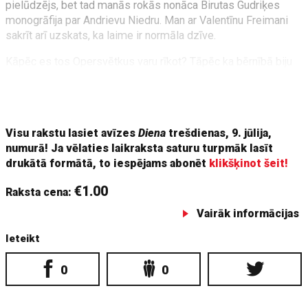
pielūdzējs, bet tad manās rokās nonāca Birutas Gudriķes
monogrāfija par Andrievu Niedru. Man ar Valentīnu Freimani
sakrīt arī uzskats, ka laime ir normāla dzīve.
Kāpēc es tos Opersvētkus varu rīkot? Tāpēc ka bērnībā biju
pusbadā, bet tagad esmu paēdis, izsalkums man ir svešs,
apģērbies esmu, darbs un viss pārējais ir. Un kā daudziem
latviešiem praktiskais iet kopā ar skaisto. Man
Visu rakstu lasiet avīzes
Diena
trešdienas, 9. jūlija,
numurā! Ja vēlaties laikraksta saturu turpmāk lasīt
drukātā formātā, to iespējams abonēt
klikšķinot šeit!
€1.00
Raksta cena:
Vairāk informācijas
Ieteikt
0
0