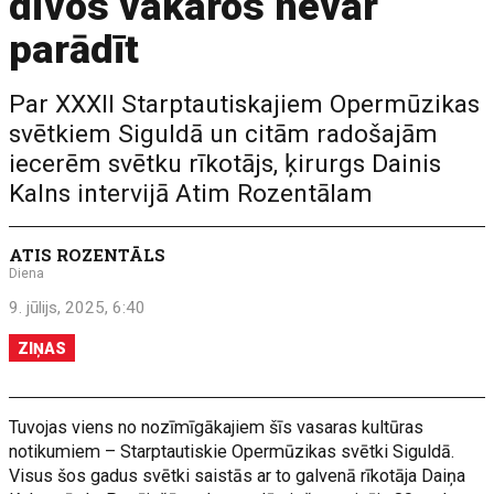
divos vakaros nevar
parādīt
Par XXXII Starptautiskajiem Opermūzikas
svētkiem Siguldā un citām radošajām
iecerēm svētku rīkotājs, ķirurgs Dainis
Kalns intervijā Atim Rozentālam
ATIS ROZENTĀLS
Diena
9. jūlijs, 2025, 6:40
ZIŅAS
Tuvojas viens no nozīmīgākajiem šīs vasaras kultūras
notikumiem – Starptautiskie Opermūzikas svētki Siguldā.
Visus šos gadus svētki saistās ar to galvenā rīkotāja Daiņa