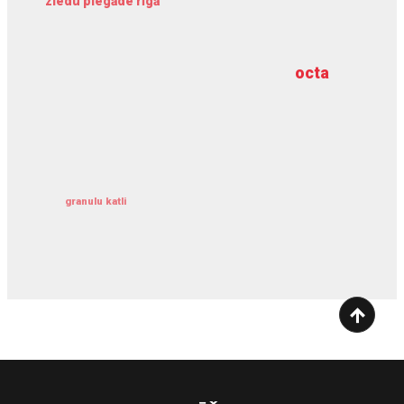
ziedu piegāde rīgā
meliorācijas darbi
octa
dziļurbums
kravu apdrošināšana
granulu katli
siltumsūknis