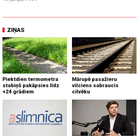
ZIŅAS
Piektdien termometra
Mārupē pasažieru
stabiņš pakāpsies līdz
vilciens sabraucis
+24 grādiem
cilvēku