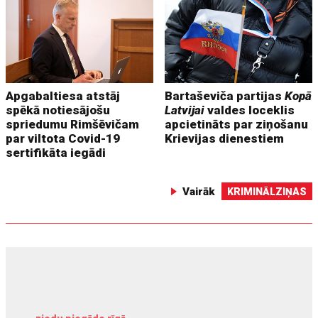
Apgabaltiesa atstāj
Bartaševiča partijas
Kopā
spēkā notiesājošu
Latvijai
valdes loceklis
spriedumu Rimšēvičam
apcietināts par ziņošanu
par viltota Covid-19
Krievijas dienestiem
sertifikāta iegādi
Vairāk
KRIMINĀLZIŅAS