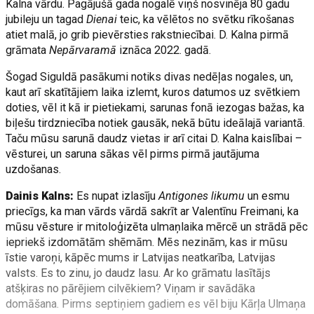
Kalna vārdu. Pagājušā gada nogalē viņš nosvinēja 80 gadu
jubileju un tagad
Dienai
teic, ka vēlētos no svētku rīkošanas
atiet malā, jo grib pievērsties rakstniecībai. D. Kalna pirmā
grāmata
Nepārvaramā
iznāca 2022. gadā.
Šogad Siguldā pasākumi notiks divas nedēļas nogales, un,
kaut arī skatītājiem laika izlemt, kuros datumos uz svētkiem
doties, vēl it kā ir pietiekami, sarunas fonā iezogas bažas, ka
biļešu tirdzniecība notiek gausāk, nekā būtu ideālajā variantā.
Taču mūsu sarunā daudz vietas ir arī citai D. Kalna kaislībai –
vēsturei, un saruna sākas vēl pirms pirmā jautājuma
uzdošanas.
Dainis Kalns:
Es nupat izlasīju
Antigones likumu
un esmu
priecīgs, ka man vārds vārdā sakrīt ar Valentīnu Freimani, ka
mūsu vēsture ir mitoloģizēta ulmaņlaika mērcē un strādā pēc
iepriekš izdomātām shēmām. Mēs nezinām, kas ir mūsu
īstie varoņi, kāpēc mums ir Latvijas neatkarība, Latvijas
valsts. Es to zinu, jo daudz lasu. Ar ko grāmatu lasītājs
atšķiras no pārējiem cilvēkiem? Viņam ir savādāka
domāšana. Pirms septiņiem gadiem es vēl biju Kārļa Ulmaņa