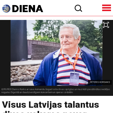
PĒTERIS KORSAKS
ĶIRURGS Dainis Kalns ar savu komandu šogad sola divas spilgtas un muzikāli piesātinātas nedēļas
nogales Siguldā ar daudzveidīgiem koncertiem un operas izrādēm.
Visus Latvijas talantus