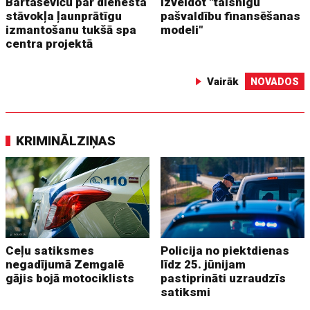
Bartaševiču par dienesta
izveidot "taisnīgu
stāvokļa ļaunprātīgu
pašvaldību finansēšanas
izmantošanu tukšā spa
modeli"
centra projektā
Vairāk
NOVADOS
KRIMINĀLZIŅAS
Ceļu satiksmes
Policija no piektdienas
negadījumā Zemgalē
līdz 25. jūnijam
gājis bojā motociklists
pastiprināti uzraudzīs
satiksmi