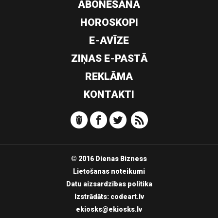
ABONĒŠANA
HOROSKOPI
E-AVĪZE
ZIŅAS E-PASTĀ
REKLĀMA
KONTAKTI
© 2016 Dienas Bizness
Lietošanas noteikumi
Datu aizsardzības politika
Izstrādāts:
codeart.lv
ekiosks@ekiosks.lv