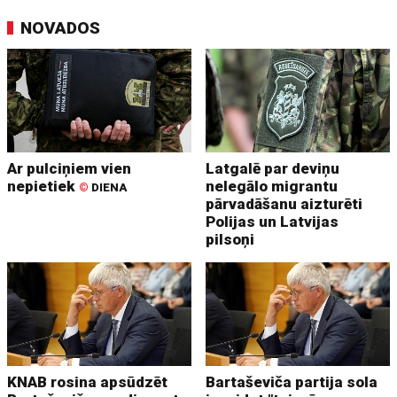
NOVADOS
Ar pulciņiem vien
Latgalē par deviņu
nepietiek
nelegālo migrantu
©
DIENA
pārvadāšanu aizturēti
Polijas un Latvijas
pilsoņi
KNAB rosina apsūdzēt
Bartaševiča partija sola