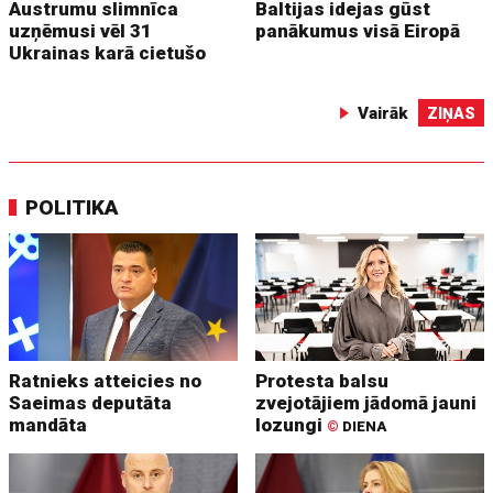
Austrumu slimnīca
Baltijas idejas gūst
uzņēmusi vēl 31
panākumus visā Eiropā
Ukrainas karā cietušo
Vairāk
ZIŅAS
POLITIKA
Ratnieks atteicies no
Protesta balsu
Saeimas deputāta
zvejotājiem jādomā jauni
mandāta
lozungi
©
DIENA