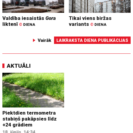
Valdība iesaistās
Gora
Tikai viens biržas
liktenī
variants
©
DIENA
©
DIENA
Vairāk
LAIKRAKSTA DIENA PUBLIKĀCIJAS
AKTUĀLI
Piektdien termometra
stabiņš pakāpsies līdz
+24 grādiem
18. jūnijs, 14:34