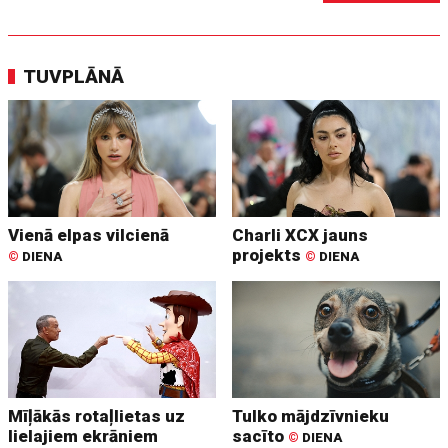
TUVPLĀNĀ
Vienā elpas vilcienā
Charli XCX jauns
projekts
©
DIENA
©
DIENA
Mīļākās rotaļlietas uz
Tulko mājdzīvnieku
lielajiem ekrāniem
sacīto
©
DIENA