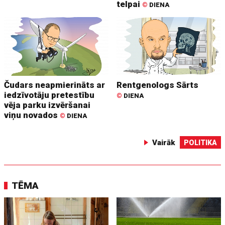
telpai
©
DIENA
Čudars neapmierināts ar
Rentgenologs Sārts
iedzīvotāju pretestību
©
DIENA
vēja parku izvēršanai
viņu novados
©
DIENA
Vairāk
POLITIKA
TĒMA