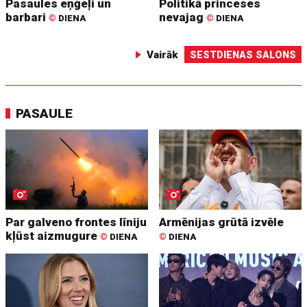
Pasaules eņģeļi un
Politikā princeses
barbari
nevajag
©
DIENA
©
DIENA
Vairāk
SESTDIENAS SALONS
PASAULE
Par galveno frontes līniju
Armēnijas grūtā izvēle
kļūst aizmugure
©
DIENA
©
DIENA