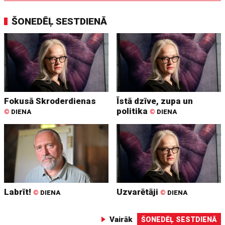
ŠONEDĒĻ SESTDIENĀ
Fokusā Skroderdienas
Īstā dzīve, zupa un
politika
©
DIENA
©
DIENA
Labrīt!
Uzvarētāji
©
DIENA
©
DIENA
Vairāk
ŠONEDĒĻ SESTDIENĀ