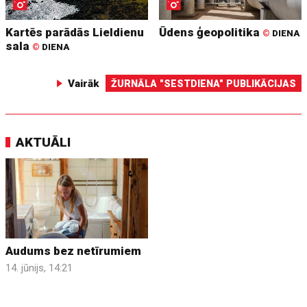
Kartēs parādās Lieldienu
Ūdens ģeopolitika
©
DIENA
sala
©
DIENA
Vairāk
ŽURNĀLA "SESTDIENA" PUBLIKĀCIJAS
AKTUĀLI
Audums bez netīrumiem
14. jūnijs, 14:21