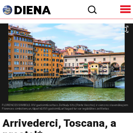
FLORENCES SIMBOLS. XIV gadsimtā celtais Zeltkaļu tilts (Ponte Vecchio) ir viens no slavenākajiem
Florences simboliem, un, tāpat kā XVI gadsimtā, arī tagad tur var iegādāties zeltlietas
Arrivederci, Toscana, a