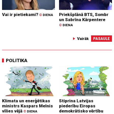
Vai ir pietiekami?
Priekšplānā BTS, Sombr
©
DIENA
un Sabrīna Kārpentere
©
DIENA
Vairāk
PASAULE
POLITIKA
Klimata un enerģētikas
Stiprina Latvijas
ministrs Kaspars Melnis
piederību Eiropas
vīlies vējā
demokrātisko vērtību
©
DIENA