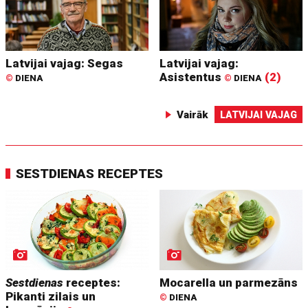
Latvijai vajag: Segas
Latvijai vajag:
Asistentus
(2)
©
DIENA
©
DIENA
Vairāk
LATVIJAI VAJAG
SESTDIENAS RECEPTES
Sestdienas
receptes:
Mocarella un parmezāns
Pikanti zilais un
©
DIENA