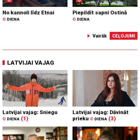
No kannoli līdz Etnai
Piepildīt sapni Ostinā
©
DIENA
©
DIENA
Vairāk
CEĻOJUMI
LATVIJAI VAJAG
Latvijai vajag: Sniegu
Latvijai vajag: Dāvināt
(1)
prieku
(3)
©
DIENA
©
DIENA