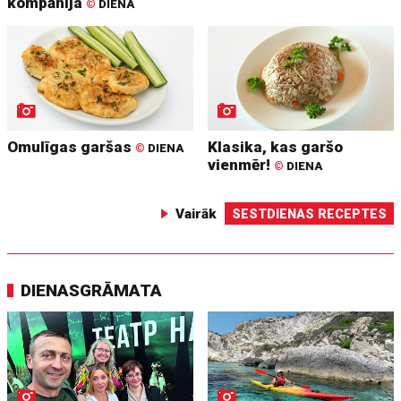
kompānija
©
DIENA
Omulīgas garšas
Klasika, kas garšo
©
DIENA
vienmēr!
©
DIENA
Vairāk
SESTDIENAS RECEPTES
DIENASGRĀMATA