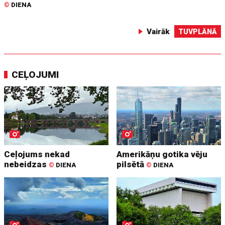
©
DIENA
Vairāk
TUVPLĀNĀ
CEĻOJUMI
Ceļojums nekad
Amerikāņu gotika vēju
nebeidzas
pilsētā
©
DIENA
©
DIENA