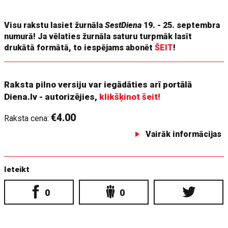
Visu rakstu lasiet žurnāla
SestDiena
19. - 25. septembra
numurā! Ja vēlaties žurnāla saturu turpmāk lasīt
drukātā formātā, to iespējams abonēt
ŠEIT
!
Raksta pilno versiju var iegādāties arī portālā
Diena.lv - autorizējies,
klikšķinot šeit!
€4.00
Raksta cena:
Vairāk informācijas
Ieteikt
0
0