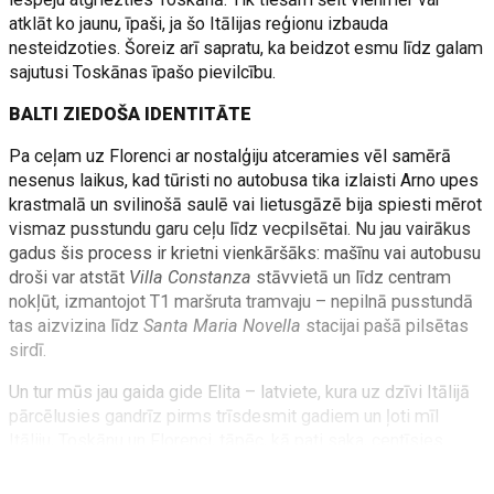
atklāt ko jaunu, īpaši, ja šo Itālijas reģionu izbauda
nesteidzoties. Šoreiz arī sapratu, ka beidzot esmu līdz galam
sajutusi Toskānas īpašo pievilcību.
BALTI ZIEDOŠA IDENTITĀTE
Pa ceļam uz Florenci ar nostalģiju atceramies vēl samērā
nesenus laikus, kad tūristi no autobusa tika izlaisti Arno upes
krastmalā un svilinošā saulē vai lietusgāzē bija spiesti mērot
vismaz pusstundu garu ceļu līdz vecpilsētai. Nu jau vairākus
gadus šis process ir krietni vienkāršāks: mašīnu vai autobusu
droši var atstāt
Villa Constanza
stāvvietā un līdz centram
nokļūt, izmantojot T1 maršruta tramvaju – nepilnā pusstundā
tas aizvizina līdz
Santa Maria Novella
stacijai pašā pilsētas
sirdī.
Un tur mūs jau gaida gide Elita – latviete, kura uz dzīvi Itālijā
pārcēlusies gandrīz pirms trīsdesmit gadiem un ļoti mīl
Itāliju, Toskānu un Florenci, tāpēc, kā pati saka, centīsies
kādu daļiņu šīs mīlestības nodot arī mums.