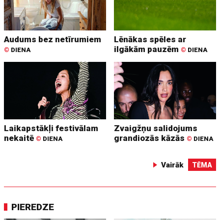
Audums bez netīrumiem
Lēnākas spēles ar
ilgākām pauzēm
©
DIENA
©
DIENA
Laikapstākļi festivālam
Zvaigžņu salidojums
nekaitē
grandiozās kāzās
©
DIENA
©
DIENA
Vairāk
TĒMA
PIEREDZE