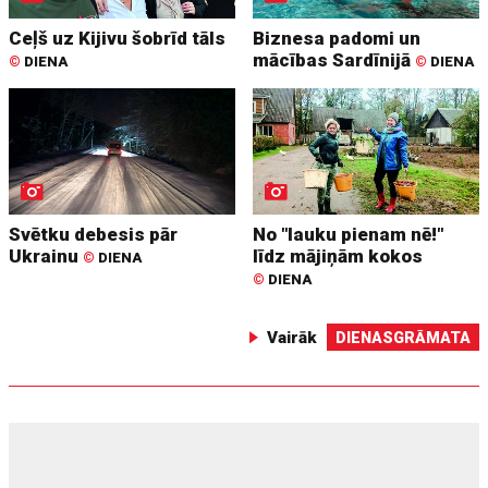
Ceļš uz Kijivu šobrīd tāls
Biznesa padomi un
mācības Sardīnijā
©
DIENA
©
DIENA
Svētku debesis pār
No "lauku pienam nē!"
Ukrainu
līdz mājiņām kokos
©
DIENA
©
DIENA
Vairāk
DIENASGRĀMATA