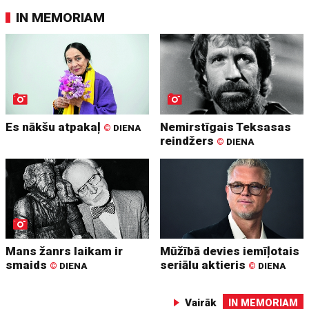
IN MEMORIAM
Es nākšu atpakaļ
Nemirstīgais Teksasas
©
DIENA
reindžers
©
DIENA
Mans žanrs laikam ir
Mūžībā devies iemīļotais
smaids
seriālu aktieris
©
DIENA
©
DIENA
Vairāk
IN MEMORIAM