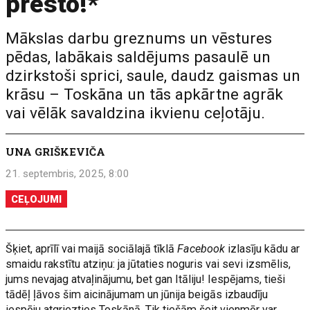
presto!*
Mākslas darbu greznums un vēstures
pēdas, labākais saldējums pasaulē un
dzirkstoši sprici, saule, daudz gaismas un
krāsu – Toskāna un tās apkārtne agrāk
vai vēlāk savaldzina ikvienu ceļotāju.
UNA GRIŠKEVIČA
21. septembris, 2025, 8:00
CEĻOJUMI
Šķiet, aprīlī vai maijā sociālajā tīklā
Facebook
izlasīju kādu ar
smaidu rakstītu atziņu: ja jūtaties noguris vai sevi izsmēlis,
jums nevajag atvaļinājumu, bet gan Itāliju! Iespējams, tieši
tādēļ ļāvos šim aicinājumam un jūnija beigās izbaudīju
iespēju atgriezties Toskānā. Tik tiešām šeit vienmēr var