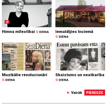
Himna mīlestībai
Iemaldījies Inciemā
©
DIENA
©
DIENA
Muzikālie revolucionāri
Skaistums un neatkarība
©
DIENA
©
DIENA
Vairāk
PIEREDZE