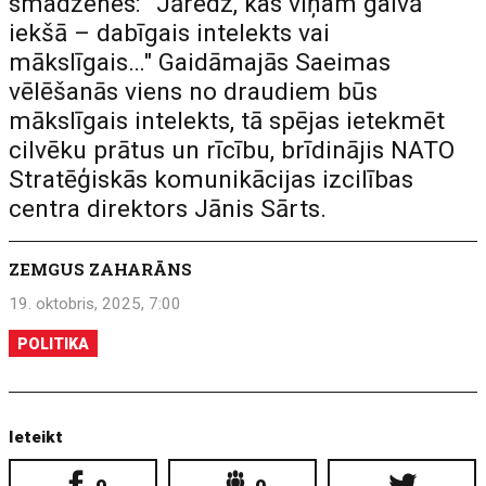
smadzenes: "Jāredz, kas viņam galvā
iekšā – dabīgais intelekts vai
mākslīgais…" Gaidāmajās Saeimas
vēlēšanās viens no draudiem būs
mākslīgais intelekts, tā spējas ietekmēt
cilvēku prātus un rīcību, brīdinājis NATO
Stratēģiskās komunikācijas izcilības
centra direktors Jānis Sārts.
ZEMGUS ZAHARĀNS
19. oktobris, 2025, 7:00
POLITIKA
Ieteikt