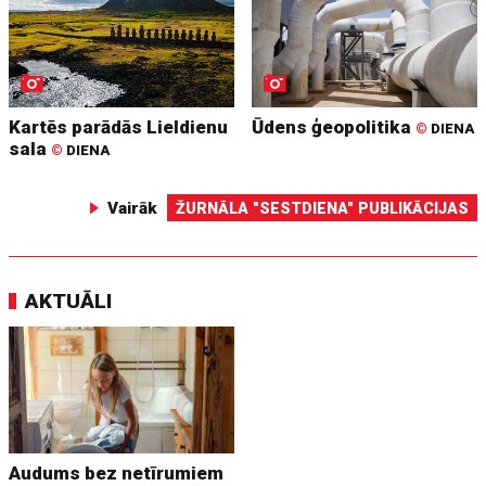
Kartēs parādās Lieldienu
Ūdens ģeopolitika
©
DIENA
sala
©
DIENA
Vairāk
ŽURNĀLA "SESTDIENA" PUBLIKĀCIJAS
AKTUĀLI
Audums bez netīrumiem