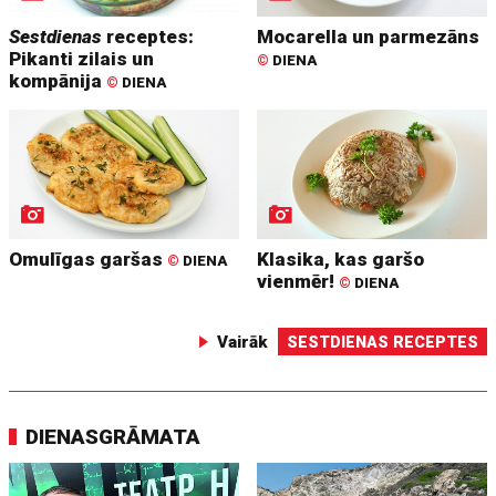
Sestdienas
receptes:
Mocarella un parmezāns
Pikanti zilais un
©
DIENA
kompānija
©
DIENA
Omulīgas garšas
Klasika, kas garšo
©
DIENA
vienmēr!
©
DIENA
Vairāk
SESTDIENAS RECEPTES
DIENASGRĀMATA