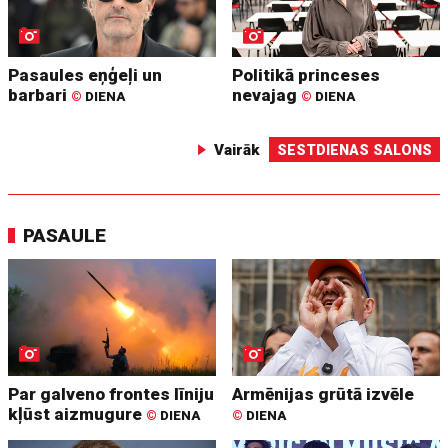
Pasaules eņģeļi un
Politikā princeses
barbari
nevajag
©
DIENA
©
DIENA
Vairāk
SESTDIENAS SALONS
PASAULE
Par galveno frontes līniju
Armēnijas grūtā izvēle
kļūst aizmugure
©
DIENA
©
DIENA