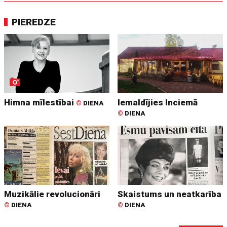
PIEREDZE
Himna mīlestībai
Iemaldījies Inciemā
©
DIENA
©
DIENA
Muzikālie revolucionāri
Skaistums un neatkarība
©
DIENA
©
DIENA