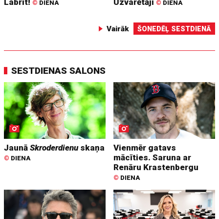
Labrīt!
Uzvarētāji
©
DIENA
©
DIENA
Vairāk
ŠONEDĒĻ SESTDIENĀ
SESTDIENAS SALONS
Jaunā
Skroderdienu
skaņa
Vienmēr gatavs
mācīties. Saruna ar
©
DIENA
Renāru Krastenbergu
©
DIENA