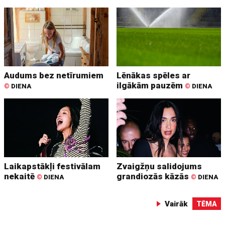
Audums bez netīrumiem
Lēnākas spēles ar
ilgākām pauzēm
©
DIENA
©
DIENA
Laikapstākļi festivālam
Zvaigžņu salidojums
nekaitē
grandiozās kāzās
©
DIENA
©
DIENA
Vairāk
TĒMA