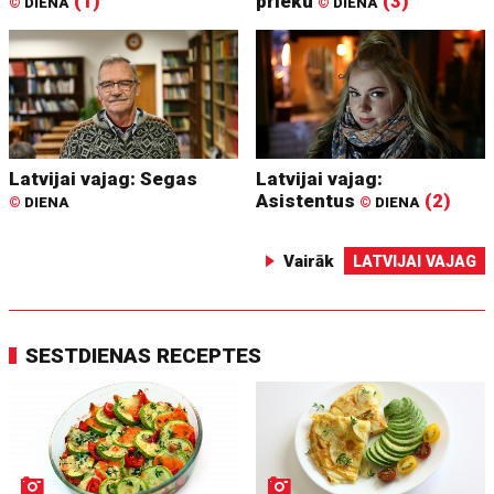
(1)
prieku
(3)
©
DIENA
©
DIENA
Latvijai vajag: Segas
Latvijai vajag:
Asistentus
(2)
©
DIENA
©
DIENA
Vairāk
LATVIJAI VAJAG
SESTDIENAS RECEPTES