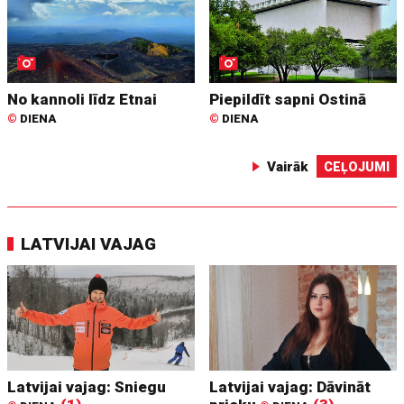
No kannoli līdz Etnai
Piepildīt sapni Ostinā
©
DIENA
©
DIENA
Vairāk
CEĻOJUMI
LATVIJAI VAJAG
Latvijai vajag: Sniegu
Latvijai vajag: Dāvināt