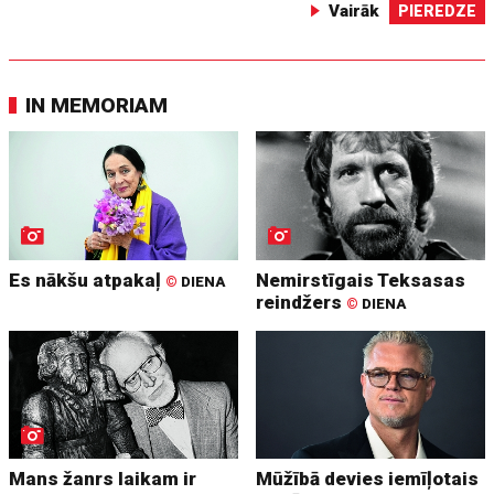
Vairāk
PIEREDZE
IN MEMORIAM
Es nākšu atpakaļ
Nemirstīgais Teksasas
©
DIENA
reindžers
©
DIENA
Mans žanrs laikam ir
Mūžībā devies iemīļotais