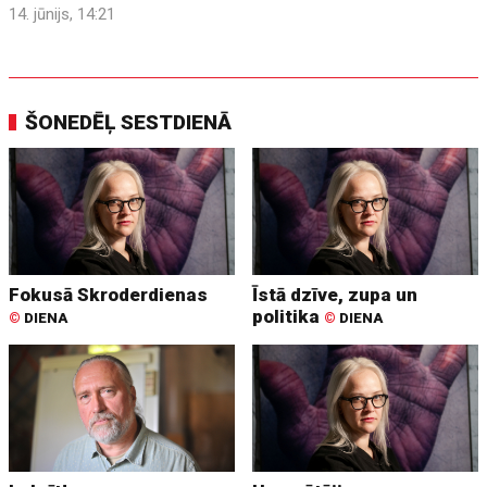
14. jūnijs, 14:21
ŠONEDĒĻ SESTDIENĀ
Fokusā Skroderdienas
Īstā dzīve, zupa un
politika
©
DIENA
©
DIENA