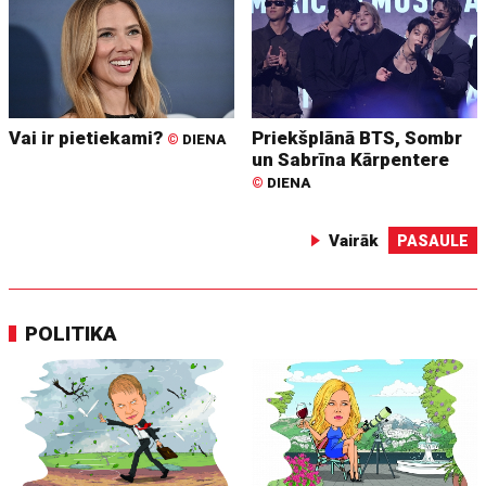
Vai ir pietiekami?
Priekšplānā BTS, Sombr
©
DIENA
un Sabrīna Kārpentere
©
DIENA
Vairāk
PASAULE
POLITIKA