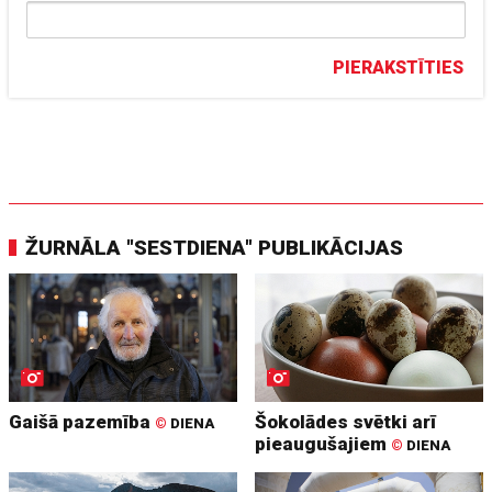
PIERAKSTĪTIES
ŽURNĀLA "SESTDIENA" PUBLIKĀCIJAS
Gaišā pazemība
Šokolādes svētki arī
©
DIENA
pieaugušajiem
©
DIENA