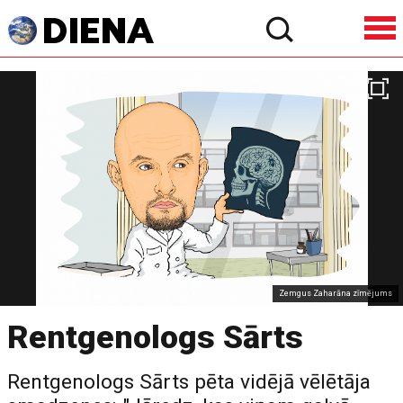
Zemgus Zaharāna zīmējums
Rentgenologs Sārts
Rentgenologs Sārts pēta vidējā vēlētāja