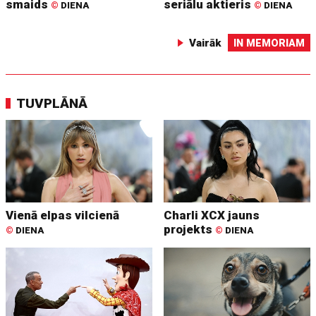
smaids
seriālu aktieris
©
DIENA
©
DIENA
Vairāk
IN MEMORIAM
TUVPLĀNĀ
Vienā elpas vilcienā
Charli XCX jauns
projekts
©
DIENA
©
DIENA