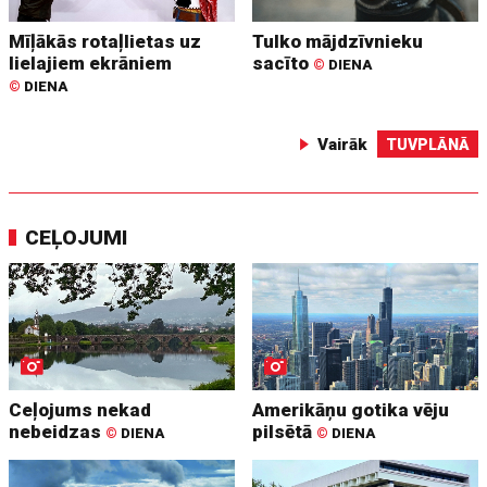
Mīļākās rotaļlietas uz
Tulko mājdzīvnieku
lielajiem ekrāniem
sacīto
©
DIENA
©
DIENA
Vairāk
TUVPLĀNĀ
CEĻOJUMI
Ceļojums nekad
Amerikāņu gotika vēju
nebeidzas
pilsētā
©
DIENA
©
DIENA