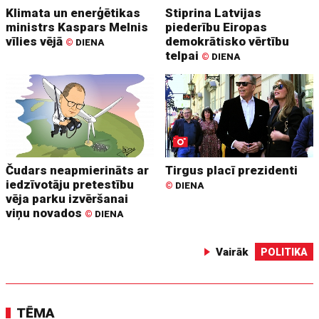
Klimata un enerģētikas
Stiprina Latvijas
ministrs Kaspars Melnis
piederību Eiropas
vīlies vējā
demokrātisko vērtību
©
DIENA
telpai
©
DIENA
Čudars neapmierināts ar
Tirgus placī prezidenti
iedzīvotāju pretestību
©
DIENA
vēja parku izvēršanai
viņu novados
©
DIENA
Vairāk
POLITIKA
TĒMA