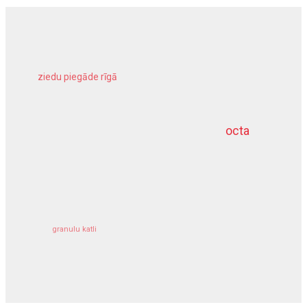
ziedu piegāde rīgā
meliorācijas darbi
octa
dziļurbums
kravu apdrošināšana
granulu katli
siltumsūknis