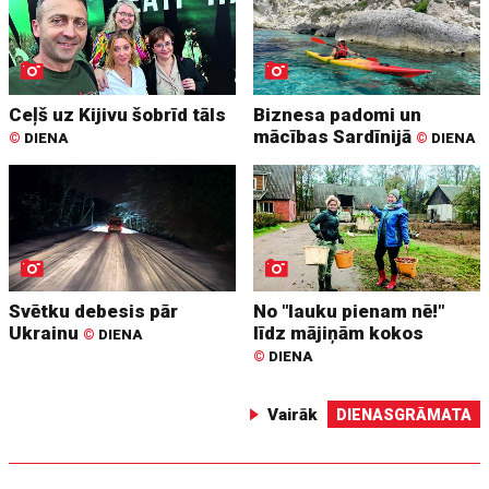
Ceļš uz Kijivu šobrīd tāls
Biznesa padomi un
mācības Sardīnijā
©
DIENA
©
DIENA
Svētku debesis pār
No "lauku pienam nē!"
Ukrainu
līdz mājiņām kokos
©
DIENA
©
DIENA
Vairāk
DIENASGRĀMATA