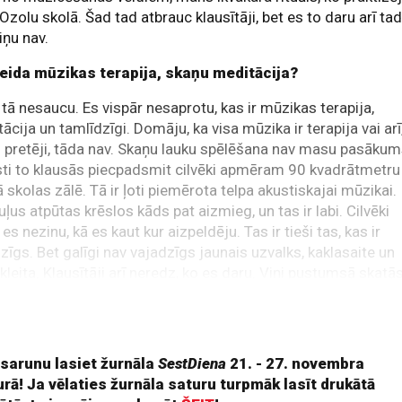
Ozolu skolā. Šad tad atbrauc klausītāji, bet es to daru arī tad
iņu nav.
eida mūzikas terapija, skaņu meditācija?
 tā nesaucu. Es vispār nesaprotu, kas ir mūzikas terapija,
ācija un tamlīdzīgi. Domāju, ka visa mūzika ir terapija vai arī
i pretēji, tāda nav. Skaņu lauku spēlēšana nav masu pasākum
ti to klausās piecpadsmit cilvēki apmēram 90 kvadrātmetru
jā skolas zālē. Tā ir ļoti piemērota telpa akustiskajai mūzikai.
ļus atpūtas krēslos kāds pat aizmieg, un tas ir labi. Cilvēki
 es nezinu, kā es kaut kur aizpeldēju. Tas ir tieši tas, kas ir
zīgs. Bet galīgi nav vajadzīgs jaunais uzvalks, kaklasaite un
kleita. Klausītāji arī neredz, ko es daru. Viņi pustumsā skatā
 pa logu uz tūjām, uz putniem un debesīm.
 sarunu lasiet žurnāla
SestDiena
21. - 27. novembra
rā! Ja vēlaties žurnāla saturu turpmāk lasīt drukātā