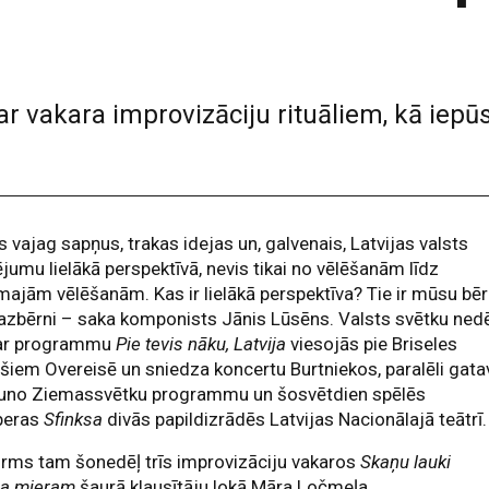
 vakara improvizāciju rituāliem, kā iepūs
vajag sapņus, trakas idejas un, galvenais, Latvijas valsts
jumu lielākā perspektīvā, nevis tikai no vēlēšanām līdz
ajām vēlēšanām. Kas ir lielākā perspektīva? Tie ir mūsu bēr
zbērni – saka komponists Jānis Lūsēns. Valsts svētku ned
 ar programmu
Pie tevis nāku, Latvija
viesojās pie Briseles
ešiem Overeisē un sniedza koncertu Burtniekos, paralēli gat
jauno Ziemassvētku programmu un šosvētdien spēlēs
peras
Sfinksa
divās papildizrādēs Latvijas Nacionālajā teātrī.
irms tam šonedēļ trīs improvizāciju vakaros
Skaņu lauki
ra mieram
šaurā klausītāju lokā Māra Ločmeļa