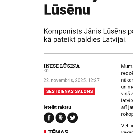
Lūsēnu
Komponists Jānis Lūsēns par
kā pateikt paldies Latvijai.
INESE LŪSIŅA
Mums 
KDi
redzē
nākam
22. novembris, 2025, 12:27
un ma
SESTDIENAS SALONS
viņš
latvi
arī 
Ieteikt rakstu
roko
Vēl p
TĒMAS
vaka