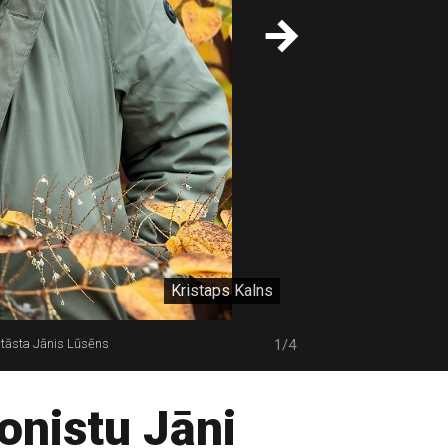
Kristaps Kalns
 stāsta Jānis Lūsēns
1/4
ponistu Jāni