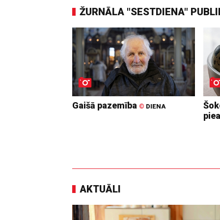
ŽURNĀLA "SESTDIENA" PUBL
Gaišā pazemība
Šoko
©
DIENA
pie
AKTUĀLI