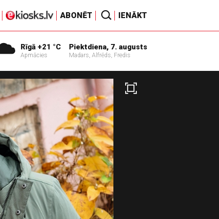
ABONĒT
IENĀKT
Rīgā +21 °C
Piektdiena, 7. augusts
Apmācies
Madars, Alfrēds, Fredis