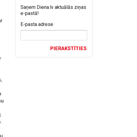
Saņem Diena.lv aktuālās ziņas
e-pastā!
ar
E-pasta adrese
?
PIERAKSTĪTIES
r
,
i
n
su
k
.
ju