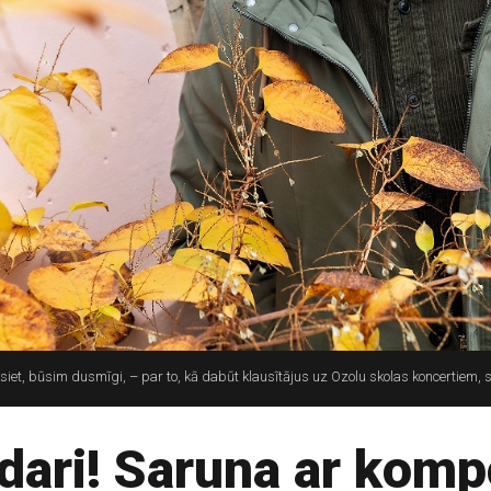
iet, būsim dusmīgi, – par to, kā dabūt klausītājus uz Ozolu skolas koncertiem,
zdari! Saruna ar kom