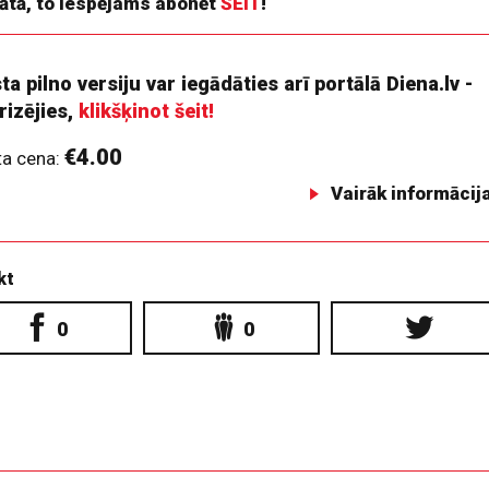
ātā, to iespējams abonēt
ŠEIT
!
ta pilno versiju var iegādāties arī portālā Diena.lv -
rizējies,
klikšķinot šeit!
€4.00
ta cena:
Vairāk informācij
kt
0
0