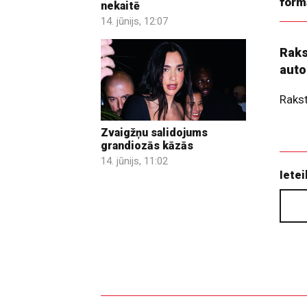
form
nekaitē
14. jūnijs, 12:07
Raks
auto
Raks
Zvaigžņu salidojums
grandiozās kāzās
14. jūnijs, 11:02
Ietei