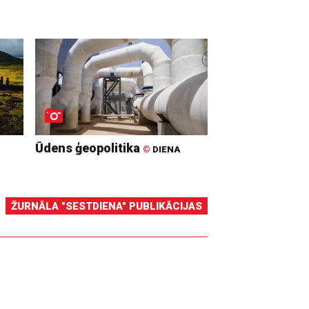
Ūdens ģeopolitika
©
DIENA
ŽURNĀLA "SESTDIENA" PUBLIKĀCIJAS