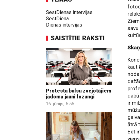
foto
SestDienas intervijas
relak
SestDiena
Zieme
Dienas intervijas
savu 
kultū
SAISTĪTIE RAKSTI
Skaņ
Konc
kaut 
nodar
dažā
profe
Protesta balsu zvejotājiem
dabūt
jādomā jauni lozungi
ir mi
16. jūnijs, 5:55
mūžu 
galva
ātrā 
Bet i
viens