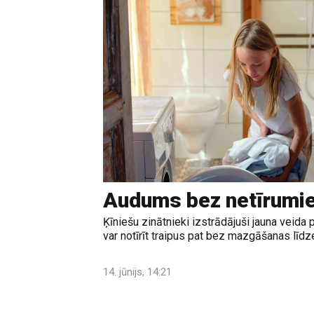
Audums bez netīrumi
Ķīniešu zinātnieki izstrādājuši jauna veid
var notīrīt traipus pat bez mazgāšanas līd
14. jūnijs, 14:21