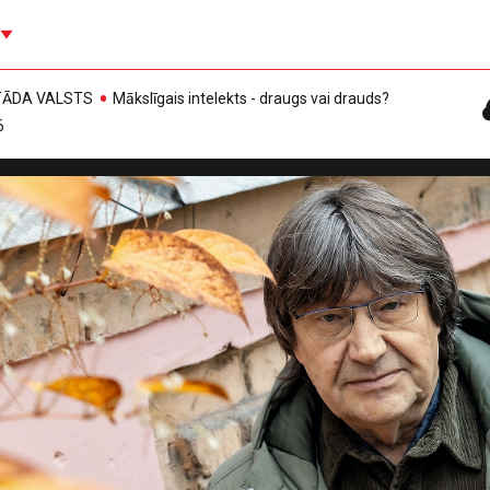
, TĀDA VALSTS
Mākslīgais intelekts - draugs vai drauds?
6