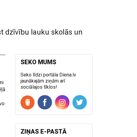
t dzīvību lauku skolās un
SEKO MUMS
Seko līdzi portāla Diena.lv
jaunākajām ziņām arī
ni
sociālajos tīklos!
ēļā
avo
ZIŅAS E-PASTĀ