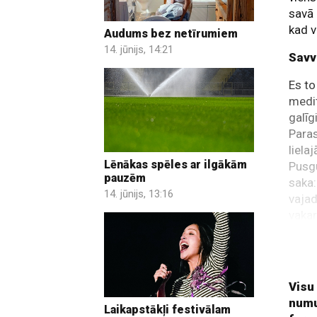
savā 
kad v
Audums bez netīrumiem
14. jūnijs, 14:21
Savv
Es to
medit
galīg
Paras
liela
Lēnākas spēles ar ilgākām
Pusgu
pauzēm
saka:
14. jūnijs, 13:16
vajad
vakar
laukā
Visu
numu
Laikapstākļi festivālam