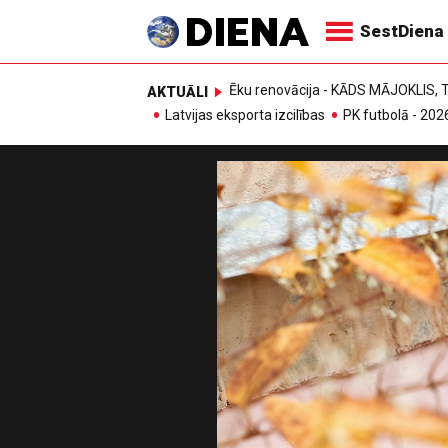
SestDiena
Ēku renovācija - KĀDS MĀJOKLIS
AKTUĀLI
Latvijas eksporta izcilības
PK futbolā - 202