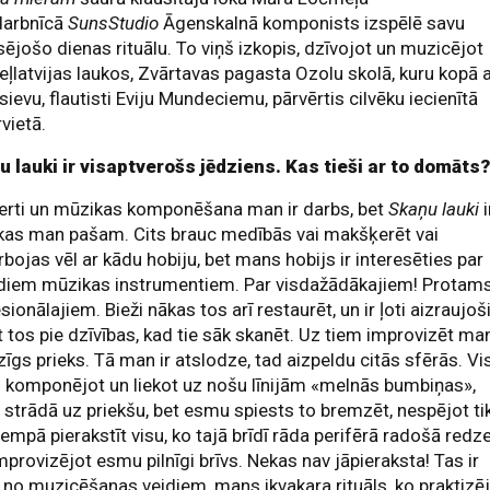
darbnīcā
SunsStudio
Āgenskalnā komponists izspēlē savu
sējošo dienas rituālu. To viņš izkopis, dzīvojot un muzicējot
ļlatvijas laukos, Zvārtavas pagasta Ozolu skolā, kuru kopā 
sievu, flautisti Eviju Mundeciemu, pārvērtis cilvēku iecienītā
rvietā.
u lauki ir visaptverošs jēdziens. Kas tieši ar to domāts
erti un mūzikas komponēšana man ir darbs, bet
Skaņu lauki
i
kas man pašam. Cits brauc medībās vai makšķerēt vai
bojas vēl ar kādu hobiju, bet mans hobijs ir interesēties par
diem mūzikas instrumentiem. Par visdažādākajiem! Protams
sionālajiem. Bieži nākas tos arī restaurēt, un ir ļoti aizraujoš
 tos pie dzīvības, kad tie sāk skanēt. Uz tiem improvizēt ma
lzīgs prieks. Tā man ir atslodze, tad aizpeldu citās sfērās. Vi
komponējot un liekot uz nošu līnijām «melnās bumbiņas»,
 strādā uz priekšu, bet esmu spiests to bremzēt, nespējot ti
tempā pierakstīt visu, ko tajā brīdī rāda perifērā radošā redze
mprovizējot esmu pilnīgi brīvs. Nekas nav jāpieraksta! Tas ir
 no muzicēšanas veidiem, mans ikvakara rituāls, ko praktizē