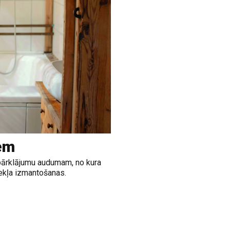
em
a pārklājumu audumam, no kura
zekļa izmantošanas.