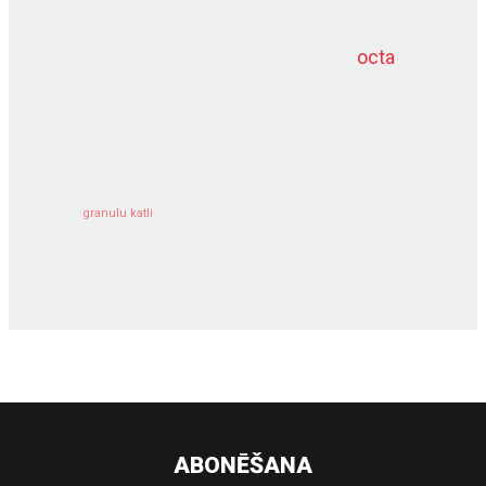
octa
dziļurbums
kravu apdrošināšana
granulu katli
siltumsūknis
ABONĒŠANA