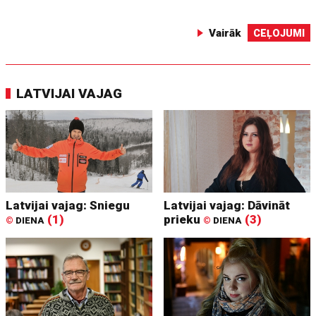
Vairāk
CEĻOJUMI
LATVIJAI VAJAG
Latvijai vajag: Sniegu
Latvijai vajag: Dāvināt
(1)
prieku
(3)
©
DIENA
©
DIENA