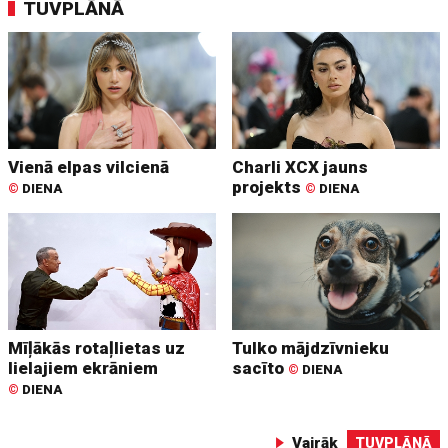
TUVPLĀNĀ
Vienā elpas vilcienā
Charli XCX jauns
projekts
©
DIENA
©
DIENA
Mīļākās rotaļlietas uz
Tulko mājdzīvnieku
lielajiem ekrāniem
sacīto
©
DIENA
©
DIENA
Vairāk
TUVPLĀNĀ