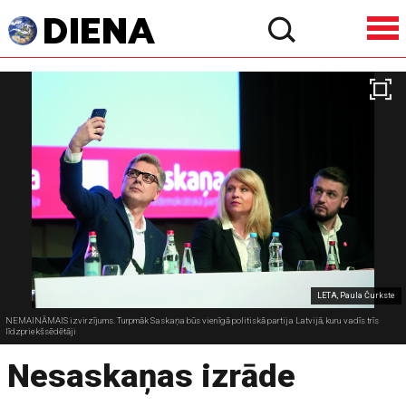
LETA, Paula Čurkste
NEMAINĀMAIS izvirzījums. Turpmāk Saskaņa būs vienīgā politiskā partija Latvijā, kuru vadīs trīs
līdzpriekšsēdētāji
Nesaskaņas izrāde