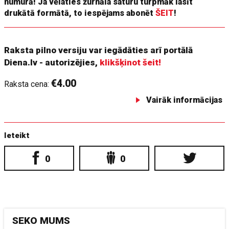
numurā! Ja vēlaties žurnāla saturu turpmāk lasīt
drukātā formātā, to iespējams abonēt
ŠEIT
!
Raksta pilno versiju var iegādāties arī portālā
Diena.lv - autorizējies,
klikšķinot šeit!
€4.00
Raksta cena:
Vairāk informācijas
Ieteikt
0
0
SEKO MUMS