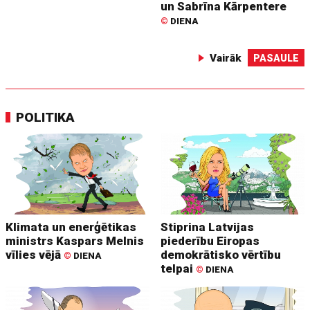
un Sabrīna Kārpentere
©
DIENA
Vairāk
PASAULE
POLITIKA
Klimata un enerģētikas
Stiprina Latvijas
ministrs Kaspars Melnis
piederību Eiropas
vīlies vējā
demokrātisko vērtību
©
DIENA
telpai
©
DIENA