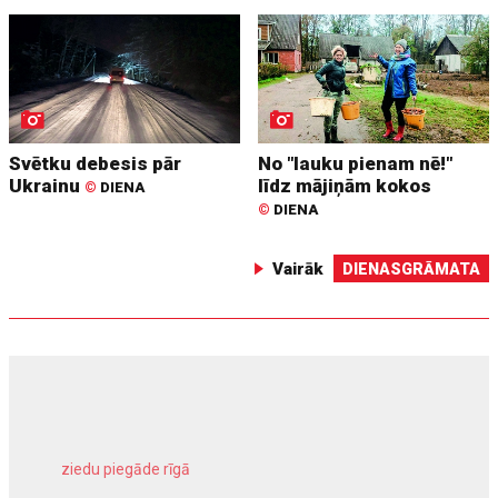
Svētku debesis pār
No "lauku pienam nē!"
Ukrainu
līdz mājiņām kokos
©
DIENA
©
DIENA
Vairāk
DIENASGRĀMATA
ziedu piegāde rīgā
meliorācijas darbi