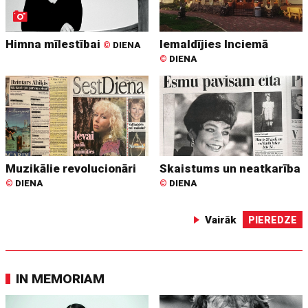
Himna mīlestībai
Iemaldījies Inciemā
©
DIENA
©
DIENA
Muzikālie revolucionāri
Skaistums un neatkarība
©
DIENA
©
DIENA
Vairāk
PIEREDZE
IN MEMORIAM