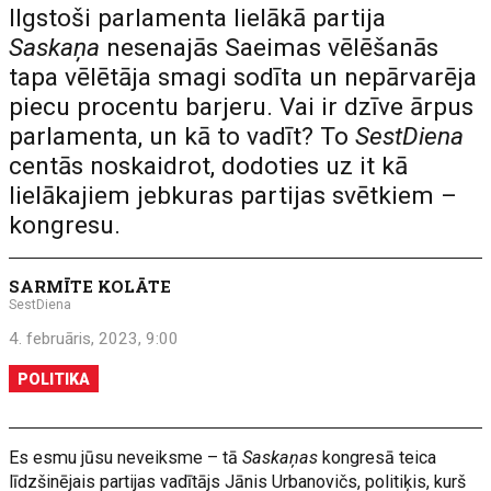
Ilgstoši parlamenta lielākā partija
Saskaņa
nesenajās Saeimas vēlēšanās
tapa vēlētāja smagi sodīta un nepārvarēja
piecu procentu barjeru. Vai ir dzīve ārpus
parlamenta, un kā to vadīt? To
SestDiena
centās noskaidrot, dodoties uz it kā
lielākajiem jebkuras partijas svētkiem –
kongresu.
SARMĪTE KOLĀTE
SestDiena
4. februāris, 2023, 9:00
POLITIKA
Es esmu jūsu neveiksme – tā
Saskaņas
kongresā teica
līdzšinējais partijas vadītājs Jānis Urbanovičs, politiķis, kurš