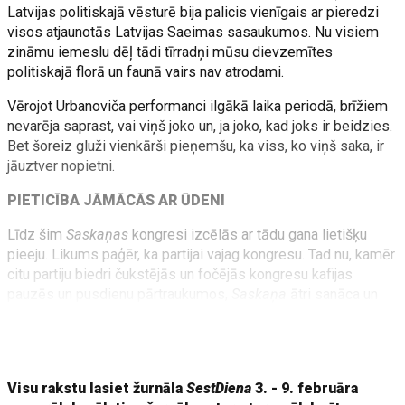
Latvijas politiskajā vēsturē bija palicis vienīgais ar pieredzi
visos atjaunotās Latvijas Saeimas sasaukumos. Nu visiem
zināmu iemeslu dēļ tādi tīrradņi mūsu dievzemītes
politiskajā florā un faunā vairs nav atrodami.
Vērojot Urbanoviča performanci ilgākā laika periodā, brīžiem
nevarēja saprast, vai viņš joko un, ja joko, kad joks ir beidzies.
Bet šoreiz gluži vienkārši pieņemšu, ka viss, ko viņš saka, ir
jāuztver nopietni.
PIETICĪBA JĀMĀCĀS AR ŪDENI
Līdz šim
Saskaņas
kongresi izcēlās ar tādu gana lietišķu
pieeju. Likums paģēr, ka partijai vajag kongresu. Tad nu, kamēr
citu partiju biedri čukstējās un fočējās kongresu kafijas
pauzēs un pusdienu pārtraukumos,
Saskaņa
ātri sanāca un
tikpat ātri arī izklīda. Bija sajūta, ka delegāti jau pēc stundas
gaida, kad tas vienreiz beigsies un varēs iet pasniegt kādu
konsultāciju
Rīgas satiksmei
vai citādi darboties.
Visu rakstu lasiet žurnāla
SestDiena
3. - 9. februāra