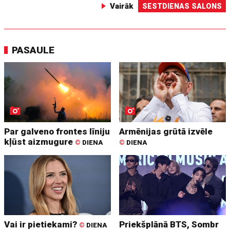
Vairāk
SESTDIENAS SALONS
PASAULE
Par galveno frontes līniju
Armēnijas grūtā izvēle
kļūst aizmugure
©
DIENA
©
DIENA
Vai ir pietiekami?
Priekšplānā BTS, Sombr
©
DIENA