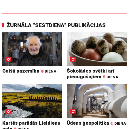
ŽURNĀLA "SESTDIENA" PUBLIKĀCIJAS
Gaišā pazemība
Šokolādes svētki arī
©
DIENA
pieaugušajiem
©
DIENA
Kartēs parādās Lieldienu
Ūdens ģeopolitika
©
DIENA
sala