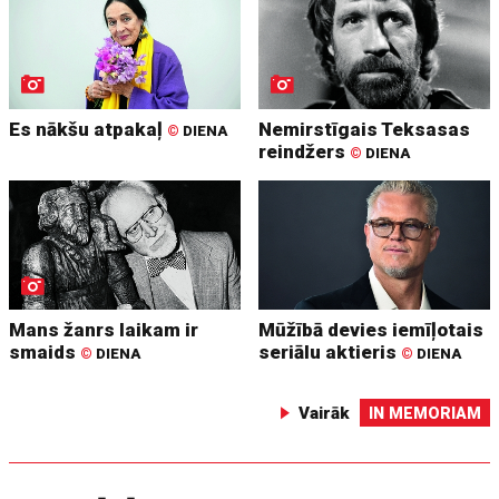
Es nākšu atpakaļ
Nemirstīgais Teksasas
©
DIENA
reindžers
©
DIENA
Mans žanrs laikam ir
Mūžībā devies iemīļotais
smaids
seriālu aktieris
©
DIENA
©
DIENA
Vairāk
IN MEMORIAM