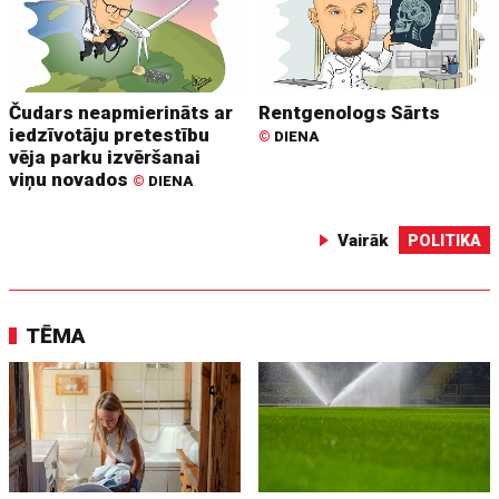
Čudars neapmierināts ar
Rentgenologs Sārts
iedzīvotāju pretestību
©
DIENA
vēja parku izvēršanai
viņu novados
©
DIENA
Vairāk
POLITIKA
TĒMA