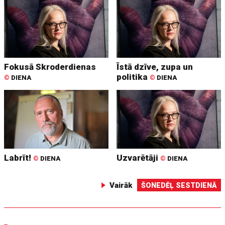
Fokusā Skroderdienas
Īstā dzīve, zupa un
politika
©
DIENA
©
DIENA
Labrīt!
Uzvarētāji
©
DIENA
©
DIENA
Vairāk
ŠONEDĒĻ SESTDIENĀ