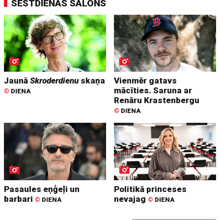
SESTDIENAS SALONS
Jaunā
Skroderdienu
skaņa
Vienmēr gatavs
mācīties. Saruna ar
©
DIENA
Renāru Krastenbergu
©
DIENA
Pasaules eņģeļi un
Politikā princeses
barbari
nevajag
©
DIENA
©
DIENA