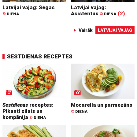
Latvijai vajag: Segas
Latvijai vajag:
Asistentus
(2)
©
DIENA
©
DIENA
Vairāk
LATVIJAI VAJAG
SESTDIENAS RECEPTES
Sestdienas
receptes:
Mocarella un parmezāns
Pikanti zilais un
©
DIENA
kompānija
©
DIENA