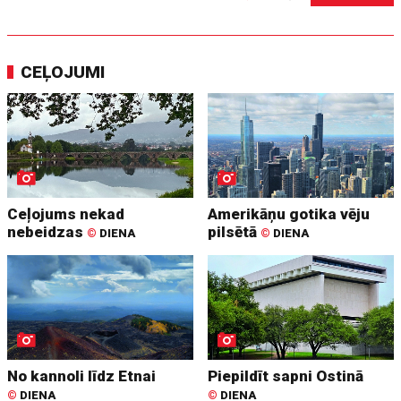
CEĻOJUMI
Ceļojums nekad
Amerikāņu gotika vēju
nebeidzas
pilsētā
©
DIENA
©
DIENA
No kannoli līdz Etnai
Piepildīt sapni Ostinā
©
DIENA
©
DIENA