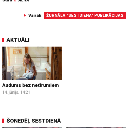
©
DIENA
Vairāk
ŽURNĀLA "SESTDIENA" PUBLIKĀCIJAS
AKTUĀLI
Audums bez netīrumiem
14. jūnijs, 14:21
ŠONEDĒĻ SESTDIENĀ