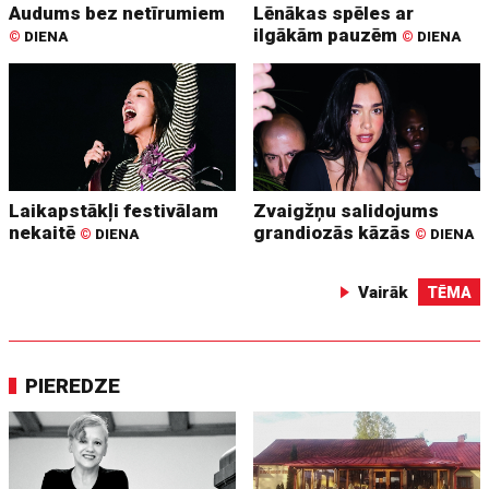
Audums bez netīrumiem
Lēnākas spēles ar
ilgākām pauzēm
©
DIENA
©
DIENA
Laikapstākļi festivālam
Zvaigžņu salidojums
nekaitē
grandiozās kāzās
©
DIENA
©
DIENA
Vairāk
TĒMA
PIEREDZE