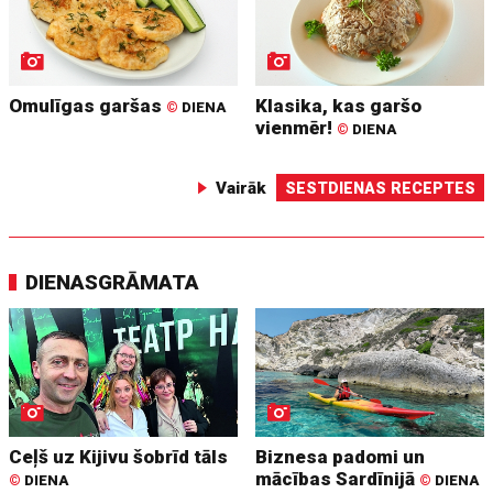
Omulīgas garšas
Klasika, kas garšo
©
DIENA
vienmēr!
©
DIENA
Vairāk
SESTDIENAS RECEPTES
DIENASGRĀMATA
Ceļš uz Kijivu šobrīd tāls
Biznesa padomi un
mācības Sardīnijā
©
DIENA
©
DIENA