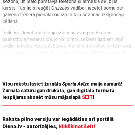
sezonā, un Īsalo pārstāvja telefons šī iemesla dēļ bijis
karsts. Tas licis reaģēt
Grizzlies
vadībai, ieceļot somu par
galvenā trenera pienākumu izpildītāju sezonas izšķirošajā
cēlienā.
Īsalo var dēvēt par strauji uzlecošu zvaigzni Eiropas
basketbola treneru vidē, jo vēl pirms sešiem gadiem viņš
vadīja nelielās vācu pilsētiņas Krailsheimas
Merlins
komandu
otrajā bundeslīgā, taču kā ar burvestības palīdzību īsā laika
posmā sasniedza pirmās bundeslīgas izslēgšanas turnīru ar
vienu no mazākajiem budžetiem līgā, gadu vēlāk ar Bonnas
Telekom Baskets
triumfēja FIBA Čempionu līgā, bet
Visu rakstu lasiet žurnāla
Sporta Avīze
maija numurā!
Žurnāla saturu gan drukātā, gan digitālā formātā
iespējams abonēt mūsu mājaslapā
ŠEIT
!
Raksta pilno versiju var iegādāties arī portālā
Diena.lv - autorizējies,
klikšķinot šeit!