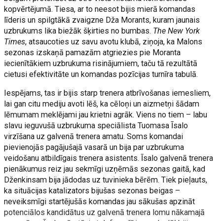
kopvērtējumā. Tiesa, ar to neesot bijis mierā komandas
līderis un spilgtākā zvaigzne Dža Morants, kuram jaunais
uzbrukums lika biežāk šķirties no bumbas.
The New York
Times
, atsaucoties uz savu avotu klubā, ziņoja, ka Malons
sezonas izskaņā pamazām atgriezies pie Moranta
iecienītākiem uzbrukuma risinājumiem, taču tā rezultātā
cietusi efektivitāte un komandas pozīcijas turnīra tabulā.
Iespējams, tas ir bijis starp trenera atbrīvošanas iemesliem,
lai gan citu mediju avoti lēš, ka cēloņi un aizmetņi šādam
lēmumam meklējami jau krietni agrāk. Viens no tiem – labu
slavu ieguvušā uzbrukuma speciālista Tuomasa Īsalo
virzīšana uz galvenā trenera amatu. Soms komandai
pievienojās pagājušajā vasarā un bija par uzbrukuma
veidošanu atbildīgais trenera asistents. Īsalo galvenā trenera
pienākumus reiz jau sekmīgi uzņēmās sezonas gaitā, kad
Dženkinsam bija jādodas uz tuvinieka bērēm. Tiek pieļauts,
ka situācijas katalizators bijušas sezonas beigas –
neveiksmīgi startējušās komandas jau sākušas apzināt
potenciālos kandidātus uz galvenā trenera lomu nākamajā