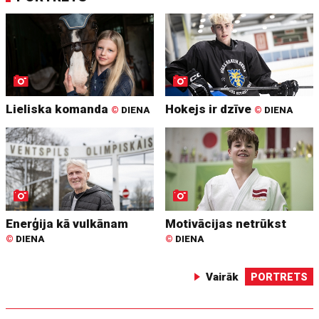
Lieliska komanda
Hokejs ir dzīve
©
DIENA
©
DIENA
Enerģija kā vulkānam
Motivācijas netrūkst
©
DIENA
©
DIENA
Vairāk
PORTRETS