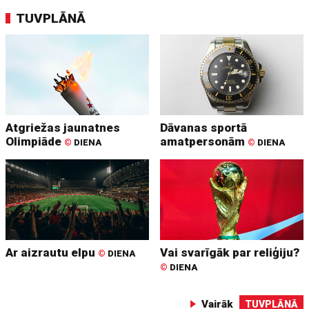
TUVPLĀNĀ
Atgriežas jaunatnes
Dāvanas sportā
Olimpiāde
amatpersonām
©
DIENA
©
DIENA
Ar aizrautu elpu
Vai svarīgāk par reliģiju?
©
DIENA
©
DIENA
Vairāk
TUVPLĀNĀ