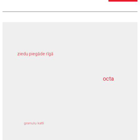
ziedu piegāde rīgā
meliorācijas darbi
octa
dziļurbums
kravu apdrošināšana
granulu katli
siltumsūknis