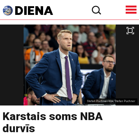
Stefan Puchner/dpa, Stefan Puchner
Karstais soms NBA
durvīs