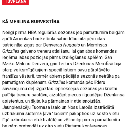
TUVPLĀNĀ
KĀ MERLINA BURVESTĪBA
Neilgi pirms NBA regulārās sezonas jeb pamatturnīra beigām
aprīlī Amerikas basketbola sabiedrību cita pēc citas
satricināja ziņas par Denveras
Nuggets
un Memfisas
Grizzlies
galveno treneru atlaišanu, lai gan abas komandas
ieņēma labas pozīcijas pirms izslēgšanas spēlēm. Gan
Maiks Malons Denverā, gan Teilors Dženkinss Memfisā bija
starp veiksmīgākajiem speciālistiem savu pārstāvēto
franšīzu vēsturē, tomēr abiem pēdējās sezonās netrūka pa
pamatīgam klupienam.
Grizzlies
komanda pēc līderu
savainojumu dēļ izgāztās iepriekšējās sezonas jau krietni
patīrīja treneru sastāvu, aizstājot piecus ilggadējus Dženkinsa
asistentus, un šķita, ka pārmaiņas ir attaisnojušās.
Jaunpienācēju Tuomasa Īsalo un Noas Laroša izstrādātā
uzbrukuma sistēma ļāva "lāčiem" pakāpties uz sesto vietu
līgā uzbrukuma efektivitātē un vēl neilgi pirms pamatturnīra
beigām pretendēt uz otro vietu Rietumu konferences