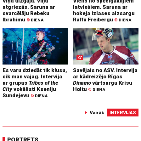
Viņa aizgāja. Viņa
Viens no spēcīgākajiem
atgriezās. Saruna ar
latviešiem. Saruna ar
svarcēlāju Rebeku
hokeja izlases aizsargu
Ibrahimu
Ralfu Freibergu
©
DIENA
©
DIENA
Es varu dziedāt tik klusu,
Savējais no ASV. Intervija
cik man vajag. Intervija
ar kādreizējo Rīgas
ar grupas
Tribes of the
Dinamo
vārtsargu Krisu
City
vokālisti Kseniju
Holtu
©
DIENA
Sundejevu
©
DIENA
Vairāk
INTERVIJAS
PORTRETS