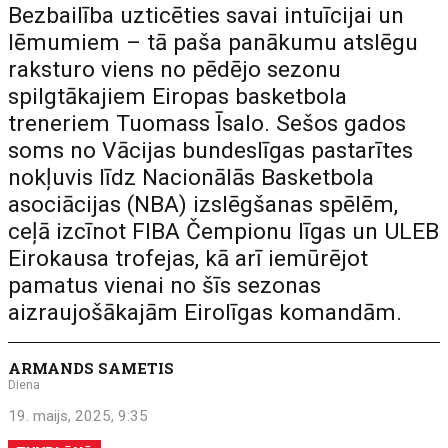
Bezbailība uzticēties savai intuīcijai un
lēmumiem – tā paša panākumu atslēgu
raksturo viens no pēdējo sezonu
spilgtākajiem Eiropas basketbola
treneriem Tuomass Īsalo. Sešos gados
soms no Vācijas bundeslīgas pastarītes
nokļuvis līdz Nacionālās Basketbola
asociācijas (NBA) izslēgšanas spēlēm,
ceļā izcīnot FIBA Čempionu līgas un ULEB
Eirokausa trofejas, kā arī iemūrējot
pamatus vienai no šīs sezonas
aizraujošākajām Eirolīgas komandām.
ARMANDS SAMETIS
Diena
19. maijs, 2025, 9:35