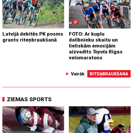
Latvijā debitēs PK posms
FOTO: Ar kuplu
grants riteņbraukšanā
dalībnieku skaitu un
lieliskām emocijām
aizvadīts
Toyota
Rīgas
velomaratons
Vairāk
RITEŅBRAUKŠANA
ZIEMAS SPORTS