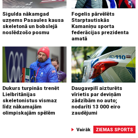
Sigulda nākamgad
Fogelis pārvēlēts
uzņems Pasaules kausa
Starptautiskās
skeletonā un bobslejā
Kamaniņu sporta
noslēdzošo posmu
federācijas prezidenta
amatā
Dukurs turpinās trenēt
Daugavpilī aizturēts
Lielbritānijas
vīrietis par deviņām
skeletonistus vismaz
zādzībām no auto;
līdz nākamajām
nodarīti 13 000 eiro
olimpiskajām spēlēm
zaudējumi
Vairāk
ZIEMAS SPORTS