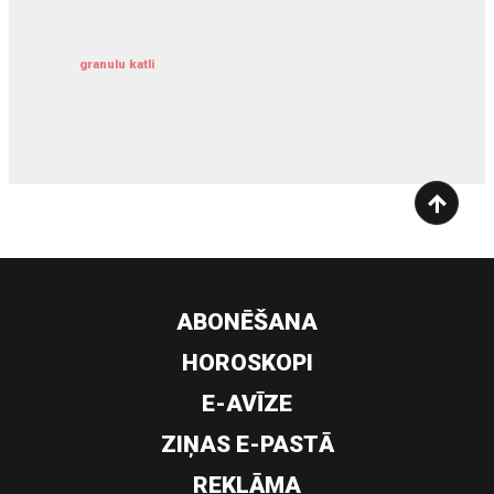
granulu katli
siltumsūknis
ABONĒŠANA
HOROSKOPI
E-AVĪZE
ZIŅAS E-PASTĀ
REKLĀMA