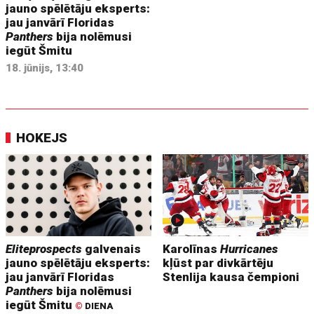
jauno spēlētāju eksperts:
jau janvārī Floridas
Panthers
bija nolēmusi
iegūt Šmitu
18. jūnijs, 13:40
HOKEJS
Eliteprospects
galvenais
Karolīnas
Hurricanes
jauno spēlētāju eksperts:
kļūst par divkārtēju
jau janvārī Floridas
Stenlija kausa čempioni
Panthers
bija nolēmusi
iegūt Šmitu
©
DIENA