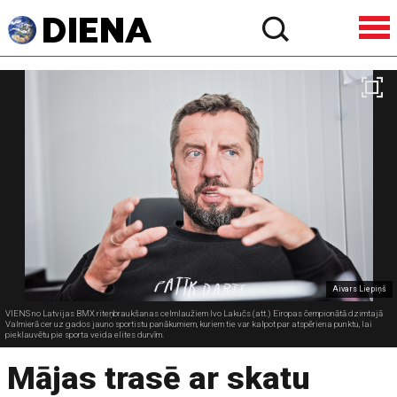
Aivars Liepiņš
VIENS no Latvijas BMX riteņbraukšanas celmlaužiem Ivo Lakučs (att.) Eiropas čempionātā dzimtajā
Valmierā cer uz gados jauno sportistu panākumiem, kuriem tie var kalpot par atspēriena punktu, lai
pieklauvētu pie sporta veida elites durvīm.
Mājas trasē ar skatu