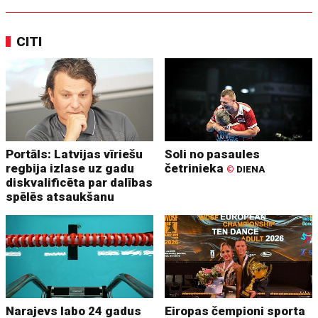
CITI
Portāls: Latvijas vīriešu
Soli no pasaules
regbija izlase uz gadu
četrinieka
©
DIENA
diskvalificēta par dalības
spēlēs atsaukšanu
Narajevs labo 24 gadus
Eiropas čempioni sporta