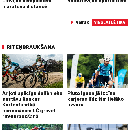
Latvijas čempioniem
Baltkrievijas sportistiem
maratona distancē
Vairāk
VIEGLATLĒTIKA
RITEŅBRAUKŠANA
Ar ļoti spēcīgu dalībnieku
Pluto Igaunijā izcīna
sastāvu Rankas
karjeras līdz šim lielāko
Kartonfabrikā
uzvaru
norisināsies LČ gravel
riteņbraukšanā