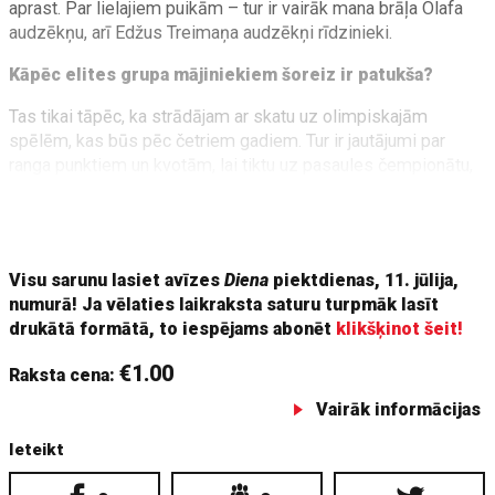
aprast. Par lielajiem puikām – tur ir vairāk mana brāļa Olafa
audzēkņu, arī Edžus Treimaņa audzēkņi rīdzinieki.
Kāpēc elites grupa mājiniekiem šoreiz ir patukša?
Tas tikai tāpēc, ka strādājam ar skatu uz olimpiskajām
spēlēm, kas būs pēc četriem gadiem. Tur ir jautājumi par
ranga punktiem un kvotām, lai tiktu uz pasaules čempionātu,
kur jau sāksies olimpiskā atlase. Šobrīd vairāk punktu varam
sakrāt U23 grupā, tāpēc treneri vēl neļauj pārcelties uz eliti,
kamēr vien tas ir iespējams.
Visu sarunu lasiet avīzes
Diena
piektdienas, 11. jūlija,
numurā! Ja vēlaties laikraksta saturu turpmāk lasīt
drukātā formātā, to iespējams abonēt
klikšķinot šeit!
€1.00
Raksta cena:
Vairāk informācijas
Ieteikt