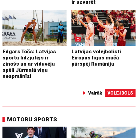
ir uzvarēt
Edgars Točs: Latvijas
Latvijas volejbolisti
sporta līdzjutējs ir
Eiropas līgas mačā
zinošs un ar viduvēju
pārspēj Rumāniju
spēli Jūrmalā viņu
neapmānīsi
Vairāk
VOLEJBOLS
MOTORU SPORTS