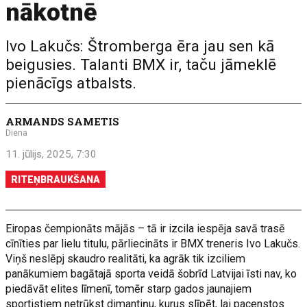
nākotnē
Ivo Lakučs: Štromberga ēra jau sen kā
beigusies. Talanti BMX ir, taču jāmeklē
pienācīgs atbalsts.
ARMANDS SAMETIS
Diena
11. jūlijs, 2025, 7:30
RITEŅBRAUKŠANA
Eiropas čempionāts mājās – tā ir izcila iespēja savā trasē
cīnīties par lielu titulu, pārliecināts ir BMX treneris Ivo Lakučs.
Viņš neslēpj skaudro realitāti, ka agrāk tik izciliem
panākumiem bagātajā sporta veidā šobrīd Latvijai īsti nav, ko
piedāvāt elites līmenī, tomēr starp gados jaunajiem
sportistiem netrūkst dimantiņu, kurus slīpēt, lai pacenstos