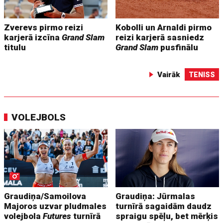
Zverevs pirmo reizi
Kobolli un Arnaldi pirmo
karjerā izcīna
Grand Slam
reizi karjerā sasniedz
titulu
Grand Slam
pusfinālu
Vairāk
TENISS
VOLEJBOLS
Graudiņa/Samoilova
Graudiņa: Jūrmalas
Majoros uzvar pludmales
turnīrā sagaidām daudz
volejbola
Futures
turnīrā
spraigu spēļu, bet mērķis