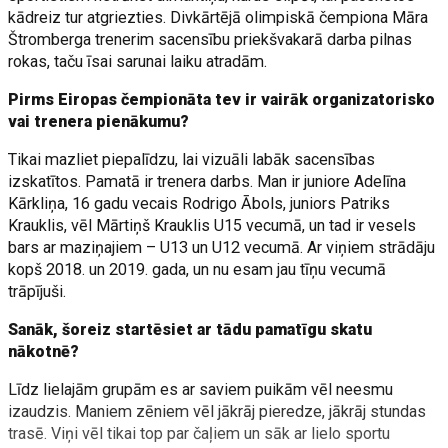
kādreiz tur atgriezties. Divkārtējā olimpiskā čempiona Māra
Štromberga trenerim sacensību priekšvakarā darba pilnas
rokas, taču īsai sarunai laiku atradām.
Pirms Eiropas čempionāta tev ir vairāk organizatorisko
vai trenera pienākumu?
Tikai mazliet piepalīdzu, lai vizuāli labāk sacensības
izskatītos. Pamatā ir trenera darbs. Man ir juniore Adelīna
Kārkliņa, 16 gadu vecais Rodrigo Ābols, juniors Patriks
Krauklis, vēl Mārtiņš Krauklis U15 vecumā, un tad ir vesels
bars ar maziņajiem – U13 un U12 vecumā. Ar viņiem strādāju
kopš 2018. un 2019. gada, un nu esam jau tīņu vecumā
trāpījuši.
Sanāk, šoreiz startēsiet ar tādu pamatīgu skatu
nākotnē?
Līdz lielajām grupām es ar saviem puikām vēl neesmu
izaudzis. Maniem zēniem vēl jākrāj pieredze, jākrāj stundas
trasē. Viņi vēl tikai top par čaļiem un sāk ar lielo sportu