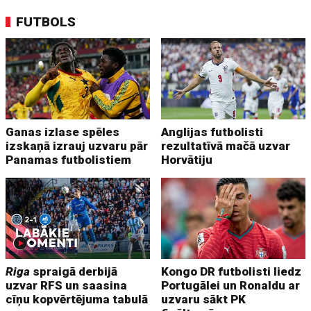
FUTBOLS
Ganas izlase spēles
Anglijas futbolisti
izskaņā izrauj uzvaru pār
rezultatīvā mačā uzvar
Panamas futbolistiem
Horvātiju
Riga
spraigā derbijā
Kongo DR futbolisti liedz
uzvar RFS un saasina
Portugālei un Ronaldu ar
cīņu kopvērtējuma tabulā
uzvaru sākt PK