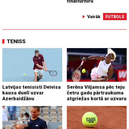
finālturnīru
Vairāk
FUTBOLS
TENISS
Latvijas tenisisti Deivisa
Serēna Viljamsa pēc teju
kausa duelī uzvar
četru gadu pārtraukuma
Azerbaidžānu
atgriežas kortā ar uzvaru