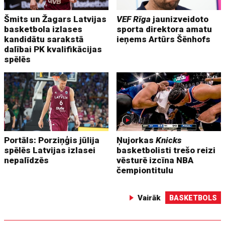
Šmits un Žagars Latvijas
VEF Rīga
jaunizveidoto
basketbola izlases
sporta direktora amatu
kandidātu sarakstā
ieņems Artūrs Šēnhofs
dalībai PK kvalifikācijas
spēlēs
Portāls: Porziņģis jūlija
Ņujorkas
Knicks
spēlēs Latvijas izlasei
basketbolisti trešo reizi
nepalīdzēs
vēsturē izcīna NBA
čempiontitulu
Vairāk
BASKETBOLS