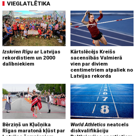
VIEGLATLĒTIKA
Izskrien Rīgu
ar Latvijas
Kārtslēcējs Kreišs
rekordistiem un 2000
sacensībās Valmierā
dalībniekiem
vien par diviem
centimetriem atpaliek no
Latvijas rekorda
Bērziņš un Kļučņika
World Athletics
neatcels
Rīgas maratonā kļūst par
diskvalifikāciju