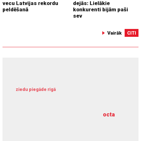
vecu Latvijas rekordu
dejās: Lielākie
peldēšanā
konkurenti bijām paši
sev
Vairāk
CITI
ziedu piegāde rīgā
meliorācijas darbi
octa
dziļurbums
kravu apdrošināšana