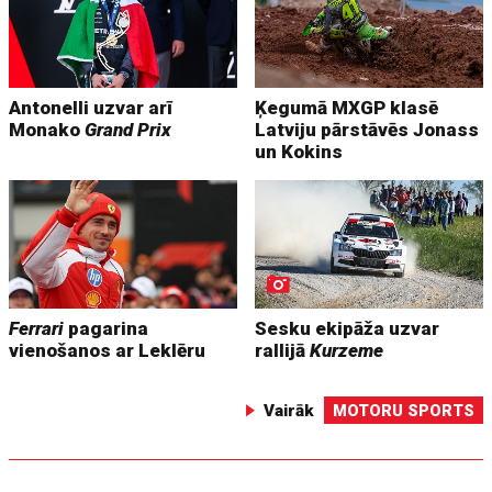
Antonelli uzvar arī
Ķegumā MXGP klasē
Monako
Grand Prix
Latviju pārstāvēs Jonass
un Kokins
Ferrari
pagarina
Sesku ekipāža uzvar
vienošanos ar Leklēru
rallijā
Kurzeme
Vairāk
MOTORU SPORTS