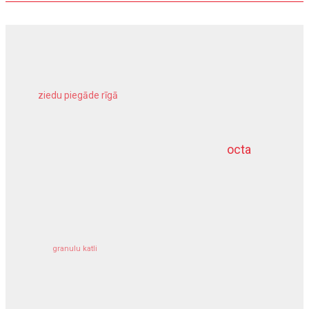
ziedu piegāde rīgā
meliorācijas darbi
octa
dziļurbums
kravu apdrošināšana
granulu katli
siltumsūknis