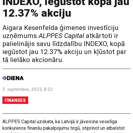
INDEXO, iegūstot kopā jau
12.37% akciju
Aigara Kesenfelda ģimenes investīciju
uzņēmums
ALPPES Capital
atkārtoti ir
palielinājis savu līdzdalību INDEXO, kopā
iegūstot jau 12.37% akciju un kļūstot par
tā lielāko akcionāru.
3. septembris, 2025, 8:22
FINANSES
ALPPES Capital uzskata, ka Latvijā ir jāveicina veselīga
konkurence finanšu pakalpojumu tirgū, stiprinot un atbalstot