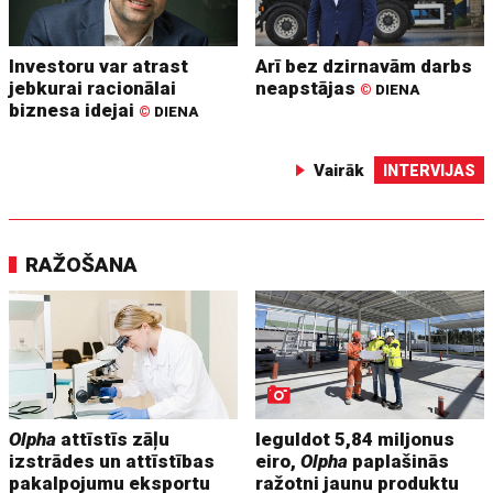
Investoru var atrast
Arī bez dzirnavām darbs
jebkurai racionālai
neapstājas
©
DIENA
biznesa idejai
©
DIENA
Vairāk
INTERVIJAS
RAŽOŠANA
Olpha
attīstīs zāļu
Ieguldot 5,84 miljonus
izstrādes un attīstības
eiro,
Olpha
paplašinās
pakalpojumu eksportu
ražotni jaunu produktu