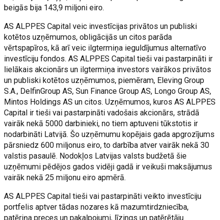
beigās bija 143,9 miljoni eiro.
AS ALPPES Capital veic investīcijas privātos un publiski
kotētos uzņēmumos, obligācijās un citos parāda
vērtspapīros, kā arī veic ilgtermiņa ieguldījumus alternatīvo
investīciju fondos. AS ALPPES Capital tieši vai pastarpināti ir
lielākais akcionārs un ilgtermiņa investors vairākos privātos
un publiski kotētos uzņēmumos, piemēram, Eleving Group
S.A., DelfinGroup AS, Sun Finance Group AS, Longo Group AS,
Mintos Holdings AS un citos. Uzņēmumos, kuros AS ALPPES
Capital ir tieši vai pastarpināti vadošais akcionārs, strādā
vairāk nekā 5000 darbinieki, no tiem aptuveni tūkstotis ir
nodarbināti Latvijā. Šo uzņēmumu kopējais gada apgrozījums
pārsniedz 600 miljonus eiro, to darbība atver vairāk nekā 30
valstis pasaulē. Nodokļos Latvijas valsts budžetā šie
uzņēmumi pēdējos gados vidēji gadā ir veikuši maksājumus
vairāk nekā 25 miljonu eiro apmērā.
AS ALPPES Capital tieši vai pastarpināti veikto investīciju
portfelis aptver tādas nozares kā mazumtirdzniecība,
patēriņa preces un pakalpojumi, līzings un patērētāju