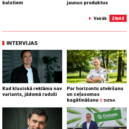
balstiem
jaunus produktus
Vairāk
ZIŅAS
INTERVIJAS
Kad klasiskā reklāma nav
Par horizontu atvēršanu
variants, jādomā radoši
un ceļasomas
bagātināšanu
©
DIENA