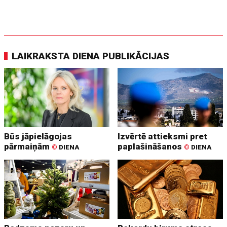
LAIKRAKSTA DIENA PUBLIKĀCIJAS
Būs jāpielāgojas
Izvērtē attieksmi pret
pārmaiņām
paplašināšanos
©
DIENA
©
DIENA