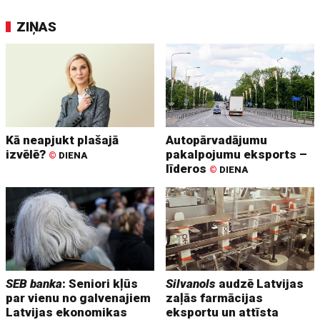
ZIŅAS
Kā neapjukt plašajā
Autopārvadājumu
izvēlē?
pakalpojumu eksports –
©
DIENA
līderos
©
DIENA
SEB banka
: Seniori kļūs
Silvanols
audzē Latvijas
par vienu no galvenajiem
zaļās farmācijas
Latvijas ekonomikas
eksportu un attīsta