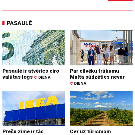
PASAULĒ
Pasaulē ir atvēries eiro
Par cilvēku trūkumu
valūtas logs
Malta sūdzēties nevar
©
DIENA
©
DIENA
Preču zīme ir tās
Cer uz tūrismam