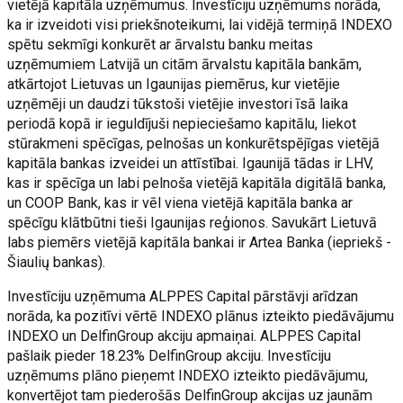
vietējā kapitāla uzņēmumus. Investīciju uzņēmums norāda,
ka ir izveidoti visi priekšnoteikumi, lai vidējā termiņā INDEXO
spētu sekmīgi konkurēt ar ārvalstu banku meitas
uzņēmumiem Latvijā un citām ārvalstu kapitāla bankām,
atkārtojot Lietuvas un Igaunijas piemērus, kur vietējie
uzņēmēji un daudzi tūkstoši vietējie investori īsā laika
periodā kopā ir ieguldījuši nepieciešamo kapitālu, liekot
stūrakmeni spēcīgas, pelnošas un konkurētspējīgas vietējā
kapitāla bankas izveidei un attīstībai. Igaunijā tādas ir LHV,
kas ir spēcīga un labi pelnoša vietējā kapitāla digitālā banka,
un COOP Bank, kas ir vēl viena vietējā kapitāla banka ar
spēcīgu klātbūtni tieši Igaunijas reģionos. Savukārt Lietuvā
labs piemērs vietējā kapitāla bankai ir Artea Banka (iepriekš -
Šiaulių bankas).
Investīciju uzņēmuma ALPPES Capital pārstāvji arīdzan
norāda, ka pozitīvi vērtē INDEXO plānus izteikto piedāvājumu
INDEXO un DelfinGroup akciju apmaiņai. ALPPES Capital
pašlaik pieder 18.23% DelfinGroup akciju. Investīciju
uzņēmums plāno pieņemt INDEXO izteikto piedāvājumu,
konvertējot tam piederošās DelfinGroup akcijas uz jaunām