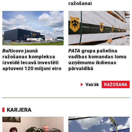
ražošanai
Balticovo
jaunā
PATA
grupa palielina
ražošanas kompleksa
vadības komandas lomu
izveidē Iecavā investēti
uzņēmumu ikdienas
aptuveni 120 miljoni eiro
pārvaldībā
Vairāk
RAŽOŠANA
KARJERA