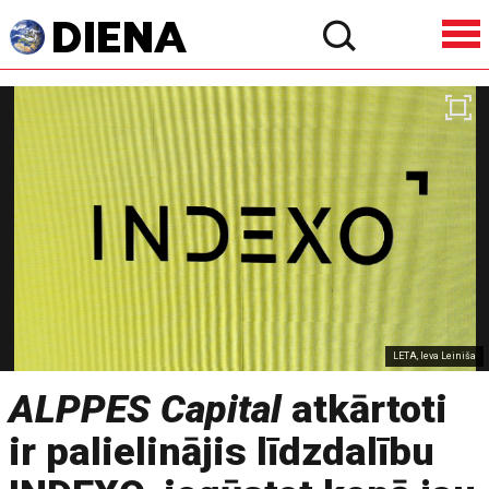
LETA, Ieva Leiniša
ALPPES Capital
atkārtoti
ir palielinājis līdzdalību