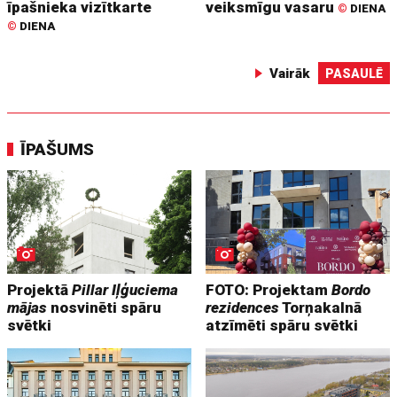
īpašnieka vizītkarte
veiksmīgu vasaru
©
DIENA
©
DIENA
Vairāk
PASAULĒ
ĪPAŠUMS
Projektā
Pillar Iļģuciema
FOTO: Projektam
Bordo
mājas
nosvinēti spāru
rezidences
Torņakalnā
svētki
atzīmēti spāru svētki