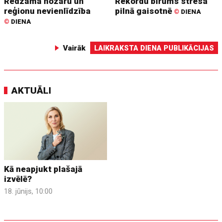
Redzama nozaru un
Rekordu birums stresa
reģionu nevienlīdzība
pilnā gaisotnē
©
DIENA
©
DIENA
Vairāk
LAIKRAKSTA DIENA PUBLIKĀCIJAS
AKTUĀLI
Kā neapjukt plašajā
izvēlē?
18. jūnijs, 10:00