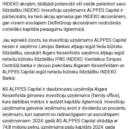
INDEXO akcijām, tādējādi potenciāli vēl vairāk palielinot savu
līdzdalību INDEXO. Investīciju uzņēmums ALPPES Capital ir
pārliecināts, ka tieši akciju apmaiņa gan INDEXO akcionāriem,
gan visiem esošajiem DelfinGroup akcionāriem nodrošinās
vislielāko kapitāla pieaugumu ilgtermiņā.
Jau iepriekš ziņots, ka investīciju uzņēmums ALPPES Capital
nesen ir saņēmis Latvijas Bankas atļauju iegūt tiešu būtisku
līdzdalību, savukārt Aigars Kesenfelds saņēmis atļauju iegūt
netiešu būtisku līdzdalību IPAS INDEXO. Vienlaikus Eiropas
Centrālā banka ir devusi piekrišanu Aigaram Kesenfeldam un
ALPPES Capital iegūt netiešu būtisku līdzdalību INDEXO
Bankā.
AS ALPPES Capital ir daudznozaru uzņēmēja Aigara
Kesenfelda ģimenes investīciju uzņēmums (family office),
kura darbības mērķis ir audzēt kapitālu ilgtermiņā. Investīciju
uzņēmuma galvenie ieņēmumu avoti ir dividenžu un procentu
ieņēmumi, kuri saņemti no radniecīgajiem un asociētajiem
uzņēmumiem. 2024. gadā AS ALPPES Capital strādāja ar
74,8 miljonu peļņu, uzņēmuma pašu kapitāls 2024. gada