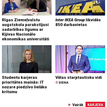
Rīgas Ziemeļvalstu
Inter IKEA Group
likvidēs
augstskola parakstījusi
850 darbavietas
sadarbības līgumu ar
Kijivas Nacionālo
ekonomikas universitāti
Studentu karjeras
Vēlas starptautisku vidi
prioritātes mainās: IT
©
DIENA
nozare piedzīvo lielāko
kritumu
Vairāk
KARJERA