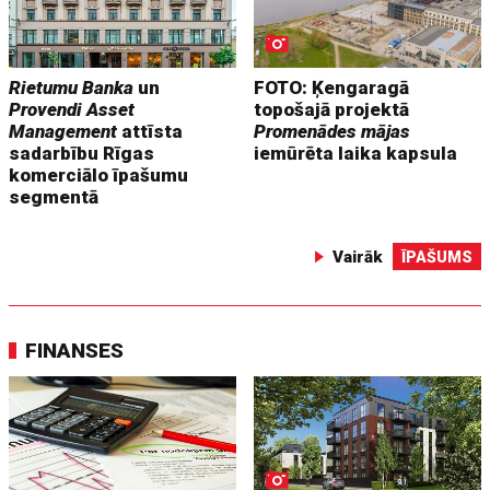
Rietumu Banka
un
FOTO: Ķengaragā
Provendi Asset
topošajā projektā
Management
attīsta
Promenādes mājas
sadarbību Rīgas
iemūrēta laika kapsula
komerciālo īpašumu
segmentā
Vairāk
ĪPAŠUMS
FINANSES