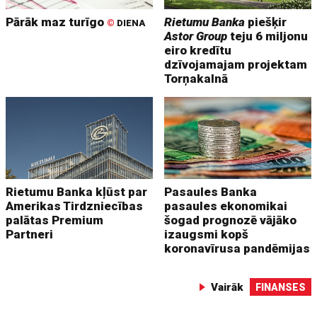
Pārāk maz turīgo
Rietumu Banka
piešķir
©
DIENA
Astor Group
teju 6 miljonu
eiro kredītu
dzīvojamajam projektam
Torņakalnā
Rietumu Banka kļūst par
Pasaules Banka
Amerikas Tirdzniecības
pasaules ekonomikai
palātas Premium
šogad prognozē vājāko
Partneri
izaugsmi kopš
koronavīrusa pandēmijas
Vairāk
FINANSES